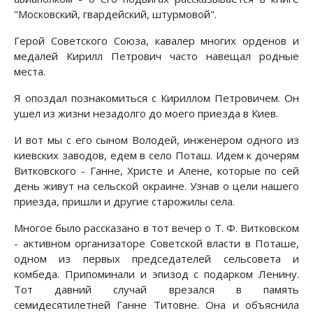
"Московский, гвардейский, штурмовой".
Герой Советского Союза, кавалер многих орденов и
медалей Кирилл Петрович часто навещал родные
места.
Я опоздал познакомиться с Кириллом Петровичем. Он
ушел из жизни незадолго до моего приезда в Киев.
И вот мы с его сыном Володей, инженером одного из
киевских заводов, едем в село Поташ. Идем к дочерям
Витковского - Ганне, Христе и Алене, которые по сей
день живут на сельской окраине. Узнав о цели нашего
приезда, пришли и другие старожилы села.
Многое было рассказано в тот вечер о Т. Ф. Витковском
- активном организаторе Советской власти в Поташе,
одном из первых председателей сельсовета и
комбеда. Припоминали и эпизод с подарком Ленину.
Тот давний случай врезался в память
семидесятилетней Ганне Титовне. Она и объяснила