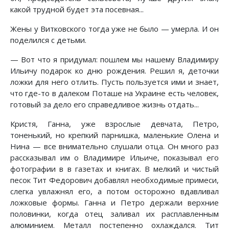
какой трудной будет эта посевная...
Жены у Витковского тогда уже не было — умерла. И он
поделился с детьми.
— Вот что я придумал: пошлем мы нашему Владимиру
Ильичу подарок ко дню рождения. Решил я, деточки
ложки для него отлить. Пусть пользуется ими и знает,
что где-то в далеком Поташе на Украине есть человек,
готовый за дело его справедливое жизнь отдать...
Кристя, Ганна, уже взрослые девчата, Петро,
тоненький, но крепкий парнишка, маленькие Олена и
Нина — все внимательно слушали отца. Он много раз
рассказывал им о Владимире Ильиче, показывал его
фотографии в в газетах и книгах. В мелкий и чистый
песок Тит Федорович добавлял необходимые примеси,
слегка увлажнял его, а потом осторожно вдавливал
ложковые формы. Ганна и Петро держали верхние
половинки, когда отец заливал их расплавленным
алюминием. Металл постепенно охлаждался. Тит