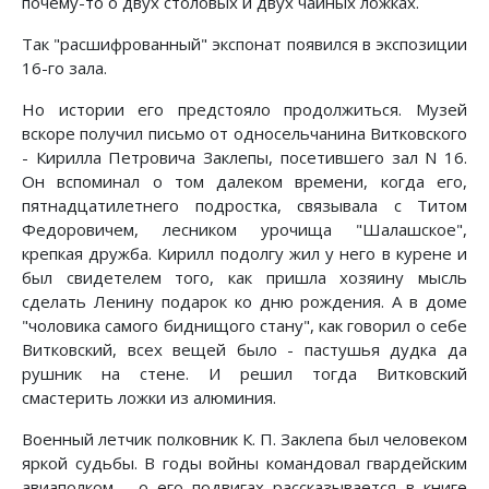
почему-то о двух столовых и двух чайных ложках.
Так "расшифрованный" экспонат появился в экспозиции
16-го зала.
Но истории его предстояло продолжиться. Музей
вскоре получил письмо от односельчанина Витковского
- Кирилла Петровича Заклепы, посетившего зал N 16.
Он вспоминал о том далеком времени, когда его,
пятнадцатилетнего подростка, связывала с Титом
Федоровичем, лесником урочища "Шалашское",
крепкая дружба. Кирилл подолгу жил у него в курене и
был свидетелем того, как пришла хозяину мысль
сделать Ленину подарок ко дню рождения. А в доме
"чоловика самого биднищого стану", как говорил о себе
Витковский, всех вещей было - пастушья дудка да
рушник на стене. И решил тогда Витковский
смастерить ложки из алюминия.
Военный летчик полковник К. П. Заклепа был человеком
яркой судьбы. В годы войны командовал гвардейским
авиаполком - о его подвигах рассказывается в книге