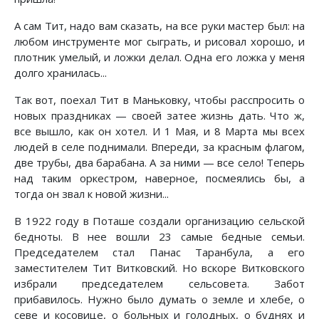
А сам Тит, надо вам сказать, на все руки мастер был: на
любом инструменте мог сыграть, и рисовал хорошо, и
плотник умелый, и ложки делал. Одна его ложка у меня
долго хранилась...
Так вот, поехал Тит в Маньковку, чтобы расспросить о
новых праздниках — своей затее жизнь дать. Что ж,
все вышло, как он хотел. И 1 Мая, и 8 Марта мы всех
людей в селе поднимали. Впереди, за красным флагом,
две трубы, два барабана. А за ними — все село! Теперь
над таким оркестром, наверное, посмеялись бы, а
тогда он звал к новой жизни...
В 1922 году в Поташе создали организацию сельской
бедноты. В нее вошли 23 самые бедные семьи.
Председателем стал Панас Таранбула, а его
заместителем Тит Витковский. Но вскоре Витковского
избрали председателем сельсовета. Забот
прибавилось. Нужно было думать о земле и хлебе, о
севе и косовице, о больных и голодных, о буднях и