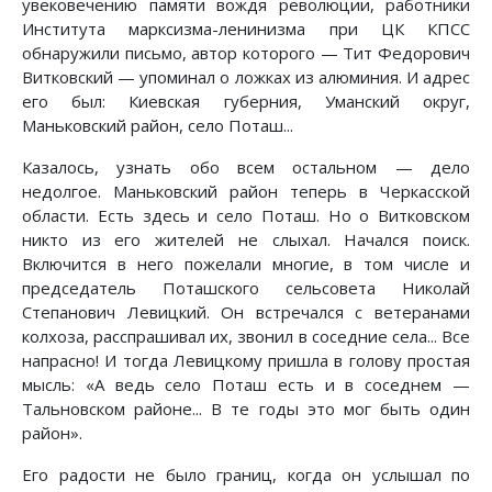
увековечению памяти вождя революции, работники
Института марксизма-ленинизма при ЦК КПСС
обнаружили письмо, автор которого — Тит Федорович
Витковский — упоминал о ложках из алюминия. И адрес
его был: Киевская губерния, Уманский округ,
Маньковский район, село Поташ...
Казалось, узнать обо всем остальном — дело
недолгое. Маньковский район теперь в Черкасской
области. Есть здесь и село Поташ. Но о Витковском
никто из его жителей не слыхал. Начался поиск.
Включится в него пожелали многие, в том числе и
председатель Поташского сельсовета Николай
Степанович Левицкий. Он встречался с ветеранами
колхоза, расспрашивал их, звонил в соседние села... Все
напрасно! И тогда Левицкому пришла в голову простая
мысль: «А ведь село Поташ есть и в соседнем —
Тальновском районе... В те годы это мог быть один
район».
Его радости не было границ, когда он услышал по