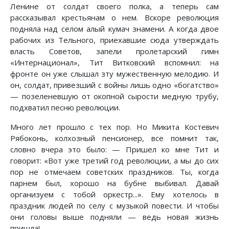
Ленине от солдат своего полка, а теперь сам
рассказывал крестьянам о нем. Вскоре революция
подняла над селом алый кумач знамени. А когда двое
рабочих из Тельного, приехавшие сюда утверждать
власть Советов, запели пролетарский гимн
«Интернационал», Тит Витковский вспомнил: на
фронте он уже слышал зту мужественную мелодию. И
он, солдат, привезший с войны лишь одно «богатство»
— позеленевшую от окопной сырости медную трубу,
подхватил песню революции.
Много лет прошло с тех пор. Но Микита Костевич
Рябоконь, колхозный пенсионер, все помнит так,
словно вчера это было: — Пришел ко мне Тит и
говорит: «Вот уже третий год революции, а мы до сих
пор не отмечаем советских праздников. Ты, когда
парнем был, хорошо на бубне выбивал. Давай
организуем с тобой оркестр...». Ему хотелось в
праздник людей по селу с музыкой повести. И чтобы
они головы выше подняли — ведь новая жизнь
пришла!