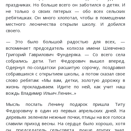
праздниках. Но больше всего он заботился о детях. И
не только о своих пятерых — обо всех сельских
ребятишках. Он много хлопотал, чтобы в помещении
местного лесничества открыли школу. И добился
своего.
— Это было большой радостью для всех, —
вспоминает председатель колхоза имени Шевченко
Григорий Гаврилович Фундеряка. — Со всего села
собрались дети. Тит Федорович вышел вперед.
Одернул по-солдатски расшитую сорочку, поздравил
собравшихся с открытием школы, а потом сказал свое
слово ребятам: «Мы вам, детки, золотую дорожку в
жизнь прокладываем. Идите по ней, как учит наш
вождь Владимир Ильич Ленин...»
Мысль послать Ленину подарок пришла Титу
Федоровичу в один из первых апрельских дней. На
деревьях зеленели нежные почки, птицы на все голоса
славили приход весны. На сердце было хорошо, хотя
он, председатель сельсовета, лучше других знал,