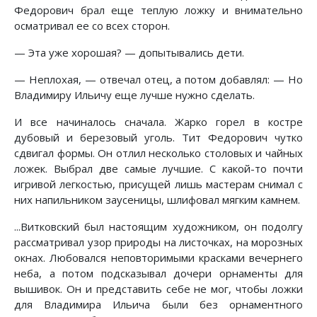
Федорович брал еще теплую ложку и внимательно
осматривал ее со всех сторон.
— Эта уже хорошая? — допытывались дети.
— Неплохая, — отвечал отец, а потом добавлял: — Но
Владимиру Ильичу еще лучше нужно сделать.
И все начиналось сначала. Жарко горел в костре
дубовый и березовый уголь. Тит Федорович чутко
сдвигал формы. Он отлил несколько столовых и чайных
ложек. Выбрал две самые лучшие. С какой-то почти
игривой легкостью, присущей лишь мастерам снимал с
них напильником заусеницы, шлифовал мягким камнем.
...Витковский был настоящим художником, он подолгу
рассматривал узор природы на листочках, на морозных
окнах. Любовался неповторимыми красками вечернего
неба, а потом подсказывал дочери орнаменты для
вышивок. Он и представить себе не мог, чтобы ложки
для Владимира Ильича были без орнаментного