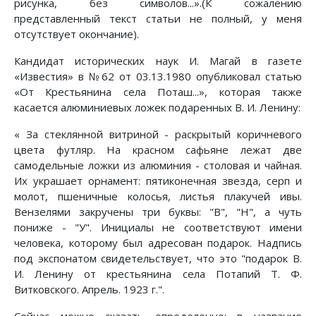
рисунка, без символов...».(К сожалению
представленный текст статьи не полный, у меня
отсутствует окончание).
Кандидат исторических наук И. Магай в газете
«Известия» в №62 от 03.13.1980 опубликовал статью
«От Крестьянина села Поташ...», которая также
касается алюминиевых ложек подаренных В. И. Ленину:
« За стеклянной витриной - раскрытый коричневого
цвета футляр. На красном сафьяне лежат две
самодельные ложки из алюминия - столовая и чайная.
Их украшает орнамент: пятиконечная звезда, серп и
молот, пшеничные колосья, листья плакучей ивы.
Вензелями закручены три буквы: "В", "Н", а чуть
пониже - "У". Инициалы не соответствуют имени
человека, которому был адресован подарок. Надпись
под экспонатом свидетельствует, что это "подарок В.
И. Ленину от крестьянина села Потапий Т. Ф.
Витковского. Апрель. 1923 г.".
Сейчас можно сказать определенно: в название