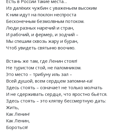
Есть в России такие места…
Из далёких чужбин с уваженьем высоким
К ним идут на поклон неспроста
Бесконечным безмолвным потоком.
Люди разных наречий и стран,
И рабочий, и фермер, и зодчий –
Мы спешим сквозь жару и буран,
Чтоб увидеть святыню воочию.
Встань же там, где Ленин стоял!
Не туристом стой, не паломником.
Это место – трибуну иль зал –
Всей душой, всем сердцем запомни-ка!
Здесь стоять – означает не только молчать
И не сдерживать сердце, что яростно бьётся.
Здесь стоять – это клятву бессмертную дать:
Жить,
Как Ленин!
Как Ленин,
Бороться!