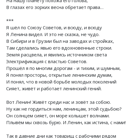
На нашу планету похожа его голова,
В глазах его зорких весна обретает права…
***
Я шёл по Союзу Советов, и всюду, и всюду
Я Ленина видел. И это не сказка, не чудо.
В Сибири и в Грузии был на заводах и стройках,
Там сделались явью его вдохновенные строки.
Земля расцвела, и явились источником света
Электрификация с властью Советов.
Прошёл я по многим дорогам - и тихим, и шумным,
Я понял просторы, открытые ленинским думам,
И понял, что в новой борьбе молодых поколений
Сияет, живёт и работает ленинский гений.
Вот Ленин! Живёт среди нас и зовёт за собою.
Ну как не гордиться нам, ленинцам, этой судьбою?
Он солнцем сияет, он море колышет волнами.
Плывём мы сквозь бурю. И Ленин, как истина, с нами!
Так в давние дни как товарищ с рабочими рядом