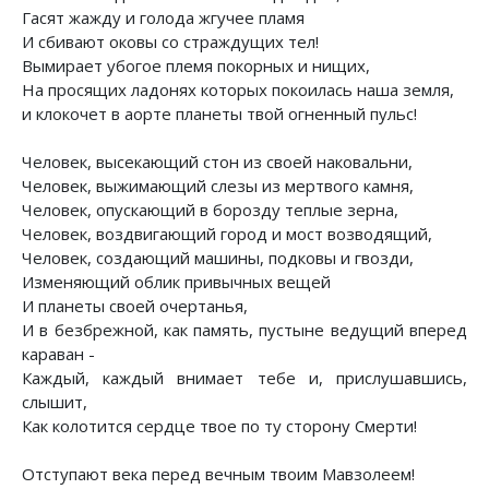
Гасят жажду и голода жгучее пламя
И сбивают оковы со страждущих тел!
Вымирает убогое племя покорных и нищих,
На просящих ладонях которых покоилась наша земля,
и клокочет в аорте планеты твой огненный пульс!
Человек, высекающий стон из своей наковальни,
Человек, выжимающий слезы из мертвого камня,
Человек, опускающий в борозду теплые зерна,
Человек, воздвигающий город и мост возводящий,
Человек, создающий машины, подковы и гвозди,
Изменяющий облик привычных вещей
И планеты своей очертанья,
И в безбрежной, как память, пустыне ведущий вперед
караван -
Каждый, каждый внимает тебе и, прислушавшись,
слышит,
Как колотится сердце твое по ту сторону Смерти!
Отступают века перед вечным твоим Мавзолеем!