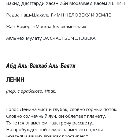
Вахид Дастгарди Хасан ибн Мохаммед Касем ЛЕНИН
Радван аш-Шахаль ГИМН ЧЕЛОВЕКУ И ЗЕМЛЕ
Жан Бриер «Москва белокаменная»
Аяльнех Мулату ЗА СЧАСТЬЕ ЧЕЛОВЕКА
Абд Аль-Ваххаб Аль-Баяти
ЛЕНИН
(пер. с арабского, Ирак)
Голос Ленина чист и глубок, словно горный поток.
Словно солнечный луч, он облетает планету,
Тянется знаменем навстречу рассвету…
На пробуждённой земле пламенеют цветы.
Братья! В ваших зрачках проступают