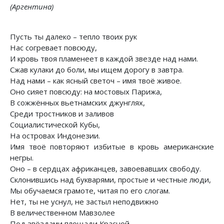
(Аргентина)
Пусть ты далеко – тепло твоих рук
Нас согревает повсюду,
И кровь твоя пламенеет в каждой звезде над нами.
Сжав кулаки до боли, мы ищем дорогу в завтра.
Над нами – как ясный светоч – имя твоё живое.
Оно сияет повсюду: на мостовых Парижа,
В сожжённых вьетнамских джунглях,
Среди тростников и заливов
Социалистической Кубы,
На островах Индонезии.
Имя твоё повторяют избитые в кровь американские
негры.
Оно – в сердцах африканцев, завоевавших свободу.
Склонившись над букварями, простые и честные люди,
Мы обучаемся грамоте, читая по его слогам.
Нет, ты не уснул, не застыл неподвижно
В величественном Мавзолее
Под звёздами площади Красной.