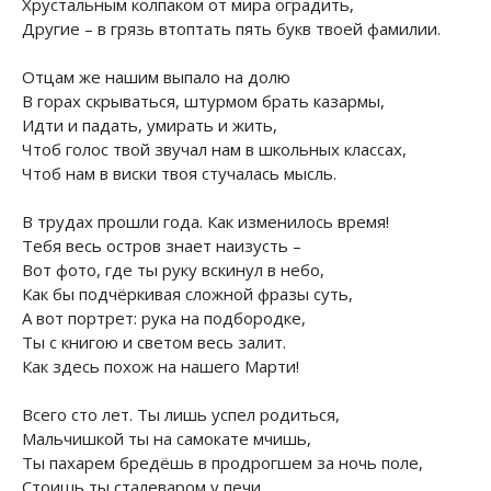
Хрустальным колпаком от мира оградить,
Другие – в грязь втоптать пять букв твоей фамилии.
Отцам же нашим выпало на долю
В горах скрываться, штурмом брать казармы,
Идти и падать, умирать и жить,
Чтоб голос твой звучал нам в школьных классах,
Чтоб нам в виски твоя стучалась мысль.
В трудах прошли года. Как изменилось время!
Тебя весь остров знает наизусть –
Вот фото, где ты руку вскинул в небо,
Как бы подчёркивая сложной фразы суть,
А вот портрет: рука на подбородке,
Ты с книгою и светом весь залит.
Как здесь похож на нашего Марти!
Всего сто лет. Ты лишь успел родиться,
Мальчишкой ты на самокате мчишь,
Ты пахарем бредёшь в продрогшем за ночь поле,
Стоишь ты сталеваром у печи