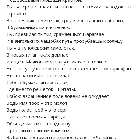
Ты – среди шахт и пашен, в цехах заводов, на
стройках,
В стачечных комитетах, среди восставших рабочих,
В булыжниках их и в песнях.
Ты, презирая пытки, сражаешься Парагвае
И в ангольских чащобах путь прорубаешь к солнцу.
Ты – в туполевских самолётах,
В новых гигантских домнах
И ещё в Маяковском, в спутниках и в целине.
Нет, ты уснуть не можешь в торжественном саркофаге.
Никто заключить не в силах
Тебя в бумажный застенок,
Где вместо решёток – цитаты.
Тобою взращённое поле вовеки не оскудеет.
Ведь имя твоё – это молот,
Ведь голос твой – это серп.
Настанет время – народы,
Объединившись, воздвигнут
Простой и великий памятник,
Выбив на постаменте единое слово – «Ленин»…