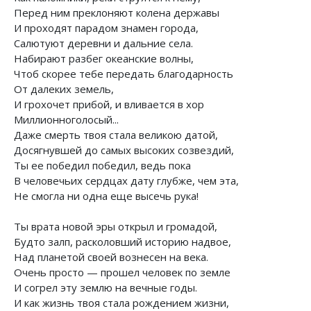
Перед ним преклоняют колена державы
И проходят парадом знамен города,
Салютуют деревни и дальние села.
Набирают разбег океанские волны,
Чтоб скорее тебе передать благодарность
От далеких земель,
И грохочет прибой, и вливается в хор
Миллионноголосый...
Даже смерть твоя стала великою датой,
Досягнувшей до самых высоких созвездий,
Ты ее победил победил, ведь пока
В человечьих сердцах дату глубже, чем эта,
Не смогла ни одна еще высечь рука!
Ты врата новой эры открыл и громадой,
Будто залп, расколовший историю надвое,
Над планетой своей вознесен на века.
Очень просто — прошел человек по земле
И согрел эту землю на вечные годы.
И как жизнь твоя стала рождением жизни,