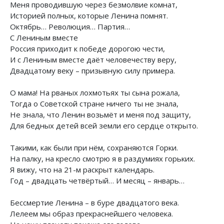
Меня проводившую через безмолвие комнат,
Историей полных, которые Ленина помнят.
Октябрь… Революция… Партия…
С Лениным вместе
Россия приходит к победе дорогою чести,
И с Лениным вместе даёт человечеству веру,
Двадцатому веку – призывную силу примера.
О мама! На рваных лохмотьях ты сына рожала,
Тогда о Советской стране ничего ты не знала,
Не знала, что Ленин возьмёт и меня под защиту,
Для бедных детей всей земли его сердце открыто.
Такими, как были при нём, сохраняются Горки.
На палку, на кресло смотрю я в раздумиях горьких.
Я вижу, что на 21-м раскрыт календарь.
Год – двадцать четвёртый… И месяц – январь…
Бессмертие Ленина – в буре двадцатого века.
Лелеем мы образ прекраснейшего человека.