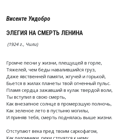
Висенте Уидобро
ЭЛЕГИЯ НА СМЕРТЬ ЛЕНИНА
(1924 г., Чили)
Громче песни у жизни, плещущей в горле,
Тяжелей, чем беды навалившийся груз,
Даже явственней памяти, жгучей и горькой,
Бьется в жилах планеты твой огненный пульс.
Пламя сердца зажавший в кулак твердой воли,
Ты вступил в свою смерть,
Как внезапное солнце в промерзшую полночь,
Как зеленое лето в пустыню могилы,
И приняв тебя, смерть поднялась выше жизни.
Отступают века пред твоим саркофагом,
Как паломники, реки струятся к нему,