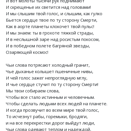
И вот молоты тысячи рук поднимают
И скрещенье их светится над головами!
И мы слышим твой голос, и слышим, как гулко
Бьется сердце твое по ту сторону Смерти,
Как в аорте планеты клокочет твой пульс!
И мы знаем: ты в грохоте тяжкой страды,
И в неслышной заре над росистым покосом,
И в победном полете багряной звезды,
Озаряющей космос!
Чьи слова потрясают холодный гранит,
Чье дыханье колышет пшеничные нивы,
И чей голос зажег непроглядную мглу,
И чье сердце стучит по ту сторону Смерти!
Мы твои собираем слова,
Чтобы все стало истинным и человечным.
Чтобы сделать людьми всех людей на планете.
И когда прозвучит во всем мире твой голос,
То исчезнут рабы, горемыки, бродяги,
и на все перекрестки дорог выйдут люди,
Чьи слова одевают теплом и надеждой,