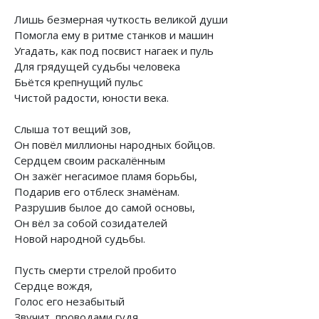
Лишь безмерная чуткость великой души
Помогла ему в ритме станков и машин
Угадать, как под посвист нагаек и пуль
Для грядущей судьбы человека
Бьётся крепнущий пульс
Чистой радости, юности века.
Слыша тот вещий зов,
Он повёл миллионы народных бойцов.
Сердцем своим раскалённым
Он зажёг негасимое пламя борьбы,
Подарив его отблеск знамёнам.
Разрушив былое до самой основы,
Он вёл за собой созидателей
Новой народной судьбы.
Пусть смерти стрелой пробито
Сердце вождя,
Голос его незабытый
Звучит, проводами гудя.