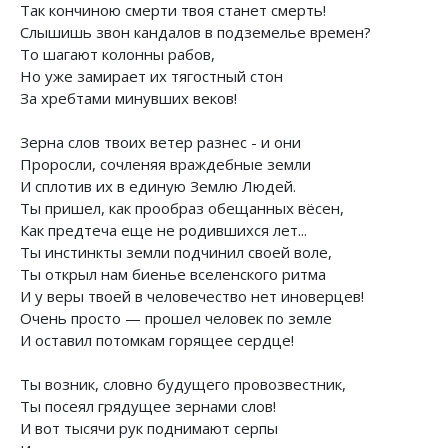
Так кончиною смерти твоя станет смерть!
Слышишь звон кандалов в подземелье времен?
То шагают колонны рабов,
Но уже замирает их тягостный стон
За хребтами минувших веков!
Зерна слов твоих ветер разнес - и они
Проросли, сочленяя враждебные земли
И сплотив их в единую Землю Людей.
Ты пришел, как прообраз обещанных вёсен,
Как предтеча еще не родившихся лет...
Ты инстинкты земли подчинил своей воле,
Ты открыл нам биенье вселенского ритма
И у веры твоей в человечество нет иноверцев!
Очень просто — прошел человек по земле
И оставил потомкам горящее сердце!
Ты возник, словно будущего провозвестник,
Ты посеял грядущее зернами слов!
И вот тысячи рук поднимают серпы