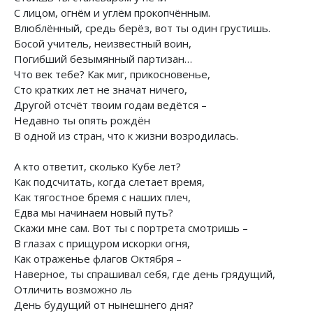
С лицом, огнём и углём прокопчённым.
Влюблённый, средь берёз, вот ты один грустишь.
Босой учитель, неизвестный воин,
Погибший безымянный партизан…
Что век тебе? Как миг, прикосновенье,
Сто кратких лет не значат ничего,
Другой отсчёт твоим годам ведётся –
Недавно ты опять рождён
В одной из стран, что к жизни возродилась.
А кто ответит, сколько Кубе лет?
Как подсчитать, когда слетает время,
Как тягостное бремя с наших плеч,
Едва мы начинаем новый путь?
Скажи мне сам. Вот ты с портрета смотришь –
В глазах с прищуром искорки огня,
Как отраженье флагов Октября –
Наверное, ты спрашивал себя, где день грядущий,
Отличить возможно ль
День будущий от нынешнего дня?