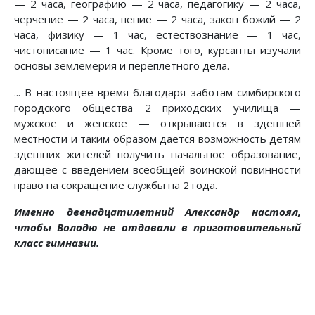
— 2 часа, географию — 2 часа, педагогику — 2 часа,
черчение — 2 часа, пение — 2 часа, закон божий — 2
часа, физику — 1 час, естествознание — 1 час,
чистописание — 1 час. Кроме того, курсанты изучали
основы землемерия и переплетного дела.
... В настоящее время благодаря заботам симбирского
городского общества 2 приходских училища —
мужское и женское — открываются в здешней
местности и таким образом дается возможность детям
здешних жителей получить начальное образование,
дающее с введением всеобщей воинской повинности
право на сокращение службы на 2 года.
Именно двенадцатилетний Александр настоял,
чтобы Володю не отдавали в приготовительный
класс гимназии.
Предыдущий: Александр Ильич Ульянов и дело 
Следующий: Похороны Ленина
Назад
Вперед