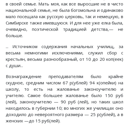
в своей семье. Мать моя, как все выросшие не в чисто
национальной семье, не была богомольна и одинаково
мало посещала как русскую церковь, так и немецкую, в
Симбирске также имевшуюся. И для нее уже елка была,
очевидно, поэтической традицией детства,— не
больше.
... Источником содержания начальных училищ, за
весьма немногими исключениями, служил сбор с
крестьян, весьма разнообразный, от 10 до 20 коп(еек)
с души...
Вознаграждение преподавателям было крайне
скудное, средним числом 67 р(ублей) 94 к(опейки) на
школу, то есть на жалованье законоучителю и
учителю. Самое большее жалованье было 150 руб
(лей), законоучителю — 90 руб (лей), но таких школ
находилось в губернии 10; во многих же училищах оно
доходило до невероятного размера — 25 р(ублей), а в
женских —до 15 руб(лей).