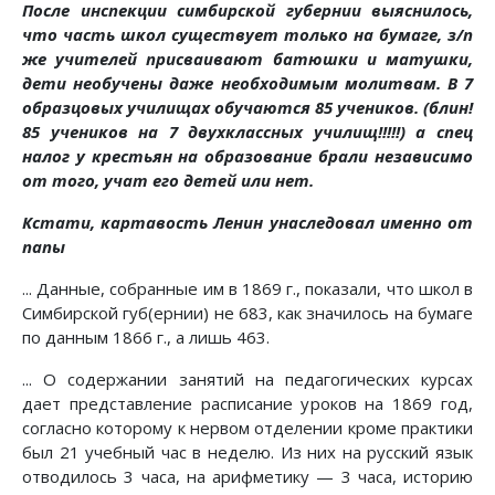
После инспекции симбирской губернии выяснилось,
что часть школ существует только на бумаге, з/п
же учителей присваивают батюшки и матушки,
дети необучены даже необходимым молитвам. В 7
образцовых училищах обучаются 85 учеников. (блин!
85 учеников на 7 двухклассных училищ!!!!!) а спец
налог у крестьян на образование брали независимо
от того, учат его детей или нет.
Кстати, картавость Ленин унаследовал именно от
папы
... Данные, собранные им в 1869 г., показали, что школ в
Симбирской губ(ернии) не 683, как значилось на бумаге
по данным 1866 г., а лишь 463.
... О содержании занятий на педагогических курсах
дает представление расписание уроков на 1869 год,
согласно которому к нервом отделении кроме практики
был 21 учебный час в неделю. Из них на русский язык
отводилось 3 часа, на арифметику — 3 часа, историю