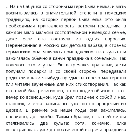
... Наша бабушка со стороны матери была немка, и мать
воспитывалась в значительной степени в немецких
традициях, из которых первой была елка. Это была
необходимая принадлежность встречи праздника в
каждой мало-мальски состоятельной немецкой семье,
даже если она состояла из одних взрослых.
Перенесенная в Россию как детская забава, в странах
германских она являлась принадлежностью культа и
зажигалась обычно в канун праздника в сочельник. Так
повелось это и у нас. Ею встречался праздник, дети
получали подарки и со своей стороны передавали
родителям какие-нибудь предметы своего мастерства
пли читали заученные для них стихотворения. Так как
отец мой был религиозен, то он ходил обычно в этот
вечер ко всенощной, куда брал позднее с собой и нас,
старших, и елка зажигалась уже по возвращении из
церкви. В ранние же наши годы она зажигалась,
очевидно, до службы. Таким образом, в нашей жизни
сталкивались два культа; хотя, конечно, елка
выветривалась уже до поэтической встречи праздника