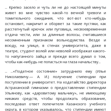
... Крепко засело и чуть ли не до настоящей минуты
живет во мне чувство какой-то вечной тревоги и
томительного ожидания, что вот-вот кто-нибудь
остановит, накричит и оборвет за такие пустяки, как
расстегнутый крючок или пуговица, несвоевременная
отдача чести, или за длинные волосы, считавшиеся
несомненным признаком вольнодумства. Везде и
всюду, на улице, в стенах университета, даже в
театре, студент волей или неволей изображал какого-
то напуганного зайца и прежде всего думал о том,
чтобы как-нибудь не попасться на глаза начальству...
... ...«Податное состояние» затруднило ему (Илье
Николаевичу.— А. И.) получение стипендии при
поступлении в университет. На ходатайство директора
Астраханской гимназии о предоставлении стипендии
Ульянову, как «даровитому мальчику», не имеющему
никаких средств, чтобы продолжать образование,
последовал ответ попечителя Казанского учебного
округа, в котором указывалось, что стипендии имеют