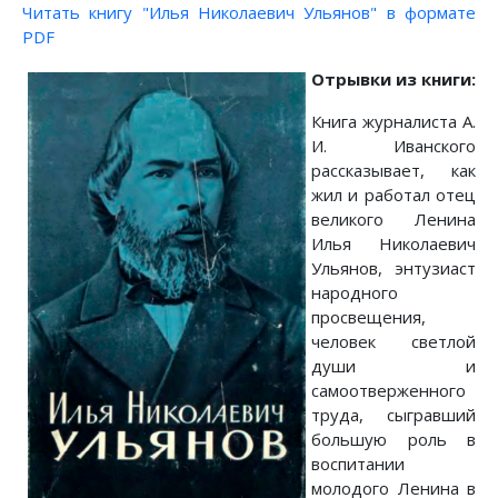
Читать книгу "Илья Николаевич Ульянов" в формате
PDF
Отрывки из книги:
Книга журналиста А.
И. Иванского
рассказывает, как
жил и работал отец
великого Ленина
Илья Николаевич
Ульянов, энтузиаст
народного
просвещения,
человек светлой
души и
самоотверженного
труда, сыгравший
большую роль в
воспитании
молодого Ленина в