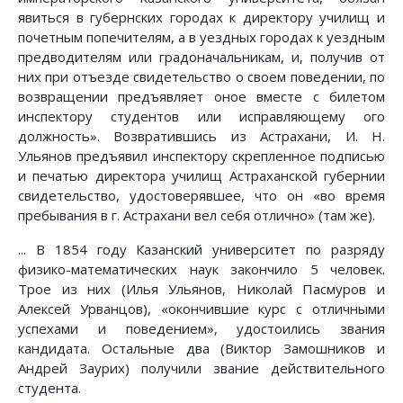
явиться в губернских городах к директору училищ и
почетным попечителям, а в уездных городах к уездным
предводителям или градоначальникам, и, получив от
них при отъезде свидетельство о своем поведении, по
возвращении предъявляет оное вместе с билетом
инспектору студентов или исправляющему ого
должность». Возвратившись из Астрахани, И. Н.
Ульянов предъявил инспектору скрепленное подписью
и печатью директора училищ Астраханской губернии
свидетельство, удостоверявшее, что он «во время
пребывания в г. Астрахани вел себя отлично» (там же).
... В 1854 году Казанский университет по разряду
физико-математических наук закончило 5 человек.
Трое из них (Илья Ульянов, Николай Пасмуров и
Алексей Урванцов), «окончившие курс с отличными
успехами и поведением», удостоились звания
кандидата. Остальные два (Виктор Замошников и
Андрей Заурих) получили звание действительного
студента.