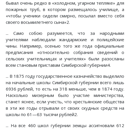
бывал очень редко в «холодном, угарном тепляке» для
пожарных труб, в котором размещалось училище, а
«чтобы ученики сидели смирно, посылал вместо себя
своего восьмилетнего сына»2.
... Само собою разумеется, что за народными
учителями наблюдали жандармские и полицейские
чины. Например, осенью того же года официальные
предписания «относительно собрания сведений о
сельских учительницах и учителях» были разосланы
всем становым приставам Симбирской губернии4.
... В 1875 году государственное казначейство выделило
на начальные школы Симбирской губернии всего лишь
6936 рублей, то есть на 318 меньше, чем в 1874 году.
Насколько мизерным было участие министерства,
станет яснее, если учесть, что крестьянские общества
в эти же годы отрывали от своих скудных средств на
школы по 61—63 тысячи рублей2.
... На все 460 школ губернии земцы ассигновали 612