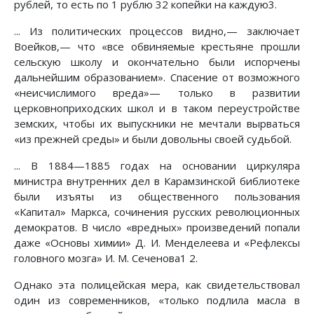
рублей, то есть по 1 рублю 32 копейки на каждую3.
... Из политических процессов видно,— заключает
Воейков,— что «все обвиняемые крестьяне прошли
сельскую школу и окончательно были испорчены
дальнейшим образованием». Спасение от возможного
«неисчислимого вреда»— только в развитии
церковноприходских школ и в таком переустройстве
земских, чтобы их выпускники не мечтали вырваться
«из прежней среды» и были довольны своей судьбой.
... В 1884—1885 годах на основании циркуляра
министра внутренних дел в Карамзинской библиотеке
были изъяты из общественного пользования
«Капитал» Маркса, сочинения русских революционных
демократов. В число «вредных» произведений попали
даже «Основы химии» Д. И. Менделеева и «Рефлексы
головного мозга» И. М. Сеченова1 2.
Однако эта полицейская мера, как свидетельствовал
один из современников, «только подлила масла в