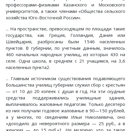
профессорами-физиками Казанского и Московского
университетов, а также членами «Общества сельского
хозяйства Юго-Восточной России».
... На пространстве, превосходящем по площади такие
государства, как Греция, Голландия, Дания или
Швейцария, разбросаны были 1546 населенных
пунктов. В губернии, по учетным данным, значилось
460 начальных народных училищ, из которых 430 на
селе. Одна школа, в среднем с 21 учащимся, на 3,6
населенных пункта2.
... Главным источником существования подавляющего
большинства училищ губернии служил сбор с крестьян
— от 10 до 20 копеек с души в год. На эти скудные
средства поддерживались училищные здания,
выплачивалось жалованье педагогам. Только десятеро
из них получали годовое жалованье в 90—150 рублей,
а у многих, по сведениям Ильи Николаевича, оно
«доходило до невероятного размера — 25 руб., а в
женских — до 15 руб.»1. Не мудрено, что за такое