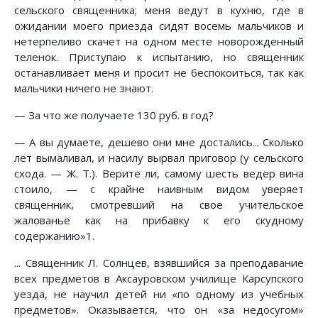
сельского священника; меня ведут в кухню, где в
ожидании моего приезда сидят восемь мальчиков и
нетерпеливо скачет на одном месте новорожденный
теленок. Приступаю к испытанию, но священник
останавливает меня и просит не беспокоиться, так как
мальчики ничего не знают.
— За что же получаете 130 руб. в год?
— А вы думаете, дешево они мне достались... Сколько
лет вымаливал, и насилу вырвал приговор (у сельского
схода. — Ж. Т.). Верите ли, самому шесть ведер вина
стоило, — с крайне наивным видом уверяет
священник, смотревший на свое учительское
жалованье как на прибавку к его скудному
содержанию»1.
... Священник Л. Солнцев, взявшийся за преподавание
всех предметов в Аксауровском училище Карсупского
уезда, не научил детей ни «по одному из учебных
предметов». Оказывается, что он «за недосугом»