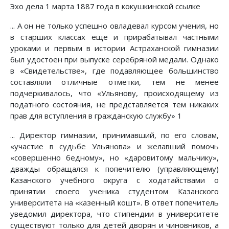
Эхо дела 1 марта 1887 года в кокушкинской ссылке
... А он не только успешно овладевал курсом учения, но
в старших классах еще и прирабатывал частными
уроками и первым в истории Астраханской гимназии
был удостоен при выпуске серебряной медали. Однако
в «Свидетельстве», где подавляющее большинство
составляли отличные отметки, тем не менее
подчеркивалось, что «Ульянову, происходящему из
податного состояния, не представляется тем никаких
прав для вступления в гражданскую службу» 1
... Директор гимназии, принимавший, по его словам,
«участие в судьбе Ульянова» и желавший помочь
«совершенно бедному», но «даровитому мальчику»,
дважды обращался к попечителю (управляющему)
Казанского учебного округа с ходатайствами о
принятии своего ученика студентом Казанского
университета на «казенный кошт». В ответ попечитель
уведомил директора, что стипендии в университете
существуют только для детей дворян и чиновников, а