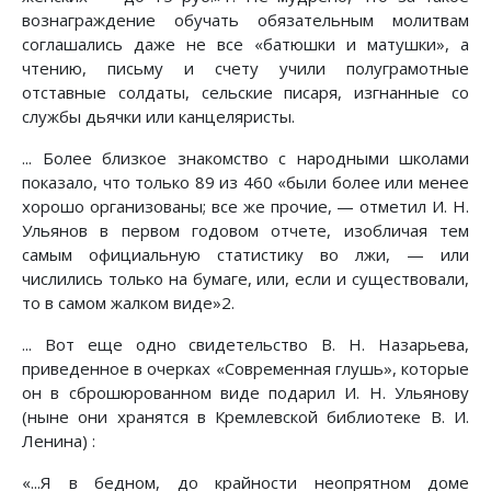
вознаграждение обучать обязательным молитвам
соглашались даже не все «батюшки и матушки», а
чтению, письму и счету учили полуграмотные
отставные солдаты, сельские писаря, изгнанные со
службы дьячки или канцеляристы.
... Более близкое знакомство с народными школами
показало, что только 89 из 460 «были более или менее
хорошо организованы; все же прочие, — отметил И. Н.
Ульянов в первом годовом отчете, изобличая тем
самым официальную статистику во лжи, — или
числились только на бумаге, или, если и существовали,
то в самом жалком виде»2.
... Вот еще одно свидетельство В. Н. Назарьева,
приведенное в очерках «Современная глушь», которые
он в сброшюрованном виде подарил И. Н. Ульянову
(ныне они хранятся в Кремлевской библиотеке В. И.
Ленина) :
«...Я в бедном, до крайности неопрятном доме