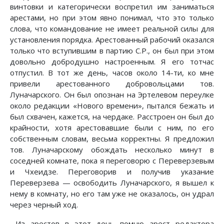
винтовки и категорически воспретил им заниматься
арестами, но при этом явно понимал, что это только
слова, что командование не имеет реальной силы для
установления порядка. Арестованный рабочий оказался
только что вступившим в партию С.Р., он был при этом
довольно добродушно настроенным. Я его тотчас
отпустил. В тот же день, часов около 14-ти, ко мне
привели арестованного добровольцами тов.
Луначарского. Он был опознан на Эртелевом переулке
около редакции «Нового времени», пытался бежать и
был схвачен, кажется, на чердаке. Расстроен он был до
крайности, хотя арестовавшие были с ним, по его
собственным словам, весьма корректны. Я предложил
тов. Луначарскому обождать несколько минут в
соседней комнате, пока я переговорю с Переверзевым
и Чхеидзе. Переговорив и получив указание
Переверзева — освободить Луначарского, я вышел к
нему в комнату, но его там уже не оказалось, он удрал
через черный ход.
Из арестов в этот день помню арест редактора