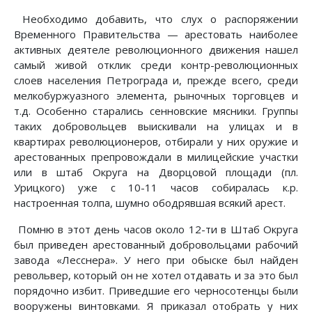
Необходимо добавить, что слух о распоряжении
Временного Правительства — арестовать наиболее
активных деятеле революционного движения нашел
самый живой отклик среди контр-революционных
слоев населения Петрограда и, прежде всего, среди
мелкобуржуазного элемента, рыночных торговцев и
т.д. Особенно старались сенновские мясники. Группы
таких добровольцев выискивали на улицах и в
квартирах революционеров, отбирали у них оружие и
арестованных препровождали в милицейские участки
или в штаб Округа на Дворцовой площади (пл.
Урицкого) уже с 10-11 часов собиралась к.р.
настроенная толпа, шумно ободрявшая всякий арест.
Помню в этот день часов около 12-ти в Штаб Округа
был приведен арестованный добровольцами рабочий
завода «Лесснера». У него при обыске был найден
револьвер, который он не хотел отдавать и за это был
порядочно избит. Приведшие его черносотенцы были
вооружены винтовками. Я приказал отобрать у них