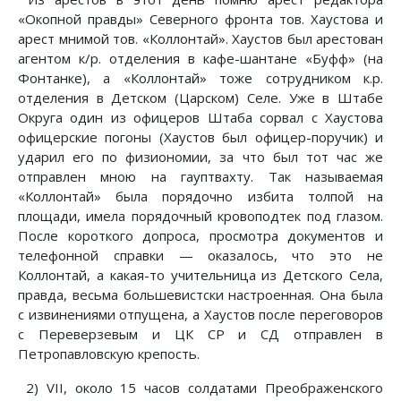
«Окопной правды» Северного фронта тов. Хаустова и
арест мнимой тов. «Коллонтай». Хаустов был арестован
агентом к/р. отделения в кафе-шантане «Буфф» (на
Фонтанке), а «Коллонтай» тоже сотрудником к.р.
отделения в Детском (Царском) Селе. Уже в Штабе
Округа один из офицеров Штаба сорвал с Хаустова
офицерские погоны (Хаустов был офицер-поручик) и
ударил его по физиономии, за что был тот час же
отправлен мною на гауптвахту. Так называемая
«Коллонтай» была порядочно избита толпой на
площади, имела порядочный кровоподтек под глазом.
После короткого допроса, просмотра документов и
телефонной справки — оказалось, что это не
Коллонтай, а какая-то учительница из Детского Села,
правда, весьма большевистски настроенная. Она была
с извинениями отпущена, а Хаустов после переговоров
с Переверзевым и ЦК СР и СД отправлен в
Петропавловскую крепость.
2) VII, около 15 часов солдатами Преображенского