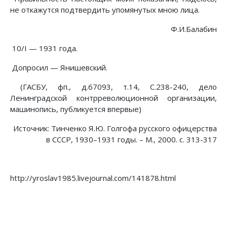
не откажутся подтвердить упомянутых мною лица.
Ф.И.Балабин
10/I — 1931 года.
Допросил — Янишевский.
(ГАСБУ, фп., д.67093, т.14, С.238-240, дело
Ленинградской контрреволюционной организации,
машинопись, публикуется впервые)
Источник: Тинченко Я.Ю. Голгофа русского офицерства
в СССР, 1930–1931 годы. – М., 2000. с. 313-317
http://yroslav1985.livejournal.com/141878.html
Предыдущий: Первая боевая организация бол
Следующий: Октябрьская револ
Назад
Вперед