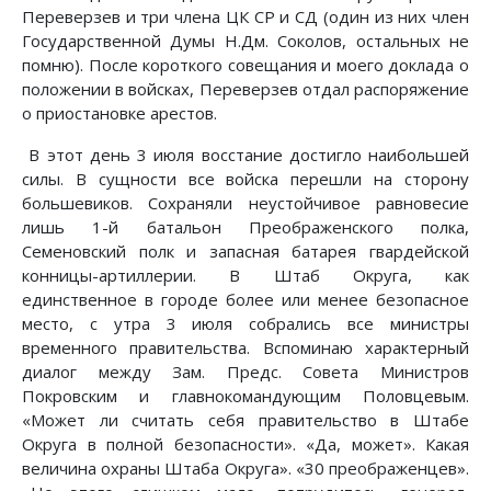
Переверзев и три члена ЦК СР и СД (один из них член
Государственной Думы Н.Дм. Соколов, остальных не
помню). После короткого совещания и моего доклада о
положении в войсках, Переверзев отдал распоряжение
о приостановке арестов.
В этот день 3 июля восстание достигло наибольшей
силы. В сущности все войска перешли на сторону
большевиков. Сохраняли неустойчивое равновесие
лишь 1-й батальон Преображенского полка,
Семеновский полк и запасная батарея гвардейской
конницы-артиллерии. В Штаб Округа, как
единственное в городе более или менее безопасное
место, с утра 3 июля собрались все министры
временного правительства. Вспоминаю характерный
диалог между Зам. Предс. Совета Министров
Покровским и главнокомандующим Половцевым.
«Может ли считать себя правительство в Штабе
Округа в полной безопасности». «Да, может». Какая
величина охраны Штаба Округа». «30 преображенцев».