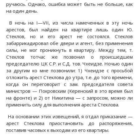
ручаюсь. Однако, ошибка может быть не больше, как
на один день.
В ночь на I—VII, из числа намеченных в эту ночь
арестов, был найден на квартире лишь один Ю.
Стеклов, но и его арест не состоялся. Стеклов
забаррикадировал обе двери и агент, без применения
силы, не мог проникнуть в квартиру. Между тем, т.
Стеклов тотчас же позвонил о происшедшем
председателю ЦК С.Р. и С.Д. тов. Чхеидзе. Ночью один
за другим ко мне позвонили: 1) Чхеидзе с просьбой
отложить арест Стеклова до утра, т.е. до того времени,
когда он переговорит с зам. председателя совета
министров — Покровским (Керенский в это время был
на фронте) и 2) от Никитина — с запросом, можно ли
применить силу для выполнения ареста Стеклова.
На основании этих извещений, я отдал приказание —
арест Стеклова приостановить до распоряжения,
поставив часовых к выходам из его квартиры.