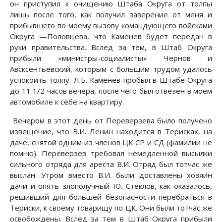
он приступил к очищению Штаба Округа от толпы
лишь после того, как получил заверение от меня и
прибывшего по моему вызову командующего войсками
Округа —Половцева, что Каменев будет передан в
руки правительства. Вслед за тем, в Штаб Округа
прибыли «министры-социалисты» Чернов и
Авсксентьевский, которым с большим трудом удалось
успокоить толпу. Л.Б. Каменев пробыл в Штабе Округа
до 11 1/2 часов вечера, после чего был отвезен в моем
автомобиле к себе на квартиру.
Вечером в этот день от Переверзева было получено
извещение, что В.И. Ленин находится в Терисках, на
даче, снятой одним из членов ЦК СР и СД (фамилии не
помню). Переверзев требовал немедленной высылки
сильного отряда для ареста В.И. Отряд был тотчас же
выслан. Утром вместо В.И. были доставлены хозяин
дачи и опять злополучный Ю. Стеклов, как оказалось,
решивший для большей безопасности перебраться в
Териски, к своему товарищу по ЦК. Они были тотчас же
освобождены. Вслед за тем в Штаб Округа прибыли