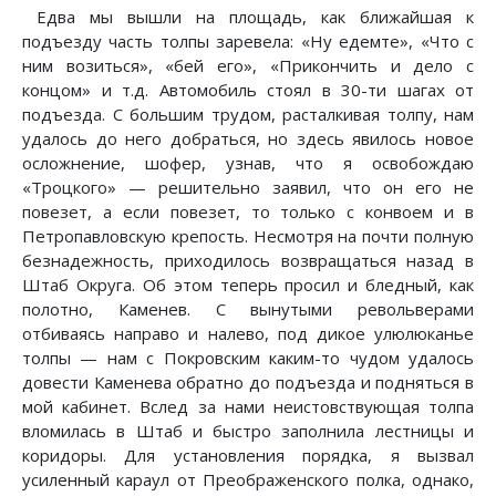
Едва мы вышли на площадь, как ближайшая к
подъезду часть толпы заревела: «Ну едемте», «Что с
ним возиться», «бей его», «Прикончить и дело с
концом» и т.д. Автомобиль стоял в 30-ти шагах от
подъезда. С большим трудом, расталкивая толпу, нам
удалось до него добраться, но здесь явилось новое
осложнение, шофер, узнав, что я освобождаю
«Троцкого» — решительно заявил, что он его не
повезет, а если повезет, то только с конвоем и в
Петропавловскую крепость. Несмотря на почти полную
безнадежность, приходилось возвращаться назад в
Штаб Округа. Об этом теперь просил и бледный, как
полотно, Каменев. С вынутыми револьверами
отбиваясь направо и налево, под дикое улюлюканье
толпы — нам с Покровским каким-то чудом удалось
довести Каменева обратно до подъезда и подняться в
мой кабинет. Вслед за нами неистовствующая толпа
вломилась в Штаб и быстро заполнила лестницы и
коридоры. Для установления порядка, я вызвал
усиленный караул от Преображенского полка, однако,