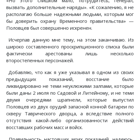
«Но этого слишком мало, потрудитесь, генерал,
вызвать дополнительные наряды». «К сожалению, я не
располагаю больше надежными людьми, которым мог
бы доверить охрану Временного правительства» —
Половцев был совершенно искренен.
Исчерпав данную мне тему, на этом заканчиваю. Из
широко составленного проскрипционного списка были
фактически арестованы лишь несколько
второстепенных персонажей.
Добавляю, что как я уже указывал в одном из своих
предыдущих показаний, восстание было
ликвидировано не теми неуклюжими залпами, которые
были даны 2 июля по Садовой и Литейному, и не теми
двумя очередями шрапнели, которые выпустил
Половцев из двух орудий запасной конной батареи по
скверу Таврического дворца, а вследствие полного
отсутствия какой-либо организованности действий
восставших рабочих масс и войск.
Правильность настоящих моих показаний, надеюсь,