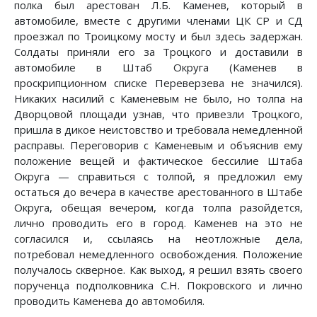
полка был арестован Л.Б. Каменев, который в
автомобиле, вместе с другими членами ЦК СР и СД
проезжал по Троицкому мосту и был здесь задержан.
Солдаты приняли его за Троцкого и доставили в
автомобиле в Штаб Округа (Каменев в
проскрипционном списке Переверзева не значился).
Никаких насилий с Каменевым не было, но толпа на
Дворцовой площади узнав, что привезли Троцкого,
пришла в дикое неистовство и требовала немедленной
расправы. Переговорив с Каменевым и объяснив ему
положение вещей и фактическое бессилие Штаба
Округа — справиться с толпой, я предложил ему
остаться до вечера в качестве арестованного в Штабе
Округа, обещая вечером, когда толпа разойдется,
лично проводить его в город. Каменев на это не
согласился и, ссылаясь на неотложные дела,
потребовал немедленного освобождения. Положение
получалось скверное. Как выход, я решил взять своего
порученца подполковника С.Н. Покровского и лично
проводить Каменева до автомобиля.