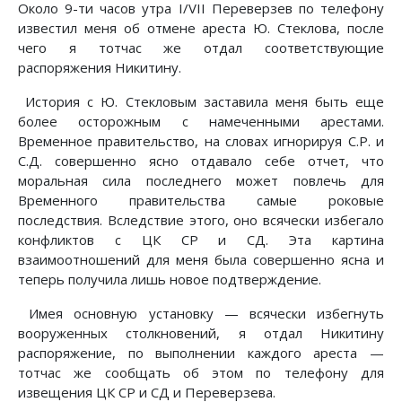
Около 9-ти часов утра I/VII Переверзев по телефону
известил меня об отмене ареста Ю. Стеклова, после
чего я тотчас же отдал соответствующие
распоряжения Никитину.
История с Ю. Стекловым заставила меня быть еще
более осторожным с намеченными арестами.
Временное правительство, на словах игнорируя С.Р. и
С.Д. совершенно ясно отдавало себе отчет, что
моральная сила последнего может повлечь для
Временного правительства самые роковые
последствия. Вследствие этого, оно всячески избегало
конфликтов с ЦК СР и СД. Эта картина
взаимоотношений для меня была совершенно ясна и
теперь получила лишь новое подтверждение.
Имея основную установку — всячески избегнуть
вооруженных столкновений, я отдал Никитину
распоряжение, по выполнении каждого ареста —
тотчас же сообщать об этом по телефону для
извещения ЦК СР и СД и Переверзева.