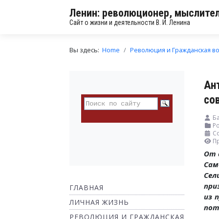
Ленин: революционер, мыслител
Сайт о жизни и деятельности В. И. Ленина
Вы здесь:
Home
Революция и Гражданская в
Ан
со
Ба
Ро
Со
П
От 
Сам
Сел
при
ГЛАВНАЯ
из 
ЛИЧНАЯ ЖИЗНЬ
пот
РЕВОЛЮЦИЯ И ГРАЖДАНСКАЯ