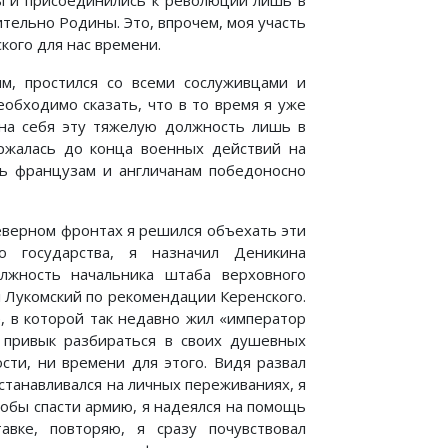
ны и присоединились к революции лишь в
тельно Родины. Это, впрочем, моя участь
кого для нас времени.
м, простился со всеми сослуживцами и
Необходимо сказать, что в то время я уже
на себя эту тяжелую должность лишь в
ржалась до конца военных действий на
ть французам и англичанам победоносно
еверном фронтах я решился объехать эти
о государства, я назначил Деникина
лжность начальника штаба верховного
л Лукомский по рекомендации Керенского.
е, в которой так недавно жил «император
е привык разбираться в своих душевных
сти, ни времени для этого. Видя развал
 останавливался на личных переживаниях, я
тобы спасти армию, я надеялся на помощь
авке, повторяю, я сразу почувствовал