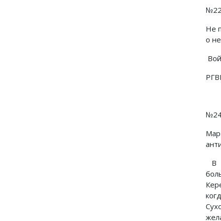
№2
Не 
о н
Войн
РГВИ
№2
Мар
ант
В б
бол
Кер
ког
Сух
жел