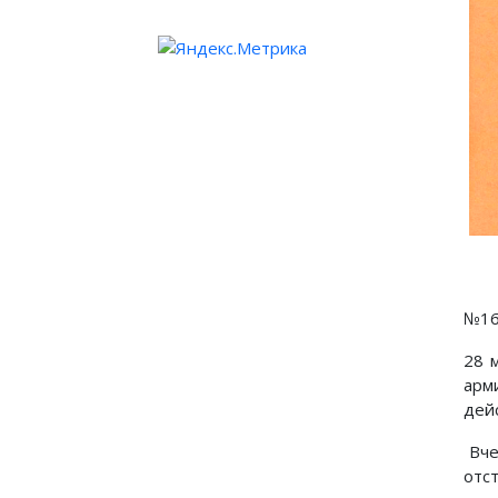
№1
28 
арм
дей
Вче
отс