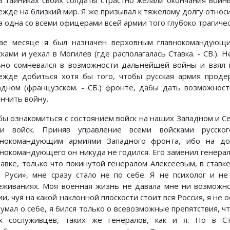
 в тайниках своих солдаты страстно желали окончания вой
ежде на близкий мир. Я же призывал к тяжелому долгу относи
а одна со всеми офицерами всей армии того глубоко трагичес
ае месяце я был назначен верховным главнокомандующи
ками и уехал в Могилев (где располагалась Ставка. - СВ.). 
ьно сомневался в возможности дальнейшей войны и взял 
ежде добиться хотя бы того, чтобы русская армия проде
адном (французском. - СБ.) фронте, дабы дать возможнос
ончить войну.
бы ознакомиться с состоянием войск на наших Западном и С
ти войск. Приняв управление всеми войсками русског
внокомандующим армиями Западного фронта, ибо на до
внокомандующего он никуда не годился. Его заменил генера
тавке, только что покинутой генералом Алексеевым, в ставк
я Руси», мне сразу стало не по себе. Я не психолог и н
еживаниях. Моя военная жизнь не давала мне ни возможно
и, чуя на какой наклонной плоскости стоит вся Россия, я не
думал о себе, я бился только о всевозможные препятствия, ч
х сослуживцев, таких же генералов, как и я. Но в Ст