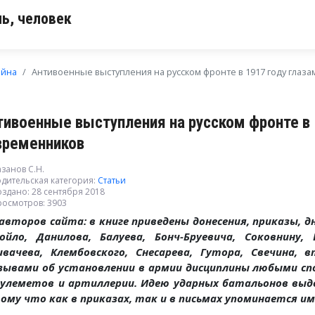
ь, человек
ойна
Антивоенные выступления на русском фронте в 1917 году глаз
тивоенные выступления на русском фронте в 
временников
занов С.Н.
дительская категория:
Статьи
здано: 28 сентября 2018
росмотров: 3903
авторов сайта: в книге приведены донесения, приказы, дн
ойло, Данилова, Балуева, Бонч-Бруевича, Соковнину, В
ивачева, Клембовского, Снесарева, Гутора, Свечина,
зывами об установлении в армии дисциплины любыми сп
пулеметов и артиллерии. Идею ударных батальонов выдв
ому что как в приказах, так и в письмах упоминается им