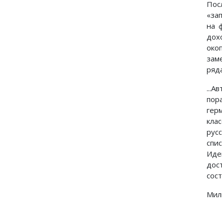
Пос
«за
на 
дох
око
зам
ряда
...А
пор
гер
кла
рус
спи
Иде
дос
сост
Милю