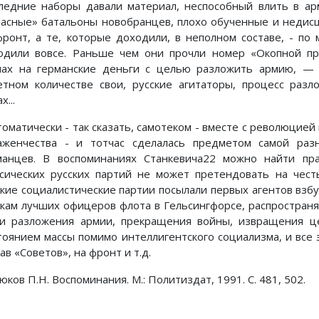
ледние наборы давали материал, неспособный влить в ар
пасные» батальоны новобранцев, плохо обученные и недис
фронт, а те, которые доходили, в неполном составе, - п
одили вовсе. Раньше чем они прочли номер «Окопной пра
пах на германские деньги с целью разложить армию, —
етном количестве свои, русские агитаторы, процесс раз
х...
втоматически - так сказать, самотеком - вместе с революцие
аженчества - и тотчас сделалась предметом самой раз
манцев. В воспоминаниях Станкевича22 можно найти пр
ссических русских партий не может претендовать на чес
ские социалистические партии посылали первых агентов взб
скам лучших офицеров флота в Гельсингфорсе, распространя
и разложения армии, прекращения войны, извращения це
тоянием массы помимо интеллигентского социализма, и все 
ав «Советов», на фронт и т.д.
ков П.Н. Воспоминания. М.: Политиздат, 1991. С. 481, 502.