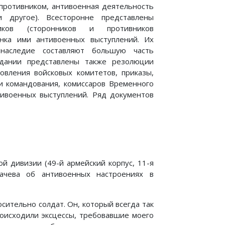
 противником, антивоенная деятельность
 другое). Всесторонне представлены
ников (сторонников и противников
нка ими антивоенных выступлений. Их
наследие составляют большую часть
здании представлены также резолюции
новления войсковых комитетов, приказы,
и командования, комиссаров Временного
тивоенных выступлений. Ряд документов
ой дивизии (49-й армейский корпус, 11-я
вачева об антивоенных настроениях в
сительно солдат. Он, который всегда так
роисходили эксцессы, требовавшие моего