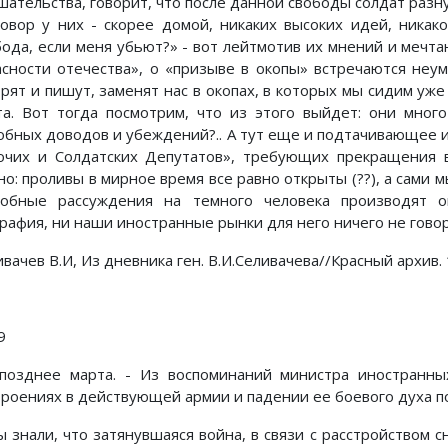
шательства, говорит, что после данной свободы солдат разн
говор у них - скорее домой, никаких высоких идей, никак
бода, если меня убьют?» - вот лейтмотив их мнений и мечтан
асности отечества», о «призыве в окопы» встречаются неум
орят и пишут, заменят нас в окопах, в которых мы сидим уже
та. Вот тогда посмотрим, что из этого выйдет: они мног
обных доводов и убеждений?.. А тут еще и подтачивающее 
очих и Солдатских Депутатов», требующих прекращения в
но: проливы в мирное время все равно открыты (??), а сами 
обные рассуждения на темного человека производят 
графия, ни наши иностранные рынки для него ничего не говор
вачев В.И, Из дневника ген. В.И.Селивачева//Красный архив. 19
9
позднее марта. - Из воспоминаний министра иностранн
троениях в действующей армии и падении ее боевого духа 
Мы знали, что затянувшаяся война, в связи с расстройством 