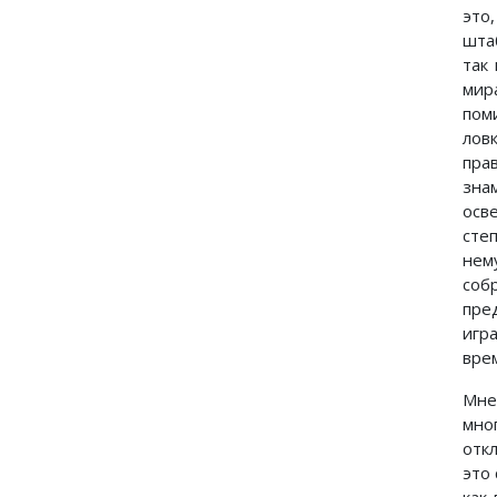
это
штаб
так
мир
пом
лов
пра
зна
осв
сте
нем
соб
пре
игр
вре
Мне
мно
отк
это