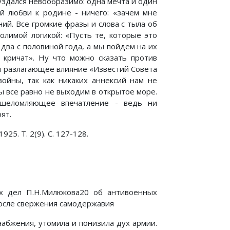
уздался невообразимо: одна мечта и один
ой любви к родине - ничего: «зачем мне
ий. Все громкие фразы и слова с тыла об
олимой логикой: «Пусть те, которые это
 два с половиной года, а мы пойдем на их
о кричат». Ну что можно сказать против
и разлагающее влияние «Известий Совета
ойны, так как никаких аннексий нам не
мы все равно не выходим в открытое море.
ошеломляющее впечатление - ведь ни
ят.
25. Т. 2(9). С. 127-128.
ых дел П.Н.Милюкова20 об антивоенных
после свержения самодержавия
снабжения, утомила и понизила дух армии.