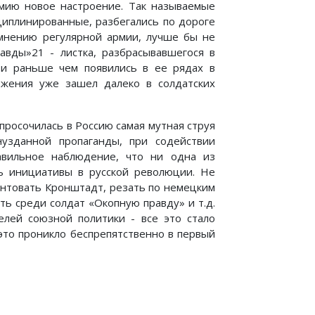
мию новое настроение. Так называемые
циплинированные, разбегались по дороге
о мнению регулярной армии, лучше бы не
вды»21 - листка, разбрасывавшегося в
 и раньше чем появились в ее рядах в
ложения уже зашел далеко в солдатских
й просочилась в Россию самая мутная струя
нузданной пропаганды, при содействии
авильное наблюдение, что ни одна из
ть инициативы в русской революции. Не
унтовать Кронштадт, резать по немецким
ть среди солдат «Окопную правду» и т.д.
лей союзной политики - все это стало
это проникло беспрепятственно в первый