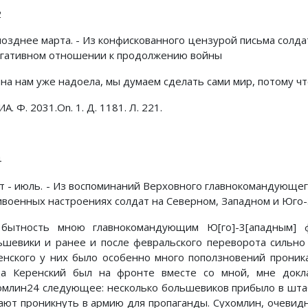
2
позднее марта. - Из конфискованного цензурой письма солд
егативном отношении к продолжению войны
а нам уже надоела, мы думаем сделать сами мир, потому что
А. Ф. 2031.On. 1. Д. 1181. Л. 221.
4
т - июль. - Из воспоминаний Верховного главнокомандующего
ивоенных настроениях солдат на Северном, Западном и Юго
ытность мною главнокомандующим Ю[го]-3[ападным] ф
ьшевики и ранее и после февральского переворота сильно
енского у них было особенно много поползновений проник
да Керенский был на фронте вместе со мной, мне докл
омлин24 следующее: несколько большевиков прибыло в штаб 
ают проникнуть в армию для пропаганды. Сухомлин, очевидн