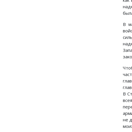
как
над
был
В м
войс
сил
над
Зап
зак
Что
час
гла
гла
В С
все
пер
арми
не 
мои