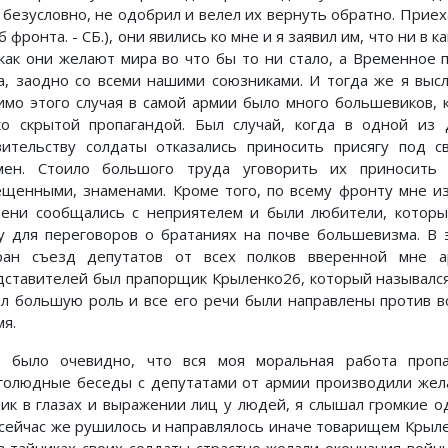
, безусловно, не одобрил и велел их вернуть обратно. Приех
 фронта. - СБ.), они явились ко мне и я заявил им, что ни в 
 как они желают мира во что бы то ни стало, а Временное
а, заодно со всеми нашими союзниками. И тогда же я выс
имо этого случая в самой армии было много большевиков, 
ко скрытой пропагандой. Был случай, когда в одной из
вительству солдаты отказались приносить присягу под с
мен. Стоило большого труда уговорить их приносить 
ещенными, знаменами. Кроме того, по всему фронту мне из
пени сообщались с неприятелем и были любители, которы
у для переговоров о братаниях на почве большевизма. В
ран съезд депутатов от всех полков вверенной мне 
дставителей был прапорщик Крыленко26, который называлс
ал большую роль и все его речи были направлены против в
мя.
 было очевидно, что вся моя моральная работа пропа
голюдные беседы с депутатами от армии производили жела
лик в глазах и выражении лиц у людей, я слышал громкие о
 сейчас же рушилось и направлялось иначе товарищем Крыленк