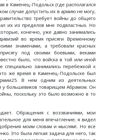
ав в Каменец-Подольск (где располагался
каком случае допустить их в армию не могу,
 правительство требует войны до общего
лал их из пределов мне подвластных. Но
которые, конечно, уже давно занимались
 дивизий во время присяги Временному
воими знаменами, а требовали красных
присягу под своими боевыми, веками
вестно было, что войска в той или иной
е специально занимались перебежкой к
 это же время в Каменец-Подольске был
армии25. В нем одним из деятельных
я у большевиков товарищем Абрамом. Он
ойны, поскольку это было возможно в то
дает. Обращения с воззваниями, мои
тельное для меня впечатление; я видел
добрения моим словам и мыслям!.. Но все
о. Это была легкая задача для него, так