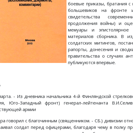
боевые приказы, братания с
большевиков на фронте и
свидетельства современ
продолжения войны) и оце
мемуары и эпистолярное 
материалов сборника. В и
солдатских митингов, поста
рапорты, донесения и сводк
правительства о случаях ан
публикуются впервые.
6
марта. - Из дневника начальника 4-й Финляндской стрелков
ия, Юго-Западный фронт) генерал-лейтенанта В.И.Сели
ствующей армии
ра говорил с благочинным (священником. - СБ.) дивизии отно
таивал солдат перед офицерами, благодаря чему в полку п