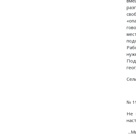
вме
раз
сво
«оп
гов
мес
под
Раб
нуж
Под
гео
Сели
№ 1
Не 
нас
...