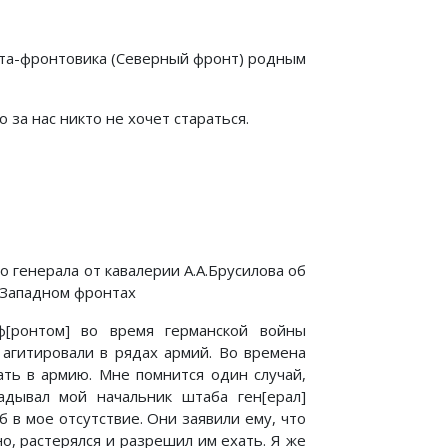
ата-фронтовика (Северный фронт) родным
 за нас никто не хочет стараться.
 генерала от кавалерии А.А.Брусилова об
-Западном фронтах
[ронтом] во время германской войны
 агитировали в рядах армий. Во времена
ать в армию. Мне помнится один случай,
адывал мой начальник штаба ген[ерал]
в мое отсутствие. Они заявили ему, что
о, растерялся и разрешил им ехать. Я же