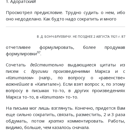
т. Адоратский!
Просмотрел предисловие. Трудно судить о нем, ибо
оно недоделано. Как будто надо сократить и много
В. Д. БОНЧ-БРУЕВИЧУ. НЕ ПОЗДНЕЕ 2 АВГУСТА 1921 г. 87
отчетливее формулировать, более продумав
97
формулировки
.
Сочетать
действительно
выдающиеся цитаты из
писем с
другими
произведениями Маркса и с
«Капиталом»
(напр., по вопросу о «равенстве»
важнейшее
в «Капитале»). Если взят вопрос х, по этому
вопросу в письмах то-то, в других произведениях
Маркса то-то, в
«Капитале»
то-то.
На письма мог лишь взглянуть. Конечно, придется Вам
еще сильно сократить, связать, разместить, 2 и 3 раза
обдумать, потом
кратко
комментировать. Работы,
видимо, больше, чем казалось сначала.