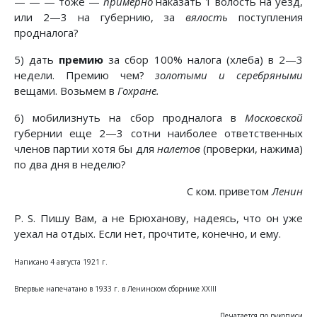
— — — тоже —
примерно
наказать 1 волость на уезд,
или 2—3 на губернию, за
вялость
поступления
продналога?
5) дать
премию
за сбор 100% налога (хлеба) в 2—3
недели. Премию чем?
золотыми и серебряными
вещами. Возьмем в
Гохране.
6) мобилизнуть на сбор продналога в
Московской
губернии еще 2—3 сотни наиболее ответственных
членов партии хотя бы для
налетов
(проверки, нажима)
по два дня в неделю?
С ком. приветом
Ленин
P. S. Пишу Вам, а не Брюханову, надеясь, что он уже
уехал на отдых. Если нет, прочтите, конечно, и ему.
Написано 4 августа 1921 г.
Впервые напечатано в 1933 г. в Ленинском сборнике ХХIII
Печатается по рукописи