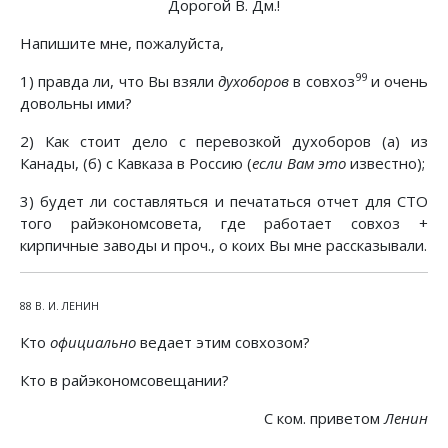
Дорогой В. Дм.!
Напишите мне, пожалуйста,
99
1) правда ли, что Вы взяли
духоборов
в совхоз
и очень
довольны ими?
2) Как стоит дело с перевозкой духоборов (а) из
Канады, (б) с Кавказа в Россию (
если Вам это
известно);
3) будет ли составляться и печататься отчет для СТО
того райэкономсовета, где работает совхоз +
кирпичные заводы и проч., о коих Вы мне рассказывали.
88 В. И. ЛЕНИН
Кто
официально
ведает этим совхозом?
Кто в райэкономсовещании?
С ком. приветом
Ленин