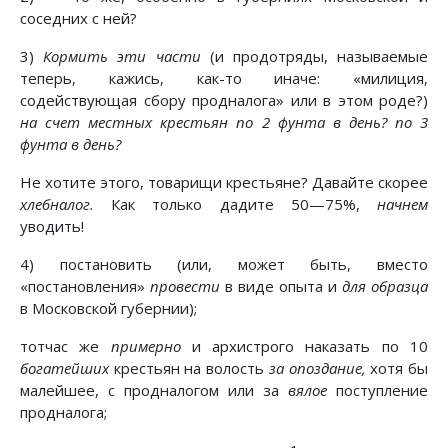
соседних с ней?
3)
Кормить эти части
(и продотряды, называемые
теперь, кажись, как-то иначе: «милиция,
содействующая сбору продналога» или в этом роде?)
на счет местных крестьян по 2 фунта в день? по 3
фунта в день?
Не хотите этого, товарищи крестьяне? Давайте скорее
хлебналог.
Как только дадите 50—75%,
начнем
уводить!
4) постановить (или, может быть, вместо
«постановления»
провести
в виде опыта и
для образца
в Московской губернии);
тотчас же
примерно
и архистрого наказать по 10
богатейших
крестьян на волость
за опоздание,
хотя бы
малейшее, с продналогом или за
вялое
поступление
продналога;