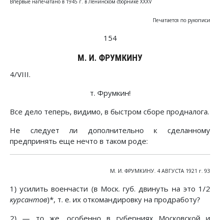
Впервые напечатано в 1945 г. в Ленинском сборнике XXXV
Печатается по рукописи
154
М. И. ФРУМКИНУ
4/VIII.
т. Фрумкин!
Все дело теперь, видимо, в быстром сборе продналога.
Не следует ли дополнительно к сделанному
предпринять еще нечто в таком роде:
М. И. ФРУМКИНУ. 4 АВГУСТА 1921 г. 93
1) усилить военчасти (в Моск. губ. двинуть на это 1/2
курсантов
)*, т. е. их откомандировку на продработу?
2) — то же, особенно в губерниях Московской и