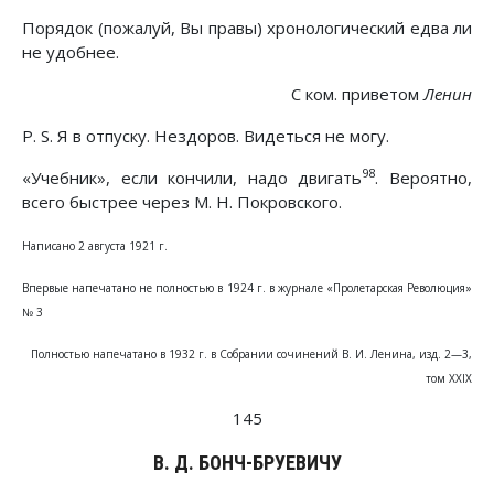
Порядок (пожалуй, Вы правы) хронологический едва ли
не удобнее.
С ком. приветом
Ленин
P. S. Я в отпуску. Нездоров. Видеться не могу.
98
«Учебник», если кончили, надо двигать
. Вероятно,
всего быстрее через М. Н. Покровского.
Написано 2 августа 1921 г.
Впервые напечатано не полностью в 1924 г. в журнале «Пролетарская Революция»
№ 3
Полностью напечатано в 1932 г. в Собрании сочинений В. И. Ленина, изд. 2—3,
том XXIX
145
В. Д. БОНЧ-БРУЕВИЧУ