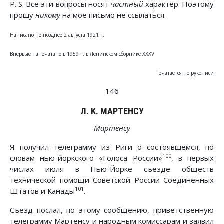
P. S. Все эти вопросы носят
частный
характер. Поэтому
прошу
никому
на мое письмо не ссылаться.
Написано не позднее 2 августа 1921 г.
Впервые напечатано в 1959 г. в Ленинском сборнике XXXVI
Печатается по рукописи
146
Л. К. МАРТЕНСУ
Mapтeнсу
Я получил телеграмму из Риги о состоявшемся, по
100
словам нью-йоркского «Голоса России»
, в первых
числах июля в Нью-Йорке съезде обществ
технической помощи Советской России Соединенных
101
Штатов и Канады
.
Съезд послал, по этому сообщению, приветственную
телеграмму Мартенсу и народным комиссарам и заявил