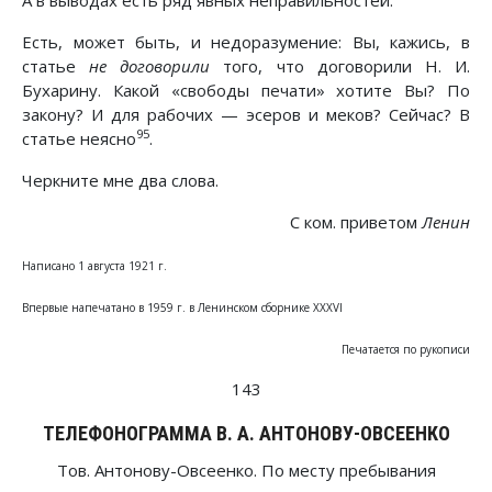
А в выводах есть ряд явных неправильностей.
Есть, может быть, и недоразумение: Вы, кажись, в
статье
не договорили
того, что договорили Н. И.
Бухарину. Какой «свободы печати» хотите Вы? По
закону? И для рабочих — эсеров и меков? Сейчас? В
95
статье неясно
.
Черкните мне два слова.
С ком. приветом
Ленин
Написано 1 августа 1921 г.
Впервые напечатано в 1959 г. в Ленинском сборнике XXXVI
Печатается по рукописи
143
ТЕЛЕФОНОГРАММА В. А. АНТОНОВУ-ОВСЕЕНКО
Тов. Антонову-Овсеенко. По месту пребывания