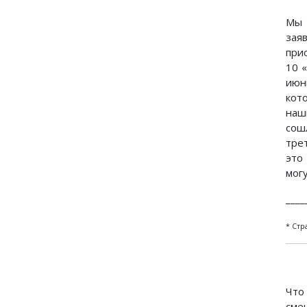
Мы 
зая
при
10 
июн
кот
наш
сош
тре
это
мог
____
* Стр
Что
сме