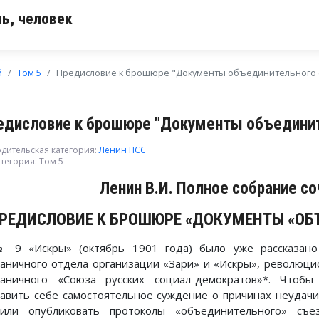
ь, человек
й
Том 5
Предисловие к брошюре "Документы объединительного 
едисловие к брошюре "Документы объединит
дительская категория:
Ленин ПСС
тегория:
Том 5
Ленин В.И. Полное собрание со
РЕДИСЛОВИЕ К БРОШЮРЕ «ДОКУМЕНТЫ «ОБ
 9 «Искры» (октябрь 1901 года) было уже рассказано
раничного отдела организации «Зари» и «Искры», революц
раничного «Союза русских социал-демократов»*. Чтобы
тавить себе самостоятельное суждение о причинах неудач
или опубликовать протоколы «объединительного» съез