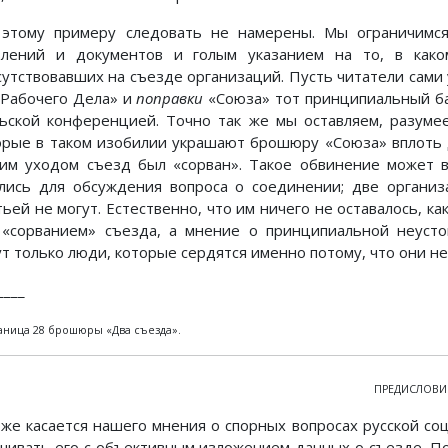
этому примеру следовать не намерены. Мы ограничимся
влений и документов и голым указанием на то, в како
сутствовавших на съезде организаций. Пусть читатели сами 
«Рабочего Дела» и
поправки
«Союза» тот принципиальный ба
ьской конференцией. Точно так же мы оставляем, разумее
орые в таком изобилии украшают брошюру «Союза» вплоть д
им уходом съезд был «сорван». Такое обвинение может в
лись для обсуждения вопроса о соединении; две организ
тьей не могут. Естественно, что им ничего не оставалось, к
 «сорванием» съезда, а мнение о принципиальной неусто
ут только люди, которые сердятся именно потому, что они не
____
аница 28 брошюры «Два съезда».
ПРЕДИСЛОВИЕ
 же касается нашего мнения о спорных вопросах русской со
шивать его с объективным изложением данных о съезде. П