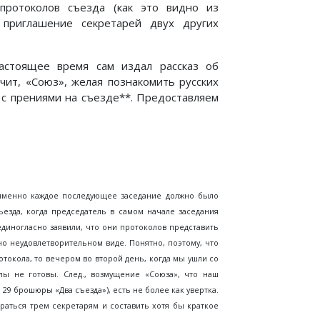
 протоколов съезда (как это видно из
 приглашение секретарей двух других
астоящее время сам издал рассказ об
чит, «Союз», желая познакомить русских
 с прениями на съезде**. Предоставляем
 именно каждое последующее заседание должно было
езда, когда председатель в самом начале заседания
единогласно заявили, что они протоколов представить
но неудовлетворительном виде. Понятно, поэтому, что
токола, то вечером во второй день, когда мы ушли со
лы не готовы. След., возмущение «Союза», что наш
29 брошюры «Два съезда»), есть не более как увертка.
раться трем секретарям и составить хотя бы краткое