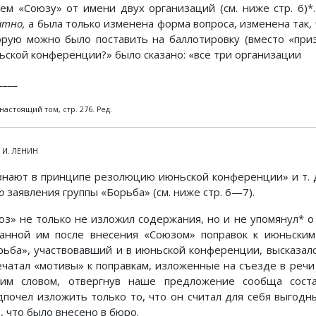
ем «Союзу» от имени двух организаций (см. ниже стр. 6)*
атно,
а была только изменена форма вопроса, изменена так,
орую можно было поставить на баллотировку (вместо «пр
ьской конференции?» было сказано: «все три организации
____
 настоящий том, стр. 276. Ред.
. И. ЛЕНИН
знают в принципе резолюцию июньской конференции» и т. д
о
заявления группы «Борьба» (см. ниже стр. 6—7).
юз» не только не изложил содержания, но и не упомянул* о
занной им после внесения «Союзом» поправок к июньским
рьба», участвовавший и в июньской конференции, высказалс
ечатал «мотивы» к поправкам, изложенные на съезде в речи 
им словом, отвергнув наше предложение сообща соста
дпочел изложить только то, что он считал для себя выгодн
, что было внесено в бюро.