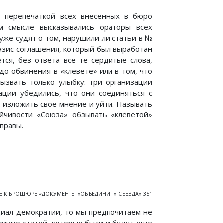
 перепечаткой всех внесенных в бюро
м смысле высказывались ораторы всех
уже судят о том, нарушили ли статьи в №
зис соглашения, который был выработан
тся, без ответа все те сердитые слова,
о обвинения в «клевете» или в том, что
ызвать только улыбку: три организации
ации убедились, что они соединяться с
ак изложить свое мнение и уйти. Называть
йчивости «Союза» обзывать «клеветой»
правы.
 К БРОШЮРЕ «ДОКУМЕНТЫ «ОБЪЕДИНИТ.» СЪЕЗДА» 351
циал-демократии, то мы предпочитаем не
омимо статей, которые были и будут еще