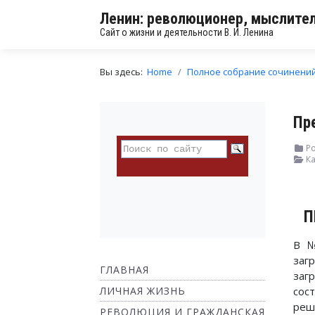
Ленин: революционер, мыслител
Сайт о жизни и деятельности В. И. Ленина
Вы здесь:
Home
Полное собрание сочинени
Пр
Ро
Ка
П
В №
заг
ГЛАВНАЯ
заг
ЛИЧНАЯ ЖИЗНЬ
сос
реш
РЕВОЛЮЦИЯ И ГРАЖДАНСКАЯ