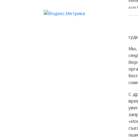
излож
хотя 
суд
Мы,
сек
бюр
орг
бес
сом
С д
вре
уве
зап
«Ис
съе
оши