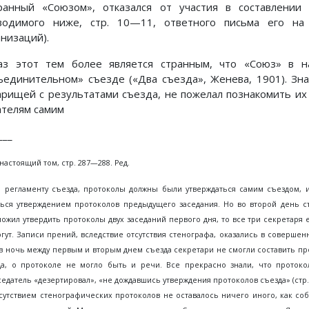
ранный «Союзом», отказался от участия в составлении
водимого ниже, стр. 10—11, ответного письма его на
анизаций).
аз этот тем более является странным, что «Союз» в н
ъединительном» съезде («Два съезда», Женева, 1901). Зна
арищей с результатами съезда, не пожелал познакомить их
ателям самим
___
 настоящий том, стр. 287—288. Ред.
о регламенту съезда, протоколы должны были утверждаться самим съездом,
ться утверждением протоколов предыдущего заседания. Но во второй день съ
ожил утвердить протоколы двух заседаний первого дня, то все три секретаря 
гут. Записи прений, вследствие отсутствия стенографа, оказались в совершен
в ночь между первым и вторым днем съезда секретари не смогли составить про
да, о протоколе не могло быть и речи. Все прекрасно знали, что протоко
едатель «дезертировал», «не дождавшись утверждения протоколов съезда» (стр. 
сутствием стенографических протоколов не оставалось ничего иного, как соб