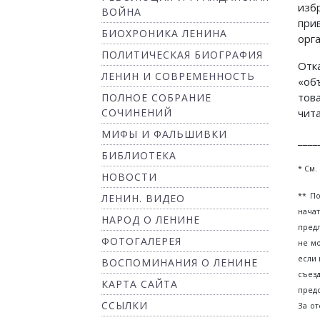
изб
ВОЙНА
при
БИОХРОНИКА ЛЕНИНА
орг
ПОЛИТИЧЕСКАЯ БИОГРАФИЯ
Отк
ЛЕНИН И СОВРЕМЕННОСТЬ
«об
тов
ПОЛНОЕ СОБРАНИЕ
СОЧИНЕНИЙ
чит
МИФЫ И ФАЛЬШИВКИ
____
БИБЛИОТЕКА
* См.
НОВОСТИ
** П
ЛЕНИН. ВИДЕО
нача
НАРОД О ЛЕНИНЕ
предл
ФОТОГАЛЕРЕЯ
не мо
если 
ВОСПОМИНАНИЯ О ЛЕНИНЕ
съез
КАРТА САЙТА
предс
ССЫЛКИ
За от