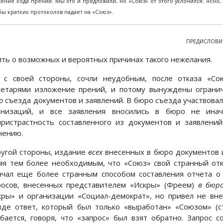
ение хода прений. Мы это и предложили, но «Союз» от этого уклонился. Ясно, 
бы кратких протоколов падает на «Союз».
ПРЕДИСЛОВИЕ
ить о возможных и вероятных причинах такого нежелания.
 с своей стороны, сочли неудобным, после отказа «Со
ретарями изложение прений, и потому вынуждены ограни
о
съезда документов и заявлений. В бюро съезда участвовал
анизаций, и все заявления вносились в бюро не инач
пристрастность составленного из документов и заявлени
нению.
ругой стороны, издание
всех
внесенных в бюро документов и
мя тем более необходимым, что «Союз» свой странный отк
нчал еще более странным способом составления отчета о
росов, внесенных представителем «Искры» (Фреем)
в бюр
кры» и организации «Социал-демократ», но привел не вн
зде ответ, который был только «выработан» «Союзом» (с
бается, говоря, что «запрос» был взят обратно. Запрос 