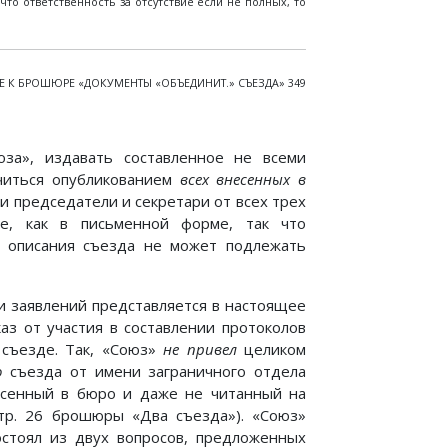
что ответственность за отсутствие если не полных, то
 К БРОШЮРЕ «ДОКУМЕНТЫ «ОБЪЕДИНИТ.» СЪЕЗДА» 349
юза», издавать составленное не всеми
читься опубликованием
всех внесенных в
и председатели и секретари от всех трех
е, как в письменной форме, так что
й описания съезда не может подлежать
 заявлений представляется в настоящее
аз от участия в составлении протоколов
 съезде. Так, «Союз»
не привел
целиком
о
съезда от имени заграничного отдела
есенный в бюро и даже не читанный на
тр. 26 брошюры «Два съезда»). «Союз»
состоял из двух вопросов, предложенных