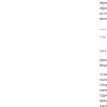
Фре
обр
кот
июн
____
* См.
350 В
при
бюр
«Со
ска
«Бо
нап
Одн
пре
того