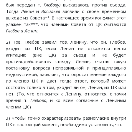
был передан т.
Глебову)
высказалось против съезда.
Тогда
Ленин
и
Васильев
заявили о своем временном
выходе из Совета**. В настоящее время конфликт этот
улажен так***, что членами Совета от ЦК считаются
Глебов и Ленин.
2) Тов. Глебов заявил тов. Ленину, что он, Глебов,
уходит из ЦК, если Ленин не откажется вести
агитацию (вне ЦК) за съезд и не будет
противодействовать съезду. Ленин, считая такую
постановку вопроса неправильной и принципиально
недопустимой, заявляет, что опросит мнение каждого
из членов ЦК и даст тогда ответ, который может
состоять только в том, уходит ли он, Ленин, из ЦК или
нет. (То, что относится к Ленину, относится, с точки
зрения т.
Глебова
, и ко всем согласным с Лениным
членам ЦК.)
3) Чтобы точно охарактеризовать разногласие внутри
ЦК в настоящий момент, необходимо установить, что