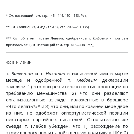
________
* См. настоящий том, стр. 145—146, 150—153. Ред.
** См. Сочинения, 4 изд., том 34, стр. 200—201. Ред.
*** См. об этом письмо Ленина, одобренное т.
Глебовым
и при сем
прилагаемое. (См. настоящий том, стр. 415—418. Ред.)
420 В. И. ЛЕНИН
т.
Валентин
и т.
Никитич
в написанной ими в марте
месяце и одобренной т.
Глебовым
декларации
заявляли: 1) что они решительно против кооптации по
требованию меньшинства; 2) что они разделяют
организационные взгляды, изложенные в брошюре
«Что делать?»* и 3) что они, или по крайней мере двое
из них, не одобряют оппортунистической позиции
некоторых партийных писателей. Относительно же
съезда т. Глебов убежден, что 1) расхождение по
этому вопросу вносит двойственную политику в ЦК и 2)