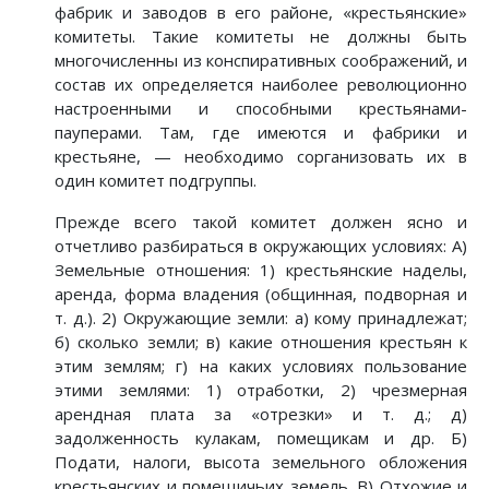
фабрик и заводов в его районе, «крестьянские»
комитеты. Такие комитеты не должны быть
многочисленны из конспиративных соображений, и
состав их определяется наиболее революционно
настроенными и способными крестьянами-
пауперами. Там, где имеются и фабрики и
крестьяне, — необходимо сорганизовать их в
один комитет подгруппы.
Прежде всего такой комитет должен ясно и
отчетливо разбираться в окружающих условиях: А)
Земельные отношения: 1) крестьянские наделы,
аренда, форма владения (общинная, подворная и
т. д.). 2) Окружающие земли: а) кому принадлежат;
б) сколько земли; в) какие отношения крестьян к
этим землям; г) на каких условиях пользование
этими землями: 1) отработки, 2) чрезмерная
арендная плата за «отрезки» и т. д.; д)
задолженность кулакам, помещикам и др. Б)
Подати, налоги, высота земельного обложения
крестьянских и помещичьих земель. В) Отхожие и