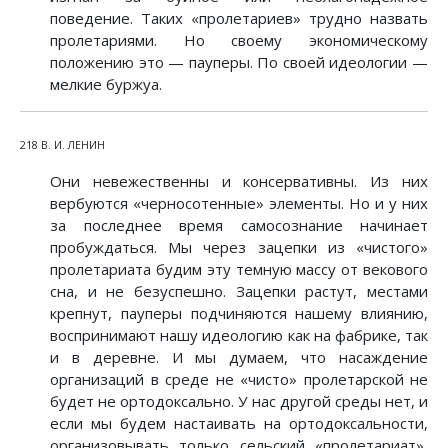
поведение. Таких «пролетариев» трудно назвать
пролетариями. Но своему экономическому
положению это — пауперы. По своей идеологии —
мелкие буржуа.
218 В. И. ЛЕНИН
Они невежественны и консервативны. Из них
вербуются «черносотенные» элементы. Но и у них
за последнее время самосознание начинает
пробуждаться. Мы через зацепки из «чистого»
пролетариата будим эту темную массу от векового
сна, и не безуспешно. Зацепки растут, местами
крепнут, пауперы подчиняются нашему влиянию,
воспринимают нашу идеологию как на фабрике, так
и в деревне. И мы думаем, что насаждение
организаций в среде не «чисто» пролетарской не
будет не ортодоксально. У нас другой среды нет, и
если мы будем настаивать на ортодоксальности,
организовывать только сельский «пролетариат»,