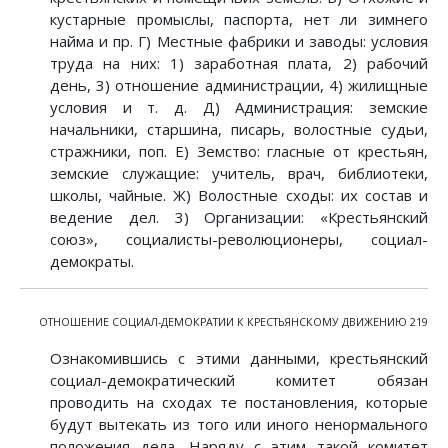
кустарные промыслы, паспорта, нет ли зимнего
найма и пр. Г) Местные фабрики и заводы: условия
труда на них: 1) заработная плата, 2) рабочий
день, 3) отношение администрации, 4) жилищные
условия и т. д. Д) Администрация: земские
начальники, старшина, писарь, волостные судьи,
стражники, поп. Е) Земство: гласные от крестьян,
земские служащие: учитель, врач, библиотеки,
школы, чайные. Ж) Волостные сходы: их состав и
ведение дел. 3) Организации: «Крестьянский
союз», социалисты-революционеры, социал-
демократы.
ОТНОШЕНИЕ СОЦИАЛ-ДЕМОКРАТИИ К КРЕСТЬЯНСКОМУ ДВИЖЕНИЮ 219
Ознакомившись с этими данными, крестьянский
социал-демократический комитет обязан
проводить на сходах те постановления, которые
будут вытекать из того или иного ненормального
положения дела. Наряду с этим такой комитет