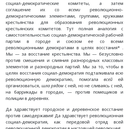
социал-демократические комитеты, а затем
соглашение их со
всеми
революционно-
демократическими элементами, группами, кружками
крестьянства для образования революционных
крестьянских комитетов. Тут полная аналогия с
самостоятельностью социал-демократической рабочей
партии в городе и союзом ее со всеми
революционными демократами в целях восстания* .
Мы — за восстание крестьянства. Мы — безусловно
против смешения и слияния разнородных классовых
элементов и разнородных партий. Мы за то, чтобы в
целях восстания социал-демократия подталкивала
всю
революционную демократию, помогала
всей
ей
организоваться,
шла рядом
с ней, но не сливаясь с ней,
на баррикады в городах, — против помещиков и
полиции в деревнях.
Да здравствует городское и деревенское восстание
против самодержавия! Да здравствует революционная
социал-демократия, как передовой отряд всей
революционной демократии в настоящей революции!