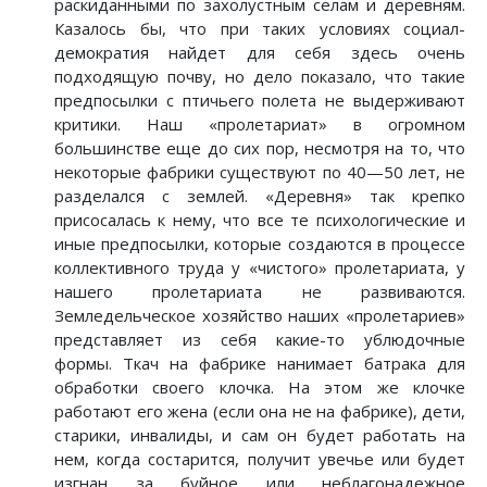
раскиданными по захолустным селам и деревням.
Казалось бы, что при таких условиях социал-
демократия найдет для себя здесь очень
подходящую почву, но дело показало, что такие
предпосылки с птичьего полета не выдерживают
критики. Наш «пролетариат» в огромном
большинстве еще до сих пор, несмотря на то, что
некоторые фабрики существуют по 40—50 лет, не
разделался с землей. «Деревня» так крепко
присосалась к нему, что все те психологические и
иные предпосылки, которые создаются в процессе
коллективного труда у «чистого» пролетариата, у
нашего пролетариата не развиваются.
Земледельческое хозяйство наших «пролетариев»
представляет из себя какие-то ублюдочные
формы. Ткач на фабрике нанимает батрака для
обработки своего клочка. На этом же клочке
работают его жена (если она не на фабрике), дети,
старики, инвалиды, и сам он будет работать на
нем, когда состарится, получит увечье или будет
изгнан за буйное или неблагонадежное