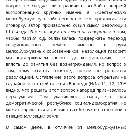
вопрос: не следует ли ограничить особой оговоркой
экспроприацию крупных имений в «крестьянскую
мелкобуржуазную собственность». Но, предлагая эту
оговорку, автор произвольно сузил смысл резолюции
III съезда. В резолюции
ни слова не говорится
о том,
чтобы партия с.д. обязывалась поддержать переход
конфискованных земель именно в руки
мелкобуржуазных собственников. Резолюция говорит:
мы поддерживаем «вплоть до конфискации», т. е.
вплоть до отнятия без вознаграждения, но вопрос о
том, кому отдать отнятое, совсем не решается
резолюцией. Оставление этого вопроса открытым не
случайно: из статей газеты «Вперед» (№№ 11, 12, 15)*
видно, что решать этот вопрос наперед признавалось
неразумным. Там указывалось, напр., что при
демократической республике социал-демократия не
может зарекаться и связывать себе рук по отношению
к национализации земли.
В самом деле, в отличие от мелкобуржуазных