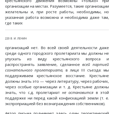
крестьянского движения возможны «только» при
организации на местах. Разумеется, такие организации
желательны и, при росте работы, необходимы, но
указанная работа возможна и необходима даже там,
где таких
220 В. И. ЛЕНИН
организаций нет. Во всей своей деятельности даже
среди одного городского пролетариата мы должны не
упускать из виду крестьянского вопроса и
распространять заявление, сделанное
всей партией
сознательного пролетариата,
в лице III съезда: мы
поддерживаем крестьянское восстание. Крестьяне
должны знать это — через литературу, через рабочих,
через особые организации и т. д. Крестьяне должны
знать, что с.д. пролетариат
не остановится
в этой
поддержке ни перед какой конфискацией земли (т. е.
экспроприацией без вознаграждения собственников).
Автор письма поднимает здесь один теоретический