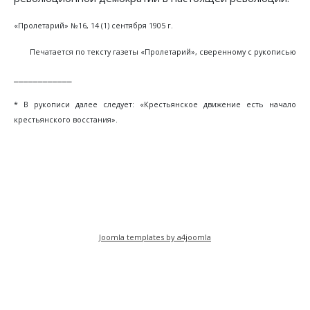
«Пролетарий» №16, 14 (1) сентября 1905 г.
Печатается по тексту газеты «Пролетарий», сверенному с рукописью
____________
* В рукописи далее следует: «Крестьянское движение есть начало
крестьянского восстания».
Предыдущий: Чего хотят и чего боятся наши 
Следующий: Примечание к стат
Назад
Вперед
Joomla templates by a4joomla