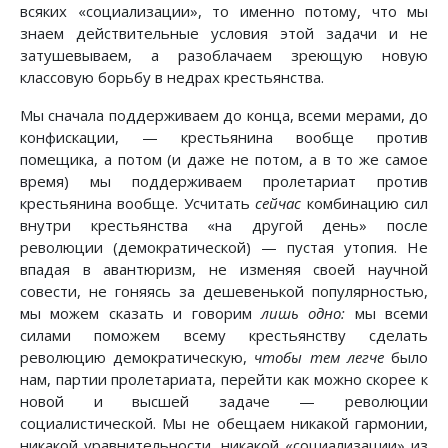
всяких «социализации», то именно потому, что мы
знаем действительные условия этой задачи и не
затушевываем, а разоблачаем зреющую новую
классовую борьбу в недрах крестьянства.
Мы сначала поддерживаем до конца, всеми мерами, до
конфискации, — крестьянина вообще против
помещика, а потом (и даже не потом, а в то же самое
время) мы поддерживаем пролетариат против
крестьянина вообще. Усчитать
сейчас
комбинацию сил
внутри крестьянства «на другой день» после
революции (демократической) — пустая утопия. Не
впадая в авантюризм, не изменяя своей научной
совести, не гоняясь за дешевенькой популярностью,
мы можем сказать и говорим
лишь одно:
мы всеми
силами поможем всему крестьянству сделать
революцию демократическую,
чтобы тем легче
было
нам, партии пролетариата, перейти как можно скорее к
новой и высшей задаче — революции
социалистической. Мы не обещаем никакой гармонии,
никакой уравнительности, никакой «социализации» из