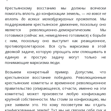
Крестьянскому восстанию мы должны всячески
помогать вплоть до конфискации земель, —
но вовсе не
вплоть до всяких мелкобуржуазных прожектов.
Мы
поддерживаем крестьянское движение, поскольку оно
является революционно-демократическим. Мы
готовимся (сейчас же, немедленно готовимся) к борьбе
с ним, поскольку оно выступит как реакционное,
противопролетарское. Вся суть марксизма в этой
двоякой задаче, которую упрощать или сплющивать в
единую и простую задачу могут только не
понимающие марксизма люди.
Возьмем конкретный пример. Допустим, что
крестьянское восстание победило. Революционные
крестьянские комитеты и временное революционное
правительство (опирающееся, отчасти, именно на эти
комитеты) может произвести любую конфискацию
крупной собственности. Мы стоим за конфискацию, мы
уже заявили это. Но кому посоветуем мы отдать
конфискованные земли? Тут мы не связали себе рук и