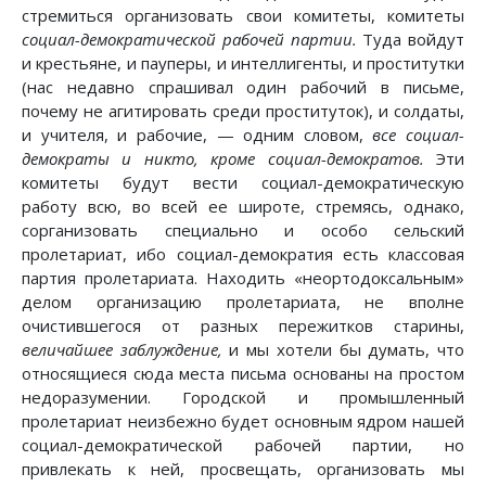
стремиться организовать свои комитеты, комитеты
социал-демократической рабочей партии.
Туда войдут
и крестьяне, и пауперы, и интеллигенты, и проститутки
(нас недавно спрашивал один рабочий в письме,
почему не агитировать среди проституток), и солдаты,
и учителя, и рабочие, — одним словом,
все социал-
демократы и никто, кроме социал-демократов.
Эти
комитеты будут вести социал-демократическую
работу всю, во всей ее широте, стремясь, однако,
сорганизовать специально и особо сельский
пролетариат, ибо социал-демократия есть классовая
партия пролетариата. Находить «неортодоксальным»
делом организацию пролетариата, не вполне
очистившегося от разных пережитков старины,
величайшее заблуждение,
и мы хотели бы думать, что
относящиеся сюда места письма основаны на простом
недоразумении. Городской и промышленный
пролетариат неизбежно будет основным ядром нашей
социал-демократической рабочей партии, но
привлекать к ней, просвещать, организовать мы