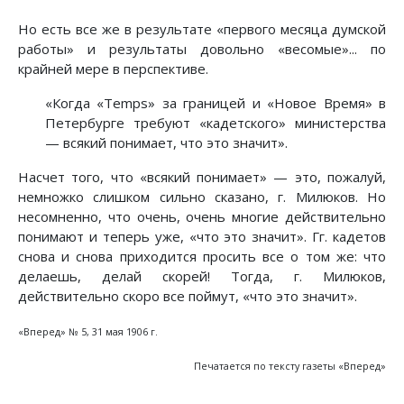
Но есть все же в результате «первого месяца думской
работы» и результаты довольно «весомые»... по
крайней мере в перспективе.
«Когда «Temps» за границей и «Новое Время» в
Петербурге требуют «кадетского» министерства
— всякий понимает, что это значит».
Насчет того, что «всякий понимает» — это, пожалуй,
немножко слишком сильно сказано, г. Милюков. Но
несомненно, что очень, очень многие действительно
понимают и теперь уже, «что это значит». Гг. кадетов
снова и снова приходится просить все о том же: что
делаешь, делай скорей! Тогда, г. Милюков,
действительно скоро все поймут, «что это значит».
«Вперед» № 5, 31 мая 1906 г.
Печатается по тексту газеты «Вперед»
Предыдущий: Пусть решают рабочие
Следующий: Немецкая социал-д
Назад
Вперед