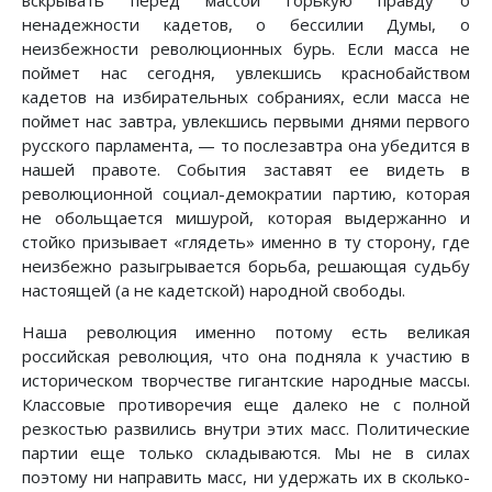
вскрывать перед массой горькую правду о
ненадежности кадетов, о бессилии Думы, о
неизбежности революционных бурь. Если масса не
поймет нас сегодня, увлекшись краснобайством
кадетов на избирательных собраниях, если масса не
поймет нас завтра, увлекшись первыми днями первого
русского парламента, — то послезавтра она убедится в
нашей правоте. События заставят ее видеть в
революционной социал-демократии партию, которая
не обольщается мишурой, которая выдержанно и
стойко призывает «глядеть» именно в ту сторону, где
неизбежно разыгрывается борьба, решающая судьбу
настоящей (а не кадетской) народной свободы.
Наша революция именно потому есть великая
российская революция, что она подняла к участию в
историческом творчестве гигантские народные массы.
Классовые противоречия еще далеко не с полной
резкостью развились внутри этих масс. Политические
партии еще только складываются. Мы не в силах
поэтому ни направить масс, ни удержать их в сколько-