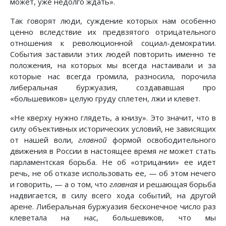
может, уже недолго ждать».
Так говорят люди, суждение которых нам особенно
ценно вследствие их предвзятого отрицательного
отношения к революционной социал-демократии.
События заставили этих людей повторить именно те
положения, на которых мы всегда настаивали и за
которые нас всегда громила, разносила, порочила
либеральная буржуазия, создававшая про
«большевиков» целую груду сплетен, лжи и клевет.
«Не кверху нужно глядеть, а книзу». Это значит, что в
силу объективных исторических условий, не зависящих
от нашей воли,
главной
формой освободительного
движения в России в настоящее время
не
может стать
парламентская борьба. Не об «отрицании» ее идет
речь, не об отказе использовать ее, — об этом нечего
и говорить, — а о том, что
главная
и решающая борьба
надвигается, в силу всего хода событий, на другой
арене. Либеральная буржуазия бесконечное число раз
клеветала на нас, большевиков, что мы