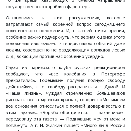
то же время хвастающих о смелом направлении
государственного корабля в фарватер...
Остановимся на этих рассуждениях, которые
затрагивают самый коренной вопрос сегодняшнего
политического положения. И, с нашей точки зрения,
особенно важно подчеркнуть, что верная оценка этого
положения
навязывается
теперь силою событий даже
людям, совершенно не разделяющим взглядов левых
с.-д., воюющим против нас особенно усердно.
Слухи из парижского клуба русских реакционеров
сообщают, что «все колебания в Петергофе
прекратились. Горемыкин получил полную свободу
действий»
, т. е. свободу расправиться с Думой. И
95
«Наша Жизнь», чуждая стремлению большевиков
рисовать все в мрачных красках, говорит: «Мы имеем
все основания относиться с полной доверчивостью к
этим слухам»... «Борьба обостряется... — заканчивает
передовицу эта газета. — Поднявшие меч от меча и
погибнут». А г. И. Жилкин пишет: «Много ли в России