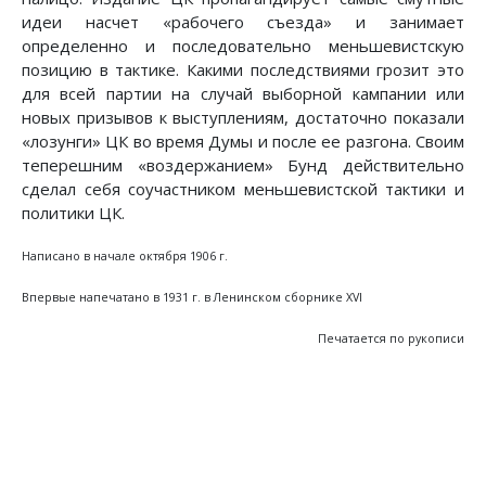
идеи насчет «рабочего съезда» и занимает
определенно и последовательно меньшевистскую
позицию в тактике. Какими последствиями грозит это
для всей партии на случай выборной кампании или
новых призывов к выступлениям, достаточно показали
«лозунги» ЦК во время Думы и после ее разгона. Своим
теперешним «воздержанием» Бунд действительно
сделал себя соучастником меньшевистской тактики и
политики ЦК.
Написано в начале октября 1906 г.
Впервые напечатано в 1931 г. в Ленинском сборнике XVI
Печатается по рукописи
Предыдущий: Русский радикал задним умом кр
Следующий: Опыт классификации
Назад
Вперед