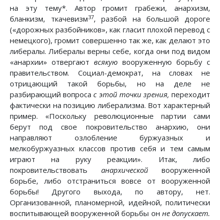
на эту тему*. Автор громит грабежи, анархизм,
37
бланкизм, ткачевизм
, разбой на большой дороге
(«дорожных разбойников», как гласит плохой перевод с
немецкого), громит совершенно так же, как делают это
либералы. Либералы верны себе, когда они под видом
«анархии» отвергают
всякую
вооруженную борьбу с
правительством. Социал-демократ, на словах не
отрицающий такой борьбы, но на деле не
разбирающий вопроса
с этой точки зрения,
переходит
фактически на позицию либерализма. Вот характерный
пример. «Поскольку революционные партии сами
берут под свое покровительство анархию, они
направляют озлобление буржуазных и
мелкобуржуазных классов против себя и тем самым
играют на руку реакции». Итак, либо
покровительствовать
анархической
вооруженной
борьбе, либо отстраниться вовсе от вооруженной
борьбы! Другого выхода, по автору, нет.
Организованной, планомерной, идейной, политически
воспитывающей вооруженной борьбы он
не допускает.