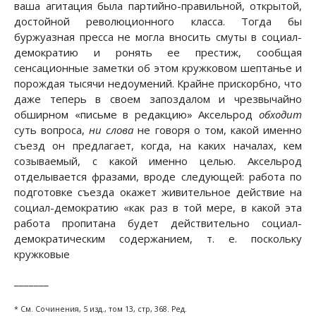
ваша агитация была партийно-правильной, открытой,
достойной революционного класса. Тогда бы
буржуазная пресса не могла вносить смуты в социал-
демократию и ронять ее престиж, сообщая
сенсационные заметки об этом кружковом шептанье и
порождая тысячи недоумений. Крайне прискорбно, что
даже теперь в своем запоздалом и чрезвычайно
обширном «письме в редакцию» Аксельрод
обходит
суть вопроса,
ни слова
не говоря о том, какой именно
съезд он предлагает, когда, на каких началах, кем
созываемый, с какой именно целью. Аксельрод
отделывается фразами, вроде следующей: работа по
подготовке съезда окажет живительное действие на
социал-демократию «как раз в той мере, в какой эта
работа пропитана будет действительно социал-
демократическим содержанием, т. е. поскольку
кружковые
_______
* См. Сочинения, 5 изд., том 13, стр, 368. Ред.