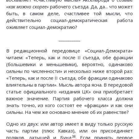
«как можно скорее»
рабочего съезда. Да, да... что может
быть, в самом деле, счастливее той мысли, что
действительно социал-демократическая работа
оживляет социал-демократию?
__________
В редакционной передовице «Социал-Демократа»
читаем: «Теперь, как и после II съезда, обе фракции
(большевики и меньшевики), вероятно, одинаково
сильны по численности» и несколько ниже второй раз:
«Теперь, как и после II съезда, обе фракции одинаково
влиятельны в партии». Мысль автора ясна. В передовой
статье официального «издания ЦК» она приобретает
важное значение. Партия рабочего класса должна
знать точно, из кого состоят ее «фракции» и как они
сильны. На чем же основано мнение об их равенстве?
Одно из двух: или автор имеет в виду только русскую
часть партии (плюс Кавказ), или он присоединяет
38
поляков, латышей и Бунд
. Если принять первое