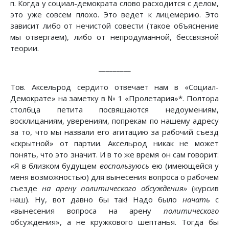
п. Когда у социал-демократа слово расходится с делом,
это уже совсем плохо. Это ведет к лицемерию. Это
зависит либо от нечистой совести (такое объяснение
мы отвергаем), либо от непродуманной, бессвязной
теории.
_________
Тов. Аксельрод сердито отвечает нам в «Социал-
Демократе» на заметку в № 1 «Пролетария»*. Полтора
столбца петита посвящаются недоумениям,
восклицаниям, уверениям, попрекам по нашему адресу
за то, что мы назвали его агитацию за рабочий съезд
«скрытной» от партии. Аксельрод никак не может
понять, что это значит. И в то же время он сам говорит:
«Я в близком будущем
воспользуюсь
ею (имеющейся у
меня возможностью) для вынесения вопроса о рабочем
съезде
на арену политического обсуждения»
(курсив
наш). Ну, вот давно бы так! Надо было
начать
с
«вынесения вопроса на арену
политического
обсуждения», а не кружкового шептанья. Тогда бы