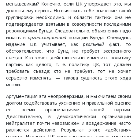
меньшевикам? Конечно, если ЦК утверждает это, мы
должны ему верить. Но выяснить себе значение такой
группировки необходимо. В области тактики она не
подтверждается взятыми в совокупности последними
резолюциями Бунда. Следовательно, объяснения надо
искать в
организационной
позиции Бунда. Очевидно,
издание ЦК учитывает, как
реальный
факт, то
обстоятельство, что Бунд не требует экстренного
съезда. Кто хочет действительно изменить политику
партии, как целого, т. е. политику ЦК, тот должен
требовать съезда; кто не требует, тот не хочет
серьезно изменять, — такова сущность этого хода
мысли.
Аргументация эта неопровержима, и мы считаем своим
долгом содействовать уяснению и правильной оценке
ее всеми организациями нашей партии.
Действительно, в демократической организации
нейтралитет почти невозможен и воздержание часто
равняется действию. Результат этого «действия»
налицо. Издание ЦК пропагандирует самые смутные