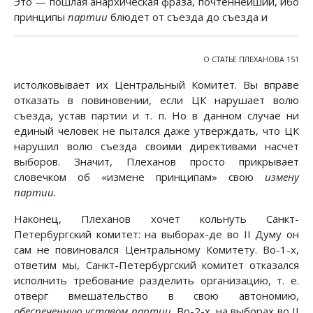
Это — пошлая анархическая фраза, почтеннейший, ибо
принципы
партии
блюдет от съезда до съезда и
О СТАТЬЕ ПЛЕХАНОВА 151
истолковывает их Центральный Комитет. Вы вправе
отказать в повиновении, если ЦК нарушает волю
съезда, устав партии и т. п. Но в данном случае ни
единый человек не пытался даже утверждать, что ЦК
нарушил волю съезда своими директивами насчет
выборов. Значит, Плеханов просто прикрывает
словечком об «измене принципам» свою
измену
партии.
Наконец, Плеханов хочет кольнуть Санкт-
Петербургский комитет: на выборах-де во II Думу он
сам не повиновался Центральному Комитету. Во-1-х,
ответим мы, Санкт-Петербургский комитет отказался
исполнить требование разделить организацию, т. е.
отверг вмешательство в свою автономию,
обеспеченную уставом партии.
Во-2-х, на выборах во II