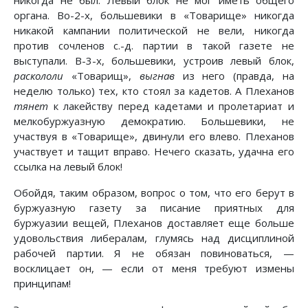
никогда не был. Левый блок не мог иметь общего
органа. Во-2-х, большевики в «Товарище» никогда
никакой кампании политической не вели, никогда
против сочленов с.-д. партии в такой газете не
выступали. В-3-х, большевики, устроив левый блок,
раскололи
«Товарищ»,
выгнав
из него (правда, на
неделю только) тех, кто стоял за кадетов. А Плеханов
тянет
к лакейству перед кадетами и пролетариат и
мелкобуржуазную демократию. Большевики, не
участвуя в «Товарище», двинули его влево. Плеханов
участвует и тащит вправо. Нечего сказать, удачна его
ссылка на левый блок!
Обойдя, таким образом, вопрос о том, что его берут в
буржуазную газету за писание приятных для
буржуазии вещей, Плеханов доставляет еще больше
удовольствия либералам, глумясь над дисциплиной
рабочей партии. Я не обязан повиноваться, —
восклицает он, — если от меня требуют измены
принципам!