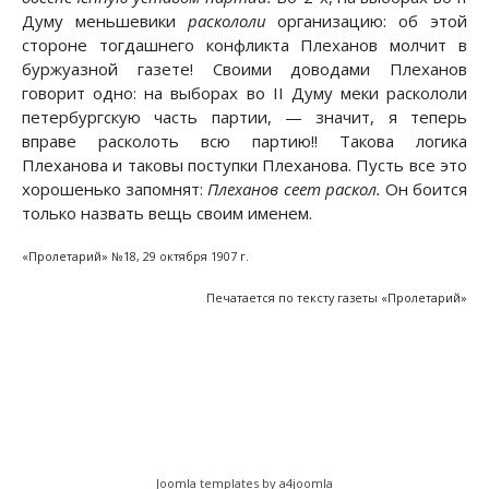
Думу меньшевики
раскололи
организацию: об этой
стороне тогдашнего конфликта Плеханов молчит в
буржуазной газете! Своими доводами Плеханов
говорит одно: на выборах во II Думу меки раскололи
петербургскую часть партии, — значит, я теперь
вправе расколоть всю партию!! Такова логика
Плеханова и таковы поступки Плеханова. Пусть все это
хорошенько запомнят:
Плеханов сеет раскол.
Он боится
только назвать вещь своим именем.
«Пролетарий» №18, 29 октября 1907 г.
Печатается по тексту газеты «Пролетарий»
Предыдущий: Приготовление «отвратительной
Следующий: Третья Дума
Назад
Вперед
Joomla templates by a4joomla