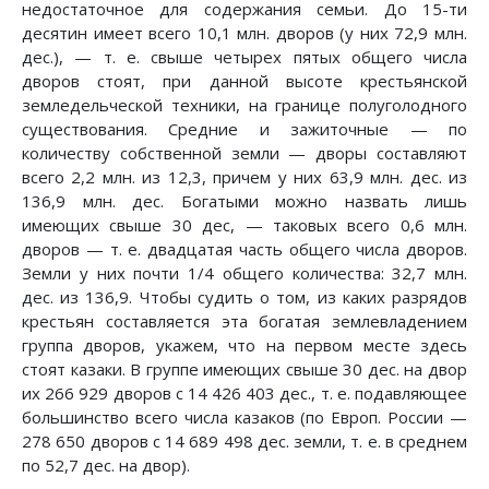
недостаточное для содержания семьи. До 15-ти
десятин имеет всего 10,1 млн. дворов (у них 72,9 млн.
дес.), — т. е. свыше четырех пятых общего числа
дворов стоят, при данной высоте крестьянской
земледельческой техники, на границе полуголодного
существования. Средние и зажиточные — по
количеству собственной земли — дворы составляют
всего 2,2 млн. из 12,3, причем у них 63,9 млн. дес. из
136,9 млн. дес. Богатыми можно назвать лишь
имеющих свыше 30 дес, — таковых всего 0,6 млн.
дворов — т. е. двадцатая часть общего числа дворов.
Земли у них почти 1/4 общего количества: 32,7 млн.
дес. из 136,9. Чтобы судить о том, из каких разрядов
крестьян составляется эта богатая землевладением
группа дворов, укажем, что на первом месте здесь
стоят казаки. В группе имеющих свыше 30 дес. на двор
их 266 929 дворов с 14 426 403 дес., т. е. подавляющее
большинство всего числа казаков (по Европ. России —
278 650 дворов с 14 689 498 дес. земли, т. е. в среднем
по 52,7 дес. на двор).