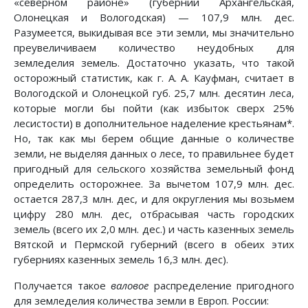
«северном районе» (губернии Архангельская,
Олонецкая и Вологодская) — 107,9 млн. дес.
Разумеется, выкидывая все эти земли, мы значительно
преувеличиваем количество неудобных для
земледелия земель. Достаточно указать, что такой
осторожный статистик, как г. А. А. Кауфман, считает в
Вологодской и Олонецкой губ. 25,7 млн. десятин леса,
которые могли бы пойти (как избыток сверх 25%
лесистости) в дополнительное наделение крестьянам*.
Но, так как мы берем общие данные о количестве
земли, не выделяя данных о лесе, то правильнее будет
пригодный для сельского хозяйства земельный фонд
определить осторожнее. За вычетом 107,9 млн. дес.
остается 287,3 млн. дес, и для округления мы возьмем
цифру 280 млн. дес, отбрасывая часть городских
земель (всего их 2,0 млн. дес.) и часть казенных земель
Вятской и Пермской губерний (всего в обеих этих
губерниях казенных земель 16,3 млн. дес).
Получается такое
валовое
распределение пригодного
для земледелия количества земли в Европ. России: