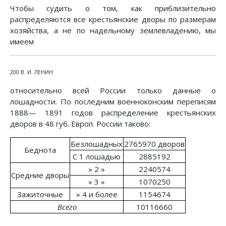
Чтобы судить о том, как приблизительно
распределяются все крестьянские дворы по размерам
хозяйства, а не по надельному землевладению, мы
имеем
200 В. И. ЛЕНИН
относительно всей России только данные о
лошадности. По последним военноконским переписям
1888— 1891 годов распределение крестьянских
дворов в 48 губ. Европ. России таково:
Безлошадных
2765970 дворов
Беднота
С 1 лошадью
2885192
» 2 »
2240574
Средние дворы
» 3 »
1070250
Зажиточные
» 4 и более
1154674
Всего
10116660