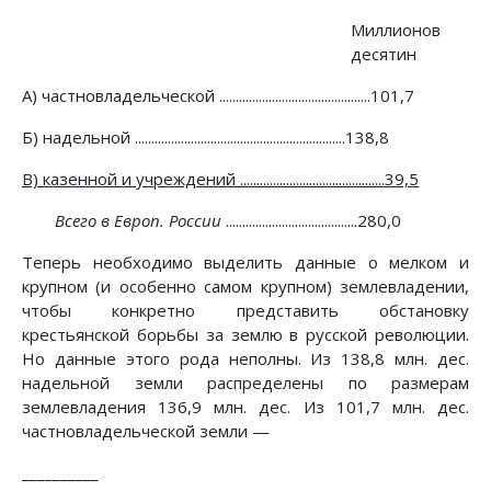
Миллионов
десятин
A) частновладельческой ..............................................101,7
Б) надельной ................................................................138,8
B) казенной и учреждений ............................................39,5
Всего в Европ. России
........................................280,0
Теперь необходимо выделить данные о мелком и
крупном (и особенно самом крупном) землевладении,
чтобы конкретно представить обстановку
крестьянской борьбы за землю в русской революции.
Но данные этого рода неполны. Из 138,8 млн. дес.
надельной земли распределены по размерам
землевладения 136,9 млн. дес. Из 101,7 млн. дес.
частновладельческой земли —
__________