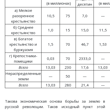
(в миллионах)
(в мил
десятин
а) Мелкое
разоренное
10,5
75
7,0
—
крестьянство
б) Среднее
1,0
15
15,0
11,5
крестьянство
в) Богатое
крестьянство и
1,5
70
46,7
1,53
буржуазия
г) Крепостники-
0,03
70
2333,0
—
помещики
Всего
13,03
230
17,6
13,03
Нераспределенные
—
50
—
—
земли
Всего
13,03
280
21,4
—
Такова экономическая основа борьбы за землю в
русской революции. Таков исходный пункт этой