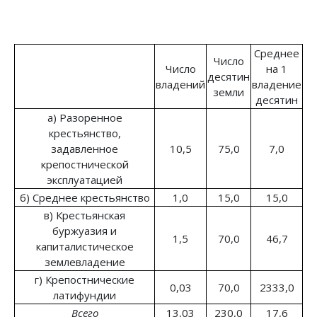
Среднее
Число
Число
на 1
десятин
владений
владение
земли
десятин
а) Разоренное
крестьянство,
задавленное
10,5
75,0
7,0
крепостнической
эксплуатацией
б) Среднее крестьянство
1,0
15,0
15,0
в) Крестьянская
буржуазия и
1,5
70,0
46,7
капиталистическое
землевладение
г) Крепостнические
0,03
70,0
2333,0
латифундии
Всего
13,03
230,0
17,6