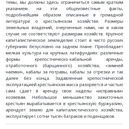
темы, мы должны здесь ограничиться самым кратким
указанием на эти общеизвестные факты,
подробнейшим образом описанные в громадной
литературе о крестьянском хозяйстве. Размеры
земельных владений, очерченные нами, ни в каком
случае не соответствуют размерам хозяйств. Крупное
капиталистическое земледелие стоит в чисто русских
губерниях безусловно на заднем плане. Преобладает
мелкая культура на крупных латифундиях: различные
формы крепостническо-кабальной аренды,
отработочного (барщинного) хозяйства, «зимней
наемки», кабалы за потравы, кабалы за отрезки и так
далее без конца. Задавленная крепостнической
эксплуатацией крестьянская масса разоряется и частью
сама сдает в аренду свои наделы «исправным»
хозяевам. Небольшое меньшинство зажиточных
крестьян вырабатывается в крестьянскую буржуазию,
арендует землю для капиталистического хозяйства,
эксплуатирует сотни тысяч батраков и поденщиков.