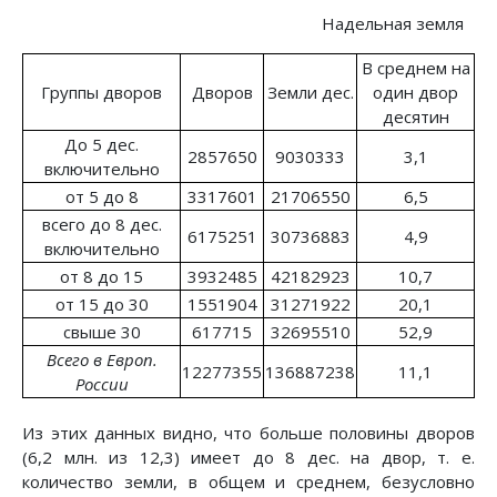
Надельная земля
В среднем на
Группы дворов
Дворов
Земли дес.
один двор
десятин
До 5 дес.
2857650
9030333
3,1
включительно
от 5 до 8
3317601
21706550
6,5
всего до 8 дес.
6175251
30736883
4,9
включительно
от 8 до 15
3932485
42182923
10,7
от 15 до 30
1551904
31271922
20,1
свыше 30
617715
32695510
52,9
Всего в Европ.
12277355
136887238
11,1
России
Из этих данных видно, что больше половины дворов
(6,2 млн. из 12,3) имеет до 8 дес. на двор, т. е.
количество земли, в общем и среднем, безусловно