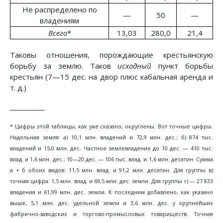
Не распределено по
—
50
—
владениям
Всего
*
13,03
280,0
21,4
Таковы отношения, порождающие крестьянскую
борьбу за землю. Таков
исходный
пункт борьбы
крестьян (7—15 дес. на двор плюс кабальная аренда и
т. д.)
__________
* Цифры этой таблицы, как уже сказано, округлены. Вот точные цифры.
Надельная земля: а) 10,1 млн. владений и 72,9 млн. дес.; б) 874 тыс.
владений и 15,0 млн. дес. Частное землевладение до 10 дес. — 410 тыс.
влад. и 1,6 млн. дес.; 10—20 дес. — 106 тыс. влад. и 1,6 млн. десятин. Сумма
а + б обоих видов: 11,5 млн. влад. и 91,2 млн. десятин. Для группы в)
точная цифра: 1,5 млн. влад. и 69,5 млн. дес. земли. Для группы г) — 27 833
владения и 61,99 млн. дес. земли. К последним добавлено, как указано
выше, 5,1 млн. дес. удельной земли и 3,6 млн. дес. у крупнейших
фабрично-заводских и торгово-промысловых товариществ. Точная