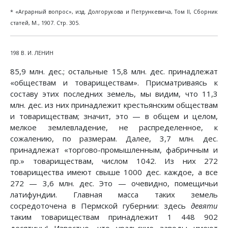
* «Аграрный вопрос», изд. Долгорукова и Петрункевича, Том II, Сборник
статей, М., 1907. Стр. 305.
198 В. И. ЛЕНИН
85,9 млн. дес.; остальные 15,8 млн. дес. принадлежат
«обществам и товариществам». Присматриваясь к
составу этих последних земель, мы видим, что 11,3
млн. дес. из них принадлежит крестьянским обществам
и товариществам; значит, это — в общем и целом,
мелкое землевладение, не распределенное, к
сожалению, по размерам. Далее, 3,7 млн. дес.
принадлежат «торгово-промышленным, фабричным и
пр.» товариществам, числом 1042. Из них 272
товарищества имеют свыше 1000 дес. каждое, а все
272 — 3,6 млн. дес. Это — очевидно, помещичьи
латифундии. Главная масса таких земель
сосредоточена в Пермской губернии: здесь
девяти
таким товариществам принадлежит 1 448 902
десятины! Известно, что уральские заводы имеют