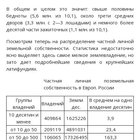
В общем и целом это значит: свыше половины
бедноты (5,6 млн. из 10,1), около трети средних
дворов (3,3 млн. с 2—3 лошадьми) и немного более
десятой части зажиточных (1,1 млн. из 10,1).
Посмотрим теперь на распределение частной личной
земельной собственности. Статистика недостаточно
ясно выделяет здесь самое мелкое землевладение, но
зато дает подробнейшие сведения о крупнейших
латифундиях.
Частная личная поземельная
собственность в Европ. России
Группы
Земли
В среднем на одно
Владений
владений
дес.
владение десятин
10 десятин и
409864
1625226
3,9
менее
от 10 до 50
209119
4891031
23,4
от 50 до 500
106065
17326495
163,3