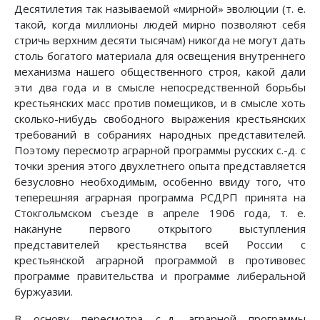
Десятилетия так называемой «мирной» эволюции (т. е.
такой, когда миллионы людей мирно позволяют себя
стричь верхним десяти тысячам) никогда не могут дать
столь богатого материала для освещения внутреннего
механизма нашего общественного строя, какой дали
эти два года и в смысле непосредственной борьбы
крестьянских масс против помещиков, и в смысле хоть
сколько-нибудь свободного выражения крестьянских
требований в собраниях народных представителей.
Поэтому пересмотр аграрной программы русских с.-д. с
точки зрения этого двухлетнего опыта представляется
безусловно необходимым, особенно ввиду того, что
теперешняя аграрная программа РСДРП принята на
Стокгольмском съезде в апреле 1906 года, т. е.
накануне первого открытого выступления
представителей крестьянства всей России с
крестьянской аграрной программой в противовес
программе правительства и программе либеральной
буржуазии.
В основу пересмотра с.-д. аграрной программы