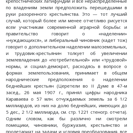
крепостнических латифундий и все нераспределенные
по владениям земли предположить перешедшими в
руки разоренного крестьянства. Это — тот лучший
случай, который более или менее отчетливо рисуется
всем
участникам современной аграрной борьбы: и
правительство говорит о «наделении»
«нуждающихся», и либеральный чиновник (кадет тож)
говорит о дополнительном наделении малоземельных,
и трудовик-крестьянин толкует об увеличении
землевладения до «потребительной» или «трудовой»
нормы, и социал-демократ, расходясь в вопросе о
формах землепользования, принимает в общем
народнические предположения о наделении
беднейших крестьян (Церетели во II Думе в 47-м
засед., 26 мая 1907 г., принял цифры народника
Караваева о 57 млн. отчуждаемых земель за 6 1/2
миллиардов, из них на долю беднейших, имеющих до
5 дес., 2 1/2 миллиарда, см. стр. 1221 стеногр. отчета).
Одним словом, как бы различно ни смотрели
помещики, чиновники, буржуазия, крестьянство и
пролетариат на задачи и условия преобразования, все