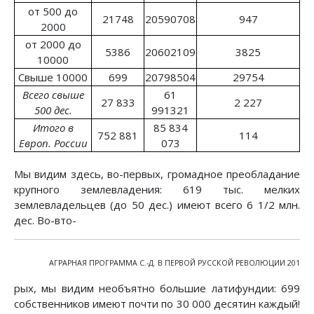
от 500 до
21748
20590708
947
2000
от 2000 до
5386
20602109
3825
10000
Свыше 10000
699
20798504
29754
Всего свыше
61
27 833
2 227
500 дес.
991321
Итого в
85 834
752 881
114
Европ. России
073
Мы видим здесь, во-первых, громадное преобладание
крупного землевладения: 619 тыс. мелких
землевладельцев (до 50 дес.) имеют всего 6 1/2 млн.
дес. Во-вто-
АГРАРНАЯ ПРОГРАММА С.-Д. В ПЕРВОЙ РУССКОЙ РЕВОЛЮЦИИ 201
рых, мы видим необъятно большие латифундии: 699
собственников имеют почти по 30 000 десятин каждый!