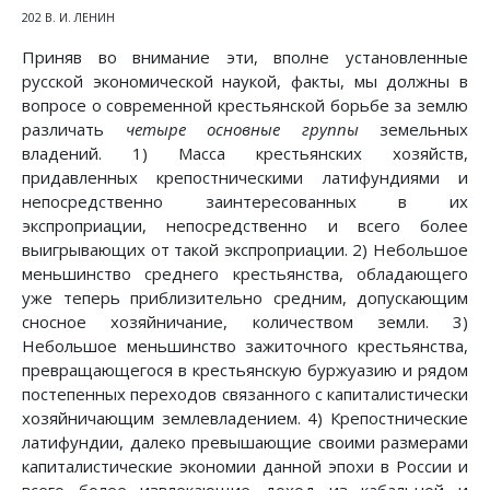
202 В. И. ЛЕНИН
Приняв во внимание эти, вполне установленные
русской экономической наукой, факты, мы должны в
вопросе о современной крестьянской борьбе за землю
различать
четыре основные группы
земельных
владений. 1) Масса крестьянских хозяйств,
придавленных крепостническими латифундиями и
непосредственно заинтересованных в их
экспроприации, непосредственно и всего более
выигрывающих от такой экспроприации. 2) Небольшое
меньшинство среднего крестьянства, обладающего
уже теперь приблизительно средним, допускающим
сносное хозяйничание, количеством земли. 3)
Небольшое меньшинство зажиточного крестьянства,
превращающегося в крестьянскую буржуазию и рядом
постепенных переходов связанного с капиталистически
хозяйничающим землевладением. 4) Крепостнические
латифундии, далеко превышающие своими размерами
капиталистические экономии данной эпохи в России и
всего более извлекающие доход из кабальной и