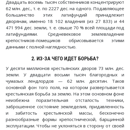
Двадцать восемь тысяч собственников концентрируют
62 млн. дес., т. е. по 2227 дес. на одного. Подавляющее
большинство этих латифундий принадлежит
дворянам, именно 18 102 владения (из 27 833) и 44
471 994 дес. земли, т. е. свыше 70 % всей площади под
латифундиями. Средневековое землевладение
крепостников-помещиков обрисовывается этими
данными с полной наглядностью.
2. ИЗ-ЗА ЧЕГО ИДЕТ БОРЬБА?
У десяти миллионов крестьянских дворов 73 млн. дес.
земли. У двадцати восьми тысяч благородных и
чумазых лендлордов — 62 млн. десятин. Таков
основной фон того поля, на котором развертывается
крестьянская борьба за землю. На этом основном фоне
неизбежна поразительная отсталость техники,
заброшенное состояние земледелия, придавленность
и забитость крестьянской массы, бесконечно
разнообразные формы крепостнической, барщинной
эксплуатации. Чтобы не уклоняться в сторону от своей