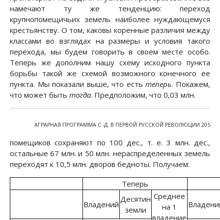
намечают ту же тенденцию: переход
крупнопомещичьих земель наиболее нуждающемуся
крестьянству. О том, каковы коренные различия между
классами во взглядах на размеры и условия такого
перехода, мы будем говорить в своем месте особо.
Теперь же дополним нашу схему исходного пункта
борьбы такой же схемой возможного конечного ее
пункта. Мы показали выше, что есть
теперь
. Покажем,
что может быть
тогда
. Предположим, что 0,03 млн.
АГРАРНАЯ ПРОГРАММА С.-Д. В ПЕРВОЙ РУССКОЙ РЕВОЛЮЦИИ 205
помещиков сохраняют по 100 дес., т. е. 3 млн. дес.,
остальные 67 млн. и 50 млн. нераспределенных земель
переходят к 10,5 млн. дворов бедноты. Получаем:
Теперь
Среднее
Десятин
Владений
Владени
на 1
земли
владение