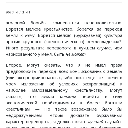
206 В. И. ЛЕНИН
аграрной борьбы сомневаться непозволительно.
Борется мелкое крестьянство, борется за переход
земли к
нему
. Борется мелкая (буржуазная) культура
против крупного (крепостнического) землевладения*.
Иного результата переворота в лучшем случае, чем
нарисованного у меня, быть
не может
.
Второе. Могут сказать, что я не имел права
предположить переход всех конфискованных земель
(или экспроприированных, ибо пока еще нет речи в
моем изложении об условиях экспроприации) к
наиболее малоземельному крестьянству. Могут
сказать, что земли
должны
перейти в силу
экономической необходимости к более богатым
крестьянам. — Но такое возражение было бы
недоразумением. Чтобы доказать буржуазный
характер переворота, я должен взять
лучший
случай с
точки зрения народничества, я должен
допустить