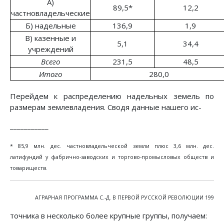
A)
89,5*
12,2
частновладельческие
Б) надельные
136,9
1,9
B) казенные и
5,1
34,4
учреждений
Всего
231,5
48,5
Итого
280,0
Перейдем к распределению надельных земель по
размерам землевладения. Сводя данные нашего ис-
___________
* 85,9 млн. дес. частновладельческой земли плюс 3,6 млн. дес.
латифундий у фабрично-заводских и торгово-промысловых обществ и
товариществ.
АГРАРНАЯ ПРОГРАММА С.-Д. В ПЕРВОЙ РУССКОЙ РЕВОЛЮЦИИ 199
точника в несколько более крупные группы, получаем: