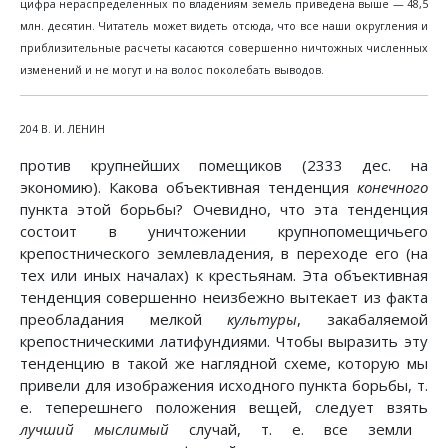
цифра нераспределенных по владениям земель приведена выше — 48,5
млн. десятин. Читатель может видеть отсюда, что все наши округления и
приблизительные расчеты касаются совершенно ничтожных численных
изменений и не могут и на волос поколебать выводов.
204 В. И. ЛЕНИН
против крупнейших помещиков (2333 дес. на
экономию). Какова объективная тенденция
конечного
пункта этой борьбы? Очевидно, что эта тенденция
состоит в уничтожении крупнопомещичьего
крепостнического землевладения, в переходе его (на
тех или иных началах) к крестьянам. Эта объективная
тенденция совершенно неизбежно вытекает из факта
преобладания мелкой
культуры
, закабаляемой
крепостническими латифундиями. Чтобы выразить эту
тенденцию в такой же наглядной схеме, которую мы
привели для изображения исходного пункта борьбы, т.
е. теперешнего положения вещей, следует взять
лучший мыслимый
случай, т. е. все земли