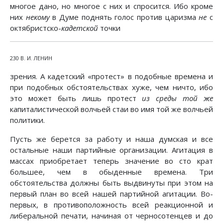
многое дано, но многое с них и спросится. Ибо кроме
них
некому
в Думе поднять голос против царизма
не
с
октябристско-
кадетской
точки
230 В. И. ЛЕНИН
зрения. А кадетский «протест» в подобные времена и
при подобных обстоятельствах хуже, чем ничто, ибо
это может быть лишь протест
из среды той же
капиталистической волчьей стаи во имя той же волчьей
политики.
Пусть же берется за работу и наша думская и все
остальные наши партийные организации. Агитация в
массах приобретает теперь значение во сто крат
большее, чем в обыденные времена. Три
обстоятельства должны быть выдвинуты при этом на
первый план во всей нашей партийной агитации. Во-
первых, в противоположность всей реакционной и
либеральной печати, начиная от черносотенцев и до