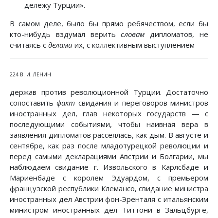
дележу Турции».
В самом деле, было бы прямо ребячеством, если бы
кто-нибудь вздумал верить
словам
дипломатов, не
считаясь с
делами
их, с коллективным выступлением
224 В. И. ЛЕНИН
держав против революционной Турции. Достаточно
сопоставить
факт
свидания и переговоров министров
иностранных дел, глав некоторых государств — с
последующими событиями, чтобы наивная вера в
заявления дипломатов рассеялась, как дым. В августе и
сентябре, как раз после младотурецкой революции и
перед самыми декларациями Австрии и Болгарии, мы
наблюдаем свидание г. Извольского в Карлсбаде и
Мариенбаде с королем Эдуардом, с премьером
французской республики Клемансо, свидание министра
иностранных дел Австрии фон-Эренталя с итальянским
министром иностранных дел Титтони в Зальцбурге,