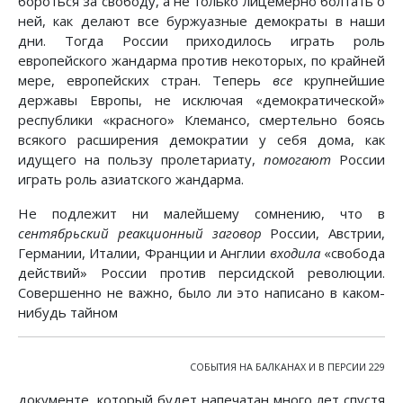
бороться за свободу, а не только лицемерно болтать о
ней, как делают все буржуазные демократы в наши
дни. Тогда России приходилось играть роль
европейского жандарма против некоторых, по крайней
мере, европейских стран. Теперь
все
крупнейшие
державы Европы, не исключая «демократической»
республики «красного» Клемансо, смертельно боясь
всякого расширения демократии у себя дома, как
идущего на пользу пролетариату,
помогают
России
играть роль азиатского жандарма.
Не подлежит ни малейшему сомнению, что в
сентябрьский реакционный заговор
России, Австрии,
Германии, Италии, Франции и Англии
входила
«свобода
действий» России против персидской революции.
Совершенно не важно, было ли это написано в каком-
нибудь тайном
СОБЫТИЯ НА БАЛКАНАХ И В ПЕРСИИ 229
документе, который будет напечатан много лет спустя