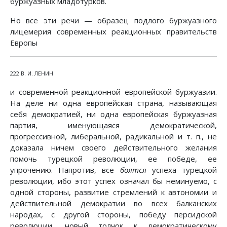
буржуазных младотурков.
Но все эти речи — образец подлого буржуазного
лицемерия современных реакционных правительств
Европы
222 В. И. ЛЕНИН
и современной реакционной европейской буржуазии.
На деле ни одна европейская страна, называющая
себя демократией, ни одна европейская буржуазная
партия, именующаяся демократической,
прогрессивной, либеральной, радикальной и т. п., не
доказала ничем своего действительного желания
помочь турецкой революции, ее победе, ее
упрочению. Напротив, все
боятся
успеха турецкой
революции, ибо этот успех означал бы неминуемо, с
одной стороны, развитие стремлений к автономии и
действительной демократии во всех балканских
народах, с другой стороны, победу персидской
революции, новый толчок к демократическому