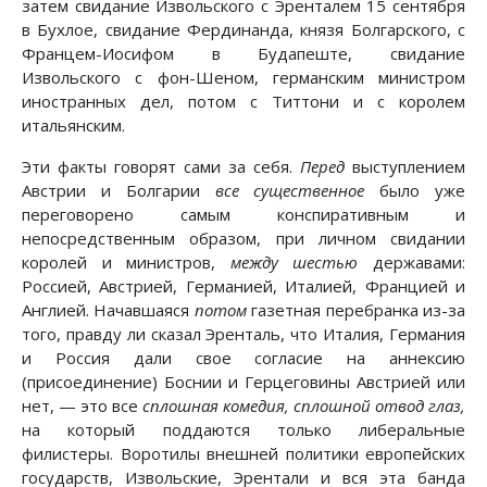
затем свидание Извольского с Эренталем 15 сентября
в Бухлое, свидание Фердинанда, князя Болгарского, с
Францем-Иосифом в Будапеште, свидание
Извольского с фон-Шеном, германским министром
иностранных дел, потом с Титтони и с королем
итальянским.
Эти факты говорят сами за себя.
Перед
выступлением
Австрии и Болгарии
все существенное
было уже
переговорено самым конспиративным и
непосредственным образом, при личном свидании
королей и министров,
между шестью
державами:
Россией, Австрией, Германией, Италией, Францией и
Англией. Начавшаяся
потом
газетная перебранка из-за
того, правду ли сказал Эренталь, что Италия, Германия
и Россия дали свое согласие на аннексию
(присоединение) Боснии и Герцеговины Австрией или
нет, — это все
сплошная комедия, сплошной отвод глаз,
на который поддаются только либеральные
филистеры. Воротилы внешней политики европейских
государств, Извольские, Эрентали и вся эта банда