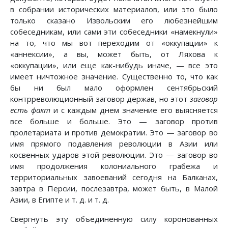
в собрании исторических материалов, или это было
только сказано Извольским его любезнейшим
собеседникам, или сами эти собеседники «намекнули»
на то, что мы вот переходим от «оккупации» к
«аннексии», а вы, может быть, от Ляхова к
«оккупации», или еще как-нибудь иначе, — все это
имеет ничтожное значение. Существенно то, что как
бы ни был мало оформлен сентябрьский
контрреволюционный заговор держав, но этот
заговор
есть факт
и с каждым днем значение его выясняется
все больше и больше. Это — заговор против
пролетариата и против демократии. Это — заговор во
имя прямого подавления революции в Азии или
косвенных ударов этой революции. Это — заговор во
имя продолжения колониального грабежа и
территориальных завоеваний сегодня на Балканах,
завтра в Персии, послезавтра, может быть, в Малой
Азии, в Египте и т. д. и т. д.
Свергнуть эту объединенную силу коронованных