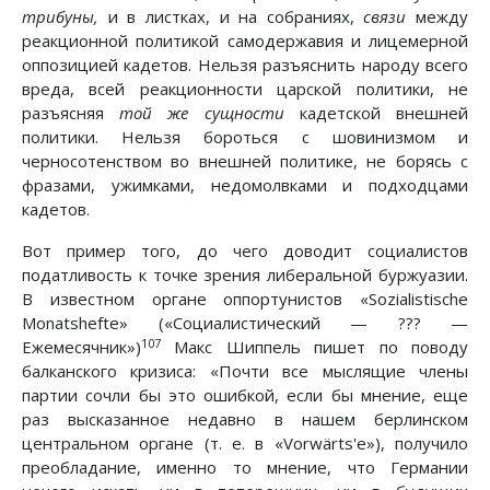
трибуны,
и в листках, и на собраниях,
связи
между
реакционной политикой самодержавия и лицемерной
оппозицией кадетов. Нельзя разъяснить народу всего
вреда, всей реакционности царской политики, не
разъясняя
той же сущности
кадетской внешней
политики. Нельзя бороться с шовинизмом и
черносотенством во внешней политике, не борясь с
фразами, ужимками, недомолвками и подходцами
кадетов.
Вот пример того, до чего доводит социалистов
податливость к точке зрения либеральной буржуазии.
В известном органе оппортунистов «Sozialistische
Monatshefte» («Социалистический — ??? —
107
Ежемесячник»)
Макс Шиппель пишет по поводу
балканского кризиса: «Почти все мыслящие члены
партии сочли бы это ошибкой, если бы мнение, еще
раз высказанное недавно в нашем берлинском
центральном органе (т. е. в «Vorwärts'e»), получило
преобладание, именно то мнение, что Германии