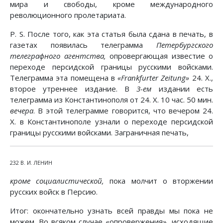
мира и свободы, кроме международного
революционного пролетариата.
P. S. После того, как эта статья была сдана в печать, в
газетах появилась телеграмма
Петербургского
телеграфного агентства,
опровергающая известие о
переходе персидской границы русскими войсками.
Телеграмма эта помещена в
«Frankfurter Zeitung»
24. X.,
второе утреннее издание. В
3-ем
издании есть
телеграмма из Константинополя от 24. X. 10 час. 50 мин.
вечера
. В этой телеграмме говорится, что вечером 24.
X. в Константинополе узнали о переходе персидской
границы русскими войсками. Заграничная печать,
232 В. И. ЛЕНИН
кроме социалистической,
пока молчит о вторжении
русских войск в Персию.
Итог: окончательно узнать всей правды мы пока не
можем. Во всяком случае «опровержения», исходящие