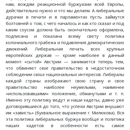
нам, вождям реакционной буржуазии всей Европы,
действительно нужно и что мы делаем. А либеральные
дурачки в печати и в парламентах пусть займутся
болтовней о том, с чего началось и как кто сказал и под
каким соусом должна быть окончательно оформлена,
подписана и показана всему свету политика
колониального грабежа и подавления демократических
движений. Либеральная печать всех крупных
европейских держав — кроме наиболее в данный
момент «сытой» Австрии — занимается теперь тем,
что обвиняет
свое
правительство в недостаточном
соблюдении
своих
национальных интересов. Либералы
каждой страны изображают свою страну и свое
правительство наиболее неумелыми, наименее
«использовавшими» положение, обманутыми и т. п.
Именно эту политику ведут и наши кадеты, давно уже
договорившиеся до того, что успехи Австрии внушают
им «зависть» (буквальное выражение г. Милюкова). Вся
эта политика либеральных буржуа вообще и политика
наших кадетов в особенности есть самое