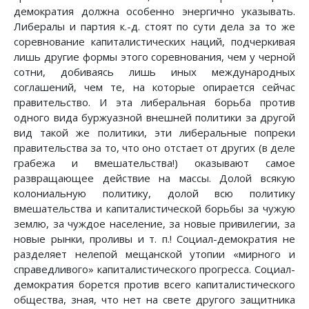
демократия должна особенно энергично указывать.
Либералы и партия к.-д. стоят по сути дела за то же
соревнование капиталистических наций, подчеркивая
лишь другие формы этого соревнования, чем у черной
сотни, добиваясь лишь иных международных
соглашений, чем те, на которые опирается сейчас
правительство. И эта либеральная борьба против
одного вида буржуазной внешней политики за другой
вид такой же политики, эти либеральные попреки
правительства за то, что оно отстает от других (в деле
грабежа и вмешательства!) оказывают самое
развращающее действие на массы. Долой всякую
колониальную политику, долой всю политику
вмешательства и капиталистической борьбы за чужую
землю, за чуждое население, за новые привилегии, за
новые рынки, проливы и т. п.! Социал-демократия не
разделяет нелепой мещанской утопии «мирного и
справедливого» капиталистического прогресса. Социал-
демократия борется против всего капиталистического
общества, зная, что нет на свете другого защитника