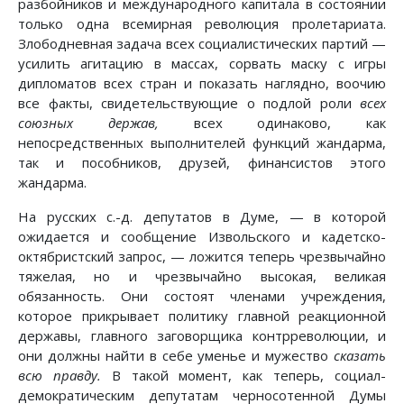
разбойников и международного капитала в состоянии
только одна всемирная революция пролетариата.
Злободневная задача всех социалистических партий —
усилить агитацию в массах, сорвать маску с игры
дипломатов всех стран и показать наглядно, воочию
все факты, свидетельствующие о подлой роли
всех
союзных держав,
всех одинаково, как
непосредственных выполнителей функций жандарма,
так и пособников, друзей, финансистов этого
жандарма.
На русских с.-д. депутатов в Думе, — в которой
ожидается и сообщение Извольского и кадетско-
октябристский запрос, — ложится теперь чрезвычайно
тяжелая, но и чрезвычайно высокая, великая
обязанность. Они состоят членами учреждения,
которое прикрывает политику главной реакционной
державы, главного заговорщика контрреволюции, и
они должны найти в себе уменье и мужество
сказать
всю правду.
В такой момент, как теперь, социал-
демократическим депутатам черносотенной Думы