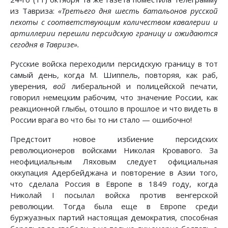
из Тавриза:
«Третьего дня шесть батальонов русской
пехоты с соответствующим количеством кавалерии и
артиллерии перешли персидскую границу и ожидаются
сегодня в Тавризе».
Русские войска переходили персидскую границу в тот
самый день, когда М. Шиппель, повторяя, как раб,
уверения,
вой
либеральной и полицейской печати,
говорил немецким рабочим, что значение России, как
реакционной глыбы, отошло в прошлое и что видеть в
России врага во что бы то ни стало — ошибочно!
Предстоит новое избиение персидских
революционеров войсками Николая Кровавого. За
неофициальным Ляховым следует официальная
оккупация Адербейджана и повторение в Азии того,
что сделала Россия в Европе в 1849 году, когда
Николай I посылал войска против венгерской
революции. Тогда была еще в Европе среди
буржуазных партий настоящая демократия, способная