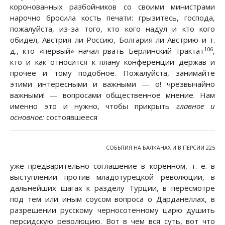
коронованных разбойников со своими министрами
нарочно бросила кость печати: грызитесь, господа,
пожалуйста, из-за того, кто кого надул и кто кого
обидел, Австрия ли Россию, Болгария ли Австрию и т.
106
д., кто «первый» начал рвать Берлинский трактат
,
кто и как относится к плану конференции держав и
прочее и тому подобное. Пожалуйста, занимайте
этими интересными и важными — о! чрезвычайно
важными! — вопросами общественное мнение. Нам
именно это и нужно, чтобы прикрыть
главное и
основное:
состоявшееся
СОБЫТИЯ НА БАЛКАНАХ И В ПЕРСИИ 225
уже предварительно соглашение в коренном, т. е. в
выступлении против младотурецкой революции, в
дальнейших шагах к разделу Турции, в пересмотре
под тем или иным соусом вопроса о Дарданеллах, в
разрешении русскому черносотенному царю душить
персидскую революцию. Вот в чем вся суть, вот что