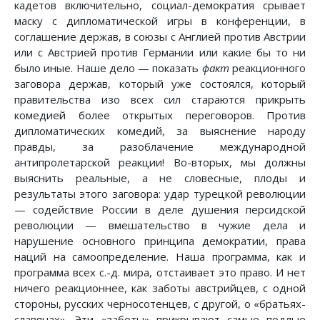
кадетов включительно, социал-демократия срывает
маску с дипломатической игры в конференции, в
соглашение держав, в союзы с Англией против Австрии
или с Австрией против Германии или какие бы то ни
было иные. Наше дело — показать
факт
реакционного
заговора держав, который уже состоялся, который
правительства изо всех сил стараются прикрыть
комедией более открытых переговоров. Против
дипломатических комедий, за выяснение народу
правды, за разоблачение международной
антипролетарской реакции! Во-вторых, мы должны
выяснить реальные, а не словесные, плоды и
результаты этого заговора: удар турецкой революции
— содействие России в деле душения персидской
революции — вмешательство в чужие дела и
нарушение основного принципа демократии, права
наций на самоопределение. Наша программа, как и
программа всех с.-д. мира, отстаивает это право. И нет
ничего реакционнее, как заботы австрийцев, с одной
стороны, русских черносотенцев, с другой, о «братьях-
славянах». Эти «заботы» прикрывают самые подлые