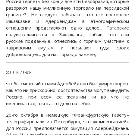
Россия терпеть без конца все эти безобразия, которые
разоряют нашу миллионную торговлю на персидской
границе?.. Не следует забывать, что все восточное
Закавказье и Адербейджан в этнографическом
отношении представляют одно целое... Татарские
полуинтеллигенты в Закавказье, забыв, что они
русские подданные, отнеслись с горячим участием к
тавризским смутам и посылают туда своих
добровольцев... для нас гораздо важнее,
228 В. И. ЛЕНИН
чтобы смежный с нами Адербейджан был умиротворен.
Как это ни прискорбно, обстоятельства могут вынудить
Россию, при всем ее желании ни во что не
вмешиваться, взять это дело на себя».
20-го октября в немецкую «Франкфуртскую Газету»
телеграфировали из Петербурга, что «компенсацией»
для России предполагается оккупация Адербейджана.
24-го (11) октября та же газета поместила телеграмму