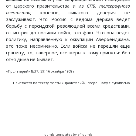
от царского правительства и из
СПБ. телеграфного
агентства,
конечно, никакого доверия не
заслуживают. Что Россия с ведома держав ведет
борьбу с персидской революцией всеми средствами,
от интриг до посылки войск, это факт. Что она ведет
политику, направленную к оккупации Азербейджана,
это тоже несомненно. Если войска не перешли еще
границу, то, наверное, все меры к тому приняты: без
огня дыма не бывает.
«Пролетарий» №37, (29) 16 октября 1908 г.
Печатается по тексту газеты «Пролетарий», сверенному с рукописью
Предыдущий: Заседание Международного соц
Следующий: Студенческое движ
Назад
Вперед
Joomla templates by a4joomla