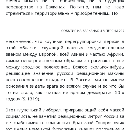
нечего искать ни в теперешних, ни в будущих
переворотах на Балканах. Понятно, нам не надо
стремиться к территориальным приобретениям... Но
СОБЫТИЯ НА БАЛКАНАХ И В ПЕРСИИ 227
несомненно, что крупные перегруппировки держав в
этой области, служащей важным соединительным
звеном между Европой, всей Азией и частью Африки,
самым непосредственным образом затрагивают наше
международное положение... Всякое сколько-нибудь
решающее значение русской реакционной махины
пока совершенно отпадает... В России... мы не имеем
основания видеть врага во всяком случае и во что бы
то ни стало, как считала ее врагом демократия 50-х
годов» (S. 1319).
Этот глупенький либерал, прикрывающий себя маской
социалиста, не заметил реакционных интриг России за
ее «заботами» о «славянских братьях»! Говоря: «мы»
(от имени немецкой буржуазии), «наше» положение и