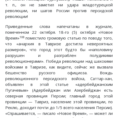
т. п., он не заметил ни удара младотурецкой
революции, ни шагов России против персидской
революции!
Приведенные слова напечатаны в журнале,
помеченном 22 октября. 18-го (5) октября «Новое
108
Время»
поместило громовую статью по поводу того,
что «анархия в Тавризе достигла невероятных
размеров», что город этот будто бы «наполовину
разрушен и разграблен полудикими
революционерами». Победа революции над шахскими
войсками в Тавризе, как видите, сейчас же вызвала
бешенство русского официоза. Вождь
революционного персидского войска, Саттар-хан,
объявлен в этой статье «адербейджанским
Пугачевым» (Адербейджан или Азербейджан есть
северная провинция Персии; главный город этой
провинции — Тавриз, население этой провинции, по
Реклю, доходит почти до 1/5 всего населения Персии).
«Спрашивается, — писало «Новое Время», — может ли