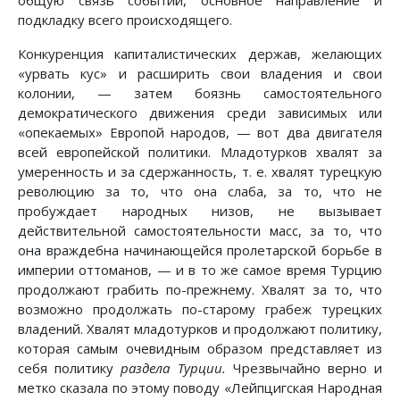
общую связь событий, основное направление и
подкладку всего происходящего.
Конкуренция капиталистических держав, желающих
«урвать кус» и расширить свои владения и свои
колонии, — затем боязнь самостоятельного
демократического движения среди зависимых или
«опекаемых» Европой народов, — вот два двигателя
всей европейской политики. Младотурков хвалят за
умеренность и за сдержанность, т. е. хвалят турецкую
революцию за то, что она слаба, за то, что не
пробуждает народных низов, не вызывает
действительной самостоятельности масс, за то, что
она враждебна начинающейся пролетарской борьбе в
империи оттоманов, — и в то же самое время Турцию
продолжают грабить по-прежнему. Хвалят за то, что
возможно продолжать по-старому грабеж турецких
владений. Хвалят младотурков и продолжают политику,
которая самым очевидным образом представляет из
себя политику
раздела Турции.
Чрезвычайно верно и
метко сказала по этому поводу «Лейпцигская Народная