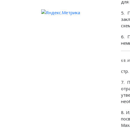
для 
5. 
зак
схе
6. 
немы
6 В. 
стр.
7. 
отр
утв
нео
8. 
пос
Мах