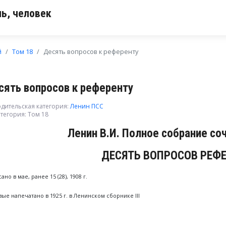
ь, человек
й
Том 18
Десять вопросов к референту
сять вопросов к референту
дительская категория:
Ленин ПСС
тегория:
Том 18
Ленин В.И. Полное собрание со
ДЕСЯТЬ ВОПРОСОВ РЕФ
ано в мае, ранее 15 (28), 1908 г.
ые напечатано в 1925 г. в Ленинском сборнике III