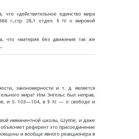
а, что «действительное единство мира
86 г.,стр. 28,1 отдел. § IV о мировой
а, что «материя без движения так же
,
ости, закономерности и т. д. является
тельного мира? Или Энгельс был неправ,
зме, и S. 103—104, в § XI — о свободе и
лавой имманентной школы, Шуппе, и даже
 объясняет референт это присоединение
повщины
и вообще явного реакционера в