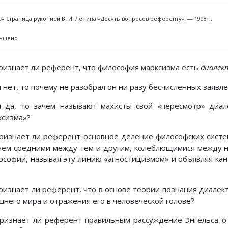
я страница рукописи В. И. Ленина «Десять вопросов референту». — 1908 г.
ьшено
Признает ли референт, что философия марксизма есть
диалек
 нет, то почему не разобрал он ни разу бесчисленных заявл
и да, то зачем называют махисты свой «пересмотр» диал
ксизма»?
Признает ли референт основное деление философских систе
чем средними между тем и другим, колеблющимися между н
ософии, называя эту линию «агностицизмом» и объявляя ка
Признает ли референт, что в основе теории познания диале
шнего мира и отражения его в человеческой голове?
Признает ли референт правильным рассуждение Энгельса 