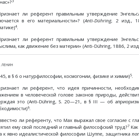
3
нас»?
Признает ли референт правильным утверждение Энгельс
лючается в его материальности»? (
Anti-Dühring,
2 изд., 18
4
матике)
.
Признает ли референт правильным утверждение Энгельс
слима, как движение без материи» (Anti-Dühring, 1886, 2 изд.
И. ЛЕНИН
5
 45, в § 6 о натурфилософии, космогонии, физике и химии)
.
Признает ли референт, что идея причинности, необходим
ажением в человеческой голове законов природы, действи
ерждая это (Anti-Dühring, S. 20—21, в § III — об априори
6
бходимости)
.
Известно ли референту, что Мах выражал свое согласие с г
7
вятил ему свой последний и главный философский труд?
Как
а к явно идеалистической философии Шуппе, защитника
по