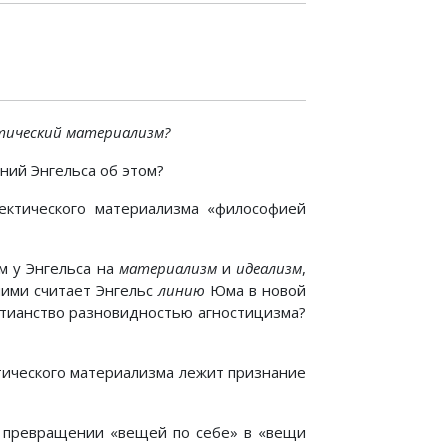
тический материализм?
ений Энгельса об этом?
ектического материализма «философией
м у Энгельса на
материализм
и
идеализм
,
ими считает Энгельс
линию
Юма в новой
нтианство разновидностью агностицизма?
ктического материализма лежит признание
о превращении «вещей по себе» в «вещи