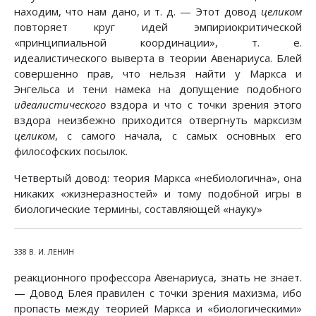
находим, что нам дано, и т. д. — Этот довод
целиком
повторяет круг идей эмпириокритической
«принципиальной координации», т. е.
идеалистического выверта в теории Авенариуса. Блей
совершенно прав, что нельзя найти у Маркса и
Энгельса и тени намека на допущение подобного
идеалистического
вздора и что с точки зрения этого
вздора неизбежно приходится отвергнуть марксизм
целиком
, с самого начала, с самых основных его
философских посылок.
Четвертый довод: теория Маркса «небиологична», она
никаких «жизнеразностей» и тому подобной игры в
биологические термины, составляющей «науку»
338 В. И. ЛЕНИН
реакционного профессора Авенариуса, знать не знает.
— Довод Блея правилен с точки зрения махизма, ибо
пропасть между теорией Маркса и «биологическими»