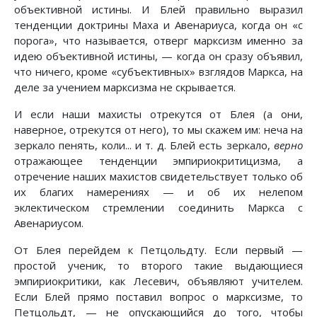
объективной истины. И Блей правильно выразил
тенденции доктрины Маха и Авенариуса, когда он «с
порога», что называется, отверг марксизм именно за
идею объективной истины, — когда он сразу объявил,
что ничего, кроме «субъективных» взглядов Маркса, на
деле за учением марксизма не скрывается.
И если наши махисты отрекутся от Блея (а они,
наверное, отрекутся от него), то мы скажем им: неча на
зеркало пенять, коли... и т. д. Блей есть зеркало,
верно
отражающее тенденции эмпириокритицизма, а
отречение наших махистов свидетельствует только об
их благих намерениях — и об их нелепом
эклектическом стремлении соединить Маркса с
Авенариусом.
От Блея перейдем к Петцольдту. Если первый —
простой ученик, то второго такие выдающиеся
эмпириокритики, как Лесевич, объявляют учителем.
Если Блей прямо поставил вопрос о марксизме, то
Петцольдт, — не опускающийся до того, чтобы