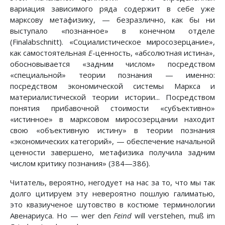
вариация зависимого ряда содержит в себе уже
марксову метафизику, — безразлично, как бы ни
выступало «познанное» в конечном отделе
(Finalabschnitt). «Социалистическое миросозерцание»,
как самостоятельная
Е
-ценность, «абсолютная истина»,
обосновывается «задним числом» посредством
«специальной» теории познания — именно:
посредством экономической системы Маркса и
материалистической теории истории... Посредством
понятия прибавочной стоимости «субъективно»
«истинное» в марксовом миросозерцании находит
свою «объективную истину» в теории познания
«экономических категорий», — обеспечение начальной
ценности завершено, метафизика получила задним
числом критику познания» (384—386).
Читатель, вероятно, негодует на нас за то, что мы так
долго цитируем эту невероятно пошлую галиматью,
это квазиученое шутовство в костюме терминологии
Авенариуса. Но — wer den
Feind
will verstehen, muß im