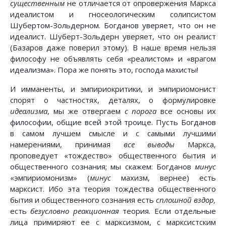
существенным
не отличается от опровержения Маркса
идеалистом и гносеологическим солипсистом
Шубертом-Зольдерном. Богданов уверяет, что он не
идеалист. Шуберт-Зольдерн уверяет, что он реалист
(Базаров даже поверил этому). В наше время нельзя
философу не объявлять себя «реалистом» и «врагом
идеализма». Пора же понять это, господа махисты!
И имманенты, и эмпириокритики, и эмпириомонист
спорят о частностях, деталях, о формулировке
идеализма
, мы же отвергаем
с порога
все основы их
философии, общие всей этой троице. Пусть Богданов
в самом лучшем смысле и с самыми лучшими
намерениями, принимая
все выводы
Маркса,
проповедует «тождество» общественного бытия и
общественного сознания; мы скажем: Богданов
минус
«эмпириомонизм» (
минус
махизм, вернее) есть
марксист. Ибо эта теория тождества общественного
бытия и общественного сознания есть
сплошной вздор,
есть
безусловно реакционная
теория. Если отдельные
лица примиряют ее с марксизмом, с марксистским