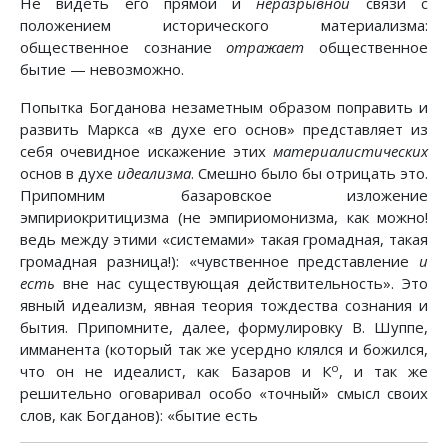
Не видеть его прямой и
неразрывной
связи с
положением исторического материализма:
общественное сознание
отражает
общественное
бытие — невозможно.
Попытка Богданова незаметным образом поправить и
развить Маркса «в духе его основ» представляет из
себя очевидное искажение этих
материалистических
основ в духе
идеализма
. Смешно было бы отрицать это.
Припомним базаровское изложение
эмпириокритицизма (не эмпириомонизма, как можно!
ведь между этими «системами» такая громадная, такая
громадная разница!): «чувственное представление
и
есть
вне нас существующая действительность». Это
явный идеализм, явная теория тождества сознания и
бытия. Припомните, далее, формулировку В. Шуппе,
имманента (который так же усердно клялся и божился,
о
что он не идеалист, как Базаров и К
, и так же
решительно оговаривал особо «точный» смысл своих
слов, как Богданов): «бытие есть