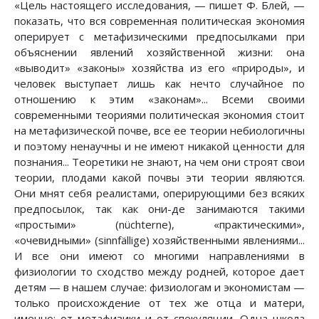
«Цель настоящего исследования, — пишет Ф. Блей, —
показать, что вся современная политическая экономия
оперирует с метафизическими предпосылками при
объяснении явлений хозяйственной жизни: она
«выводит» «законы» хозяйства из его «природы», и
человек выступает лишь как нечто случайное по
отношению к этим «законам»... Всеми своими
современными теориями политическая экономия стоит
на метафизической почве, все ее теории небиологичны
и поэтому ненаучны и не имеют никакой ценности для
познания... Теоретики не знают, на чем они строят свои
теории, плодами какой почвы эти теории являются.
Они мнят себя реалистами, оперирующими без всяких
предпосылок, так как они-де занимаются такими
«простыми» (nüchterne), «практическими»,
«очевидными» (sinnfällige) хозяйственными явлениями...
И все они имеют со многими направлениями в
физиологии то сходство между родней, которое дает
детям — в нашем случае: физиологам и экономистам —
только происхождение от тех же отца и матери,
именно: от метафизики и от спекуляции. Одна школа