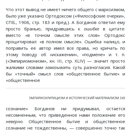
Что этот вывод не имеет ничего общего с марксизмом,
было уже указано Ортодоксом («Философские очерки»,
СПБ., 1906, стр. 183 и пред.). А Богданов ответил ему
просто бранью, придравшись к
ошибке
в цитате:
вместо «в точном смысле этих слов» Ортодокс
процитировал: «в полном смысле». Ошибка налицо, и
поправить ее автор имел все права, но кричать по
этому поводу об «искажении», «подмене» и т. п.
(«Эмпириомонизм», кн. III, стр. XLIV) — значит просто
жалкими словами
замазывать
суть разногласия. Какой
бы «точный» смысл слов «общественное бытие» и
«общественное
ЭМПИРИОКРИТИЦИЗМ И ИСТОРИЧЕСКИЙ МАТЕРИАЛИЗМ 343
сознание» Богданов ни придумывал, остается
несомненным, что приведенное нами положение его
неверно
. Общественное бытие и общественное
сознание не тождественны, — совершенно точно так