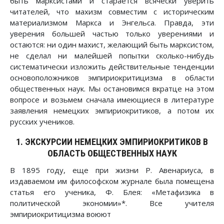
быть марксистами и старается всячески уверить
читателей, что махизм совместим с историческим
материализмом Маркса и Энгельса. Правда, эти
уверения большей частью только уверениями и
остаются: ни один махист, желающий быть марксистом,
не сделал ни малейшей попытки сколько-нибудь
систематически изложить действительные тенденции
основоположников эмпириокритицизма в области
общественных наук. Мы остановимся вкратце на этом
вопросе и возьмем сначала имеющиеся в литературе
заявления немецких эмпириокритиков, а потом их
русских учеников.
1. ЭКСКУРСИИ НЕМЕЦКИХ ЭМПИРИОКРИТИКОВ В
ОБЛАСТЬ ОБЩЕСТВЕННЫХ НАУК
В 1895 году, еще при жизни Р. Авенариуса, в
издаваемом им философском журнале была помещена
статья его ученика, Ф. Блея: «Метафизика в
политической экономии»*. Все учителя
эмпириокритицизма воюют