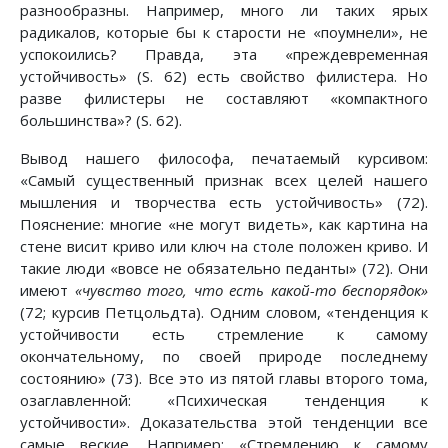
разнообразны. Например, много ли таких ярых
радикалов, которые бы к старости не «поумнели», не
успокоились? Правда, эта «преждевременная
устойчивость» (S. 62) есть свойство филистера. Но
разве филистеры не составляют «компактного
большинства»? (S. 62).
Вывод нашего философа, печатаемый курсивом:
«Самый существенный признак всех целей нашего
мышления и творчества есть устойчивость» (72).
Пояснение: многие «не могут видеть», как картина на
стене висит криво или ключ на столе положен криво. И
такие люди «вовсе не обязательно педанты» (72). Они
имеют
«чувство того, что есть какой-то беспорядок»
(72; курсив Петцольдта). Одним словом, «тенденция к
устойчивости есть стремление к самому
окончательному, по своей природе последнему
состоянию» (73). Все это из пятой главы второго тома,
озаглавленной: «Психическая тенденция к
устойчивости». Доказательства этой тенденции все
самые веские. Например: «Стремлению к самому