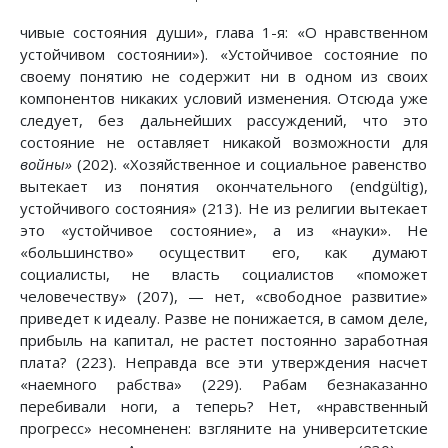
чивые состояния души», глава 1-я: «О нравственном
устойчивом состоянии»). «Устойчивое состояние по
своему понятию не содержит ни в одном из своих
компонентов никаких условий изменения. Отсюда уже
следует, без дальнейших рассуждений, что это
состояние не оставляет никакой возможности для
войны»
(202). «Хозяйственное и социальное равенство
вытекает из понятия окончательного (endgültig),
устойчивого состояния» (213). Не из религии вытекает
это «устойчивое состояние», а из «науки». Не
«большинство» осуществит его, как думают
социалисты, не власть социалистов «поможет
человечеству» (207), — нет, «свободное развитие»
приведет к идеалу. Разве не понижается, в самом деле,
прибыль на капитал, не растет постоянно заработная
плата? (223). Неправда все эти утверждения насчет
«наемного рабства» (229). Рабам безнаказанно
перебивали ноги, а теперь? Нет, «нравственный
прогресс» несомненен: взгляните на университетские