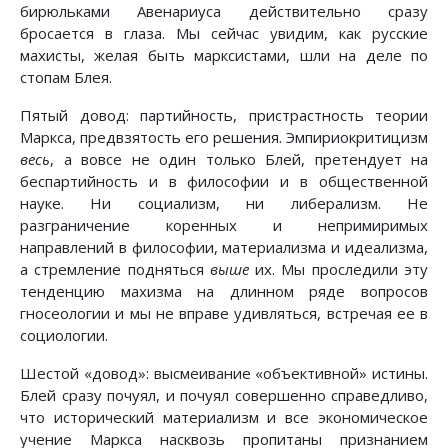
бирюльками Авенариуса действительно сразу
бросается в глаза. Мы сейчас увидим, как русские
махисты, желая быть марксистами, шли на деле по
стопам Блея.
Пятый довод: партийность, пристрастность теории
Маркса, предвзятость его решения. Эмпириокритицизм
весь
, а вовсе не один только Блей, претендует на
беспартийность и в философии и в общественной
науке. Ни социализм, ни либерализм. Не
разграничение коренных и непримиримых
направлений в философии, материализма и идеализма,
а стремление подняться
выше
их. Мы проследили эту
тенденцию махизма на длинном ряде вопросов
гносеологии и мы не вправе удивляться, встречая ее в
социологии.
Шестой «довод»: высмеивание «объективной» истины.
Блей сразу почуял, и почуял совершенно справедливо,
что исторический материализм и все экономическое
учение Маркса насквозь пропитаны признанием