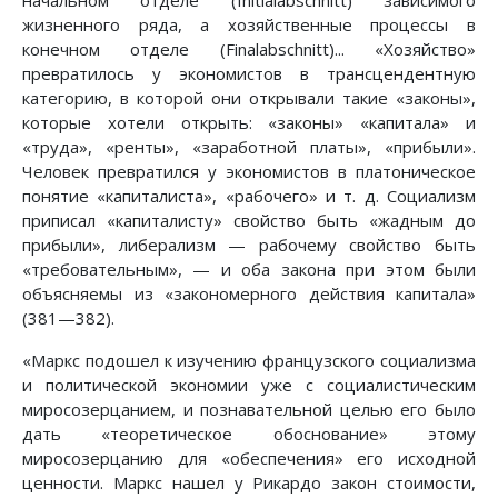
начальном отделе (Initialabschnitt) зависимого
жизненного ряда, а хозяйственные процессы в
конечном отделе (Finalabschnitt)... «Хозяйство»
превратилось у экономистов в трансцендентную
категорию, в которой они открывали такие «законы»,
которые хотели открыть: «законы» «капитала» и
«труда», «ренты», «заработной платы», «прибыли».
Человек превратился у экономистов в платоническое
понятие «капиталиста», «рабочего» и т. д. Социализм
приписал «капиталисту» свойство быть «жадным до
прибыли», либерализм — рабочему свойство быть
«требовательным», — и оба закона при этом были
объясняемы из «закономерного действия капитала»
(381—382).
«Маркс подошел к изучению французского социализма
и политической экономии уже с социалистическим
миросозерцанием, и познавательной целью его было
дать «теоретическое обоснование» этому
миросозерцанию для «обеспечения» его исходной
ценности. Маркс нашел у Рикардо закон стоимости,