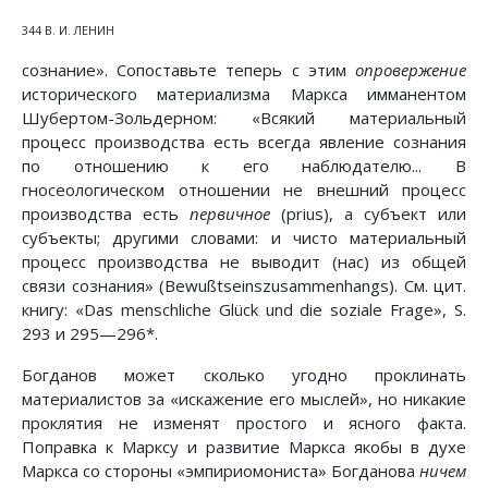
344 В. И. ЛЕНИН
сознание». Сопоставьте теперь с этим
опровержение
исторического материализма Маркса имманентом
Шубертом-Зольдерном: «Всякий материальный
процесс производства есть всегда явление сознания
по отношению к его наблюдателю... В
гносеологическом отношении не внешний процесс
производства есть
первичное
(prius), a субъект или
субъекты; другими словами: и чисто материальный
процесс производства не выводит (нас) из общей
связи сознания» (Bewußtseinszusammenhangs). См. цит.
книгу: «Das menschliche Glück und die soziale Frage», S.
293 и 295—296*.
Богданов может сколько угодно проклинать
материалистов за «искажение его мыслей», но никакие
проклятия не изменят простого и ясного факта.
Поправка к Марксу и развитие Маркса якобы в духе
Маркса со стороны «эмпириомониста» Богданова
ничем