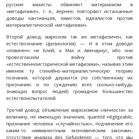
русские махисты обвиняют материализм в
«метафизике», т. е., вернее, повторяют истасканные
доводы кантианцев, юмистов, идеалистов против
материалистической «метафизики».
Второй довод: марксизм так же метафизичен, как
естествознание (физиология). — И в этом доводе
«повинен» не Блей, а Мах и Авенариус, ибо они
провозгласили войну против
«естественноисторической метафизики», называя этим
именем ту стихийно-материалистическую теорию
познания, которой держится (по собственному их
признанию и по суждению всех сколько-нибудь
знающих вопрос людей) громадное большинство
естествоиспытателей.
Третий довод: объявление марксизмом «личности» за
величину, не имеющую значения, quantité négligeable,
признание человека «случайностью», подчинение его
каким-то «имманентным экономическим законам»,
отсутствие анализа des Gefundenen — того, что мы