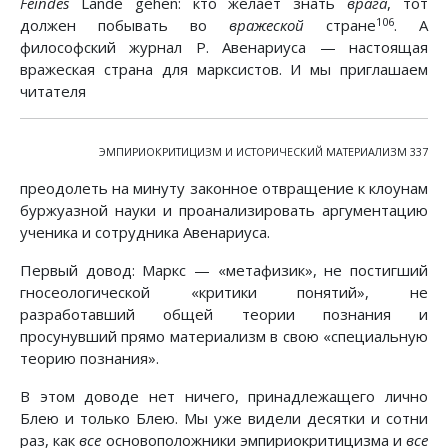
Feindes
Lande gehen: кто желает знать
врага
, тот
106
должен побывать во
вражеской
стране
. А
философский журнал Р. Авенариуса — настоящая
вражеская страна для марксистов. И мы приглашаем
читателя
ЭМПИРИОКРИТИЦИЗМ И ИСТОРИЧЕСКИЙ МАТЕРИАЛИЗМ 337
преодолеть на минуту законное отвращение к клоунам
буржуазной науки и проанализировать аргументацию
ученика и сотрудника Авенариуса.
Первый довод: Маркс — «метафизик», не постигший
гносеологической «критики понятий», не
разработавший общей теории познания и
просунувший прямо материализм в свою «специальную
теорию познания».
В этом доводе нет ничего, принадлежащего лично
Блею и только Блею. Мы уже видели десятки и сотни
раз, как
все
основоположники эмпириокритицизма и
все