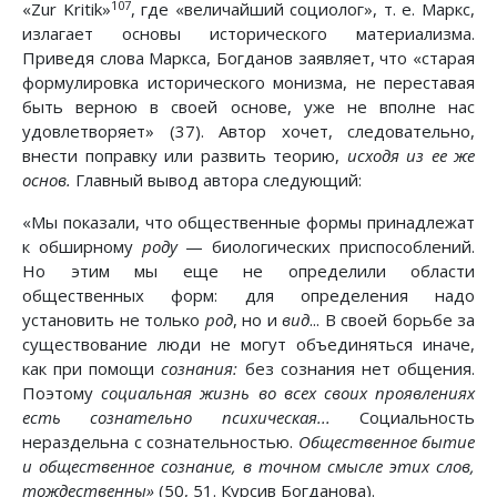
107
«Zur Kritik»
, где «величайший социолог», т. е. Маркс,
излагает основы исторического материализма.
Приведя слова Маркса, Богданов заявляет, что «старая
формулировка исторического монизма, не переставая
быть верною в своей основе, уже не вполне нас
удовлетворяет» (37). Автор хочет, следовательно,
внести поправку или развить теорию,
исходя из ее же
основ.
Главный вывод автора следующий:
«Мы показали, что общественные формы принадлежат
к обширному
роду
— биологических приспособлений.
Но этим мы еще не определили области
общественных форм: для определения надо
установить не только
род
, но и
вид
... В своей борьбе за
существование люди не могут объединяться иначе,
как при помощи
сознания:
без сознания нет общения.
Поэтому
социальная жизнь во всех своих проявлениях
есть сознательно психическая...
Социальность
нераздельна с сознательностью.
Общественное бытие
и общественное сознание, в точном смысле этих слов,
тождественны»
(50, 51. Курсив Богданова).