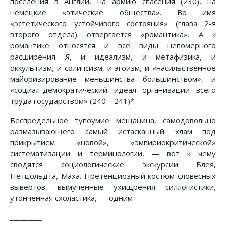
поселения в Англии, на армию спасения (230), на
немецкие «этические общества». Во имя
«эстетического устойчивого состояния» (глава 2-я
второго отдела) отвергается «романтика». А к
романтике относятся и все виды непомерного
расширения
Я
, и идеализм, и метафизика, и
оккультизм, и солипсизм, и эгоизм, и «насильственное
майоризирование меньшинства большинством», и
«социал-демократический идеал организации всего
труда государством» (240—241)*.
Беспредельное тупоумие мещанина, самодовольно
размазывающего самый истасканный хлам под
прикрытием «новой», «эмпириокритической»
систематизации и терминологии, — вот к чему
сводятся социологические экскурсии Блея,
Петцольдта, Маха. Претенциозный костюм словесных
вывертов, вымученные ухищрения силлогистики,
утонченная схоластика, — одним
_________