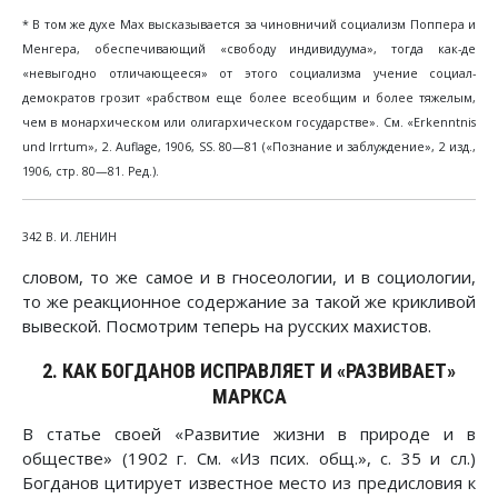
* В том же духе Мах высказывается за чиновничий социализм Поппера и
Менгера, обеспечивающий «свободу индивидуума», тогда как-де
«невыгодно отличающееся» от этого социализма учение социал-
демократов грозит «рабством еще более всеобщим и более тяжелым,
чем в монархическом или олигархическом государстве». См. «Erkenntnis
und Irrtum», 2. Auflage, 1906, SS. 80—81 («Познание и заблуждение», 2 изд.,
1906, стр. 80—81. Ред.).
342 В. И. ЛЕНИН
словом, то же самое и в гносеологии, и в социологии,
то же реакционное содержание за такой же крикливой
вывеской. Посмотрим теперь на русских махистов.
2. КАК БОГДАНОВ ИСПРАВЛЯЕТ И «РАЗВИВАЕТ»
МАРКСА
В статье своей «Развитие жизни в природе и в
обществе» (1902 г. См. «Из псих. общ.», с. 35 и сл.)
Богданов цитирует известное место из предисловия к