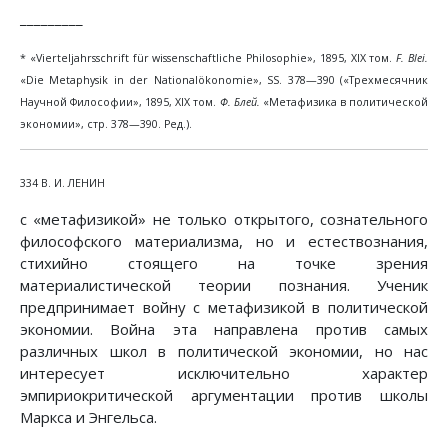
_________
* «Vierteljahrsschrift für wissenschaftliche Philosophie», 1895, XIX том.
F. Blei.
«Die Metaphysik in der Nationalökonomie», SS. 378—390 («Трехмесячник
Научной Философии», 1895, XIX том.
Ф. Блей.
«Метафизика в политической
экономии», стр. 378—390. Ред.).
334 В. И. ЛЕНИН
с «метафизикой» не только открытого, сознательного
философского материализма, но и естествознания,
стихийно стоящего на точке зрения
материалистической теории познания. Ученик
предпринимает войну с метафизикой в политической
экономии. Война эта направлена против самых
различных школ в политической экономии, но нас
интересует исключительно характер
эмпириокритической аргументации против школы
Маркса и Энгельса.