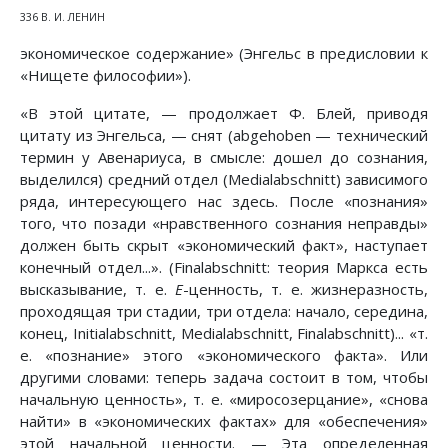
336 В. И. ЛЕНИН
экономическое содержание» (Энгельс в предисловии к
«Нищете философии»).
«В этой цитате, — продолжает Ф. Блей, приводя
цитату из Энгельса, — снят (abgehoben — технический
термин у Авенариуса, в смысле: дошел до сознания,
выделился) средний отдел (Medialabschnitt) зависимого
ряда, интересующего нас здесь. После «познания»
того, что позади «нравственного сознания неправды»
должен быть скрыт «экономический факт», наступает
конечный отдел...». (Finalabschnitt: теория Маркса есть
высказывание, т. е.
Е
-ценность, т. е. жизнеразность,
проходящая три стадии, три отдела: начало, середина,
конец, Initialabschnitt, Medialabschnitt, Finalabschnitt)... «т.
е. «познание» этого «экономического факта». Или
другими словами: теперь задача состоит в том, чтобы
начальную ценность», т. е. «миросозерцание», «снова
найти» в «экономических фактах» для «обеспечения»
этой начальной ценности. — Эта определенная