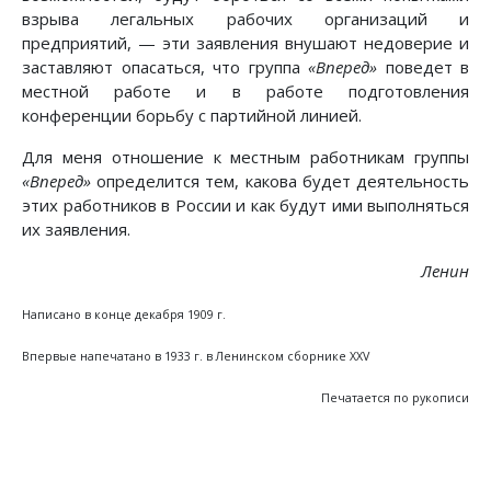
взрыва легальных рабочих организаций и
предприятий, — эти заявления внушают недоверие и
заставляют опасаться, что группа
«Вперед»
поведет в
местной работе и в работе подготовления
конференции борьбу с партийной линией.
Для меня отношение к местным работникам группы
«Вперед»
определится тем, какова будет деятельность
этих работников в России и как будут ими выполняться
их заявления.
Ленин
Написано в конце декабря 1909 г.
Впервые напечатано в 1933 г. в Ленинском сборнике XXV
Печатается по рукописи
Предыдущий: К единству
Следующий: Одиннадцатая сесс
Назад
Вперед