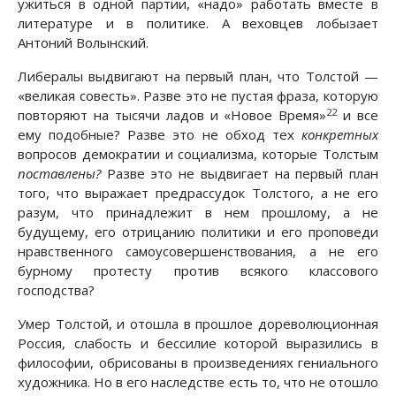
ужиться в одной партии, «надо» работать вместе в
литературе и в политике. А веховцев лобызает
Антоний Волынский.
Либералы выдвигают на первый план, что Толстой —
«великая совесть». Разве это не пустая фраза, которую
22
повторяют на тысячи ладов и «Новое Время»
и все
ему подобные? Разве это не обход тех
конкретных
вопросов демократии и социализма, которые Толстым
поставлены?
Разве это не выдвигает на первый план
того, что выражает предрассудок Толстого, а не его
разум, что принадлежит в нем прошлому, а не
будущему, его отрицанию политики и его проповеди
нравственного самоусовершенствования, а не его
бурному протесту против всякого классового
господства?
Умер Толстой, и отошла в прошлое дореволюционная
Россия, слабость и бессилие которой выразились в
философии, обрисованы в произведениях гениального
художника. Но в его наследстве есть то, что не отошло