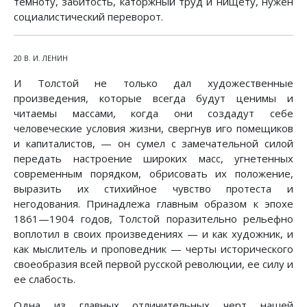
темноту, забитость, каторжный труд и нищету, нужен
социалистический переворот.
20 В. И. ЛЕНИН
И Толстой не только дал художественные
произведения, которые всегда будут ценимы и
читаемы массами, когда они создадут себе
человеческие условия жизни, свергнув иго помещиков
и капиталистов, — он сумел с замечательной силой
передать настроение широких масс, угнетенных
современным порядком, обрисовать их положение,
выразить их стихийное чувство протеста и
негодования. Принадлежа главным образом к эпохе
1861—1904 годов, Толстой поразительно рельефно
воплотил в своих произведениях — и как художник, и
как мыслитель и проповедник — черты исторического
своеобразия всей первой русской революции, ее силу и
ее слабость.
Одна из главных отличительных черт нашей