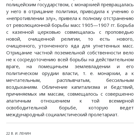
полицейским государством, с монархией превращалась
у него в отрицание политики, приводила к учению о
«непротивлении злу», привела к полному отстранению
от революционной борьбы масс 1905—1907 гг. Борьба
с казенной церковью совмещалась с проповедью
новой, очищенной религии, то есть нового,
очищенного, утонченного яда для угнетенных масс.
Отрицание частной поземельной собственности вело
не к сосредоточению всей борьбы на действительном
враге, на помещичьем землевладении и его
политическом орудии власти, т. е. монархии, а к
мечтательным, расплывчатым, бессильным
воздыханиям. Обличение капитализма и бедствий,
причиняемых им массам, совмещалось с совершенно
апатичным отношением к той всемирной
освободительной борьбе, которую ведет
международный социалистический пролетариат.
22 В. И. ЛЕНИН