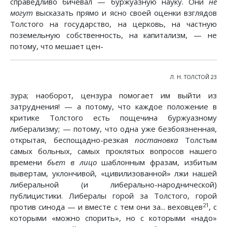
справедливо бичевал — буржуазную науку. Они
не
могут
высказать прямо и ясно своей оценки взглядов
Толстого на государство, на церковь, на частную
поземельную собственность, на капитализм, — не
потому, что мешает цен-
Л. Н. ТОЛСТОЙ 23
зура; наоборот, цензура помогает им выйти из
затруднения! — а потому, что каждое положение в
критике Толстого есть пощечина буржуазному
либерализму; — потому, что одна уже безбоязненная,
открытая, беспощадно-резкая
постановка
Толстым
самых больных, самых проклятых вопросов нашего
времени
бьет в лицо
шаблонным фразам, избитым
вывертам, уклончивой, «цивилизованной» лжи нашей
либеральной (и либерально-народнической)
публицистики. Либералы горой за Толстого, горой
21
против синода — и вместе с тем они за... веховцев
, с
которыми «можно спорить», но с которыми «надо»