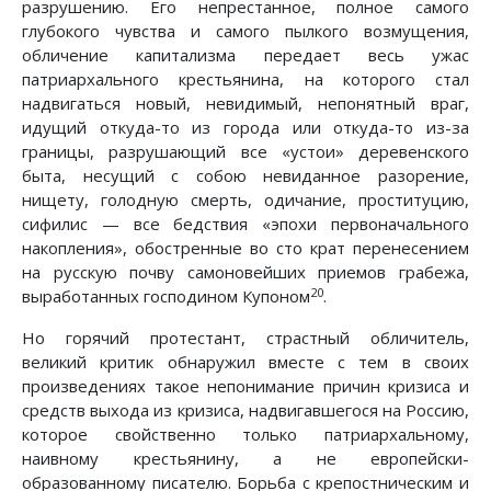
разрушению. Его непрестанное, полное самого
глубокого чувства и самого пылкого возмущения,
обличение капитализма передает весь ужас
патриархального крестьянина, на которого стал
надвигаться новый, невидимый, непонятный враг,
идущий откуда-то из города или откуда-то из-за
границы, разрушающий все «устои» деревенского
быта, несущий с собою невиданное разорение,
нищету, голодную смерть, одичание, проституцию,
сифилис — все бедствия «эпохи первоначального
накопления», обостренные во сто крат перенесением
на русскую почву самоновейших приемов грабежа,
20
выработанных господином Купоном
.
Но горячий протестант, страстный обличитель,
великий критик обнаружил вместе с тем в своих
произведениях такое непонимание причин кризиса и
средств выхода из кризиса, надвигавшегося на Россию,
которое свойственно только патриархальному,
наивному крестьянину, а не европейски-
образованному писателю. Борьба с крепостническим и