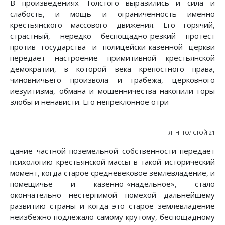
В произведениях Толстого выразились и сила и
слабость, и мощь и ограниченность именно
крестьянского массового движения. Его горячий,
страстный, нередко беспощадно-резкий протест
против государства и полицейски-казенной церкви
передает настроение примитивной крестьянской
демократии, в которой века крепостного права,
чиновничьего произвола и грабежа, церковного
иезуитизма, обмана и мошенничества накопили горы
злобы и ненависти. Его непреклонное отри-
Л. Н. ТОЛСТОЙ 21
цание частной поземельной собственности передает
психологию крестьянской массы в такой исторический
момент, когда старое средневековое землевладение, и
помещичье и казенно-«надельное», стало
окончательно нестерпимой помехой дальнейшему
развитию страны и когда это старое землевладение
неизбежно подлежало самому крутому, беспощадному