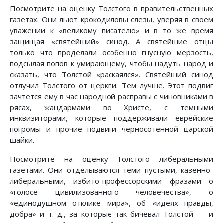
Посмотрите на оценку Толстого в правительственных
газетах. Они льют крокодиловы слезы, уверяя в своем
уважении к «великому писателю» и в то же время
защищая «святейший» синод. А святейшие отцы
только что проделали особенно гнусную мерзость,
подсылая попов к умирающему, чтобы надуть народ и
сказать, что Толстой «раскаялся». Святейший синод
отлучил Толстого от церкви. Тем лучше. Этот подвиг
зачтется ему в час народной расправы с чиновниками в
рясах, жандармами во Христе, с темными
инквизиторами, которые поддерживали еврейские
погромы и прочие подвиги черносотенной царской
шайки.
Посмотрите на оценку Толстого либеральными
газетами. Они отделываются теми пустыми, казенно-
либеральными, избито-профессорскими фразами о
«голосе цивилизованного человечества», о
«единодушном отклике мира», об «идеях правды,
добра» и т. д., за которые так бичевал Толстой — и