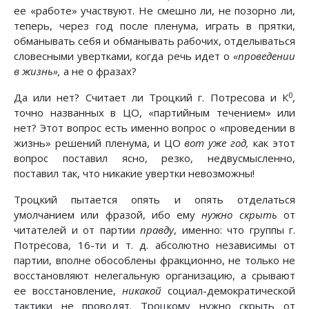
ее «работе» участвуют. Не смешно ли, не позорно ли,
теперь, через год после пленума, играть в прятки,
обманывать себя и обманывать рабочих, отделываться
словесными увертками, когда речь идет о
«проведении
в жизнь»,
а не о фразах?
0
Да или нет? Считает ли Троцкий г. Потресова и К
,
точно названных в ЦО, «партийным течением» или
нет? Этот вопрос есть именно вопрос о «проведении в
жизнь» решений пленума, и ЦО
вот уже год,
как этот
вопрос поставил ясно, резко, недвусмысленно,
поставил так, что никакие увертки невозможны!
Троцкий пытается опять и опять отделаться
умолчанием или фразой, ибо ему
нужно скрыть
от
читателей и от партии
правду
, именно: что группы г.
Потресова, 16-ти и т. д. абсолютно независимы от
партии, вполне обособлены фракционно, не только не
восстановляют нелегальную организацию, а срывают
ее восстановление,
никакой
социал-демократической
тактики не проводят. Троцкому нужно скрыть от