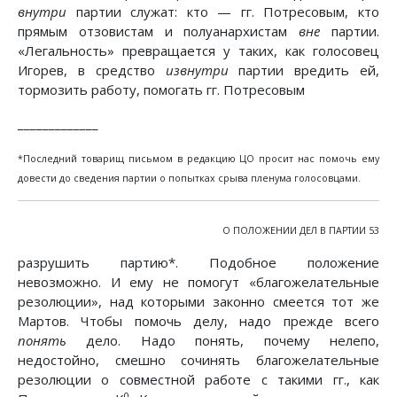
внутри
партии служат: кто — гг. Потресовым, кто
прямым отзовистам и полуанархистам
вне
партии.
«Легальность» превращается у таких, как голосовец
Игорев, в средство
извнутри
партии вредить ей,
тормозить работу, помогать гг. Потресовым
_____________
*Последний товарищ письмом в редакцию ЦО просит нас помочь ему
довести до сведения партии о попытках срыва пленума голосовцами.
О ПОЛОЖЕНИИ ДЕЛ В ПАРТИИ 53
разрушить партию*. Подобное положение
невозможно. И ему не помогут «благожелательные
резолюции», над которыми законно смеется тот же
Мартов. Чтобы помочь делу, надо прежде всего
понять
дело. Надо понять, почему нелепо,
недостойно, смешно сочинять благожелательные
резолюции о совместной работе с такими гг., как
0