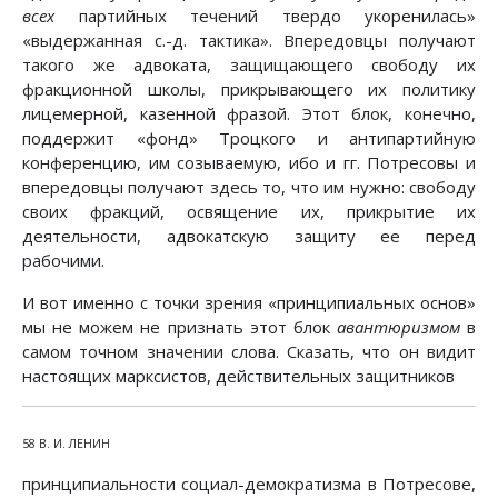
всех
партийных течений твердо укоренилась»
«выдержанная с.-д. тактика». Впередовцы получают
такого же адвоката, защищающего свободу их
фракционной школы, прикрывающего их политику
лицемерной, казенной фразой. Этот блок, конечно,
поддержит «фонд» Троцкого и антипартийную
конференцию, им созываемую, ибо и гг. Потресовы и
впередовцы получают здесь то, что им нужно: свободу
своих фракций, освящение их, прикрытие их
деятельности, адвокатскую защиту ее перед
рабочими.
И вот именно с точки зрения «принципиальных основ»
мы не можем не признать этот блок
авантюризмом
в
самом точном значении слова. Сказать, что он видит
настоящих марксистов, действительных защитников
58 В. И. ЛЕНИН
принципиальности социал-демократизма в Потресове,