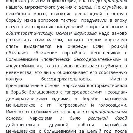
вопросов религии и философии, вплоть до
принципов
нашего, марксистского учения
в целом.
Не случайно, а
неизбежно массы, втянутые революцией в острую
борьбу из-за вопросов тактики, предъявили в эпоху
отсутствия открытых выступлений запросы к знанию
общетеоретическому. Основы марксизма
надо заново
разъяснять этим массам, защита теории марксизма
опять выдвигается на очередь. Если Троцкий
объявляет сближение партийных меньшевиков с
большевиками «политически бессодержательным» и
«неустойчивым», то это лишь показывает глубину его
невежества, это лишь обрисовывает его собственную
полную бессодержательность. Именно
принципиальные основы марксизма восторжествовали
в борьбе большевиков с «впередовскими» несоциал-
демократическими идеями, в борьбе партийных
меньшевиков с гг. Потресовыми и голосовцами.
Именно это сближение на вопросе о
принципиальных
основах
марксизма и было
реальной базой
действительно дружной работы партийных
меньшевиков с большевиками за целый год после