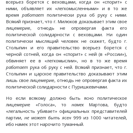
всерьез борется с веховцами, когда он «спорит» с
ними, объявляет их «легкомысленными» и в то же
время
работает
политически рука об руку с ними.
Всякий признает, что г. Милюков доказывает этим свое
лицемерие, отнюдь не опровергая факта его
политической солидарности с веховцами. Ни один
политически мыслящий человек не скажет, будто г.
Столыпин и его правительство всерьез борется с
черной сотней, когда он «спорит» с ней (в «России»),
обвиняет ее в «легкомыслии», но в то же время
работает
рука об руку с ней. Всякий признает, что г.
Столыпин и царское правительство доказывают этим
лишь свое лицемерие, отнюдь не опровергая факта их
политической солидарности с Пуришкевичами.
Но если всякому должно быть ясно политическое
лицемерие «Голоса», то
намек
Мартова, будто
«легальность убивает» официальных представителей
партии,
не может быть ясен
999 из 1000 читателей,
ибо намек этот нарочито туманный.