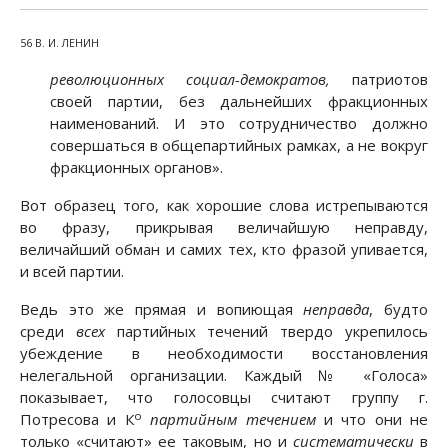
56 В. И. ЛЕНИН
революционных социал-демократов,
патриотов
своей партии, без дальнейших фракционных
наименований. И это сотрудничество должно
совершаться в общепартийных рамках, а не вокруг
фракционных органов».
Вот образец того, как хорошие слова истрепываются
во фразу, прикрывая величайшую неправду,
величайший обман и самих тех, кто фразой упивается,
и всей партии.
Ведь это же прямая и вопиющая
неправда
, будто
среди
всех
партийных течений твердо укрепилось
убеждение в необходимости восстановления
нелегальной организации. Каждый № «Голоса»
показывает, что голосовцы считают группу г.
о
Потресова и К
партийным течением
и что они не
только «считают» ее таковым, но и
систематически
в