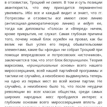
в отзовистах, Троцкий
не смеет.
В том и суть позиции
авантюриста, что ему приходится перманентно
увиливать. Ибо все и каждый видит и знает, что гг.
Потресовы и отзовисты
все
имеют
свою
линию
(антисоциал-демократическую линию) и
ведут
ее,
тогда как дипломаты «Голоса» и «Вперед» ничем,
кроме прикрытия, не служат. Самая глубокая причина
того, почему новый блок
осужден
на провал, как бы
велик ни был успех его перед обывательскими
элементами, какие бы «фонды» ни собрал Троцкий при
помощи впередовских и потресовских «источников»,
заключается в том, что этот блок
беспринципен
. Теория
марксизма,
«принципиальные основы»
всего нашего
миросозерцания, всей нашей партийной программы и
тактики не случайно, а неизбежно выдвинулись теперь
на одно из первых мест во всей жизни партии. Не
случайно, а неизбежно было то, что после неудачи
революции во
всех
классах общества, среди самых
широких народных
масс
пробудился интерес к
глубоким основам всего миросозерцания вплоть до