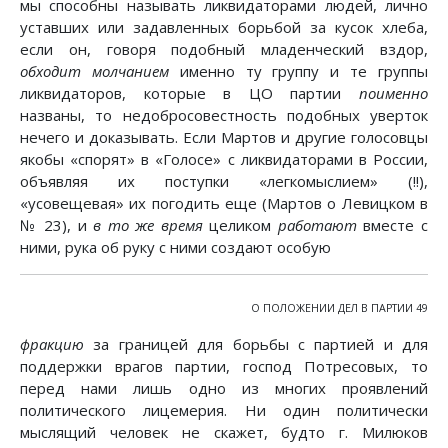
мы способны называть ликвидаторами людей, лично
уставших или задавленных борьбой за кусок хлеба,
если он, говоря подобный младенческий вздор,
обходит молчанием
именно ту группу и те группы
ликвидаторов, которые в ЦО партии
поименно
названы, то недобросовестность подобных уверток
нечего и доказывать. Если Мартов и другие голосовцы
якобы «спорят» в «Голосе» с ликвидаторами в России,
объявляя их поступки «легкомыслием» (!!),
«усовещевая» их погодить еще (Мартов о Левицком в
№ 23), и
в то же
время
целиком
работают
вместе с
ними, рука об руку с ними создают особую
О ПОЛОЖЕНИИ ДЕЛ В ПАРТИИ 49
фракцию
за границей для борьбы с партией и для
поддержки врагов партии, господ Потресовых, то
перед нами лишь одно из многих проявлений
политического лицемерия. Ни один политически
мыслящий человек не скажет, будто г. Милюков