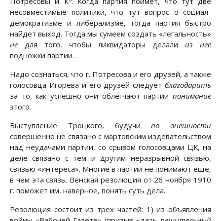
Потресовы и К
. Когда партия поймет, что тут две
несовместимые политики, что тут вопрос о социал-
демократизме и либерализме, тогда партия быстро
найдет выход. Тогда мы сумеем создать «легальность»
не
для того, чтобы ликвидаторы делали
из нее
подножки партии.
Надо сознаться, что г. Потресова и его друзей, а также
голосовца Игорева и его друзей следует
благодарить
за то, как успешно они облегчают партии
понимание
этого.
Выступление Троцкого, будучи
по внешности
совершенно не связано с мартовским издевательством
над неудачами партии, со срывом голосовцами ЦК, на
деле связано с тем и другим неразрывной связью,
связью «интереса». Многие в партии не понимают еще,
в чем эта связь. Венская резолюция от 26 ноября 1910
г. поможет им, наверное, понять суть дела.
Резолюция состоит из трех частей: 1) из объявления
войны «Рабочей Газете» (призыв «дать
решительный