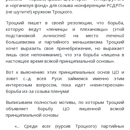
и «организуя фонд» для созыва «конференции РСДРП»
(не шутите!) кружком Троцкого.
Троцкий пишет в своей резолюции, что борьба,
которую ведут «ленинцы и плехановцы» (этой
подстановкой
личностей
на место
течений
большевизма и партийного меньшевизма Троцкий
хочет выразить свое пренебрежение, но выражает
лишь свое непонимание), что эта борьба «лишена в
настоящее время всякой принципиальной основы».
Вот к выяснению этих принципиальных основ ЦО и
зовет с.-д. всея Руси: займемся именно этим
интересным вопросом, пока идет «неинтересная»
борьба из-за созыва пленума!
Выписываем полностью мотивы, по которым Троцкий
объявляет борьбу ЦО лишенной всякой
принципиальной основы:
«... Среди
всех
(курсив Троцкого) партийных