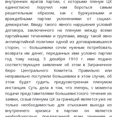
внутренних врагов партии, с которыми пленум ЦК
единогласно поручил нам бороться самым
решительным образом, как с буржуазными и
враждебными партии уклонениями от социал-
демократии. Ввиду такого явного нарушения условий
договора, заключенного на пленуме между всеми
партийными течениями и группами, ввиду такой явно
антипартийной политики одной из договаривавшихся
сторон, — большевики сочли нужным потребовать
возврата им денег, переданных ими условно партии
год тому назад. 5 декабря 1910 г. ими подано
соответствующее заявление об этом в Заграничное
бюро Центрального Комитета. Правильно или
неправильно поступили большевики в этом случае, об
этом будет судить предусмотренная пленумом
инстанция. Суть дела в том, что
теперь
, с момента
подачи представителями большевистского течения их
заявки, созыв пленума ЦК за границей является уже не
только необходимостью для отыскания выхода из
внутреннего кризиса в партии: он является
необходимостью
, предписанной всем течениям и