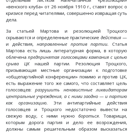
отдельным листком напечатанной «резолюции»
«венского клуба» от 26 ноября 1910 г., ставят вопрос о
кризисе перед читателями, совершенно извращая суть
дела.
За статьей Мартова и резолюцией Троцкого
скрываются и определенные практические
действия
—
и действия,
направленные против партии.
Статья
Мартова есть лишь литературная форма, в которую
облечена
предпринятая голосовцами кампания с целью
срыва ЦК
нашей партии. Резолюция Троцкого,
призывающая местные организации к подготовке
«общепартийной конференции» помимо и против ЦК,
есть выражение того же самого, что составляет цель
голосовцев:
разрушить ненавистные ликвидаторам
центральные учреждения, а с ними заодно — и партию
как организацию.
Эти антипартийные действия
голосовцев и Троцкого недостаточно вывести на
свежую воду, с ними нужно
бороться
. Товарищи,
которым дорога партия и дело ее возрождения,
должны самым решительным образом высказаться