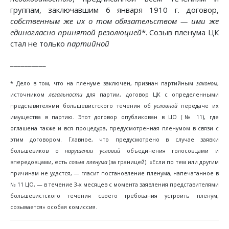
группам, заключавшим 6 января 1910 г. договор,
собственным же их о том обязательством — ими же
единогласно принятой резолюцией
*. Созыв пленума ЦК
стал не только
партийной
__________
* Дело в том, что на пленуме заключен, признан партийным
законом
,
источником
легальности
для партии, договор ЦК с определенными
представителями большевистского течения об
условной
передаче их
имущества в партию. Этот договор опубликован в ЦО (№ 11), где
оглашена также и вся процедура, предусмотренная пленумом в связи с
этим договором. Главное, что предусмотрено в случае заявки
большевиков о
нарушении условий
объединения голосовцами и
впередовцами, есть
созыв пленума
(за границей). «Если по тем или другим
причинам не удастся, — гласит постановление пленума, напечатанное в
№ 11 ЦО, — в течение 3-х месяцев с момента заявления представителями
большевистского течения своего требования устроить пленум,
созывается» особая комиссия.