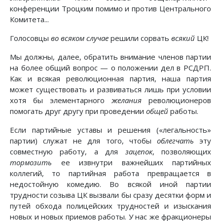
конференции Троцким помимо и против Центрального
Комитета...
Голосовцы
во всяком случае
решили сорвать
всякий
ЦК!
Мы должны, далее, обратить внимание членов партии
на более общий вопрос — о положении дел в РСДРП.
Как и всякая революционная партия, наша партия
может существовать и развиваться лишь при условии
хотя бы элементарного
желания
революционеров
помогать друг другу при проведении
общей
работы.
Если партийные уставы и решения («легальность»
партии) служат не для того, чтобы
облегчать
эту
совместную работу, а для
зацепок
, позволяющих
тормозить
ее извнутри важнейших партийных
коллегий, то партийная работа превращается в
недостойную комедию. Во всякой иной партии
трудности созыва ЦК вызвали бы сразу десятки форм и
путей обхода полицейских трудностей и изыскания
новых и новых приемов работы. У нас же фракционеры