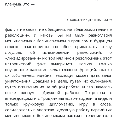
пленума. Это —
О ПОЛОЖЕНИИ ДЕЛ В ПАРТИИ 59
факт, а не слова, не обещания, не «благожелательные
резолюции». И каковы бы ни были разногласия
меньшевизма с большевизмом в прошлом и будущем
(только авантюристы способны привлекать толпу
посулами
об исчезновении разногласий, о
«ликвидировании» их той или иной резолюцией), этот
исторический факт вычеркнуть нельзя. Только
внутреннее развитие
самих
главных фракций, только
их собственная
идейная эволюция может дать залог
уничтожения фракций на деле, путем их сближения,
путем испытания их на общей работе. И это началось
после пленума. Дружной работы Потресова с
впередовцами и с Троцким мы
еще не
видели, а видели
только кружковую дипломатию, игру в слова,
солидарность в увертках. Дружную работу партийных
меньшевиков с большевиками партия в течение года