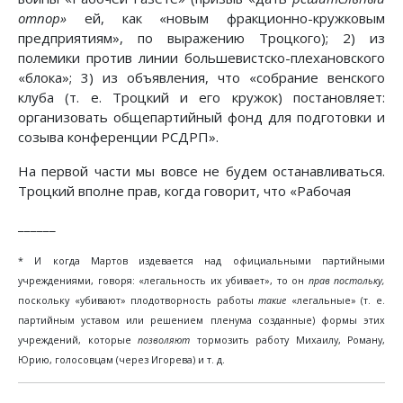
отпор»
ей, как «новым фракционно-кружковым
предприятиям», по выражению Троцкого); 2) из
полемики против линии большевистско-плехановского
«блока»; 3) из объявления, что «собрание венского
клуба (т. е. Троцкий и его кружок) постановляет:
организовать общепартийный фонд для подготовки и
созыва конференции РСДРП».
На первой части мы вовсе не будем останавливаться.
Троцкий вполне прав, когда говорит, что «Рабочая
______
* И когда Мартов издевается над официальными партийными
учреждениями, говоря: «легальность их убивает», то он
прав постольку,
поскольку «убивают» плодотворность работы
такие
«легальные» (т. е.
партийным уставом или решением пленума созданные) формы этих
учреждений, которые
позволяют
тормозить работу Михаилу, Роману,
Юрию, голосовцам (через Игорева) и т. д.