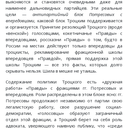
выясняются и становятся очевидными даже для
наименее дальновидных партийцев. Эти реальные
цели —
антипартийный блок Потресовых с
впередовцами,
каковой блок Троцким поддерживается
и организуется. Принятие резолюций Троцкого (вроде
«венской») голосовцами, кокетничанье «Правды» с
впередовцами, россказни «Правды» о том, будто в
России на местах действуют только впередовцы да
троцкисты, рекламирование фракционной школы
впередовцев «Правдой», прямая поддержка этой
школы Троцким — все это факты, которых долго
скрывать нельзя. Шила в мешке не утаишь.
Содержание политики Троцкого есть «дружная
работа» «Правды» с фракциями гг. Потресовых и
впередовцев. Роли распределены в этом блоке ясно: гг.
Потресовы продолжают независимо от партии свою
легалистскую работу, свое разрушение социал-
демократии, «голосовцы» образуют заграничный
отдел этой фракции, а Троцкий берет на себя роль
адвоката, уверяющего наивную публику, что «среди