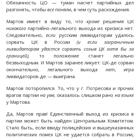
Обязанность ЦО — туман насчет партийных дел
разгонять, чтобы
все
поняли, в чем суть расхождения.
Мартов имеет в виду то, что
кроме
решения ЦК
никакого
партийно-легального выхода из кризиса нет.
Следовательно,
если
русским ликвидаторам удалось
сорвать ЦК в России
(и если заграничным
ликвидаторам удастся сорвать созыв ЦК хотя бы за
границей),
то положение станет легально
безвыходным. И Мартов заранее ликует: ЦК-де сорван
окончательно, легального выхода
нет
, игра
ликвидаторов-де — выиграна.
Мартов поторопился. То, что у г. Потресова и прочих
врагов партии
на уме,
оказалось слишком рано
на языке
у Мартова.
Да, Мартов прав! Единственный выход из кризиса в
партии может быть найден Центральным Комитетом.
Стало быть, если ввиду полицейских и вышеуказанных
политических помех ЦК не удается собрать в России,