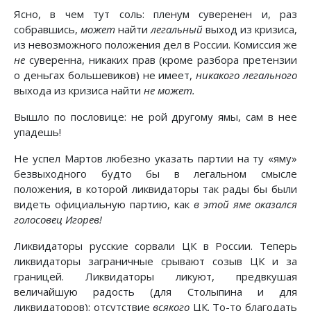
Ясно, в чем тут соль: пленум суверенен и, раз
собравшись,
может
найти
легальный
выход из кризиса,
из невозможного положения дел в России. Комиссия же
не
суверенна, никаких прав (кроме разбора претензии
о деньгах большевиков) не имеет,
никакого легального
выхода из кризиса найти
не может.
Вышло по пословице: не рой другому ямы, сам в нее
упадешь!
Не успел Мартов любезно указать партии на ту «яму»
безвыходного будто бы в легальном смысле
положения, в которой ликвидаторы так рады бы были
видеть официальную партию, как
в этой яме оказался
голосовец Игорев!
Ликвидаторы русские сорвали ЦК в России. Теперь
ликвидаторы заграничные срывают созыв ЦК и за
границей. Ликвидаторы ликуют, предвкушая
величайшую радость (для Столыпина и для
ликвидаторов): отсутствие
всякого
ЦК. То-то благодать