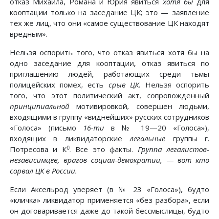
отказ Михаила, Романа и Юрия явиться
хотя бы
для
кооптации только на заседание ЦК; это — заявление
тех же лиц, что они «самое существование ЦК находят
вредным».
Нельзя оспорить того, что отказ явиться хотя бы на
одно заседание для кооптации, отказ явиться по
приглашению людей, работающих среди тьмы
полицейских помех, есть
срыв ЦК.
Нельзя оспорить
того, что этот политический акт, сопровожденный
принципиальной
мотивировкой, совершен людьми,
входящими в группу «виднейших» русских сотрудников
«Голоса» (письмо
16-ти
в № 19—20 «Голоса»),
входящих в ликвидаторские
легальные
группы г.
0
Потресова и К
. Все это факты.
Группа легалистов-
независимцев, врагов социал-демократии, — вот кто
сорвал ЦК в России.
Если Аксельрод уверяет (в № 23 «Голоса»), будто
«кличка» ликвидатор применяется «без разбора», если
он договаривается даже до такой бессмыслицы, будто