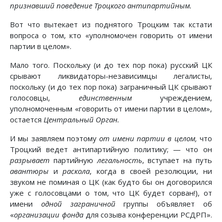
признавший поведение Троцкого антипартийным.
Вот что вытекает из поднятого Троцким так кстати
вопроса о том, кто «уполномочен говорить от имени
партии в целом».
Мало того. Поскольку (и до тех пор пока) русский ЦК
срывают ликвидаторы-независимцы легалисты,
поскольку (и до тех пор пока) заграничный ЦК срывают
голосовцы,
единственным
учреждением,
уполномоченным «говорить от имени партии в целом»,
остается
Центральный Орган.
И мы заявляем поэтому
от имени партии в целом,
что
Троцкий ведет антипартийную политику; — что он
разрывает
партийную
легальность
, вступает на путь
авантюры
и
раскола
, когда в своей резолюции, ни
звуком не поминая о ЦК (как будто бы он договорился
уже с голосовцами о том, что ЦК будет сорван!), от
имени
одной заграничной
группы объявляет об
«
организации фонда
для созыва конференции РСДРП».