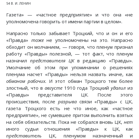
54 В. И. ЛЕНИН
Газета» — «частное предприятие» и что она «не
уполномочена говорить от имени партии в целом».
Напрасно только забывает Троцкий, что и он и его
«Правда»
тоже
не уполномочены на это. Напрасно
обходит он молчанием, — говоря, что пленум признал
работу «Правды» полезной, — тот факт, что пленум
назначил
представителя ЦК
в редакцию «Правды».
Умолчание об этом при упоминании о решениях
пленума насчет «Правды» нельзя назвать иначе, как
обманом рабочих.
И этот обман Троцкого тем более
злостный, что в
августе
1910 года Троцкий
удалил
из
«Правды» представителя ЦК. После этого
происшествия, после
разрыва
связи «Правды» с ЦК,
газета Троцкого есть не что иное, как «частное
предприятие», не сумевшее притом выполнить взятых
на себя обязательств. Пока не собрался вновь ЦК,
нет
иного судьи отношения «Правды» к ЦК, как
представитель
ЦК, пленумом назначенный и