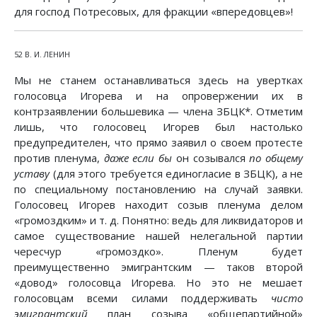
для господ Потресовых, для фракции «впередовцев»!
52 В. И. ЛЕНИН
Мы не станем останавливаться здесь на увертках
голосовца Игорева и на опровержении их в
контрзаявлении большевика — члена ЗБЦК*. Отметим
лишь, что голосовец Игорев был настолько
предупредителен, что прямо заявил о своем протесте
против пленума,
даже если бы
он созывался
по общему
уставу
(для этого требуется единогласие в ЗБЦК), а не
по специальному постановлению на случай заявки.
Голосовец Игорев находит созыв пленума делом
«громоздким» и т. д. Понятно: ведь для ликвидаторов и
самое существование нашей нелегальной партии
чересчур «громоздко». Пленум будет
преимущественно эмигрантским — таков второй
«довод» голосовца Игорева. Но это не мешает
голосовцам всеми силами поддерживать
чисто
эмигрантский
план созыва «общепартийной»