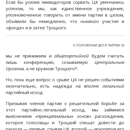
Если бы усилия ликвидаторов сорвать ЦК увенчались
успехом, то мы, как единственное учреждение,
уполномоченное говорить от имени партии в целом,
объявили бы немедленно, что
никакого
участия в
«фонде» и в затее Троцкого
О ПОЛОЖЕНИИ ДЕЛ В ПАРТИИ 55
мы не принимаем и
общепартийной
будем считать
лишь конференцию, созываемую
Центральным
Органом,
а не кружком Троцкого*.
Но, пока еще вопрос о срыве ЦК не решен событиями
окончательно, есть надежда на вполне
легальный
партийный исход.
Призывая членов партии к решительной борьбе за
этот партийно-легальный исход, мы займемся
выяснением «принципиальных основ» расхождения,
которое голосовцы и Троцкий спешат довести до
раскола — первые, срывая ЦК, второй — игнорируя его