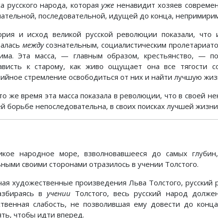
са русского народа, которая
уже
ненавидит хозяев современ
нательной, последовательной, идущей до конца, непримирим
ория и исход великой русской революции показали, что 
залась
между
сознательным, социалистическим пролетариат
има. Эта масса, — главным образом, крестьянство, — по
ависть к старому, как живо ощущает она все тягости с
хийное стремление освободиться от них и найти лучшую жиз
 то же время эта масса показала в революции, что в своей н
ей борьбе непоследовательна, в своих поисках лучшей жизни
икое народное море, взволновавшееся до самых глубин
ьными своими сторонами отразилось в учении Толстого.
чая художественные произведения Льва Толстого, русский р
азбираясь в
учении
Толстого, весь русский народ должен
ственная слабость, не позволившая ему довести до конц
ять, чтобы идти вперед.