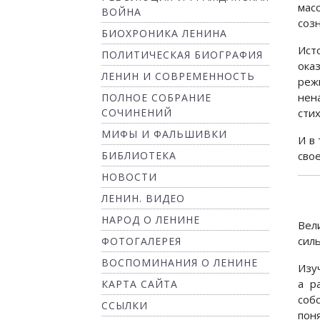
мас
ВОЙНА
соз
БИОХРОНИКА ЛЕНИНА
Ист
ПОЛИТИЧЕСКАЯ БИОГРАФИЯ
ока
ЛЕНИН И СОВРЕМЕННОСТЬ
реж
нен
ПОЛНОЕ СОБРАНИЕ
СОЧИНЕНИЙ
сти
МИФЫ И ФАЛЬШИВКИ
И в
БИБЛИОТЕКА
сво
НОВОСТИ
ЛЕНИН. ВИДЕО
НАРОД О ЛЕНИНЕ
Вел
сил
ФОТОГАЛЕРЕЯ
ВОСПОМИНАНИЯ О ЛЕНИНЕ
Изу
а р
КАРТА САЙТА
соб
ССЫЛКИ
пон