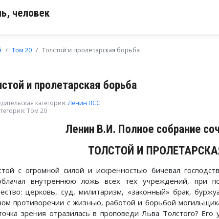
ь, человек
й
Том 20
Толстой и пролетарская борьба
лстой и пролетарская борьба
дительская категория:
Ленин ПСС
тегория:
Том 20
Ленин В.И. Полное собрание со
ТОЛСТОЙ И ПРОЛЕТАРСКА
стой с огромной силой и искренностью бичевал господст
облачал внутреннюю ложь всех тех учреждений, при п
ество: церковь, суд, милитаризм, «законный» брак, буржу
ном противоречии с жизнью, работой и борьбой могильщика
точка зрения отразилась в проповеди Льва Толстого? Его 