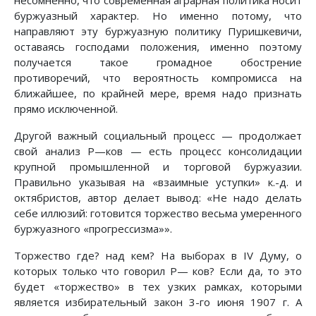
несомненно, что современная аграрная политика носит
буржуазный характер. Но именно потому, что
направляют эту буржуазную политику Пуришкевичи,
оставаясь господами положения, именно поэтому
получается такое громадное обострение
противоречий, что вероятность компромисса на
ближайшее, по крайней мере, время надо признать
прямо исключенной.
Другой важный социальный процесс — продолжает
свой анализ Ρ—ков — есть процесс консолидации
крупной промышленной и торговой буржуазии.
Правильно указывая на «взаимные уступки» к.-д. и
октябристов, автор делает вывод: «Не надо делать
себе иллюзий: готовится торжество весьма умеренного
буржуазного «прогрессизма»».
Торжество где? над кем? На выборах в IV Думу, о
которых только что говорил Ρ— ков? Если да, то это
будет «торжество» в тех узких рамках, которыми
является избирательный закон 3-го июня 1907 г. А