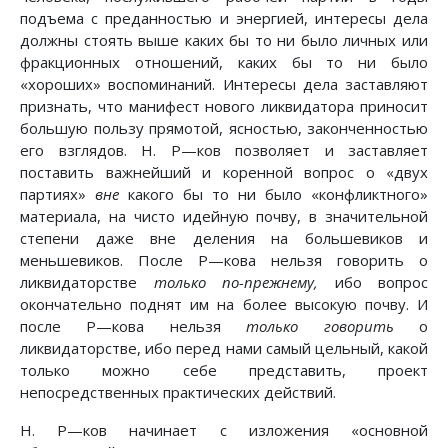
подъема с преданностью и энергией, интересы дела
должны стоять выше каких бы то ни было личных или
фракционных отношений, каких бы то ни было
«хороших» воспоминаний. Интересы дела заставляют
признать, что манифест нового ликвидатора приносит
большую пользу прямотой, ясностью, законченностью
его взглядов. Η. Ρ—ков позволяет и заставляет
поставить важнейший и коренной вопрос о «двух
партиях»
вне
какого бы то ни было «конфликтного»
материала, на чисто идейную почву, в значительной
степени даже вне деления на большевиков и
меньшевиков. После Ρ—кова нельзя говорить о
ликвидаторстве
только по-прежнему,
ибо вопрос
окончательно поднят им на более высокую почву. И
после Ρ—кова нельзя
только говорить
о
ликвидаторстве, ибо перед нами самый цельный, какой
только можно себе представить, проект
непосредственных практических действий.
Η. Ρ—ков начинает с изложения «основной