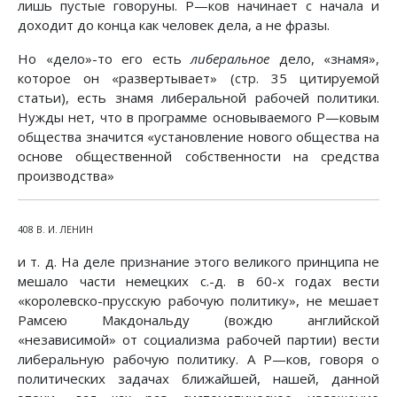
лишь пустые говоруны. Ρ—ков начинает с начала и
доходит до конца как человек дела, а не фразы.
Но «дело»-то его есть
либеральное
дело, «знамя»,
которое он «развертывает» (стр. 35 цитируемой
статьи), есть знамя либеральной рабочей политики.
Нужды нет, что в программе основываемого Ρ—ковым
общества значится «установление нового общества на
основе общественной собственности на средства
производства»
408 В. И. ЛЕНИН
и т. д. На деле признание этого великого принципа не
мешало части немецких с.-д. в 60-х годах вести
«королевско-прусскую рабочую политику», не мешает
Рамсею Макдональду (вождю английской
«независимой» от социализма рабочей партии) вести
либеральную рабочую политику. А Р—ков, говоря о
политических задачах ближайшей, нашей, данной