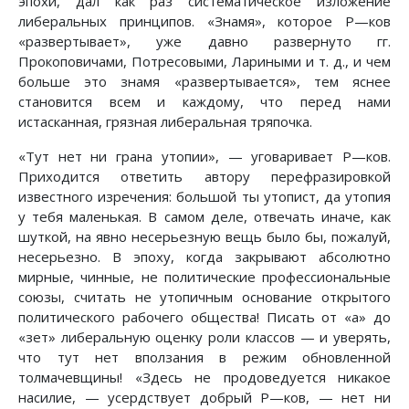
эпохи, дал как раз систематическое изложение
либеральных принципов. «Знамя», которое Ρ—ков
«развертывает», уже давно развернуто гг.
Прокоповичами, Потресовыми, Лариными и т. д., и чем
больше это знамя «развертывается», тем яснее
становится всем и каждому, что перед нами
истасканная, грязная либеральная тряпочка.
«Тут нет ни грана утопии», — уговаривает Ρ—ков.
Приходится ответить автору перефразировкой
известного изречения: большой ты утопист, да утопия
у тебя маленькая. В самом деле, отвечать иначе, как
шуткой, на явно несерьезную вещь было бы, пожалуй,
несерьезно. В эпоху, когда закрывают абсолютно
мирные, чинные, не политические профессиональные
союзы, считать не утопичным основание открытого
политического рабочего общества! Писать от «а» до
«зет» либеральную оценку роли классов — и уверять,
что тут нет вползания в режим обновленной
толмачевщины! «Здесь не продоведуется никакое
насилие, — усердствует добрый Ρ—ков, — нет ни