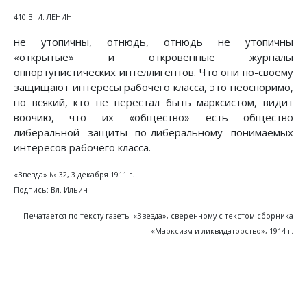
410 В. И. ЛЕНИН
не утопичны, отнюдь, отнюдь не утопичны
«открытые» и откровенные журналы
оппортунистических интеллигентов. Что они по-своему
защищают интересы рабочего класса, это неоспоримо,
но всякий, кто не перестал быть марксистом, видит
воочию, что их «общество» есть общество
либеральной защиты по-либеральному понимаемых
интересов рабочего класса.
«Звезда» № 32, 3 декабря 1911 г.
Подпись: Вл. Ильин
Печатается по тексту газеты «Звезда», сверенному с текстом сборника
«Марксизм и ликвидаторство», 1914 г.
Предыдущий: Подготовительные материалы
Следующий: Гайндман о Марксе
Назад
Вперед