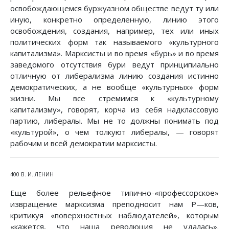
освобождающемся буржуазном обществе ведут ту или
иную, конкретно определенную, линию этого
освобождения, создания, например, тех или иных
политических форм так называемого «культурного
капитализма». Марксисты и во время «бурь» и во время
заведомого отсутствия бури ведут принципиально
отличную от либерализма линию создания истинно
демократических, а не вообще «культурных» форм
жизни. Мы все стремимся к «культурному
капитализму», говорят, корча из себя надклассовую
партию, либералы. Мы не то должны понимать под
«культурой», о чем толкуют либералы, — говорят
рабочим и всей демократии марксисты.
400 В. И. ЛЕНИН
Еще более рельефное типично-«профессорское»
извращение марксизма преподносит нам Ρ—ков,
критикуя «поверхностных наблюдателей», которым
«кажется, что наша революция не удалась».