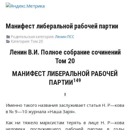
Манифест либеральной рабочей партии
Родительская категория:
Ленин ПСС
Категория:
Том 20
Ленин В.И. Полное собрание сочинений
Том 20
МАНИФЕСТ ЛИБЕРАЛЬНОЙ РАБОЧЕЙ
149
ПАРТИИ
I
Именно такого названия заслуживает статья Η. Ρ—кова
в № 9—10 журнала «Наша Заря».
Как ни тяжело марксистам терять в лице Η. Ρ—кова
человека, послужившего рабочей партии в годы