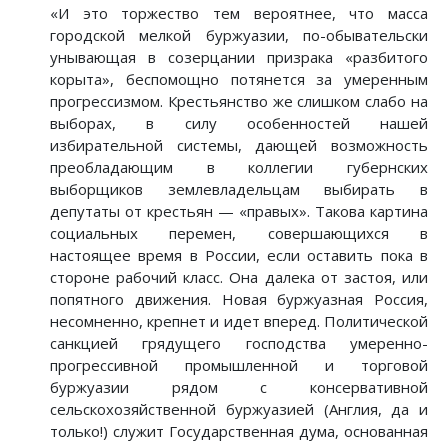
«И это торжество тем вероятнее, что масса
городской мелкой буржуазии, по-обывательски
унывающая в созерцании призрака «разбитого
корыта», беспомощно потянется за умеренным
прогрессизмом. Крестьянство же слишком слабо на
выборах, в силу особенностей нашей
избирательной системы, дающей возможность
преобладающим в коллегии губернских
выборщиков землевладельцам выбирать в
депутаты от крестьян — «правых». Такова картина
социальных перемен, совершающихся в
настоящее время в России, если оставить пока в
стороне рабочий класс. Она далека от застоя, или
попятного движения. Новая буржуазная Россия,
несомненно, крепнет и идет вперед. Политической
санкцией грядущего господства умеренно-
прогрессивной промышленной и торговой
буржуазии рядом с консервативной
сельскохозяйственной буржуазией (Англия, да и
только!) служит Государственная дума, основанная