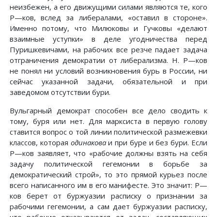
неизбежен, а его движущими силами являются те, кого
Ρ—ков, вслед за либералами, «оставил в стороне».
Именно потому, что Милюковы и Гучковы «делают
взаимные уступки» в деле угодничества перед
Пуришкевичами, на рабочих все резче падает задача
отграничения демократии от либерализма. Η. Ρ—ков
не понял ни условий возникновения бурь в России, ни
сейчас указанной задачи, обязательной и при
заведомом отсутствии бури.
Вульгарный демократ способен все дело сводить к
тому, буря или нет. Для марксиста в первую голову
ставится вопрос о той линии политической размежевки
классов, которая
одинакова
и при буре и без бури. Если
Ρ—ков заявляет, что «рабочие должны взять на себя
задачу политической гегемонии в борьбе за
демократический строй», то это прямой курьез после
всего написанного им в его манифесте. Это значит: Ρ—
ков берет от буржуазии расписку о признании за
рабочими гегемонии, а сам дает буржуазии расписку,