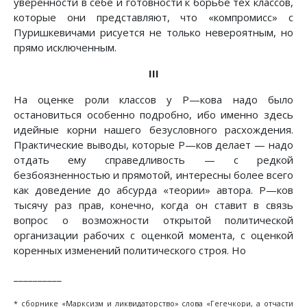
уверенности в себе и готовности к борьбе тех классов,
которые они представляют, что «компромисс» с
Пуришкевичами рисуется не только невероятным, но
прямо исключенным.
III
На оценке роли классов у Ρ—кова надо было
остановиться особенно подробно, ибо именно здесь
идейные корни нашего безусловного расхождения.
Практические выводы, которые Ρ—ков делает — надо
отдать ему справедливость — с редкой
безбоязненностью и прямотой, интересны более всего
как доведение до абсурда «теории» автора. Ρ—ков
тысячу раз прав, конечно, когда он ставит в связь
вопрос о возможности открытой политической
организации рабочих с оценкой момента, с оценкой
коренных изменений политического строя. Но
__________
* сборнике «Марксизм и ликвидаторство» слова «Гегечкори, а отчасти