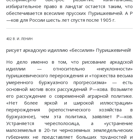
избирательное право в ландтаг остается таким, что
обеспечивается всесилие прусских Пуришкевичей. А Р
—ков для России шесть лет спустя после 1905 г.
402 В. И. ЛЕНИН
рисует аркадскую идиллию «бессилия» Пуришкевичей!
Но дело именно в том, что рисование аркадской
идиллии — относительно «неуклонности»
пуришкевического перерождения и «торжества весьма
умеренного буржуазного прогрессизма» — есть
основной мотив всех рассуждений Ρ—кова. Возьмите
его рассуждение о современной аграрной политике.
«Нет более яркой и широкой иллюстрации»
перерождения (крепостнического хозяйства в
буржуазное), чем эта политика, заявляет Ρ—ков.
Устраняется чересполосица, а «устранение
малоземелья в 20-ти черноземных земледельческих
губерниях не представляет больших трудностей и