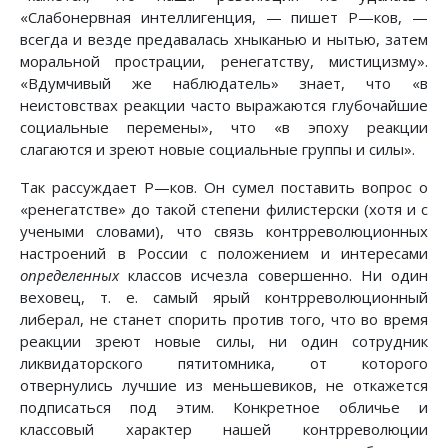
«Слабонервная интеллигенция, — пишет Ρ—ков, —
всегда и везде предавалась хныканью и нытью, затем
моральной прострации, ренегатству, мистицизму».
«Вдумчивый же наблюдатель» знает, что «в
неистовствах реакции часто выражаются глубочайшие
социальные перемены», что «в эпоху реакции
слагаются и зреют новые социальные группы и силы».
Так рассуждает Ρ—ков. Он сумел поставить вопрос о
«ренегатстве» до такой степени филистерски (хотя и с
учеными словами), что связь контрреволюционных
настроений в России с положением и интересами
определенных
классов исчезла совершенно. Ни один
веховец, т. е. самый ярый контрреволюционный
либерал, не станет спорить против того, что во время
реакции зреют новые силы, ни один сотрудник
ликвидаторского пятитомника, от которого
отвернулись лучшие из меньшевиков, не откажется
подписаться под этим. Конкретное обличье и
классовый характер нашей контрреволюции