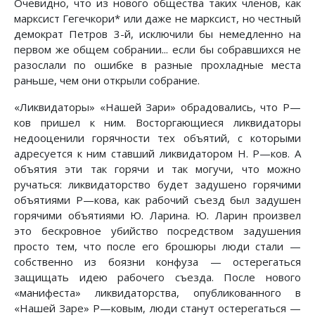
Очевидно, что из нового общества таких членов, как
марксист Гегечкори* или даже не марксист, но честный
демократ Петров 3-й, исключили бы немедленно на
первом же общем собрании... если бы собравшихся не
разослали по ошибке в разные прохладные места
раньше, чем они открыли собрание.
«Ликвидаторы» «Нашей Зари» обрадовались, что Ρ—
ков пришел к ним. Восторгающиеся ликвидаторы
недооценили горячности тех объятий, с которыми
адресуется к ним ставший ликвидатором Η. Ρ—ков. А
объятия эти так горячи и так могучи, что можно
ручаться: ликвидаторство будет задушено горячими
объятиями Ρ—кова, как рабочий съезд был задушен
горячими объятиями Ю. Ларина. Ю. Ларин произвел
это бескровное убийство посредством задушения
просто тем, что после его брошюры люди стали —
собственно из боязни конфуза — остерегаться
защищать идею рабочего съезда. После нового
«манифеста» ликвидаторства, опубликованного в
«Нашей Заре» Ρ—ковым, люди станут остерегаться —