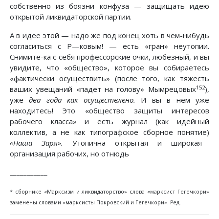
собственно из боязни конфуза — защищать идею
открытой ликвидаторской партии.
А в идее этой — надо же под конец хоть в чем-нибудь
согласиться с Ρ—ковым! — есть «гран» неутопии.
Снимите-ка с себя профессорские очки, любезный, и вы
увидите, что «общество», которое вы собираетесь
«фактически осуществить» (после того, как тяжесть
152
ваших увещаний «падет на голову» Мымрецовых
),
уже
два года как осуществлено.
И вы в нем уже
находитесь! Это «общество защиты интересов
рабочего класса» и есть журнал (как идейный
коллектив, а не как типографское сборное понятие)
«Наша Заря».
Утопична открытая и широкая
организация рабочих, но отнюдь
___________
* сборнике «Марксизм и ликвидаторство» слова «марксист Гегечкори»
заменены словами «марксисты Покровский и Гегечкори». Ред.