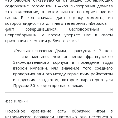
что рабочие отказываются от задач, составляющих
содержание гегемонии! Ρ—ков выпотрошил дочиста
это содержание, а потом наивно повторяет пустое
слово. Ρ—ков сначала дает оценку момента, из
которой видно, что для него гегемония либералов —
факт совершившийся, бесповоротный и
непреоборимый, а потом уверяет нас в своем
признании гегемонии рабочего класса!
«Реально» значение Думы, — рассуждает Ρ—ков,
— «не меньше, чем значение французского
Законодательного корпуса в последние годы
второй империи, или значение того среднего
пропорционального между германским рейхстагом
и прусским ландтагом, которое характерно для
Пруссии 80-х годов прошлого века».
406 В. И. ЛЕНИН
Подобное сравнение есть образчик игры в
исторические параллели, настолько оно несерьезно.