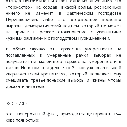
отсюда неизбежно вытекает одно из двух: либо это
«торжество», не создав никакой волны, ровнехонько
ничего не изменит в фактическом господстве
Пуришкевичей, либо это «торжество» косвенно
выразит демократический подъем, который не может
не прийти в резкое столкновение с указанными
«узкими рамками» и с господством Пуришкевичей.
В обоих случаях от торжества умеренности на
поставленных в умеренные рамки выборах не
получается ни малейшего торжества умеренности в
жизни. Но в том-то и дело, что Ρ—ков уже впал в такой
«парламентский кретинизм», который позволяет ему
смешивать третьеиюньские выборы и жизнь! Чтобы
доказать читателю
404 В. И. ЛЕНИН
этот невероятный факт, приходится цитировать Ρ—
кова полностью: