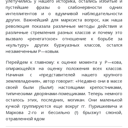
улетучились у нашего историка, остались избитые и
пустейшие фразы о слабонервности одних
интеллигентов и о вдумчивой наблюдательности
других. Важнейший для марксиста вопрос, как наша
революция показала различные методы действия и
различные стремления разных классов и почему это
вызвало «ренегатское» отношение к борьбе за
«культуру» других буржуазных классов, остался
незамеченным Ρ—ковым.
Перейдем к главному: к оценке момента у Ρ—кова,
опирающейся на оценку положения всех классов.
Начиная с «представителей нашего крупного
землевладения», автор говорит: «Недавно они в массе
своей были (были!) настоящими крепостниками,
типическими дворянами-помещиками. Теперь немного
осталось этих, последних, могикан. Они маленькой
кучкой группируются еще вокруг гг. Пуришкевича и
Маркова 2-го и бессильно (!) брызжут слюной,
отравленной ядом