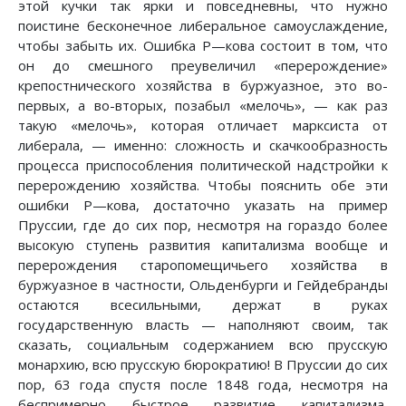
этой кучки так ярки и повседневны, что нужно
поистине бесконечное либеральное самоуслаждение,
чтобы забыть их. Ошибка Ρ—кова состоит в том, что
он до смешного преувеличил «перерождение»
крепостнического хозяйства в буржуазное, это во-
первых, а во-вторых, позабыл «мелочь», — как раз
такую «мелочь», которая отличает марксиста от
либерала, — именно: сложность и скачкообразность
процесса приспособления политической надстройки к
перерождению хозяйства. Чтобы пояснить обе эти
ошибки Ρ—кова, достаточно указать на пример
Пруссии, где до сих пор, несмотря на гораздо более
высокую ступень развития капитализма вообще и
перерождения старопомещичьего хозяйства в
буржуазное в частности, Ольденбурги и Гейдебранды
остаются всесильными, держат в руках
государственную власть — наполняют своим, так
сказать, социальным содержанием всю прусскую
монархию, всю прусскую бюрократию! В Пруссии до сих
пор, 63 года спустя после 1848 года, несмотря на
беспримерно быстрое развитие капитализма,