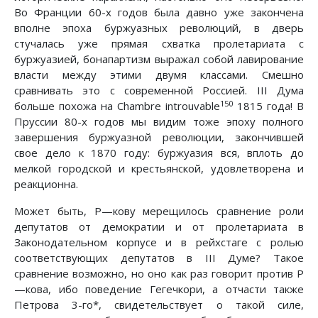
Во Франции 60-х годов была давно уже закончена
вполне эпоха буржуазных революций, в дверь
стучалась уже прямая схватка пролетариата с
буржуазией, бонапартизм выражал собой лавирование
власти между этими двумя классами. Смешно
сравнивать это с современной Россией. III Дума
150
больше похожа на Chambre introuvable
1815 года! В
Пруссии 80-х годов мы видим тоже эпоху полного
завершения буржуазной революции, закончившей
свое дело к 1870 году: буржуазия вся, вплоть до
мелкой городской и крестьянской, удовлетворена и
реакционна.
Может быть, Ρ—кову мерещилось сравнение роли
депутатов от демократии и от пролетариата в
Законодательном корпусе и в рейхстаге с ролью
соответствующих депутатов в III Думе? Такое
сравнение возможно, но оно как раз говорит против Ρ
—кова, ибо поведение Гегечкори, а отчасти также
Петрова 3-го*, свидетельствует о такой силе,