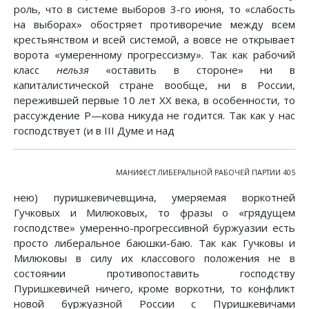
роль, что в системе выборов 3-го июня, то «слабость
на выборах» обостряет противоречие между всем
крестьянством и всей системой, а вовсе не открывает
ворота «умеренному прогрессизму». Так как рабочий
класс
нельзя
«оставить в стороне» ни в
капиталистической стране вообще, ни в России,
пережившей первые 10 лет XX века, в особенности, то
рассуждение Ρ—кова никуда не годится. Так как у нас
господствует (и в III Думе и над
МАНИФЕСТ ЛИБЕРАЛЬНОЙ РАБОЧЕЙ ПАРТИИ 405
нею) пуришкевичевщина, умеряемая воркотней
Гучковых и Милюковых, то фразы о «грядущем
господстве» умеренно-прогрессивной буржуазии есть
просто либеральное баюшки-баю. Так как Гучковы и
Милюковы в силу их классового положения не в
состоянии противопоставить господству
Пуришкевичей ничего, кроме воркотни, то конфликт
новой буржуазной России с Пуришкевичами