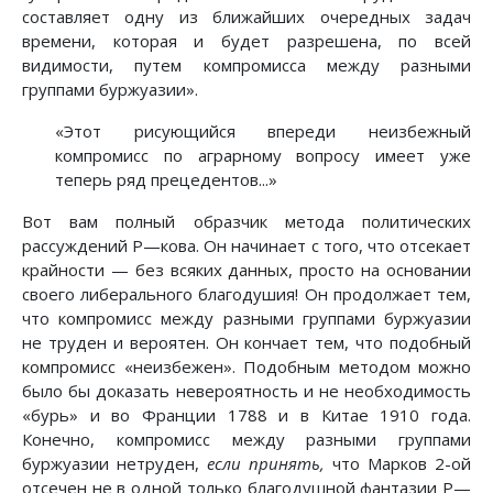
составляет одну из ближайших очередных задач
времени, которая и будет разрешена, по всей
видимости, путем компромисса между разными
группами буржуазии».
«Этот рисующийся впереди неизбежный
компромисс по аграрному вопросу имеет уже
теперь ряд прецедентов...»
Вот вам полный образчик метода политических
рассуждений Ρ—кова. Он начинает с того, что отсекает
крайности — без всяких данных, просто на основании
своего либерального благодушия! Он продолжает тем,
что компромисс между разными группами буржуазии
не труден и вероятен. Он кончает тем, что подобный
компромисс «неизбежен». Подобным методом можно
было бы доказать невероятность и не необходимость
«бурь» и во Франции 1788 и в Китае 1910 года.
Конечно, компромисс между разными группами
буржуазии нетруден,
если принять,
что Марков 2-ой
отсечен не в одной только благодушной фантазии Ρ—