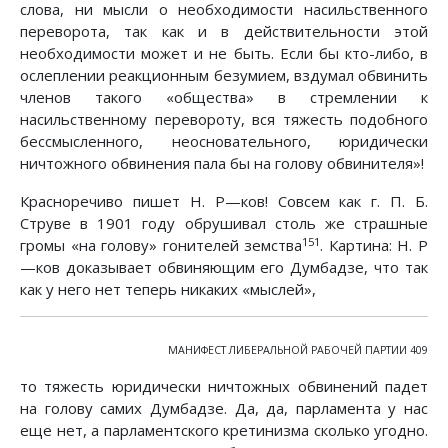
слова, ни мысли о необходимости насильственного
переворота, так как и в действительности этой
необходимости может и не быть. Если бы кто-либо, в
ослеплении реакционным безумием, вздумал обвинить
членов такого «общества» в стремлении к
насильственному перевороту, вся тяжесть подобного
бессмысленного, неосновательного, юридически
ничтожного обвинения пала бы на голову обвинителя»!
Красноречиво пишет Η. Ρ—ков! Совсем как г. П. Б.
Струве в 1901 году обрушивал столь же страшные
151
громы «на голову» гонителей земства
. Картина: Η. Ρ
—ков доказывает обвиняющим его Думбадзе, что так
как у него нет теперь никаких «мыслей»,
МАНИФЕСТ ЛИБЕРАЛЬНОЙ РАБОЧЕЙ ПАРТИИ 409
то тяжесть юридически ничтожных обвинений падет
на голову самих Думбадзе. Да, да, парламента у нас
еще нет, а парламентского кретинизма сколько угодно.