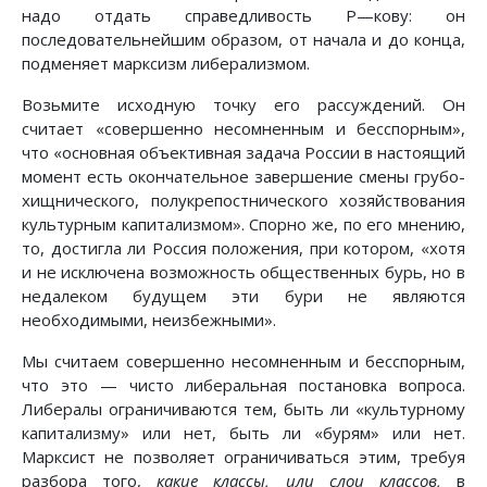
надо отдать справедливость Ρ—кову: он
последовательнейшим образом, от начала и до конца,
подменяет марксизм либерализмом.
Возьмите исходную точку его рассуждений. Он
считает «совершенно несомненным и бесспорным»,
что «основная объективная задача России в настоящий
момент есть окончательное завершение смены грубо-
хищнического, полукрепостнического хозяйствования
культурным капитализмом». Спорно же, по его мнению,
то, достигла ли Россия положения, при котором, «хотя
и не исключена возможность общественных бурь, но в
недалеком будущем эти бури не являются
необходимыми, неизбежными».
Мы считаем совершенно несомненным и бесспорным,
что это — чисто либеральная постановка вопроса.
Либералы ограничиваются тем, быть ли «культурному
капитализму» или нет, быть ли «бурям» или нет.
Марксист не позволяет ограничиваться этим, требуя
разбора того,
какие классы, или слои классов,
в