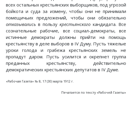
всех остальных крестьянских выборщиков, под угрозой
бойкота и суда за измену, чтобы они не принимали
помещичьих предложений, чтобы они обязательно
отказывались
в пользу
крестьянского
кандидата. Все
сознательные рабочие, все социал-демократы, все
истинные демократы должны прийти на помощь
крестьянству в деле выборов в IV Думу. Пусть тяжелые
уроки голода и грабежа крестьянских земель не
пропадут даром. Пусть усилится и окрепнет группа
преданных крестьянству, действительно
демократических крестьянских депутатов в IV Думе.
«Рабочая Газета» № 8, 17 (30) марта 1912 г.
Печатается по тексту «Рабочей Газеты»
Предыдущий: Аноним из «Vorwarts'a» и положе
Следующий: Голод
Назад
Вперед