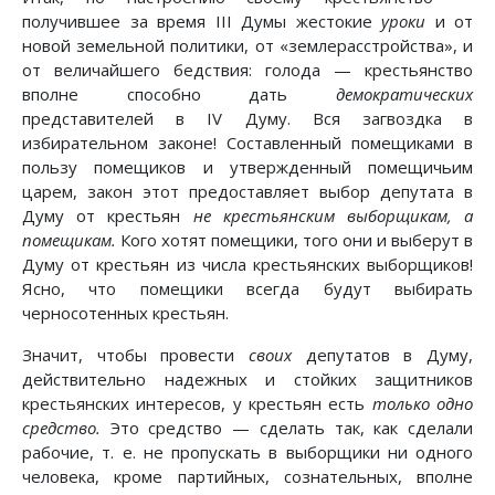
получившее за время III Думы жестокие
уроки
и от
новой земельной политики, от «землерасстройства», и
от величайшего бедствия: голода — крестьянство
вполне способно дать
демократических
представителей в IV Думу. Вся загвоздка в
избирательном законе! Составленный помещиками в
пользу помещиков и утвержденный помещичьим
царем, закон этот предоставляет выбор депутата в
Думу от крестьян
не крестьянским выборщикам, а
помещикам.
Кого хотят помещики, того они и выберут в
Думу от крестьян из числа крестьянских выборщиков!
Ясно, что помещики всегда будут выбирать
черносотенных крестьян.
Значит, чтобы провести
своих
депутатов в Думу,
действительно надежных и стойких защитников
крестьянских интересов, у крестьян есть
только одно
средство.
Это средство — сделать так, как сделали
рабочие, т. е. не пропускать в выборщики ни одного
человека, кроме партийных, сознательных, вполне