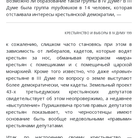
Возможно ли образование такой группы в IV Думе? В III
Думе была группа
трудовиков
в 14 человек, которая
отстаивала интересы крестьянской демократии, —
КРЕСТЬЯНСТВО И ВЫБОРЫ В IV ДУМУ 199
к сожалению, слишком часто становясь при этом в
зависимость от либералов, кадетов, которые водят
крестьян за нос, обманывая призраком «мира»
крестьян с помещиками и с помещичьей царской
монархией. Кроме того известно, что даже
«правые»
крестьяне в III Думе по вопросу о земле выступают
более демократически, чем кадеты. Земельный проект
43-х третьедумских крестьянских депутатов
свидетельствует об этом неопровержимо, а недавнее
«выступление» Пуришкевича против правых депутатов
крестьян показывает, что черносотенцы имеют
основание быть вообще недовольными «правыми»
крестьянами депутатами.
Итак, по настроению своему крестьянство —