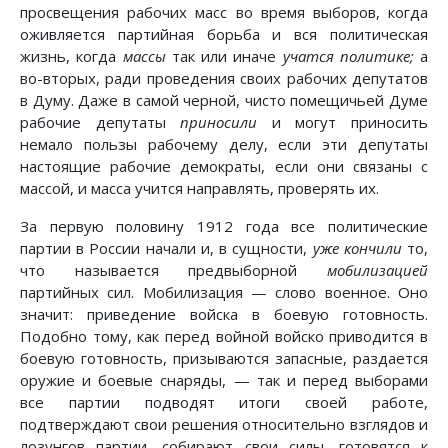
просвещения рабочих масс во время выборов, когда
оживляется партийная борьба и вся политическая
жизнь, когда
массы
так или иначе
учатся политике;
а
во-вторых, ради проведения своих рабочих депутатов
в Думу. Даже в самой черной, чисто помещичьей Думе
рабочие депутаты
приносили
и могут приносить
немало пользы рабочему делу, если эти депутаты
настоящие рабочие демократы, если они связаны с
массой, и масса учится направлять, проверять их.
За первую половину 1912 года все политические
партии в России начали и, в сущности,
уже кончили
то,
что называется предвыборной
мобилизацией
партийных сил. Мобилизация — слово военное. Оно
значит: приведение войска в боевую готовность.
Подобно тому, как перед войной войско приводится в
боевую готовность, призываются запасные, раздается
оружие и боевые снаряды, — так и перед выборами
все партии подводят итоги своей работе,
подтверждают свои решения относительно взглядов и
лозунгов партии, собирают свои силы, готовятся к