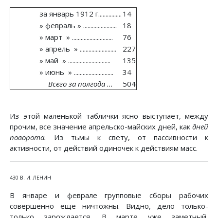
за январь 1912 г................
14
» февраль » .......................
18
» март » ............................
76
» апрель » .........................
227
» май » .............................
135
» июнь » ...........................
34
Всего за полгода ...
504
Из этой маленькой таблички ясно выступает, между
прочим, все значение апрельско-майских дней, как
дней
поворота.
Из тьмы к свету, от пассивности к
активности, от действий одиночек к действиям масс.
430 В. И. ЛЕНИН
В январе и феврале групповые сборы рабочих
совершенно еще ничтожны. Видно, дело только-
только зарождается. В марте уже заметный,