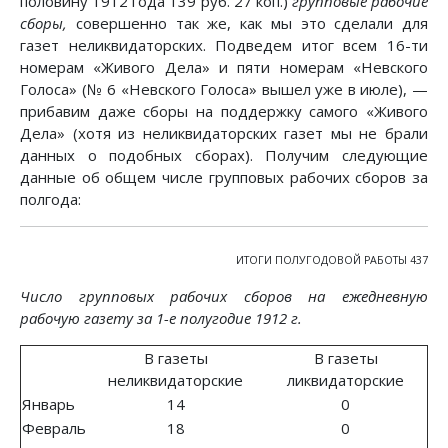
половину 1912 года 139 руб. 27 коп.)
групповые рабочие
сборы,
совершенно так же, как мы это сделали для
газет неликвидаторских. Подведем итог всем 16-ти
номерам «Живого Дела» и пяти номерам «Невского
Голоса» (№ 6 «Невского Голоса» вышел уже в июле), —
прибавим даже сборы на поддержку самого «Живого
Дела» (хотя из неликвидаторских газет мы не брали
данных о подобных сборах). Получим следующие
данные об общем числе групповых рабочих сборов за
полгода:
ИТОГИ ПОЛУГОДОВОЙ РАБОТЫ 437
Число групповых рабочих сборов на ежедневную
рабочую газету за 1-е полугодие 1912 г.
В газеты
В газеты
неликвидаторские
ликвидаторские
Январь
14
0
Февраль
18
0