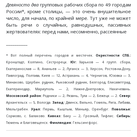
Девяносто два
групповых рабочих сбора по 49 городам
России*, кроме столицы, — это очень внушительное
число, для начала, по крайней мере. Тут уже не может
быть речи о случайных, равнодушных, пассивных
жертвователях: перед нами, несомненно, рассеянные
__________
* Вот полный перечень городов и местечек.
Окрестности СПБ.:
Кронштадт, Колпино, Сестрорецк.
Юг:
Харьков — 4 групп. сбора,
Екатеринослав — 8, Ананьев — 2, Луганск — 3, Херсон, Ростов-на-Дону,
Павлоград, Полтава, Киев — 12, Астрахань — 4, Чернигов, Юзовка — 3,
Минаково, Щербин. рудник, Рыковский рудник, Белгород, Елисаветград,
Екатеринодар, Мариуполь — 2, Нижне-Днепровск, Нахичевань.
Московский район:
Родники — 2, Рязань, Тула — 2, Бежецк — 2.
Север:
Архангельск — 5, Вологда.
Запад:
Двинск, Вильно, Гомель, Рига, Либава,
Мюльграбен.
Урал:
Пермь, Кыштым, Миньяр, Оренбург.
Поволжье:
Сормово, с. Балаково.
Кавказ:
Баку — 2, Грозный, Тифлис.
Сибирь:
Тюмень и Благовещенск.
Финляндия:
Гельсингфорс.