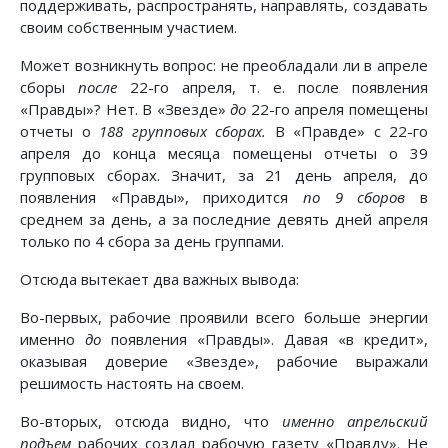
поддерживать, распространять, направлять, создавать
своим собственным участием.
Может возникнуть вопрос: не преобладали ли в апреле
сборы
после
22-го апреля, т. е. после появления
«Правды»? Нет. В «Звезде»
до
22-го апреля помещены
отчеты о
188 групповых сборах.
В «Правде» с 22-го
апреля до конца месяца помещены отчеты о 39
групповых сборах. Значит, за 21 день апреля, до
появления «Правды», приходится
по 9 сборов
в
среднем за день, а за последние девять дней апреля
только по 4 сбора за день группами.
Отсюда вытекает два важных вывода:
Во-первых, рабочие проявили всего больше энергии
именно
до
появления «Правды». Давая «в кредит»,
оказывая доверие «Звезде», рабочие выражали
решимость настоять на своем.
Во-вторых, отсюда видно, что
именно апрельский
подъем
рабочих создал рабочую газету «Правду». Не