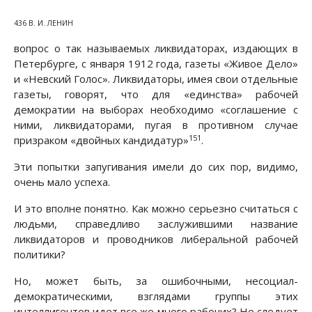
436 В. И. ЛЕНИН
вопрос о так называемых ликвидаторах, издающих в
Петербурге, с января 1912 года, газеты «Живое Дело»
и «Невский Голос». Ликвидаторы, имея свои отдельные
газеты, говорят, что для «единства» рабочей
демократии на выборах необходимо «соглашение с
ними, ликвидаторами, пугая в противном случае
151
призраком «двойных кандидатур»
.
Эти попытки запугивания имели до сих пор, видимо,
очень мало успеха.
И это вполне понятно. Как можно серьезно считаться с
людьми, справедливо заслужившими название
ликвидаторов и проводников либеральной рабочей
политики?
Но, может быть, за ошибочными, несоциал-
демократическими, взглядами группы этих
интеллигентов идет все же много рабочих? Не следует