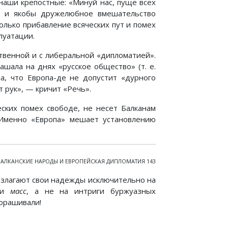
 наши крепостные: «Минуй нас, пуще всех
е и якобы дружелюбное вмешательство
олько прибавление всяческих пут и помех
луатации.
твенной и с либеральной «дипломатией».
ашала на днях «русское общество» (т. е.
на, что Европа-де не допустит «дурного
 рук», — кричит «Речь».
еских помех свободе, не несет Балканам
 Именно «Европа» мешает установлению
БАЛКАНСКИЕ НАРОДЫ И ЕВРОПЕЙСКАЯ ДИПЛОМАТИЯ 143
озлагают свои надежды исключительно на
сти
масс
, а не на интриги буржуазных
орашивали!