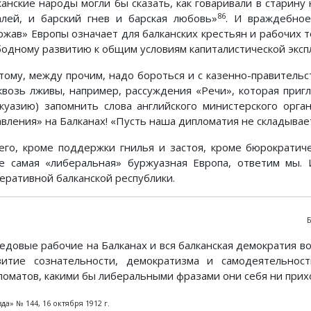
канские народы могли бы сказать, как говаривали в старину
86
алей, и барский гнев и барская любовь»
. И враждебно
ржав» Европы означает для балканских крестьян и рабочих т
бодному развитию к общим условиям капиталистической эксп
тому, между прочим, надо бороться и с казенно-правительс
квозь лживы, например, рассуждения «Речи», которая пригл
жуазию) запомнить слова английского министерского орга
авления» на Балканах! «Пусть наша дипломатия не складывает
его, кроме поддержки гнилья и застоя, кроме бюрократич
е самая «либеральная» буржуазная Европа, ответим мы.
еративной балканской республики.
едовые рабочие на Балканах и вся балканская демократия в
витие сознательности, демократизма и самодеятельно
ломатов, какими бы либеральными фразами они себя ни прих
да» № 144, 16 октября 1912 г.