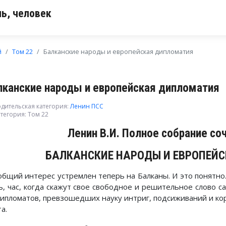
ь, человек
й
Том 22
Балканские народы и европейская дипломатия
лканские народы и европейская дипломатия
дительская категория:
Ленин ПСС
тегория:
Том 22
Ленин В.И. Полное собрание со
БАЛКАНСКИЕ НАРОДЫ И ЕВРОПЕЙ
общий интерес устремлен теперь на Балканы. И это понятно
ь, час, когда скажут свое свободное и решительное слово 
дипломатов, превзошедших науку интриг, подсиживаний и ко
а.