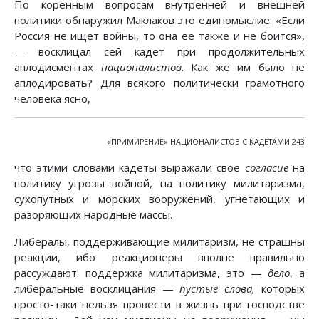
По коренным вопросам внутренней и внешней
политики обнаружил Маклаков это единомыслие. «Если
Россия не ищет войны, то она ее также и не боится»,
— восклицал сей кадет при продолжительных
аплодисментах
националистов
. Как же им было не
аплодировать? Для всякого политически грамотного
человека ясно,
«ПРИМИРЕНИЕ» НАЦИОНАЛИСТОВ С КАДЕТАМИ 243
что этими словами кадеты выражали свое
согласие
на
политику угрозы войной, на политику милитаризма,
сухопутных и морских вооружений, угнетающих и
разоряющих народные массы.
Либералы, поддерживающие милитаризм, не страшны
реакции, ибо реакционеры вполне правильно
рассуждают: поддержка милитаризма, это —
дело
, а
либеральные восклицания —
пустые слова,
которых
просто-таки нельзя провести в жизнь при господстве