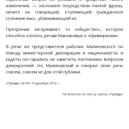
изменения, —
заслоняет
посредством гнилой фразы,
ничего не говорящей, отупляющей гражданское
сознание масс, убаюкивающей их.
Презрения заслуживает то «общество», которое
способно хлопать речам Маклаковых о «примирении».
В речи же представителя рабочих Малиновского по
поводу министерской декларации и националисты и
кадеты постарались не заметить
постановки
вопросов
демократией. Но Малиновский и говорил свою речь
совсем, совсем
не
для этой публики.
«Правда» №194, 15 декабря 1912 г.
Печатается по тексту газеты «Правда»
Предыдущий: Национал-либералы
Следующий: Рабочий класс и ег
Назад
Вперед