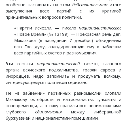
особенно настаивать на этом
действительном
итоге
выступления всех партий с их критикой
принципиальных вопросов политики.
«Партии исчезли, — писало
националистическое
«Новое Время» (№ 13199). — Прекрасная речь деп.
Маклакова (в заседании 7 декабря) объединила
всю Гос. думу, аплодировавшую ему в забвении
всех партийных счетов и разномыслии».
Эти отзывы
националистической
газеты, главного
органа всяческого подхалимства, травли евреев и
инородцев, надо запомнить и продумать всякому,
интересующемуся политикой серьезно.
Не «в забвении» партийных разномыслии хлопали
Маклакову октябристы и националисты, гучковцы и
нововременцы, а в силу правильного понимания ими
глубокого
единомыслия
между либеральной
буржуазией и националистами-помещиками.