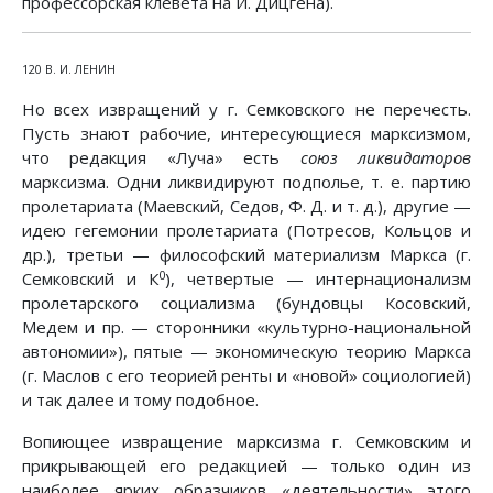
профессорская клевета на И. Дицгена).
120 В. И. ЛЕНИН
Но всех извращений у г. Семковского не перечесть.
Пусть знают рабочие, интересующиеся марксизмом,
что редакция «Луча» есть
союз ликвидаторов
марксизма. Одни ликвидируют подполье, т. е. партию
пролетариата (Маевский, Седов, Ф. Д. и т. д.), другие —
идею гегемонии пролетариата (Потресов, Кольцов и
др.), третьи — философский материализм Маркса (г.
0
Семковский и К
), четвертые — интернационализм
пролетарского социализма (бундовцы Косовский,
Медем и пр. — сторонники «культурно-национальной
автономии»), пятые — экономическую теорию Маркса
(г. Маслов с его теорией ренты и «новой» социологией)
и так далее и тому подобное.
Вопиющее извращение марксизма г. Семковским и
прикрывающей его редакцией — только один из
наиболее ярких образчиков «деятельности» этого