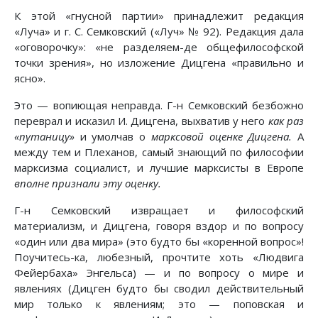
К этой «гнусной партии» принадлежит редакция
«Луча» и г. С. Семковский («Луч» № 92). Редакция дала
«оговорочку»: «не разделяем-де общефилософской
точки зрения», но изложение Дицгена «правильно и
ясно».
Это — вопиющая неправда. Г-н Семковский безбожно
переврал и исказил И. Дицгена, выхватив у него
как раз
«путаницу»
и умолчав о
марксовой оценке Дицгена.
А
между тем и Плеханов, самый знающий по философии
марксизма социалист, и лучшие марксисты в Европе
вполне признали эту оценку.
Г-н Семковский извращает и философский
материализм, и Дицгена, говоря вздор и по вопросу
«один или два мира» (это будто бы «коренной вопрос»!
Поучитесь-ка, любезный, прочтите хоть «Людвига
Фейербаха» Энгельса) — и по вопросу о мире и
явлениях (Дицген будто бы сводил действительный
мир только к явлениям; это — поповская и