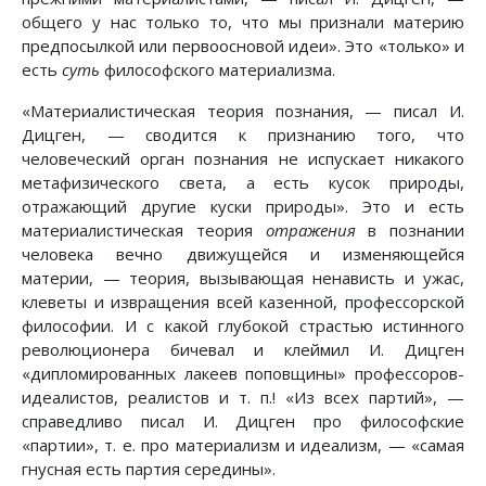
общего у нас только то, что мы признали материю
предпосылкой или первоосновой идеи». Это «только» и
есть
суть
философского материализма.
«Материалистическая теория познания, — писал И.
Дицген, — сводится к признанию того, что
человеческий орган познания не испускает никакого
метафизического света, а есть кусок природы,
отражающий другие куски природы». Это и есть
материалистическая теория
отражения
в познании
человека вечно движущейся и изменяющейся
материи, — теория, вызывающая ненависть и ужас,
клеветы и извращения всей казенной, профессорской
философии. И с какой глубокой страстью истинного
революционера бичевал и клеймил И. Дицген
«дипломированных лакеев поповщины» профессоров-
идеалистов, реалистов и т. п.! «Из всех партий», —
справедливо писал И. Дицген про философские
«партии», т. е. про материализм и идеализм, — «самая
гнусная есть партия середины».