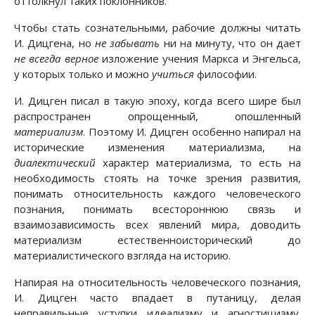
оттолкнул таких поклонников.
Чтобы стать сознательными, рабочие должны читать
И. Дицгена, но
не забывать
ни на минуту, что он дает
не всегда
верное
изложение учения Маркса и Энгельса,
у которых только и можно
учиться
философии.
И. Дицген писал в такую эпоху, когда всего шире был
распространен опрощенный, опошленный
материализм
. Поэтому И. Дицген особенно напирал на
исторические изменения материализма, на
диалектический
характер материализма, то есть на
необходимость стоять на точке зрения развития,
понимать относительность каждого человеческого
познания, понимать всестороннюю связь и
взаимозависимость всех явлений мира, доводить
материализм естественноисторический до
материалистического взгляда на историю.
Напирая на относительность человеческого познания,
И. Дицген часто впадает в путаницу, делая
неправильные уступки идеализму и агностицизму.