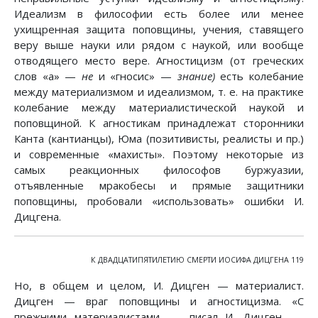
Идеализм в философии есть более или менее
ухищренная защита поповщины, учения, ставящего
веру выше науки или рядом с наукой, или вообще
отводящего место вере. Агностицизм (от греческих
слов «а» —
не
и «гносис» —
знание)
есть колебание
между материализмом и идеализмом, т. е. на практике
колебание между материалистической наукой и
поповщиной. К агностикам принадлежат сторонники
Канта (кантианцы), Юма (позитивисты, реалисты и пр.)
и современные «махисты». Поэтому некоторые из
самых реакционных философов буржуазии,
отъявленные мракобесы и прямые защитники
поповщины, пробовали «использовать» ошибки И.
Дицгена.
К ДВАДЦАТИПЯТИЛЕТИЮ СМЕРТИ ИОСИФА ДИЦГЕНА 119
Но, в общем и целом, И. Дицген — материалист.
Дицген — враг поповщины и агностицизма. «С
прежними материалистами, — писал И. Дицген, —