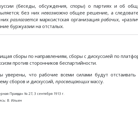
куссии (беседы, обсуждения, споры) о партиях и об общ
пыляется; без них
невозможно
общее решение, а следовате
 них
разлагается
марксистская организация
рабочих
, «разл
яние буржуазии на отсталых.
ищая сборы по направлениям, сборы с дискуссией по платфо
ксизм против сторонников беспартийности.
ы уверены, что рабочие всеми силами будут отстаивать
тему сборов и дискуссий,
просвещающих
массу.
рная Правда» № 27, 3 сентября 1913 г.
сь: В. Ильин
Предыдущий: Неделю спус
Следующий: 
Назад
Вперед