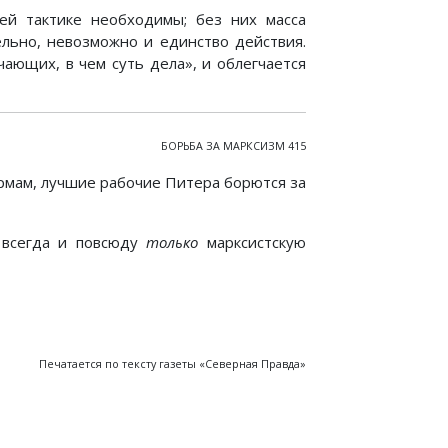
ей тактике необходимы; без них масса
льно, невозможно и единство действия.
ичающих, в чем суть дела», и облегчается
БОРЬБА ЗА МАРКСИЗМ 415
рмам, лучшие рабочие Питера борются за
 всегда и повсюду
только
марксистскую
Печатается по тексту газеты «Северная Правда»
тя после побоища в Дублине
Купец Салазкин и писатель Ф. Д.