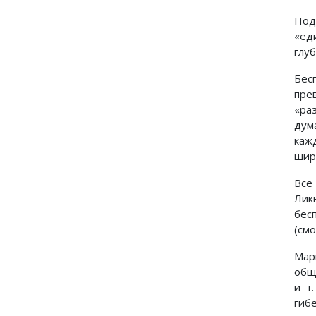
Под
«ед
глу
Бес
пре
«ра
дум
каж
шир
Все
Лик
бес
(см
Мар
общ
и т
гиб