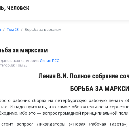
ь, человек
й
Том 23
Борьба за марксизм
рьба за марксизм
дительская категория:
Ленин ПСС
тегория:
Том 23
Ленин В.И. Полное собрание со
БОРЬБА ЗА МАРКС
рос о рабочих сборах на петербургскую рабочую печать о
етах. И надо признать, что самое обстоятельное и серьезн
бходимо, ибо это — вопрос громадной принципиальной поли
 стоит вопрос? Ликвидаторы («Новая Рабочая Газета»)