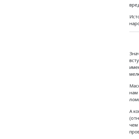
вре
Ист
наро
Зна
вст
им
мел
Мас
нам
пом
А к
(от
чем
про