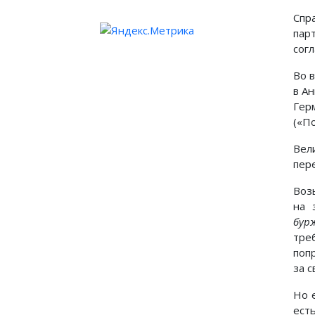
Спр
пар
согл
Во 
в А
Гер
(«П
Вел
пер
Воз
на 
бур
тре
поп
за 
Но 
ест