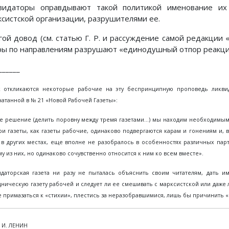
видаторы оправдывают такой политикой именование их 
ксистской организации, разрушителями ее.
гой довод (см. статью Г. Р. и рассуждение самой редакции
ры по направлениям разрушают «единодушный отпор реакци
______
к откликаются некоторые рабочие на эту беспринципную проповедь ликви
атанной в № 21 «Новой Рабочей Газеты»:
е решение (делить поровну между тремя газетами...) мы находим необходимым
ри газеты, как газеты рабочие, одинаково подвергаются карам и гонениям и, 
и в других местах, еще вполне не разобралось в особенностях различных па
у из них, но одинаково сочувственно относится к ним ко всем вместе».
идаторская газета ни разу не пыталась объяснить своим читателям, дать и
ническую газету рабочей и следует ли ее смешивать с марксистской или даже 
 примазаться к «стихии», плестись за неразобравшимися, лишь бы причинить 
. И. ЛЕНИН