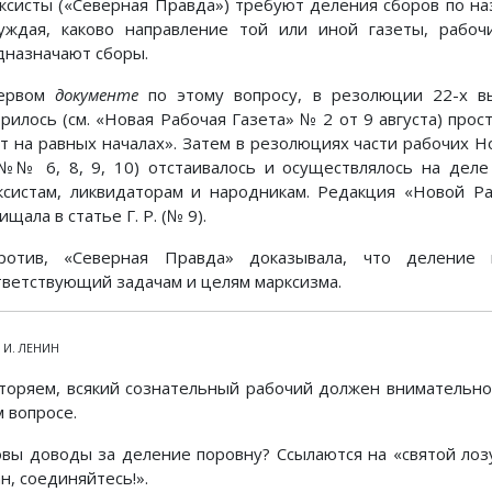
ксисты («Северная Правда») требуют деления сборов по на
уждая, каково направление той или иной газеты, раб
дназначают сборы.
ервом
документе
по этому вопросу, в резолюции 22-х вы
орилось (см. «Новая Рабочая Газета» № 2 от 9 августа) прос
ет на равных началах». Затем в резолюциях части рабочих Н
№№ 6, 8, 9, 10) отстаивалось и осуществлялось на дел
ксистам, ликвидаторам и народникам. Редакция «Новой Р
щала в статье Г. Р. (№ 9).
ротив, «Северная Правда» доказывала, что деление
тветствующий задачам и целям марксизма.
. И. ЛЕНИН
торяем, всякий сознательный рабочий должен внимательно
м вопросе.
овы доводы за деление поровну? Ссылаются на «святой лозу
н, соединяйтесь!».