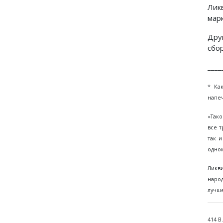
Лик
мар
Дру
сбо
____
* Ка
напеч
«Тако
все т
так 
одном
Ликв
народ
лучше
414 В