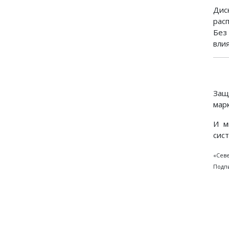
Дис
рас
Без
вли
Защ
мар
И м
сис
«Севе
Подпи