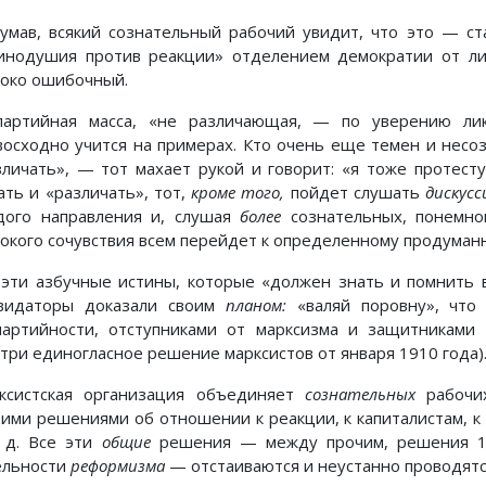
умав, всякий сознательный рабочий увидит, что это — с
инодушия против реакции» отделением демократии от ли
боко ошибочный.
партийная масса, «не различающая, — по уверению лик
восходно учится на примерах. Кто очень еще темен и несоз
зличать», — тот махает рукой и говорит: «я тоже протесту
ать и «различать», тот,
кроме того,
пойдет слушать
дискус
дого направления и, слушая
более
сознательных, понемног
окого сочувствия всем перейдет к определенному продуман
 эти азбучные истины, которые «должен знать и помнить 
видаторы доказали своим
планом:
«валяй поровну», чт
партийности, отступниками от марксизма и защитниками 
отри единогласное решение марксистов от января 1910 года)
ксистская организация объединяет
сознательных
рабочих
ими решениями об отношении к реакции, к капиталистам, к
. д. Все эти
общие
решения — между прочим, решения 19
ельности
реформизма
— отстаиваются и неустанно проводятс