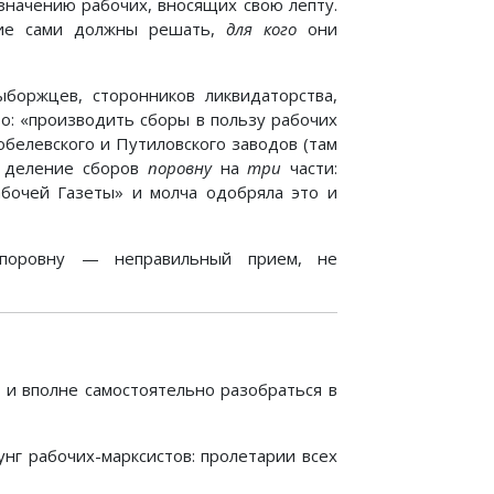
значению рабочих, вносящих свою лепту.
очие сами должны решать,
для кого
они
боржцев, сторонников ликвидаторства,
то: «производить сборы в пользу рабочих
обелевского и Путиловского заводов (там
е деление сборов
поровну
на
три
части:
абочей Газеты» и молча одобряла это и
 поровну — неправильный прием, не
 и вполне самостоятельно разобраться в
нг рабочих-марксистов: пролетарии всех