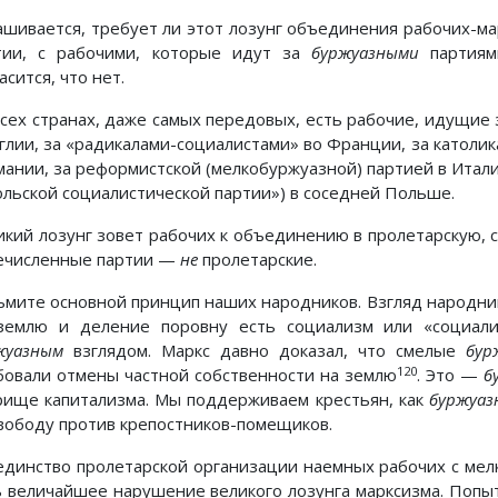
ашивается, требует ли этот лозунг объединения рабочих-мар
тии, с рабочими, которые идут за
буржуазными
партиям
асится, что нет.
всех странах, даже самых передовых, есть рабочие, идущие
нглии, за «радикалами-социалистами» во Франции, за католи
мании, за реформистской (мелкобуржуазной) партией в Итали
ольской социалистической партии») в соседней Польше.
икий лозунг зовет рабочих к объединению в пролетарскую, 
ечисленные партии —
не
пролетарские.
ьмите основной принцип наших народников. Взгляд народник
землю и деление поровну есть социализм или «социали
жуазным
взглядом. Маркс давно доказал, что смелые
бур
120
бовали отмены частной собственности на землю
. Это —
б
рище капитализма. Мы поддерживаем крестьян, как
буржуаз
свободу против крепостников-помещиков.
единство пролетарской организации наемных рабочих с ме
ь величайшее нарушение великого лозунга марксизма. Попыт