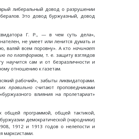
тарый либеральный довод о разрушении
бералов. Это довод буржуазный, довод
видатора Г. Р., — в чем суть дела»,
нателен, не умеет или ленится думать и
ю, валяй всем поровну». А кто
начинает
сию по платформам,
т. е. защиту взглядов
у научится сам и от безразличности и
ному отношению к газетам.
всякий рабочий», забыты ликвидаторами.
о их
правильно
считают проповедниками
«буржуазного влияния на пролетариат»
.
 общей программой, общей тактикой,
 буржуазии демократической (народники)
08, 1912 и 1913 годов о нелепости и
я марксистами.