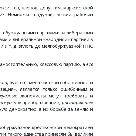
ксистов, членов, допустим, марксистской
и? Немножко подумав, всякий рабочий
 за буржуазными партиями: за либералами
ками и либеральной «народной» партией в
и и т. д. вплоть до мелкобуржуазной ППС
самостоятельную, классовую партию, а
все
ов, будто отмена частной собственности
зация», является только ошибочным и
жуазные
экономисты могут требовать и
уржуазное
преобразование,
расширяющее
ную
демократию, в их борьбе за землю и
лкобуржуазной крестьянской демократией
ки такого единства принесли бы великий