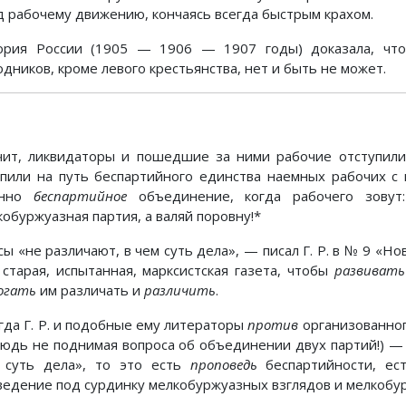
д рабочему движению, кончаясь всегда быстрым крахом.
ория России (1905 — 1906 — 1907 годы) доказала, что 
дников, кроме левого крестьянства, нет и быть не может.
чит, ликвидаторы и пошедшие за ними рабочие отступили
упили на путь беспартийного единства наемных рабочих с
енно
беспартийное
объединение, когда рабочего зовут:
кобуржуазная партия, а валяй поровну!*
сы «не различают, в чем суть дела», — писал Г. Р. в № 9 «Н
 старая, испытанная, марксистская газета, чтобы
развивать
огать
им различать и
различить
.
огда Г. Р. и подобные ему литераторы
против
организованног
нюдь не поднимая вопроса об объединении двух партий!) — 
 суть дела», то это есть
проповедь
беспартийности, е
ведение под сурдинку мелкобуржуазных взглядов и мелкобу