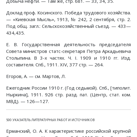
Добыча нефти. — Там же, стр. 681. — 33, 34, 35.
Доклад проф. Косинского. Победа трудового хозяйства.
— «Киевская Мысль», 1913, № 242, 2 сентября, стр. 2.
Под общ. загл.: Сельскохозяйственный съезд. — 433—
434,435.
Е. В. Государственная деятельность председателя
Совета министров статс-секретаря Петра Аркадьевича
Столыпина. В 3-х частях. Ч. I. 1909 и 1910 гг. Изд.
составителя. Спб., 1911. XIV, 377 стр. — 264.
Егоров, А. — см. Мартов, Л.
Ежегодник России 1910 г. (Год седьмой). Спб., [типолит.
Ныркина], 1911. 926 стр. разд. пат. (Центр, стат. ком.
МВД). — 126—127.
500 УКАЗАТЕЛЬ ЛИТЕРАТУРНЫХ РАБОТ И ИСТОЧНИКОВ
Ерманский, О. А. К характеристике российской крупной