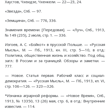
Хаустов, Чхеидзе, Чхенкели. — 22—23, 24.
«Звезда», Спб. — 97.
«Земщина», Спб. — 776, 336.
Знамения времени. [Передовая]. — «Луч», Спб., 1913,
№ 149 (235), 2 июля, стр. 1. — 336.
Изгоев, А. С. «Бойкот» в прусской Польше. — «Русская
Мысль», М. — Пб., 1913, кн. III, стр. 5—10, в отд.:
Политика, общественная жизнь и хозяйство. Под общ.
загл.: В России и за границей. Обзоры и заметки. —
777.
— Новое. Статья первая. Рабочий класс и социал-
демократия. — «Русская Мысль», М. — Пб., 1913, кп. VI,
стр. 106—126. — 323—326.
*Изнанка аграрной реформы. — «Новое Время», Спб.,
1913, № 13350, 13 (26) мая, стр. 6, в отд.: Внутренние
известия. — 114.