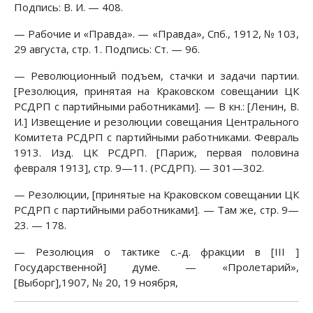
Подпись: В. И. — 408.
— Рабочие и «Правда». — «Правда», Спб., 1912, № 103,
29 августа, стр. 1. Подпись: Ст. — 96.
— Революционный подъем, стачки и задачи партии.
[Резолюция, принятая на Краковском совещании ЦК
РСДРП с партийными работниками]. — В кн.: [Ленин, В.
И.] Извещение и резолюции совещания Центрального
Комитета РСДРП с партийными работниками. Февраль
1913. Изд. ЦК РСДРП. [Париж, первая половина
февраля 1913], стр. 9—11. (РСДРП). — 301—302.
— Резолюции, [принятые на Краковском совещании ЦК
РСДРП с партийными работниками]. — Там же, стр. 9—
23. — 178.
— Резолюция о тактике с.-д. фракции в [III ]
Государственной] думе. — «Пролетарий»,
[Выборг],1907, № 20, 19 ноября,