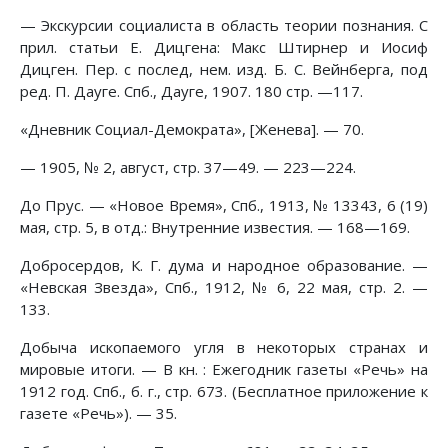
— Экскурсии социалиста в область теории познания. С
прил. статьи Е. Дицгена: Макс Штирнер и Иосиф
Дицген. Пер. с послед, нем. изд. Б. С. Вейнберга, под
ред. П. Дауге. Спб., Дауге, 1907. 180 стр. —117.
«Дневник Социал-Демократа», [Женева]. — 70.
— 1905, № 2, август, стр. 37—49. — 223—224.
До Прус. — «Новое Время», Спб., 1913, № 13343, 6 (19)
мая, стр. 5, в отд.: Внутренние известия. — 168—169.
Добросердов, К. Г. дума и народное образование. —
«Невская Звезда», Спб., 1912, № 6, 22 мая, стр. 2. —
133.
Добыча ископаемого угля в некоторых странах и
мировые итоги. — В кн. : Ежегодник газеты «Речь» на
1912 год. Спб., б. г., стр. 673. (Бесплатное приложение к
газете «Речь»). — 35.