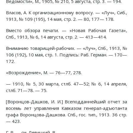
Ведомости», М., 1905, № 210, 5 августа, стр. 3. — 194.
Власов, А. К организационному вопросу. — «Луч», Сиб.,
1913, № 109 (195), 14 мая, стр. 2. — 80, 177— 178.
Вместо обзора печати. — «Новая Рабочая Газета»,
Спб., 1913, № 6, 14 августа, стр. 2. — 413—414.
Вниманию товарищей-рабочих. — «Луч», Спб., 1913, №
106 (192), 10 мая, стр. 1. Подпись: Раб. Герман. — 170—
172.
«Возрождение», М. — 76—77, 278.
— 1910, № 5, 30 марта, стлб. 47—52; № 6, 14 апреля,
стлб. 71—78. — 75.
[Воронцов-Дашков, И. И.] Всеподданнейший отчет за
восемь лет управления Кавказом генерал-адъютанта
графа Воронцова-Дашкова. Спб., гос. тип., 1913. 36 стр.
— 423.
Г. Р. — см. Левицкий, В.