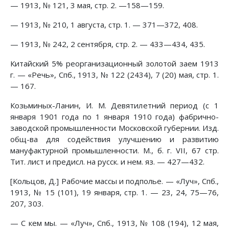
— 1913, № 121, 3 мая, стр. 2. —158—159.
— 1913, № 210, 1 августа, стр. 1. — 371—372, 408.
— 1913, № 242, 2 сентября, стр. 2. — 433—434, 435.
Китайский 5% реорганизационный золотой заем 1913
г. — «Речь», Спб., 1913, № 122 (2434), 7 (20) мая, стр. 1.
— 167.
Козьминых-Ланин, И. М. Девятилетний период (с 1
января 1901 года по 1 января 1910 года) фабрично-
заводской промышленности Московской губернии. Изд.
общ-ва для содействия улучшению и развитию
мануфактурной промышленности. М., б. г. VII, 67 стр.
Тит. лист и предисл. на русск. и нем. яз. — 427—432.
[Кольцов, Д.] Рабочие массы и подполье. — «Луч», Спб.,
1913, № 15 (101), 19 января, стр. 1. — 23, 24, 75—76,
207, 303.
— С кем мы. — «Луч», Спб., 1913, № 108 (194), 12 мая,