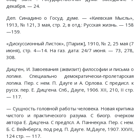
декабря. — 24.
Деп. Синадино о Госуд. думе. — «Киевская Мысль»,
1913, № 121, 3 мая, стр. 2, в отд.: Русская жизнь. — 158
—159.
«Дискуссионный Листок», [Париж], 1910, № 2, 25 мая (7
июня), стр. 4—14. На газ. дата: 24/7 июня. — 73, 278,
308.
Дицген, И. Завоевания (аквизит) философии и письма о
логике. Специально демократически-пролетарская
логика. Пер. с нем. П. Дауге и А. Орлова. С предисл. к
русск. пер. Е. Дицгена. Спб., Дауге, 1906. XII, 210, II стр.
— 117.
— Сущность головной работы человека. Новая критика
чистого и практического разума. С биогр. очерком
автора Е. Дицгена. С предпсл. А. Паннекука. Пер. с нем.
Б. С. Вейнберга, под ред. П. Дауге. М,Дауге, 1907. XXVII,
124 стр. — 117.