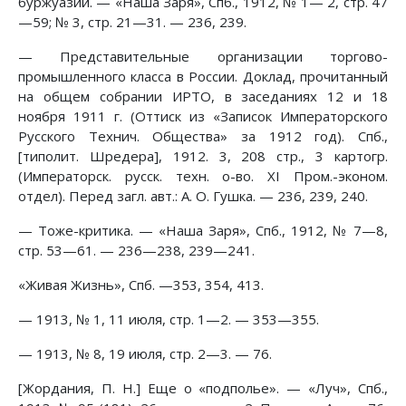
буржуазии. — «Наша Заря», Спб., 1912, № 1— 2, стр. 47
—59; № 3, стр. 21—31. — 236, 239.
— Представительные организации торгово-
промышленного класса в России. Доклад, прочитанный
на общем собрании ИРТО, в заседаниях 12 и 18
ноября 1911 г. (Оттиск из «Записок Императорского
Русского Технич. Общества» за 1912 год). Спб.,
[типолит. Шредера], 1912. 3, 208 стр., 3 картогр.
(Императорск. русск. техн. о-во. XI Пром.-эконом.
отдел). Перед загл. авт.: А. О. Гушка. — 236, 239, 240.
— Тоже-критика. — «Наша Заря», Спб., 1912, № 7—8,
стр. 53—61. — 236—238, 239—241.
«Живая Жизнь», Спб. —353, 354, 413.
— 1913, № 1, 11 июля, стр. 1—2. — 353—355.
— 1913, № 8, 19 июля, стр. 2—3. — 76.
[Жордания, П. Н.] Еще о «подполье». — «Луч», Спб.,