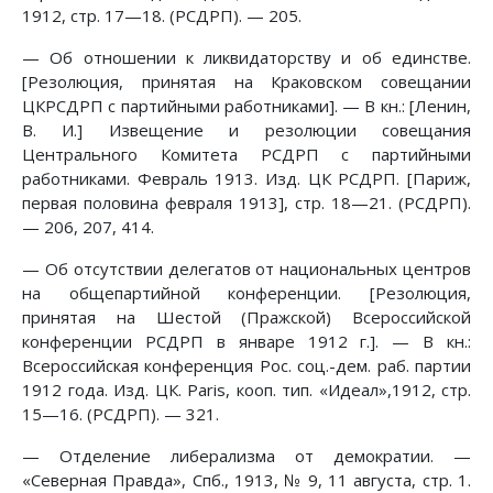
1912, стр. 17—18. (РСДРП). — 205.
— Об отношении к ликвидаторству и об единстве.
[Резолюция, принятая на Краковском совещании
ЦКРСДРП с партийными работниками]. — В кн.: [Ленин,
В. И.] Извещение и резолюции совещания
Центрального Комитета РСДРП с партийными
работниками. Февраль 1913. Изд. ЦК РСДРП. [Париж,
первая половина февраля 1913], стр. 18—21. (РСДРП).
— 206, 207, 414.
— Об отсутствии делегатов от национальных центров
на общепартийной конференции. [Резолюция,
принятая на Шестой (Пражской) Всероссийской
конференции РСДРП в январе 1912 г.]. — В кн.:
Всероссийская конференция Рос. соц.-дем. раб. партии
1912 года. Изд. ЦК. Paris, кооп. тип. «Идеал»,1912, стр.
15—16. (РСДРП). — 321.
— Отделение либерализма от демократии. —
«Северная Правда», Спб., 1913, № 9, 11 августа, стр. 1.