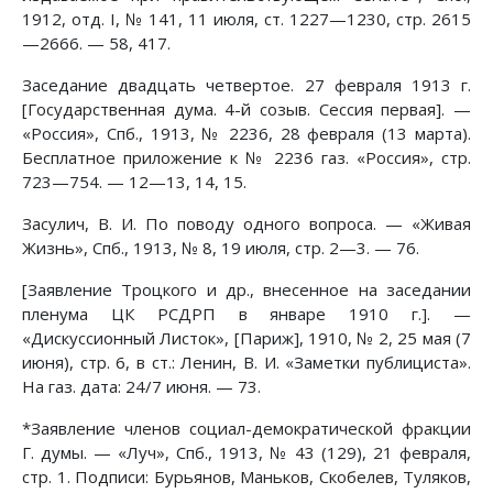
1912, отд. I, № 141, 11 июля, ст. 1227—1230, стр. 2615
—2666. — 58, 417.
Заседание двадцать четвертое. 27 февраля 1913 г.
[Государственная дума. 4-й созыв. Сессия первая]. —
«Россия», Спб., 1913, № 2236, 28 февраля (13 марта).
Бесплатное приложение к № 2236 газ. «Россия», стр.
723—754. — 12—13, 14, 15.
Засулич, В. И. По поводу одного вопроса. — «Живая
Жизнь», Спб., 1913, № 8, 19 июля, стр. 2—3. — 76.
[Заявление Троцкого и др., внесенное на заседании
пленума ЦК РСДРП в январе 1910 г.]. —
«Дискуссионный Листок», [Париж], 1910, № 2, 25 мая (7
июня), стр. 6, в ст.: Ленин, В. И. «Заметки публициста».
На газ. дата: 24/7 июня. — 73.
*Заявление членов социал-демократической фракции
Г. думы. — «Луч», Спб., 1913, № 43 (129), 21 февраля,
стр. 1. Подписи: Бурьянов, Маньков, Скобелев, Туляков,