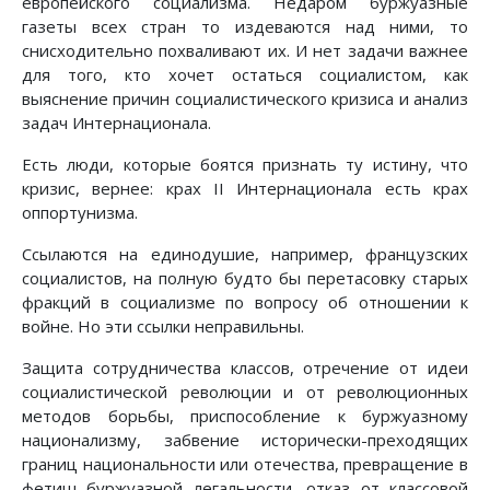
европейского социализма. Недаром буржуазные
газеты всех стран то издеваются над ними, то
снисходительно похваливают их. И нет задачи важнее
для того, кто хочет остаться социалистом, как
выяснение причин социалистического кризиса и анализ
задач Интернационала.
Есть люди, которые боятся признать ту истину, что
кризис, вернее: крах II Интернационала есть крах
оппортунизма.
Ссылаются на единодушие, например, французских
социалистов, на полную будто бы перетасовку старых
фракций в социализме по вопросу об отношении к
войне. Но эти ссылки неправильны.
Защита сотрудничества классов, отречение от идеи
социалистической революции и от революционных
методов борьбы, приспособление к буржуазному
национализму, забвение исторически-преходящих
границ национальности или отечества, превращение в
фетиш буржуазной легальности, отказ от классовой