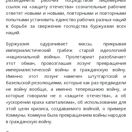
разъединить рабочих посредством лицемерных
ссылок на «защиту отечества» сознательные рабочие
ответят новыми и новыми, повторными и повторными
попытками установить единство рабочих разных наций
в борьбе за свержение господства буржуазии всех
наций.
Буржуазия одурачивает массы, прикрывая
империалистический грабеж старой идеологией
«национальной войны». Пролетариат разоблачает
этот обман, провозглашая лозунг превращения
империалистической войны в гражданскую войну.
Именно этот лозунг намечен штутгартской и
базельской резолюциями, которые как раз предвидели
не войну вообще, а именно теперешнюю войну, и
которые говорили не о «защите отечества», а об
«ускорении краха капитализма», об использовании для
этой цели кризиса, создаваемого войной, о примере
Коммуны. Коммуна была превращением войны народов
в гражданскую войну.