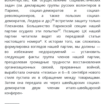
волонтерство, как осуществление социалистических
задач (см. декларацию группы русских волонтеров в
Париже, социал-демократов и социал-
революционеров, а также польских социал-
36
демократов, Ледера и др.)
встретили защиту только
Плеханова. Большинство Парижской секции нашей
37
партии осудило эти попытки
. Позицию ЦК нашей
партии читатели видят из передовой статьи
настоящего номера*. К истории того, как сложилась
формулировка взглядов нашей партии, мы должны —
во избежание недоразумений — установить
следующие факты: группа членов нашей партии,
преодолевая громадные трудности восстановления
организационных связей, прерванных войной,
выработала сначала «тезисы» и 6—8 сентября нового
стиля пустила их в обращение между товарищами.
Затем она передала их через швейцарских социал-
демократов двум членам итало-швейцарской
конферен-
_________