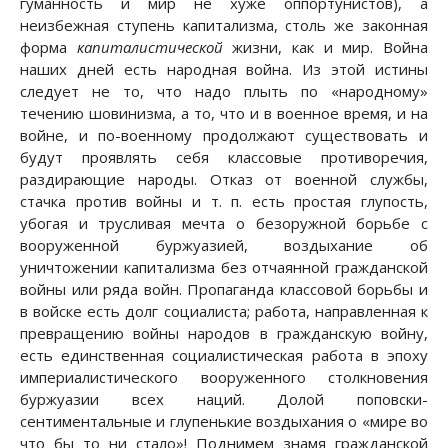
гуманность и мир не хуже оппортунистов), а
неизбежная ступень капитализма, столь же законная
форма
капиталистической
жизни, как и мир. Война
наших дней есть народная война. Из этой истины
следует не то, что надо плыть по «народному»
течению шовинизма, а то, что и в военное время, и на
войне, и по-военному продолжают существовать и
будут проявлять себя классовые противоречия,
раздирающие народы. Отказ от военной службы,
стачка против войны и т. п. есть простая глупость,
убогая и трусливая мечта о безоружной борьбе с
вооруженной буржуазией, воздыхание об
уничтожении капитализма без отчаянной гражданской
войны или ряда войн. Пропаганда классовой борьбы и
в войске есть долг социалиста; работа, направленная к
превращению войны народов в гражданскую войну,
есть единственная социалистическая работа в эпоху
империалистического вооруженного столкновения
буржуазии всех наций. Долой поповски-
сентиментальные и глупенькие воздыхания о «мире во
что бы то ни стало»! Поднимем знамя гражданской