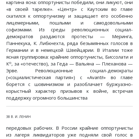
картина ясна: оппортунисты победили, они ликуют, они
«в своей тарелке». «Центр» с Каутским во главе
скатился к оппортунизму и защищает его особенно
лицемерными, пошлыми и самодовольными
софизмами. Из среды революционных социал-
демократов раздаются протесты — Меринга,
Паннекука, К. Либкнехта, ряда безымянных голосов в
Германии и в немецкой Швейцарии. В Италии тоже
ясная группировка: крайние оппортунисты, Биссолати и
о
К
, за «отечество), за Геда — Вальяна — Плеханова —
Эрве. Революционные социал-демократы
(«социалистическая партия») с «Avanti!» во главе
борется с шовинизмом и разоблачает буржуазно-
корыстный характер призывов к войне, встречая
поддержку огромного большинства
38 В. И. ЛЕНИН
передовых рабочих. В России крайние оппортунисты
из лагеря ликвидаторов уже подняли свой голос в