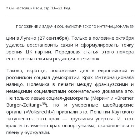
* См. настоящий том, стр. 13—23. Ред.
ПОЛОЖЕНИЕ И ЗАДАЧИ СОЦИАЛИСТИЧЕСКОГО ИНТЕРНАЦИОНАЛА 39
ции в Лугано (27 сентября). Только в половине октября
удалось восстановить связи и сформулировать точку
зрения ЦК партии. Передовая статья этого номера
есть окончательная редакция «тезисов».
Таково, вкратце, положение дел в европейской и
российской социал-демократии. Крах Интернационала
налицо. Полемика в печати между французскими и
немецкими социалистами окончательно доказала это.
Не только левые социал-демократы (Меринг и «Bremer
38
Bürger-Zeitung»
), но и умеренные швейцарские
органы («Volksrecht») признали это. Попытки Каутского
затушевать этот крах — трусливая увертка. И этот
крах есть именно крах оппортунизма, оказавшегося в
плену у буржуазии.