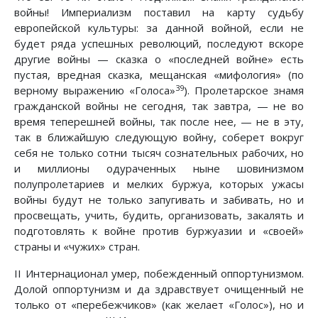
войны! Империализм поставил на карту судьбу
европейской культуры: за данной войной, если не
будет ряда успешных революций, последуют вскоре
другие войны — сказка о «последней войне» есть
пустая, вредная сказка, мещанская «мифология» (по
39
верному выражению «Голоса»
). Пролетарское знамя
гражданской войны не сегодня, так завтра, — не во
время теперешней войны, так после нее, — не в эту,
так в ближайшую следующую войну, соберет вокруг
себя не только сотни тысяч сознательных рабочих, но
и миллионы одураченных ныне шовинизмом
полупролетариев и мелких буржуа, которых ужасы
войны будут не только запугивать и забивать, но и
просвещать, учить, будить, организовать, закалять и
подготовлять к войне против буржуазии и «своей»
страны и «чужих» стран.
II Интернационал умер, побежденный оппортунизмом.
Долой оппортунизм и да здравствует очищенный не
только от «перебежчиков» (как желает «Голос»), но и