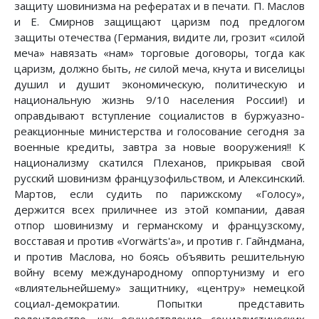
защиту шовинизма на рефератах и в печати. П. Маслов
и Е. Смирнов защищают царизм под предлогом
защиты отечества (Германия, видите ли, грозит «силой
меча» навязать «нам» торговые договоры, тогда как
царизм, должно быть,
не
силой меча, кнута и виселицы
душил и душит экономическую, политическую и
национальную жизнь 9/10 населения России!) и
оправдывают вступление социалистов в буржуазно-
реакционные министерства и голосование сегодня за
военные кредиты, завтра за новые вооружения!! К
национализму скатился Плеханов, прикрывая свой
русский шовинизм французофильством, и Алексинский.
Мартов, если судить по парижскому «Голосу»,
держится всех приличнее из этой компании, давая
отпор шовинизму и германскому и французскому,
восставая и против «Vorwärts'a», и против г. Гайндмана,
и против Маслова, но боясь объявить решительную
войну всему международному оппортунизму и его
«влиятельнейшему» защитнику, «центру» немецкой
социал-демократии. Попытки представить