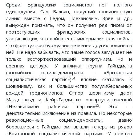
Среди французских социалистов нет полного
единодушия. Сам Вальян, ведущий шовинистскую
линию вместе с Гедом, Плехановым, Эрве и др.,
вынужден признать, что он получает ряд писем от
протестующих французских социалистов,
указывающих, что война есть империалистская война,
что французская буржуазия не менее других повинна в
ней. Не надо забывать, что такие голоса заглушает не
только восторжествовавший оппортунизм, но и
военная цензура. У англичан группа Гайндмана
(английские социал-демократы — «Британская
34
социалистическая партия»)
вполне скатилась к
шовинизму, как и большинство полулиберальных
вождей тред-юнионов. Отпор шовинизму дают
Макдональд и Кейр-Гарди из оппортунистической
35
«Независимой рабочей партии»
. Это —
действительно исключение из правила. Но некоторые
революционные социал-демократы, давно
боровшиеся с Гайндманом, вышли теперь из рядов
«Британской социалистической партии». У немцев