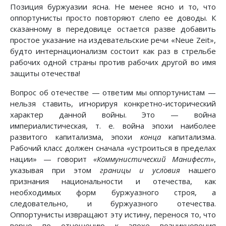
Позиция буржуазии ясна. Не менее ясно и то, что
оппортунисты просто повторяют слепо ее доводы. К
сказанному в передовице остается разве добавить
простое указание на издевательские речи «Neue Zeit»,
будто интернационализм состоит как раз в стрельбе
рабочих одной страны против рабочих другой во имя
защиты отечества!
Вопрос об отечестве — ответим мы оппортунистам —
нельзя ставить, игнорируя конкретно-исторический
характер данной войны. Это — война
империалистическая, т. е. война эпохи наиболее
развитого капитализма, эпохи
конца
капитализма.
Рабочий класс должен сначала «устроиться в пределах
нации» — говорит
«Коммунистический Манифест»
,
указывая при этом
границы и условия
нашего
признания национальности и отечества, как
необходимых форм буржуазного строя, а
следовательно, и буржуазного отечества.
Оппортунисты извращают эту истину, перенося то, что
верно по отношению к эпохе возникновения