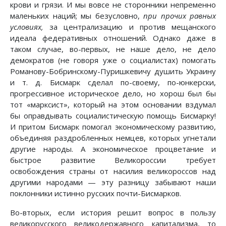
крови и грязи. И мы вовсе не сторонники непременно
маленьких наций; мы безусловно,
при прочих равных
условиях,
за централизацию и против мещанского
идеала федеративных отношений. Однако даже в
таком случае, во-первых, не наше дело, не дело
демократов (не говоря уже о социалистах) помогать
Романову-Бобринскому-Пуришкевичу душить Украину
и т. д. Бисмарк сделал по-своему, по-юнкерски,
прогрессивное историческое дело, но хорош был бы
тот «марксист», который на этом основании вздумал
бы оправдывать социалистическую помощь Бисмарку!
И притом Бисмарк помогал экономическому развитию,
объединяя раздробленных немцев, которых угнетали
другие народы. А экономическое процветание и
быстрое развитие Великороссии требует
освобождения страны от насилия великороссов над
другими народами — эту разницу забывают наши
поклонники истинно русских почти-Бисмарков.
Во-вторых, если история решит вопрос в пользу
великорусского великодержавного капитализма, то