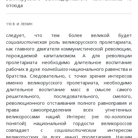
отсюда
110 В. И. ЛЕНИН
следует, что тем более великой будет
социалистическая
роль великорусского пролетариата,
как главного двигателя коммунистической революции,
порождаемой капитализмом. А для революции
пролетариата необходимо длительное воспитание
рабочих в духе
полнейшего
национального равенства и
братства. Следовательно, с точки зрения интересов
именно великорусского пролетариата, необходимо
длительное воспитание масс в смысле самого
решительного, последовательного, смелого,
революционного отстаивания полного равноправия и
права самоопределения всех угнетенных
великороссами наций. Интерес (не по-холопски
понятой) национальной гордости великороссов
совпадает с
социалистическим
интересом
великорусских (и всех иных) пролетариев. Нашим