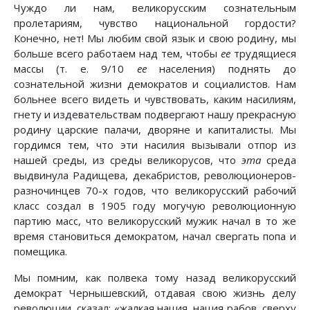
Чуждо ли нам, великорусским сознательным
пролетариям, чувство национальной гордости?
Конечно, нет! Мы любим свой язык и свою родину, мы
больше всего работаем над тем, чтобы
ее
трудящиеся
массы (т. е. 9/10
ее
населения) поднять до
сознательной жизни демократов и социалистов. Нам
больнее всего видеть и чувствовать, каким насилиям,
гнету и издевательствам подвергают нашу прекрасную
родину царские палачи, дворяне и капиталисты. Мы
гордимся тем, что эти насилия вызывали отпор из
нашей среды, из среды великорусов, что
эта
среда
выдвинула Радищева, декабристов, революционеров-
разночинцев 70-х годов, что великорусский рабочий
класс создал в 1905 году могучую революционную
партию масс, что великорусский мужик начал в то же
время становиться демократом, начал свергать попа и
помещика.
Мы помним, как полвека тому назад великорусский
демократ Чернышевский, отдавая свою жизнь делу
революции, сказал: «жалкая нация, нация рабов, сверху