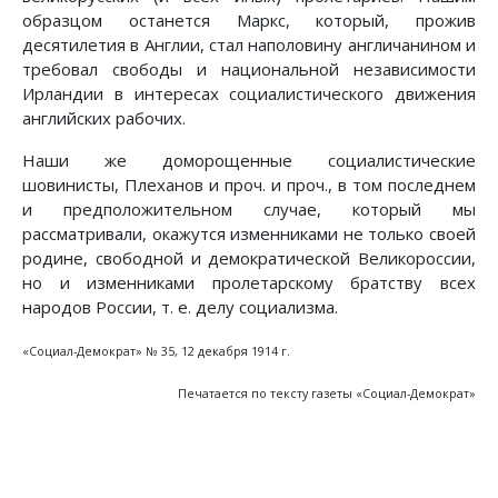
образцом останется Маркс, который, прожив
десятилетия в Англии, стал наполовину англичанином и
требовал свободы и национальной независимости
Ирландии в интересах социалистического движения
английских рабочих.
Наши же доморощенные социалистические
шовинисты, Плеханов и проч. и проч., в том последнем
и предположительном случае, который мы
рассматривали, окажутся изменниками не только своей
родине, свободной и демократической Великороссии,
но и изменниками пролетарскому братству всех
народов России, т. е. делу социализма.
«Социал-Демократ» № 35, 12 декабря 1914 г.
Печатается по тексту газеты «Социал-Демократ»
Предыдущий: Что же дальше?
Следующий: Мертвый шовинизм
Назад
Вперед