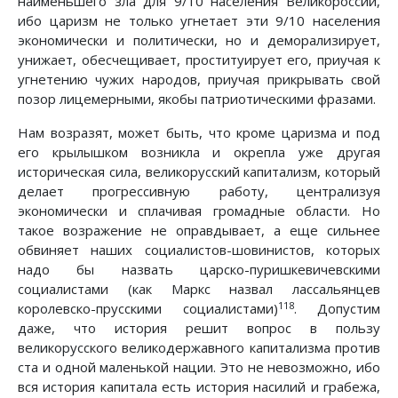
наименьшего зла для 9/10 населения Великороссии,
ибо царизм не только угнетает эти 9/10 населения
экономически и политически, но и деморализирует,
унижает, обесчещивает, проституирует его, приучая к
угнетению чужих народов, приучая прикрывать свой
позор лицемерными, якобы патриотическими фразами.
Нам возразят, может быть, что кроме царизма и под
его крылышком возникла и окрепла уже другая
историческая сила, великорусский капитализм, который
делает прогрессивную работу, централизуя
экономически и сплачивая громадные области. Но
такое возражение не оправдывает, а еще сильнее
обвиняет наших социалистов-шовинистов, которых
надо бы назвать царско-пуришкевичевскими
социалистами (как Маркс назвал лассальянцев
118
королевско-прусскими социалистами)
. Допустим
даже, что история решит вопрос в пользу
великорусского великодержавного капитализма против
ста и одной маленькой нации. Это не невозможно, ибо
вся история капитала есть история насилий и грабежа,