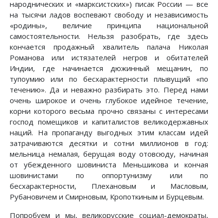
народнических и «марксистских») писак России — все
на тысячи ладов воспевают свободу и независимость
«родины», величие принципа национальной
самостоятельности. Нельзя разобрать, где здесь
кончается продажный хвалитель палача Николая
Романова или истязателей негров и обитателей
Индии, где начинается дюжинный мещанин, по
тупоумию или по бесхарактерности плывущий «по
течению». Да и неважно разбирать это. Перед нами
очень широкое и очень глубокое идейное течение,
корни которого весьма прочно связаны с интересами
господ помещиков и капиталистов великодержавных
наций. На пропаганду выгодных этим классам идей
затрачиваются десятки и сотни миллионов в год:
мельница немалая, берущая воду отовсюду, начиная
от убежденного шовиниста Меньшикова и кончая
шовинистами по оппортунизму или по
бесхарактерности, Плехановым и Масловым,
Рубановичем и Смирновым, Кропоткиным и Бурцевым.
Попробуем и мы, великорусские социал-демократы,