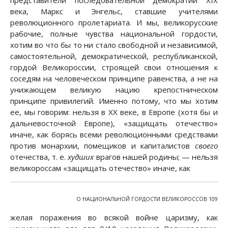
представители последовательной демократии XIX
века, Маркс и Энгельс, ставшие учителями
революционного пролетариата. И мы, великорусские
рабочие, полные чувства национальной гордости,
хотим во что бы то ни стало свободной и независимой,
самостоятельной, демократической, республиканской,
гордой Великороссии, строящей свои отношения к
соседям на человеческом принципе равенства, а не на
унижающем великую нацию крепостническом
принципе привилегий. Именно потому, что мы хотим
ее, мы говорим: нельзя в XX веке, в Европе (хотя бы и
дальневосточной Европе), «защищать отечество»
иначе, как борясь всеми революционными средствами
против монархии, помещиков и капиталистов
своего
отечества, т. е.
худших
врагов нашей родины; — нельзя
великороссам «защищать отечество» иначе, как
О НАЦИОНАЛЬНОЙ ГОРДОСТИ ВЕЛИКОРОССОВ 109
желая поражения во всякой войне царизму, как