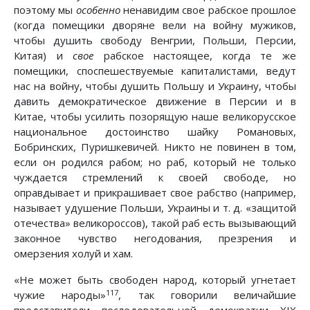
поэтому мы
особенно
ненавидим свое рабское прошлое
(когда помещики дворяне вели на войну мужиков,
чтобы душить свободу Венгрии, Польши, Персии,
Китая) и
свое
рабское настоящее, когда те же
помещики, споспешествуемые капиталистами, ведут
нас на войну, чтобы душить Польшу и Украину, чтобы
давить демократическое движение в Персии и в
Китае, чтобы усилить позорящую наше великорусское
национальное достоинство шайку Романовых,
Бобринских, Пуришкевичей. Никто не повинен в том,
если он родился рабом; но раб, который не только
чуждается стремлений к своей свободе, но
оправдывает и прикрашивает свое рабство (например,
называет удушение Польши, Украины и т. д. «защитой
отечества» великороссов), такой раб есть вызывающий
законное чувство негодования, презрения и
омерзения холуй и хам.
«Не может быть свободен народ, который угнетает
117
чужие народы»
, так говорили величайшие