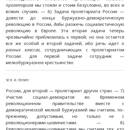
пролетариев
мы стояли и стоим безусловно, во всех и
всяких случаях. — 6) Задача пролетариата России —
довести до конца буржуазно-демократическую
революцию в России,
дабы
разжечь социалистическую
революцию в Европе. Эта вторая задача теперь
чрезвычайно приблизилась к первой, но она остается
все же особой и второй задачей, ибо речь идет о
разных классах,
сотрудничающих с пролетариатом
России: для первой задачи сотрудник —
мелкобуржуазное крестьянство
50 В. И. ЛЕНИН
России, для второй — пролетариат других стран. — 7)
Участие социал-демократов во Временном
революционном правительстве вместе с
демократической мелкой буржуазией мы считаем, по-
прежнему, допустимым, но только
не
с
революционерами-шовинистами. — 8)
Революционерами-шовинистами мы считаем тех, кто