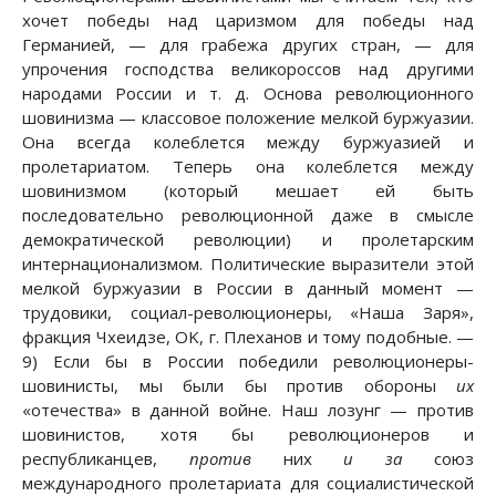
хочет победы над царизмом для победы над
Германией, — для грабежа других стран, — для
упрочения господства великороссов над другими
народами России и т. д. Основа революционного
шовинизма — классовое положение мелкой буржуазии.
Она всегда колеблется между буржуазией и
пролетариатом. Теперь она колеблется между
шовинизмом (который мешает ей быть
последовательно революционной даже в смысле
демократической революции) и пролетарским
интернационализмом. Политические выразители этой
мелкой буржуазии в России в данный момент —
трудовики, социал-революционеры, «Наша Заря»,
фракция Чхеидзе, OK, г. Плеханов и тому подобные. —
9) Если бы в России победили революционеры-
шовинисты, мы были бы против обороны
их
«отечества» в данной войне. Наш лозунг — против
шовинистов, хотя бы революционеров и
республиканцев,
против
них
и за
союз
международного пролетариата для социалистической