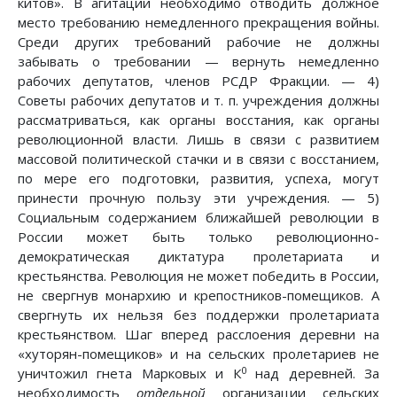
китов». В агитации необходимо отводить должное
место требованию немедленного прекращения войны.
Среди других требований рабочие не должны
забывать о требовании — вернуть немедленно
рабочих депутатов, членов РСДР Фракции. — 4)
Советы рабочих депутатов и т. п. учреждения должны
рассматриваться, как органы восстания, как органы
революционной власти. Лишь в связи с развитием
массовой политической стачки и в связи с восстанием,
по мере его подготовки, развития, успеха, могут
принести прочную пользу эти учреждения. — 5)
Социальным содержанием ближайшей революции в
России может быть только революционно-
демократическая диктатура пролетариата и
крестьянства. Революция не может победить в России,
не свергнув монархию и крепостников-помещиков. А
свергнуть их нельзя без поддержки пролетариата
крестьянством. Шаг вперед расслоения деревни на
«хуторян-помещиков» и на сельских пролетариев не
0
уничтожил гнета Марковых и К
над деревней. За
необходимость
отдельной
организации сельских