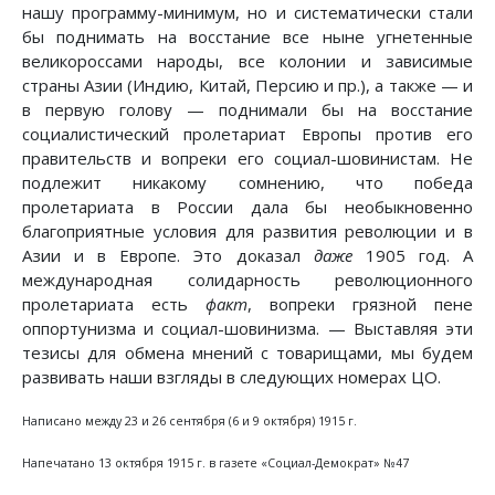
нашу программу-минимум, но и систематически стали
бы поднимать на восстание все ныне угнетенные
великороссами народы, все колонии и зависимые
страны Азии (Индию, Китай, Персию и пр.), а также — и
в первую голову — поднимали бы на восстание
социалистический пролетариат Европы против его
правительств и вопреки его социал-шовинистам. Не
подлежит никакому сомнению, что победа
пролетариата в России дала бы необыкновенно
благоприятные условия для развития революции и в
Азии и в Европе. Это доказал
даже
1905 год. А
международная солидарность революционного
пролетариата есть
факт
, вопреки грязной пене
оппортунизма и социал-шовинизма. — Выставляя эти
тезисы для обмена мнений с товарищами, мы будем
развивать наши взгляды в следующих номерах ЦО.
Написано между 23 и 26 сентября (6 и 9 октября) 1915 г.
Напечатано 13 октября 1915 г. в газете «Социал-Демократ» №47