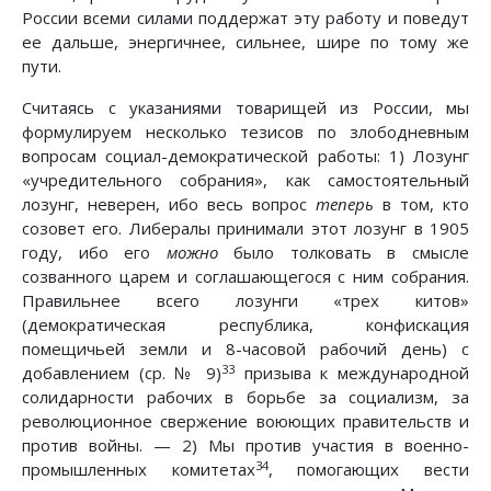
России всеми силами поддержат эту работу и поведут
ее дальше, энергичнее, сильнее, шире по тому же
пути.
Считаясь с указаниями товарищей из России, мы
формулируем несколько тезисов по злободневным
вопросам социал-демократической работы: 1) Лозунг
«учредительного собрания», как самостоятельный
лозунг, неверен, ибо весь вопрос
теперь
в том, кто
созовет его. Либералы принимали этот лозунг в 1905
году, ибо его
можно
было толковать в смысле
созванного царем и соглашающегося с ним собрания.
Правильнее всего лозунги «трех китов»
(демократическая республика, конфискация
помещичьей земли и 8-часовой рабочий день) с
33
добавлением (ср. № 9)
призыва к международной
солидарности рабочих в борьбе за социализм, за
революционное свержение воюющих правительств и
против войны. — 2) Мы против участия в военно-
34
промышленных комитетах
, помогающих вести