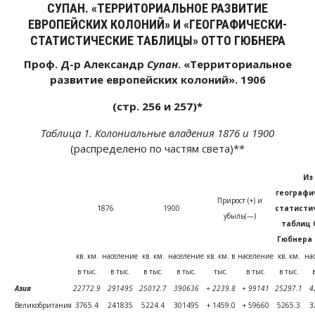
СУПАН. «ТЕРРИТОРИАЛЬНОЕ РАЗВИТИЕ
ЕВРОПЕЙСКИХ КОЛОНИЙ» И «ГЕОГРАФИЧЕСКИ-
СТАТИСТИЧЕСКИЕ ТАБЛИЦЫ» ОТТО ГЮБНЕРА
Проф. Д-р Александр
Супан
. «Территориальное
развитие европейских колоний». 1906
(стр. 256 и 257)*
Таблица 1. Колониальные владения 1876 и 1900
(распределено по частям света)**
Из
географи
Прирост (+) и
1876
1900
статисти
убыль(—)
таблиц 
Гюбнера (
кв. км.
население
кв. км.
население
кв. км. в
население
кв. км.
на
в тыс.
в тыс.
в тыс.
в тыс.
тыс.
в тыс.
в тыс.
Азия
22772.9
291495
25012.7
390636
+ 2239.8
+ 99141
25297.1
4
Великобритания
3765.4
241835
5224.4
301495
+ 1459.0
+ 59660
5265.3
3