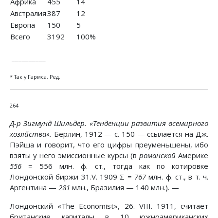
Африка
455
14
Австралия
387
12
Европа
150
5
Всего
3192
100%
__________
* Так у Гармса. Ред.
264
Д-р Зигмунд Шильдер. «Тенденции развития всемирного
хозяйства».
Берлин, 1912 — с. 150 — ссылается на Дж.
Пэйша и говорит, что его цифры преуменьшены, ибо
взяты у него эмиссионные курсы (в
романской
Америке
556
= 556 млн. ф. ст., тогда как по котировке
Лондонской биржи 31.V. 1909 Σ =
767
млн. ф. ст., в т. ч.
Аргентина —
281
млн., Бразилия — 140 млн.). —
Лондонский «The Economist», 26. VIII. 1911, считает
британские капиталы в 10 южноамериканских