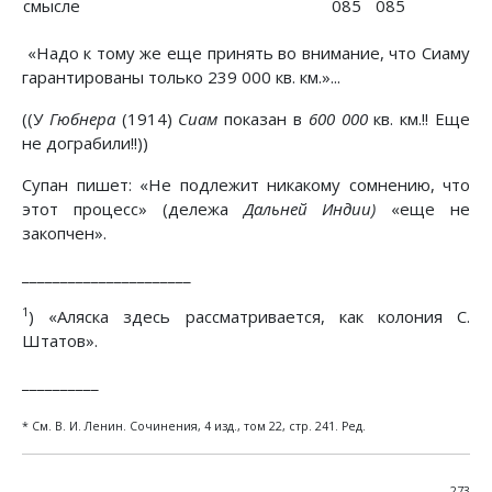
смысле
085
085
«Надо к тому же еще принять во внимание, что Сиаму
гарантированы только 239 000 кв. км.»...
((У
Гюбнера
(1914)
Сиам
показан в
600 000
кв. км.!! Еще
не дограбили!!))
Супан пишет: «Не подлежит никакому сомнению, что
этот процесс» (дележа
Дальней Индии)
«еще не
закопчен».
______________________
1
) «Аляска здесь рассматривается, как колония С.
Штатов».
__________
* См. В. И. Ленин. Сочинения, 4 изд., том 22, стр. 241. Ред.
273