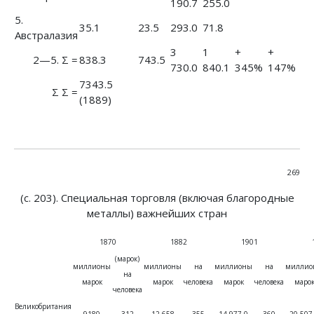
190.7
255.0
5.
35.1
23.5
293.0
71.8
Австралазия
3
1
+
+
2—5. Σ =
838.3
743.5
730.0
840.1
345%
147%
7343.5
Σ Σ =
(1889)
269
(с. 203). Специальная торговля (включая благородные
металлы) важнейших стран
1870
1882
1901
(марок)
миллионы
миллионы
на
миллионы
на
миллио
на
марок
марок
человека
марок
человека
маро
человека
Великобритания
9180
312
12 658
355
14 977.0
360
20 507