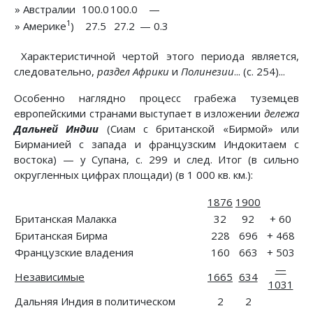
» Австралии
100.0
100.0
—
1
» Америке
)
27.5
27.2
— 0.3
Характеристичной чертой этого периода является,
следовательно,
раздел Африки
и
Полинезии
... (с. 254)...
Особенно наглядно процесс грабежа туземцев
европейскими странами выступает в изложении
дележа
Дальней Индии
(Сиам с британской «Бирмой» или
Бирманией с запада и французским Индокитаем с
востока) — у Супана, с. 299 и след. Итог (в сильно
округленных цифрах площади) (в 1 000 кв. км.):
1876
1900
Британская Малакка
32
92
+ 60
Британская Бирма
228
696
+ 468
Французские владения
160
663
+ 503
—
Независимые
1665
634
1031
Дальняя Индия в политическом
2
2