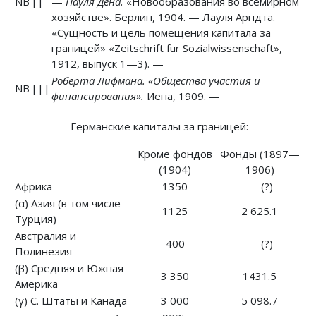
NB
||
—
Пауля Дена.
«Новообразования во всемирном
хозяйстве». Берлин, 1904. — Лауля Арндта.
«Сущность и цель помещения капитала за
границей» «Zeitschrift fur Sozialwissenschaft»,
1912, выпуск 1—3). —
Роберта Лифмана.
«Общества участия и
NB
|||
финансирования».
Иена, 1909. —
Германские капиталы за границей:
Кроме фондов
Фонды (1897—
(1904)
1906)
Африка
1350
— (?)
(α) Азия (в том числе
1125
2 625.1
Турция)
Австралия и
400
— (?)
Полинезия
(β) Средняя и Южная
3 350
1431.5
Америка
(γ) С. Штаты и Канада
3 000
5 098.7