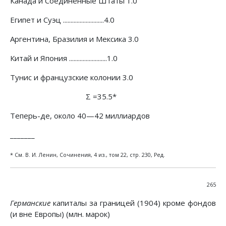
Канада и Соединенные Штаты 1.0
Египет и Суэц ...........................4.0
Аргентина, Бразилия и Мексика 3.0
Китай и Япония .........................1.0
Тунис и французские колонии 3.0
Σ =35.5*
Теперь-де, около 40—42 миллиардов
_______
* См. В. И. Ленин, Сочинения, 4 из., том 22, стр. 230, Ред.
265
Германские
капиталы за границей (1904) кроме фондов
(и вне Европы) (млн. марок)