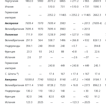
Португалия
1802.0
5900
2073.2
6865
+ 271.2
+ 965
2069.9
Италия
—
—
510.0
731
+ 510.0
+ 731
1590.1
Германская
—
—
2352.2
11465
+ 2352.2
+ 11465
2662.3
империя
Австралия
7699.4
1970
7699.4
3983
—
+ 2013
(7699.4)
(
Великобритания
7699.4
1970
7699.4
3983
—
+ 2013
Полинезия
711.9
934
1238.9
2440
+ 527.0
+ 1506
Великобритания
291.9
564
558.7
1496
+ 266.8
+ 932
8261.3
Нидерланды
394.1
240
394.8
240
+ 0.7
—
394.8
Франция
23.3
93
24.2
88
+0.8
—5
22.6
Испания
2.6
37
—
—
—2.6
—37
—
Германская
—
—
243.8
449
+ 243.8
+ 449
245.1
империя
6
С. Штаты
)
—
—
17.4
167
+ 17.4
+ 167
17.4
Америка
10599.8
7740
10502.6
9148
—97.2
+ 1408
9184.1
Великобритания
8711.4
5160
8728.2
7533
+ 16.8
+ 2373
8962.3
Нидерланды
130.2
110
130.2
140
—
+ 30
130.2
Франция
82.0
346
82.0
428
—
+ 82
91.2
Испания
123.3
2025
—
—
—123.3
—2025
—