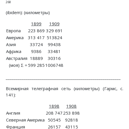
268
(ibidem): (километры)
1899
1909
Европа
223 869
329 691
Америка
313 417
513824
Азия
33724
99438
Африка
9386
33481
Австралия
18889
30316
(моя) Σ =
599 285
1006748
_________________________________________________________
Всемирная телеграфная сеть (километры) (Гармс, с.
141):
1898
1908
Англия
208 747
253 898
Северная Америка
50545
92818
Франция
26157
43115