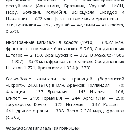
республиках (Аргентина, Бразилия, Уругвай, ЧИЛИ,
Перу, Боливия, Колумбия, Венецуэла, Эквадор и
Парагвай) —
622
млн. ф. ст., в том числе Аргентина —
316, Бразилия — 162, Уругвай — 42, Чили — 41 (ibidem,
с.
371).
Иностранные капиталы в
Канаде
(1910) =
12687
млн.
франков, в том числе британских 9 765, Соединенных
Штатов — 2 190, французских — 372. В
Мексике
(1886
— 1907) =
3343
млн. франков, в том числе Соединенных
Штатов 1 771, британских 1 334 (с. 373).
Бельгийские
капиталы за границей (берлинский
«Export», 24.XI.1910) в млн. франков: Голландия — 70;
Франция — 137; Бразилия — 143; Италия — 166;
Египет — 219; Германия — 244; Аргентина — 290;
государство Конго — 322; Испания — 337; Россия —
441; другие страны — 338. Всего 2 3/4 млрд. франков
(с. 365).
Французские
капиталы за границей: