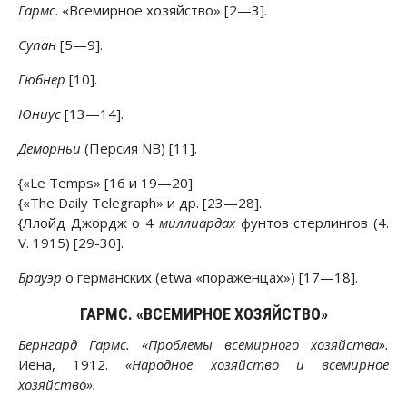
Гармс
. «Всемирное хозяйство» [2—3].
Супан
[5—9].
Гюбнер
[10].
Юниус
[13—14].
Деморньи
(Персия NB) [11].
{«Le Temps» [16 и 19—20].
{«The Daily Telegraph» и др. [23—28].
{Ллойд Джордж о 4
миллиардах
фунтов стерлингов (4.
V. 1915) [29-30].
Брауэр
о германских (etwa «пораженцах») [17—18].
ГАРМС. «ВСЕМИРНОЕ ХОЗЯЙСТВО»
Бернгард Гармс.
«Проблемы всемирного хозяйства».
Иена, 1912.
«Народное хозяйство и всемирное
хозяйство».