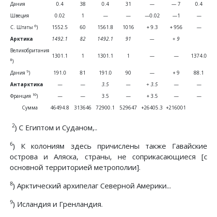
Дания
0.4
38
0.4
31
—
— 7
0.4
Швеция
0.02
1
—
—
—0.02
—1
—
6
С. Штаты
)
1552.5
60
1561.8
1016
+ 9.3
+ 956
—
Арктика
1492.1
82
1492.1
91
—
+ 9
Великобритания
1301.1
1
1301.1
1
—
—
1374.0
8
)
9
Дания
)
191.0
81
191.0
90
—
+ 9
88.1
Антарктика
—
—
3.5
—
+ 3.5
—
—
10
Франция
)
—
—
3.5
—
+ 3.5
—
—
Сумма
46494.8
313646
72900.1
529647
+26405.3
+216001
2
) С Египтом и Суданом,..
6
) К колониям здесь причислены также Гавайские
острова и Аляска, страны, не соприкасающиеся [с
основной территорией метрополии].
8
) Арктический архипелаг Северной Америки...
9
) Исландия и Гренландия.