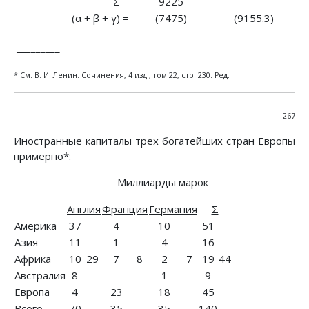
Σ =
9225
(α + β + γ) =
(7475)
(9155.3)
_________
* См. В. И. Ленин. Сочинения, 4 изд., том 22, стр. 230. Ред.
267
Иностранные капиталы трех богатейших стран Европы
примерно*:
Миллиарды марок
Англия
Франция
Германия
Σ
Америка
37
4
10
51
Азия
11
1
4
16
Африка
10
29
7
8
2
7
19
44
Австралия
8
—
1
9
Европа
4
23
18
45
Всего
70
35
35
140