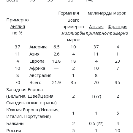
Германия
миллиарды марок
Примерно
Всего
Англия
примерно
Англия
Франция
по %
миллиарды
примерно
примерно
марок
37
Америка
6.5
10
37
4
11
Азия
2.6
4
11
1
4
Европа
12.8
18
4
23
10
Африка
—
2
10
7
8
Австралия
—
1
8
—
70
Всего
21.9
35
70
35
Западная Европа
(Бельгия, Швейцария,
2
1(??)
2
Скандинавские страны)
Южная Европа (Испания,
1
1
5
Италия, Португалия)
Балканы
2
0.5 (??)
4
Россия
5
1
10