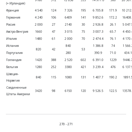
(+ Ирландия)
Франция
4 540
124
7 326
195
6 705.8
171.9
10 212
Германия
4 240
106
6409
141
9 852.6
172.2
16408.
Россия
2 000
27
2140
30
2 926.8
26.1
5 047.
Австро-Венгрия
1660
47
3 015
75
3 007.3
65.7
4 450.
Италия
1480
61
2 000
70
2 474.4
76.1
4 170.
Испания
840
1 386.8
74
1 566.
820
42
53
Португалия
280
390.9
71.0
434.1
Голландия
1420
388
2 520
602
6 391.0
1229
9446.
Бельгия
1280
252
3380
421
3 239.4
476
6 137.
Швеция-
840
115
1080
131
1 407.7
190.2
1891.
Норвегия
Соединенные
3420
98
6150
120
9 526.5
122.5
13578.
Штаты Америки
270 - 271