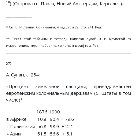
10
) (Острова св. Павла, Новый Амстердам, Кергелен)...
____________
* См. В. И. Ленин. Сочинения, 4 изд., том 22, стр. 241. Ред.
** Текст этой таблицы в тетради написан рукой н. к. Крупской за
исключением мест, набранных жирным шрифтом. Ред.
272
А. Супан, с. 254:
«Процент земельной площади, принадлежащей
европейским колониальным державам (С. Штаты в том
числе)*
1876
1900
в Африке
10.8
90.4
+ 79.6
» Полинезии
56.8
98.9
+42.1
» Азии
51.5
56.6
+ 5.1