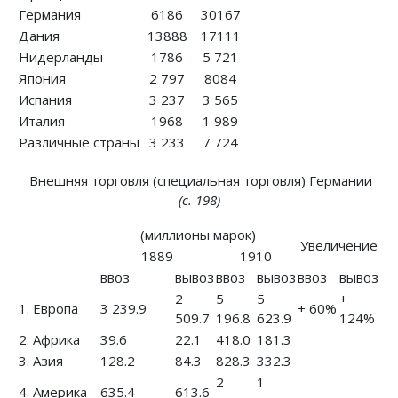
Германия
6186
30167
Дания
13888
17111
Нидерланды
1786
5 721
Япония
2 797
8084
Испания
3 237
3 565
Италия
1968
1 989
Различные страны
3 233
7 724
Внешняя торговля (специальная торговля) Германии
(с. 198)
(миллионы марок)
Увеличение
1889
1910
ввоз
вывоз
ввоз
вывоз
ввоз
вывоз
2
5
5
+
1. Европа
3 239.9
+ 60%
509.7
196.8
623.9
124%
2. Африка
39.6
22.1
418.0
181.3
3. Азия
128.2
84.3
828.3
332.3
2
1
4. Америка
635.4
613.6