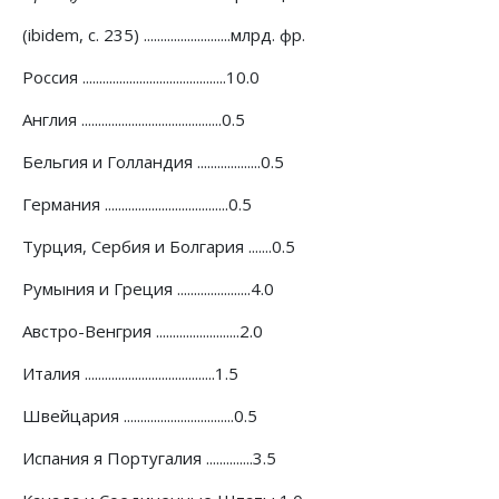
(ibidem, с. 235) ..........................млрд. фр.
Россия ...........................................10.0
Англия ..........................................0.5
Бельгия и Голландия ...................0.5
Германия .....................................0.5
Турция, Сербия и Болгария .......0.5
Румыния и Греция ......................4.0
Австро-Венгрия .........................2.0
Италия .......................................1.5
Швейцария .................................0.5
Испания я Португалия ..............3.5