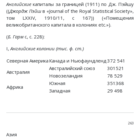
Английские
капиталы за границей (1911) по Дж. Пэйшу
((
Джордж Пэйш
в «Journal of the Royal Statistical Society»,
том LXXIV, 1910/11, с 167)) («Помещения
великобританского капитала в колониях etc.»).
(
Б. Гарм
с, с. 228):
I,
Английские колонии (тыс. ф. ст.)
Северная Америка
Канада и Ньюфаундленд
372 541
Австралийский союз
301521
Австралия
Новозеландия
78 529
Южная
351368
Африка
Западная
29 498
263
Азия