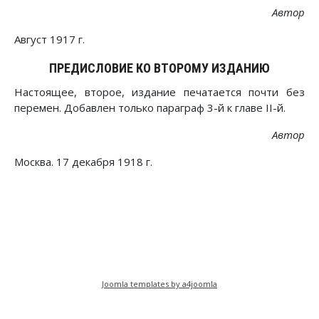
Автор
Август 1917 г.
ПРЕДИСЛОВИЕ КО ВТОРОМУ ИЗДАНИЮ
Настоящее, второе, издание печатается почти без
перемен. Добавлен только параграф 3-й к главе II-й.
Автор
Москва. 17 декабря 1918 г.
Предыдущий: Глава 1. Классовое общество и 
Следующий: Предисловие
Назад
Вперед
Joomla templates by a4joomla