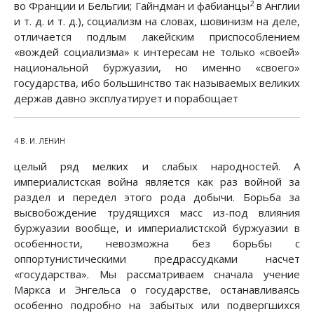
2
во Франции и Бельгии; Гайндман и фабианцы
в Англии
и т. д. и т. д.), социализм на словах, шовинизм на деле,
отличается подлым лакейским приспособлением
«вождей социализма» к интересам не только «своей»
национальной буржуазии, но именно «своего»
государства, ибо большинство так называемых великих
держав давно эксплуатирует и порабощает
4 В. И. ЛЕНИН
целый ряд мелких и слабых народностей. А
империалистская война является как раз войной за
раздел и передел этого рода добычи. Борьба за
высвобождение трудящихся масс из-под влияния
буржуазии вообще, и империалистской буржуазии в
особенности, невозможна без борьбы с
оппортунистическими предрассудками насчет
«государства». Мы рассматриваем сначала учение
Маркса и Энгельса о государстве, останавливаясь
особенно подробно на забытых или подвергшихся