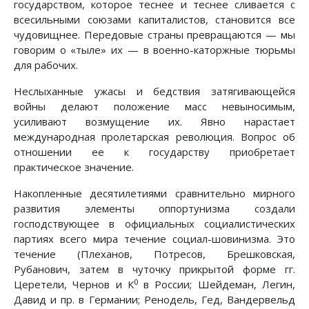
государством, которое теснее и теснее сливается с
всесильными союзами капиталистов, становится все
чудовищнее. Передовые страны превращаются — мы
говорим о «тыле» их — в военно-каторжные тюрьмы
для рабочих.
Неслыханные ужасы и бедствия затягивающейся
войны делают положение масс невыносимым,
усиливают возмущение их. Явно нарастает
международная пролетарская революция. Вопрос об
отношении ее к государству приобретает
практическое значение.
Накопленные десятилетиями сравнительно мирного
развития элементы оппортунизма создали
господствующее в официальных социалистических
партиях всего мира течение социал-шовинизма. Это
течение (Плеханов, Потресов, Брешковская,
Рубанович, затем в чуточку прикрытой форме гг.
0
Церетели, Чернов и К
в России; Шейдеман, Легин,
Давид и пр. в Германии; Ренодель, Гед, Вандервельд