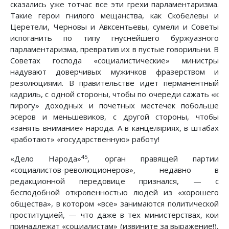
сказались уже тотчас все эти грехи парламентаризма.
Такие герои гнилого мещанства, как Скобелевы и
Церетели, Черновы и Авксентьевы, сумели и Советы
испоганить по типу гнуснейшего буржуазного
парламентаризма, превратив их в пустые говорильни. В
Советах господа «социалистические» министры
надувают доверчивых мужичков фразерством и
резолюциями. В правительстве идет перманентный
кадриль, с одной стороны, чтобы по очереди сажать «к
пирогу» доходных и почетных местечек побольше
эсеров и меньшевиков, с другой стороны, чтобы
«занять внимание» народа. А в канцеляриях, в штабах
«работают» «государственную» работу!
45
«Дело Народа»
, орган правящей партии
«социалистов-революционеров», недавно в
редакционной передовице признался, — с
бесподобной откровенностью людей из «хорошего
общества», в котором «все» занимаются политической
проституцией, — что даже в тех министерствах, кои
принадлежат «социалистам» (извините за выражение!),