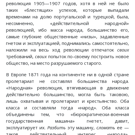
революция 1905—1907 годов, хотя в ней не было
таких «блестящих» успехов, которые выпадали
временами на долю португальской и турецкой, была,
несомненно, «действительной народной»
революцией, ибо масса народа, большинство его,
самые глубокие общественные «низы», задавленные
гнетом и эксплуатацией, поднимались самостоятельно,
наложили на весь ход революции отпечаток
своих
требований,
своих
попыток по-своему построить новое
общество, на место разрушаемого старого.
В Европе 1871 года на континенте ни в одной стране
пролетариат не составлял большинства народа.
«Народная» революция, втягивающая в движение
действительно большинство, могла быть таковою,
лишь охватывая и пролетариат и крестьянство. Оба
класса и составляли тогда «народ». Оба класса
объединены тем, что «бюрократически-военная
государственная машина» гнетет, давит,
эксплуатирует их.
Разбить
эту машину,
сломать
ее —
таков действительный интерес «народа»,