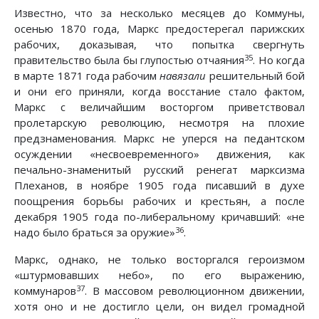
Известно, что за несколько месяцев до Коммуны,
осенью 1870 года, Маркс предостерегал парижских
рабочих, доказывая, что попытка свергнуть
35
правительство была бы глупостью отчаяния
. Но когда
в марте 1871 года рабочим
навязали
решительный бой
и они его приняли, когда восстание стало фактом,
Маркс с величайшим восторгом приветствовал
пролетарскую революцию, несмотря на плохие
предзнаменования. Маркс не уперся на педантском
осуждении «несвоевременного» движения, как
печально-знаменитый русский ренегат марксизма
Плеханов, в ноябре 1905 года писавший в духе
поощрения борьбы рабочих и крестьян, а после
декабря 1905 года по-либеральному кричавший: «не
36
надо было браться за оружие»
.
Маркс, однако, не только восторгался героизмом
«штурмовавших небо», по его выражению,
37
коммунаров
. В массовом революционном движении,
хотя оно и не достигло цели, он видел громадной