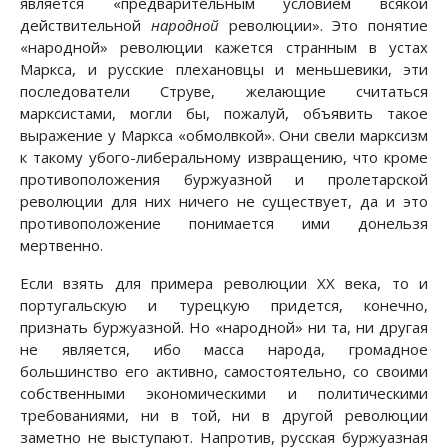
является «предварительным условием всякой
действительной
народной
революции». Это понятие
«народной» революции кажется странным в устах
Маркса, и русские плехановцы и меньшевики, эти
последователи Струве, желающие считаться
марксистами, могли бы, пожалуй, объявить такое
выражение у Маркса «обмолвкой». Они свели марксизм
к такому убого-либеральному извращению, что кроме
противоположения буржуазной и пролетарской
революции для них ничего не существует, да и это
противоположение понимается ими донельзя
мертвенно.
Если взять для примера революции XX века, то и
португальскую и турецкую придется, конечно,
признать буржуазной. Но «народной» ни та, ни другая
не является, ибо масса народа, громадное
большинство его активно, самостоятельно, со своими
собственными экономическими и политическими
требованиями, ни в той, ни в другой революции
заметно не выступают. Напротив, русская буржуазная