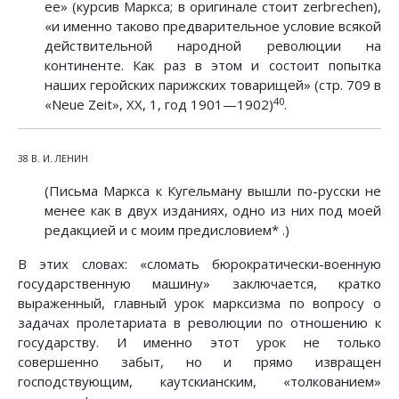
ее» (курсив Маркса; в оригинале стоит zerbrechen),
«и именно таково предварительное условие всякой
действительной народной революции на
континенте. Как раз в этом и состоит попытка
наших геройских парижских товарищей» (стр. 709 в
40
«Neue Zeit», XX, 1, год 1901—1902)
.
38 В. И. ЛЕНИН
(Письма Маркса к Кугельману вышли по-русски не
менее как в двух изданиях, одно из них под моей
редакцией и с моим предисловием* .)
В этих словах: «сломать бюрократически-военную
государственную машину» заключается, кратко
выраженный, главный урок марксизма по вопросу о
задачах пролетариата в революции по отношению к
государству. И именно этот урок не только
совершенно забыт, но и прямо извращен
господствующим, каутскианским, «толкованием»