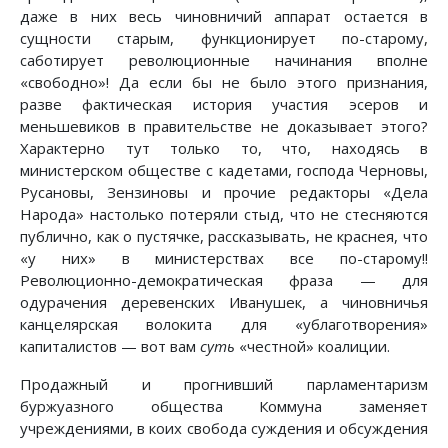
даже в них весь чиновничий аппарат остается в
сущности старым, функционирует по-старому,
саботирует революционные начинания вполне
«свободно»! Да если бы не было этого признания,
разве фактическая история участия эсеров и
меньшевиков в правительстве не доказывает этого?
Характерно тут только то, что, находясь в
министерском обществе с кадетами, господа Черновы,
Русановы, Зензиновы и прочие редакторы «Дела
Народа» настолько потеряли стыд, что не стесняются
публично, как о пустячке, рассказывать, не краснея, что
«у них» в министерствах все по-старому!!
Революционно-демократическая фраза — для
одурачения деревенских Иванушек, а чиновничья
канцелярская волокита для «ублаготворения»
капиталистов — вот вам
суть
«честной» коалиции.
Продажный и прогнивший парламентаризм
буржуазного общества Коммуна заменяет
учреждениями, в коих свобода суждения и обсуждения