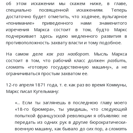
об этом искажении мы скажем ниже, в главе,
специально посвященной искажениям. Теперь
достаточно будет отметить, что ходячее, вульгарное
«понимание» приведенного нами знаменитого
изречения Маркса состоит в том, будто Маркс
подчеркивает здесь идею медленного развития в
противоположность захвату власти и тому подобное.
На самом деле
как раз наоборот.
Мысль Маркса
состоит в том, что рабочий класс должен
разбить,
сломать
«готовую государственную машину», а не
ограничиваться простым захватом ее.
12-го апреля 1871 года, т. е. как раз во время Коммуны,
Маркс писал Кугельману:
«... Если ты заглянешь в последнюю главу моего
«18-го брюмера», ты увидишь, что следующей
попыткой французской революции я объявляю: не
передать из одних рук в другие бюрократически-
военную машину, как бывало до сих пор, а
сломать