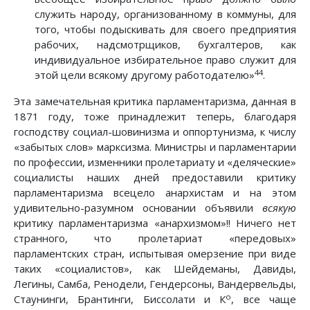
служить народу, организованному в коммуны, для
того, чтобы подыскивать для своего предприятия
рабочих, надсмотрщиков, бухгалтеров, как
индивидуальное избирательное право служит для
44
этой цели всякому другому работодателю»
.
Эта замечательная критика парламентаризма, данная в
1871 году, тоже принадлежит теперь, благодаря
господству социал-шовинизма и оппортунизма, к числу
«забытых слов» марксизма. Министры и парламентарии
по профессии, изменники пролетариату и «деляческие»
социалисты наших дней предоставили критику
парламентаризма всецело анархистам и на этом
удивительно-разумном основании объявили
всякую
критику парламентаризма «анархизмом»!! Ничего нет
странного, что пролетариат «передовых»
парламентских стран, испытывая омерзение при виде
таких «социалистов», как Шейдеманы, Давиды,
Легины, Самба, Ренодели, Гендерсоны, Вандервельды,
о
Стаунинги, Брантинги, Биссолати и К
, все чаще