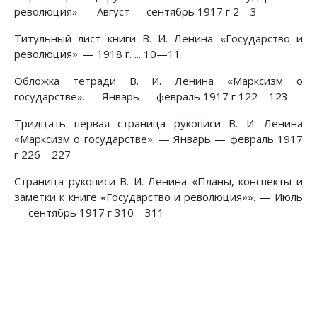
революция». — Август — сентябрь 1917 г 2—3
Титульный лист книги В. И. Ленина «Государство и
революция». — 1918 г. ... 10—11
Обложка тетради В. И. Ленина «Марксизм о
государстве». — Январь — февраль 1917 г 122—123
Тридцать первая страница рукописи В. И. Ленина
«Марксизм о государстве». — Январь — февраль 1917
г 226—227
Страница рукописи В. И. Ленина «Планы, конспекты и
заметки к книге «Государство и революция»». — Июль
— сентябрь 1917 г 310—311
Предыдущий: Указатели
Следующий: Примечания
Назад
Вперед