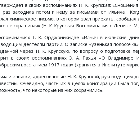
тверждает в своих воспоминаниях Н. К. Крупская: «Сношения 
е раз заходила потом к нему за письмами от Ильича... Ког
слал химическое письмо, в котором звал приехать, сообщал а
го не спрашивая» (Н. К. Крупская. Воспоминания о Ленине. М., 
оспоминаниях Г. К. Орджоникидзе «Ильич в июльские дни»
оводящим деятелям партии. О записке «узенькая полосочка»
еданной через Н. К. Крупскую, по вопросу о подготовке 
орит в своих воспоминаниях Э. А. Рахья «О Владимире
ябрьским восстанием 1917 года» (хранятся в Институте марк
ьма и записки, адресованные Н. К. Крупской, руководящим де
звестны. Очевидно, часть их в целях конспирации была то
можность, что некоторые из них сохранились.
Предыдущий: Примечания
Следующий:
Назад
Вперед