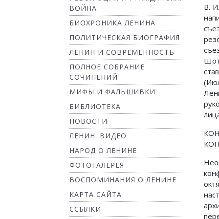
В. 
ВОЙНА
нап
БИОХРОНИКА ЛЕНИНА
съе
ПОЛИТИЧЕСКАЯ БИОГРАФИЯ
рез
съез
ЛЕНИН И СОВРЕМЕННОСТЬ
Шот
ПОЛНОЕ СОБРАНИЕ
ста
СОЧИНЕНИЙ
(Июл
МИФЫ И ФАЛЬШИВКИ
Лен
рук
БИБЛИОТЕКА
лиц
НОВОСТИ
КОН
ЛЕНИН. ВИДЕО
КОН
НАРОД О ЛЕНИНЕ
Нео
ФОТОГАЛЕРЕЯ
кон
ВОСПОМИНАНИЯ О ЛЕНИНЕ
окт
КАРТА САЙТА
нас
арх
ССЫЛКИ
пер