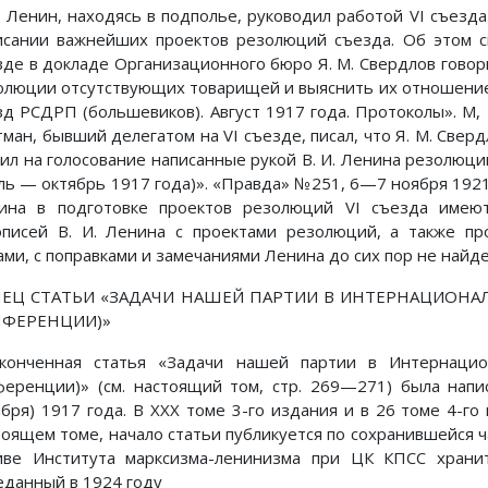
И. Ленин, находясь в подполье, руководил работой VI съезда
исании важнейших проектов резолюций съезда. Об этом 
зде в докладе Организационного бюро Я. М. Свердлов говорил
олюции отсутствующих товарищей и выяснить их отношени
д РСДРП (большевиков). Август 1917 года. Протоколы». М, 19
ман, бывший делегатом на VI съезде, писал, что Я. М. Свер
вил на голосование написанные рукой В. И. Ленина резолюции
ь — октябрь 1917 года)». «Правда» №251, 6—7 ноября 1921 г.
ина в подготовке проектов резолюций VI съезда имеют
описей В. И. Ленина с проектами резолюций, а также пр
ами, с поправками и замечаниями Ленина до сих пор не найде
ЕЦ СТАТЬИ «ЗАДАЧИ НАШЕЙ ПАРТИИ В ИНТЕРНАЦИОНАЛ
ФЕРЕНЦИИ)»
конченная статья «Задачи нашей партии в Интернацио
ференции)» (см. настоящий том, стр. 269—271) была нап
ября) 1917 года. В XXX томе 3-го издания и в 26 томе 4-го 
тоящем томе, начало статьи публикуется по сохранившейся 
иве Института марксизма-ленинизма при ЦК КПСС хранит
еданный в 1924 году