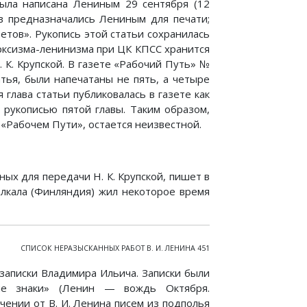
была написана Лениным 29 сентября (12
ав предназначались Лениным для печати;
ветов». Рукопись этой статьи сохранилась
рксизма-ленинизма при ЦК КПСС хранится
. К. Крупской. В газете «Рабочий Путь» №
атья, были напечатаны не пять, а четыре
 глава статьи публиковалась в газете как
с рукописью пятой главы. Таким образом,
 «Рабочем Пути», остается неизвестной.
ных для передачи Н. К. Крупской, пишет в
Ялкала (Финляндия) жил некоторое время
СПИСОК НЕРАЗЫСКАННЫХ РАБОТ В. И. ЛЕНИНА 451
записки Владимира Ильича. Записки были
мне знаки» (Ленин — вождь Октября.
учении от В. И. Ленина писем из подполья