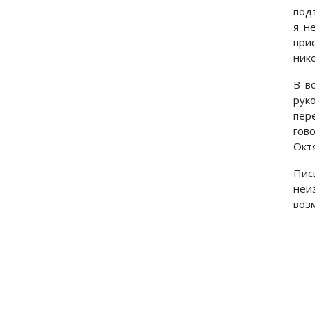
под
я н
при
нико
В в
рук
пер
гов
Окт
Пис
неи
воз