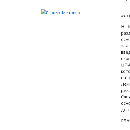
450 
Н. 
раз
осн
зад
вве
око
ЦПА
кот
на 
Лен
рез
Сле
осн
до с
ГЛА