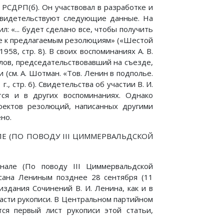
 РСДРП(б). Он участвовал в разработке и
свидетельствуют следующие данные. На
: «... будет сделано все, чтобы получить
е к предлагаемым резолюциям» («Шестой
58, стр. 8). В своих воспоминаниях А. В.
длов, председательствовавший на съезде,
 (см. А. Шотман. «Тов. Ленин в подполье.
, стр. 6). Свидетельства об участии В. И.
ся и в других воспоминаниях. Однако
оектов резолюций, написанных другими
но.
Е (ПО ПОВОДУ III ЦИММЕРВАЛЬДСКОЙ
нале (По поводу III Циммервальдской
исана Лениным позднее 28 сентября (11
издания Сочинений В. И. Ленина, как и в
части рукописи. В Центральном партийном
ся первый лист рукописи этой статьи,