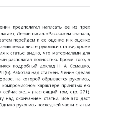
Ленин предполагал написать ее из трех
агает, Ленин писал: «Расскажем сначала,
затем перейдем к ее оценке и к оценке
ранившемся листе рукописи статьи, кроме
ия к статье видно, что материалами для
ин располагал полностью. Кроме того, в
ился подробный доклад Н. А. Семашко,
П(б). Работая над статьей, Ленин сделал
фразе, на которой обрывается рукопись,
м, компромиссном характере принятых ею
ейчас же...» (настоящий том, стр. 271).
у над окончанием статьи. Все это даст
Однако рукопись последней части статьи