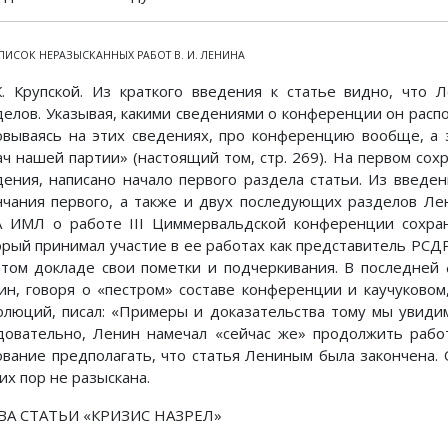
СПИСОК НЕРАЗЫСКАННЫХ РАБОТ В. И. ЛЕНИНА
К. Крупской. Из краткого введения к статье видно, что 
делов. Указывая, какими сведениями о конференции он распол
овываясь на этих сведениях, про конференцию вообще, а 
ач нашей партии» (настоящий том, стр. 269). На первом сох
дения, написано начало первого раздела статьи. Из введен
нчания первого, а также и двух последующих разделов Лен
 ИМЛ о работе III Циммервальдской конференции сохран
орый принимал участие в ее работах как представитель РСДР
этом докладе свои пометки и подчеркивания. В последней 
ин, говоря о «пестром» составе конференции и каучуково
олюций, писал: «Примеры и доказательства тому мы увидим с
довательно, Ленин намечал «сейчас же» продолжить работ
ование предполагать, что статья Лениным была закончена. 
их пор не разыскана.
ВА СТАТЬИ «КРИЗИС НАЗРЕЛ»