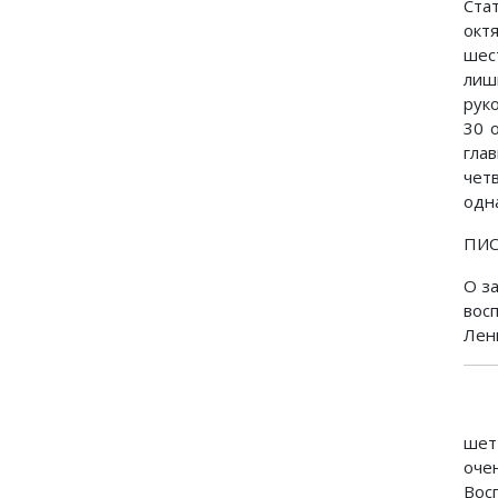
Ста
окт
шес
лиш
рук
30 
гла
чет
одн
ПИС
О з
вос
Лени
шет
оче
Восп