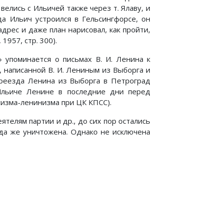
велись с Ильичей также через т. Ялаву, и
да Ильич устроился в Гельсингфорсе, он
дрес и даже план нарисовал, как пройти,
1957, стр. 300).
 упоминается о письмах В. И. Ленина к
, написанной В. И. Лениным из Выборга и
переезда Ленина из Выборга в Петроград
 Ильиче Ленине в последние дни перед
сизма-ленинизма при ЦК КПСС).
ятелям партии и др., до сих пор остались
гда же уничтожена. Однако не исключена
 Подготовительные материалы и Приложения