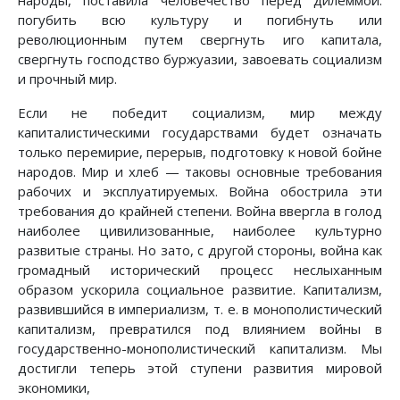
народы, поставила человечество перед дилеммой:
погубить всю культуру и погибнуть или
революционным путем свергнуть иго капитала,
свергнуть господство буржуазии, завоевать социализм
и прочный мир.
Если не победит социализм, мир между
капиталистическими государствами будет означать
только перемирие, перерыв, подготовку к новой бойне
народов. Мир и хлеб — таковы основные требования
рабочих и эксплуатируемых. Война обострила эти
требования до крайней степени. Война ввергла в голод
наиболее цивилизованные, наиболее культурно
развитые страны. Но зато, с другой стороны, война как
громадный исторический процесс неслыханным
образом ускорила социальное развитие. Капитализм,
развившийся в империализм, т. е. в монополистический
капитализм, превратился под влиянием войны в
государственно-монополистический капитализм. Мы
достигли теперь этой ступени развития мировой
экономики,