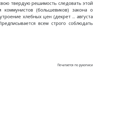
и свою твердую решимость следовать этой
м коммунистов (большевиков) закона о
троение хлебных цен (декрет ... августа
Предписывается всем строго соблюдать
Печатается по рукописи
дании Московского комитета партии об организации групп сочу
Речь на митинге в Сокольническом районе 9 августа 1918 г.