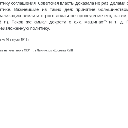
итику соглашения. Советская власть доказала не раз делам
итике. Важнейшие из таких дел: принятие большинство
иализации земли и строго лояльное проведение его, затем у
25
8 г.). Таков же смысл декрета о с.-х. машинах
и т. д. 
еизложенную политику.
но 16 августа 1918 г.
ые напечатано в 1931 г. в Ленинском сборнике XVIII
Предыдущий: Речи на засе
Следующий: 
Назад
Вперед