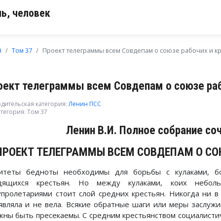
ь, человек
й
Том 37
Проект телеграммы всем Совдепам о союзе рабочих и к
оект телеграммы всем Совдепам о союзе раб
дительская категория:
Ленин ПСС
тегория:
Том 37
Ленин В.И. Полное собрание со
ПРОЕКТ ТЕЛЕГРАММЫ ВСЕМ СОВДЕПАМ О СО
итеты бедноты необходимы для борьбы с кулаками, бог
дящихся крестьян. Но между кулаками, коих небол
упролетариями стоит слой средних крестьян. Никогда ни в
являла и не вела. Всякие обратные шаги или меры заслуж
жны быть пресекаемы. С средним крестьянством социалисти