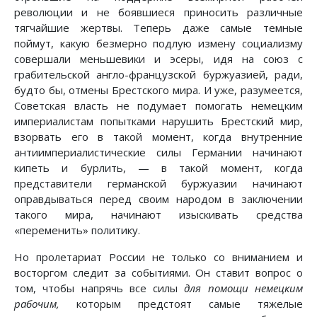
революции и не боявшиеся приносить различные
тягчайшие жертвы. Теперь даже самые темные
поймут, какую безмерно подлую измену социализму
совершали меньшевики и эсеры, идя на союз с
грабительской англо-французской буржуазией, ради,
будто бы, отмены Брестского мира. И уже, разумеется,
Советская власть не подумает помогать немецким
империалистам попытками нарушить Брестский мир,
взорвать его в такой момент, когда внутренние
антиимпериалистические силы Германии начинают
кипеть и бурлить, — в такой момент, когда
представители германской буржуазии начинают
оправдываться перед своим народом в заключении
такого мира, начинают изыскивать средства
«переменить» политику.
Но пролетариат России не только со вниманием и
восторгом следит за событиями. Он ставит вопрос о
том, чтобы напрячь все силы
для помощи немецким
рабочим,
которым предстоят самые тяжелые