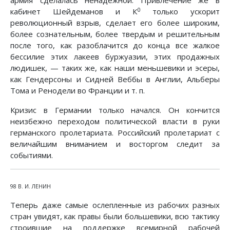
армия сделалась ненадежной. Привлечение же в
0
кабинет Шейдеманов и К
только ускорит
революционный взрыв, сделает его более широким,
более сознательным, более твердым и решительным
после того, как разоблачится до конца все жалкое
бессилие этих лакеев буржуазии, этих продажных
людишек, — таких же, как наши меньшевики и эсеры,
как Гендерсоны и Сидней Веббы в Англии, Альберы
Тома и Ренодели во Франции и т. п.
Кризис в Германии только начался. Он кончится
неизбежно переходом политической власти в руки
германского пролетариата. Российский пролетариат с
величайшим вниманием и восторгом следит за
событиями.
98 В. И. ЛЕНИН
Теперь даже самые ослепленные из рабочих разных
стран увидят, как правы были большевики, всю тактику
строившие на поддержке всемирной рабочей