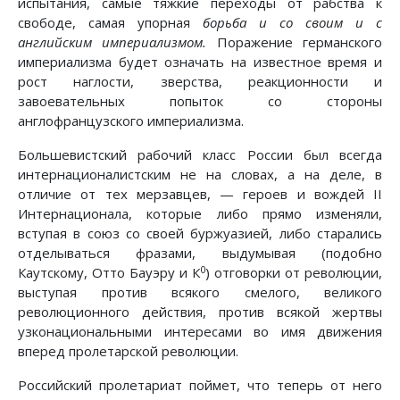
испытания, самые тяжкие переходы от рабства к
свободе, самая упорная
борьба и со своим и с
английским империализмом.
Поражение германского
империализма будет означать на известное время и
рост наглости, зверства, реакционности и
завоевательных попыток со стороны
англофранцузского империализма.
Большевистский рабочий класс России был всегда
интернационалистским не на словах, а на деле, в
отличие от тех мерзавцев, — героев и вождей II
Интернационала, которые либо прямо изменяли,
вступая в союз со своей буржуазией, либо старались
отделываться фразами, выдумывая (подобно
0
Каутскому, Отто Бауэру и К
) отговорки от революции,
выступая против всякого смелого, великого
революционного действия, против всякой жертвы
узконациональными интересами во имя движения
вперед пролетарской революции.
Российский пролетариат поймет, что теперь от него