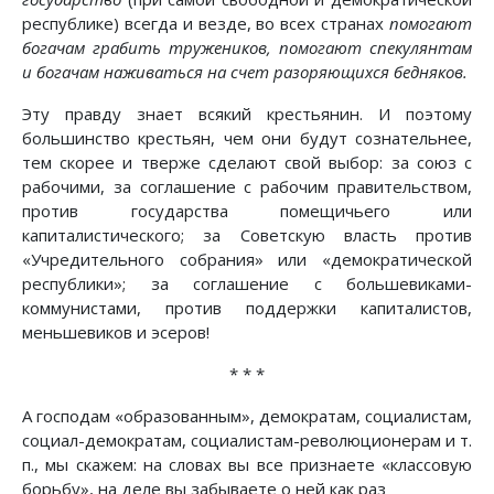
республике) всегда и везде, во всех странах
помогают
богачам грабить тружеников, помогают спекулянтам
и богачам наживаться на счет разоряющихся бедняков.
Эту правду знает всякий крестьянин. И поэтому
большинство крестьян, чем они будут сознательнее,
тем скорее и тверже сделают свой выбор: за союз с
рабочими, за соглашение с рабочим правительством,
против государства помещичьего или
капиталистического; за Советскую власть против
«Учредительного собрания» или «демократической
республики»; за соглашение с большевиками-
коммунистами, против поддержки капиталистов,
меньшевиков и эсеров!
* * *
А господам «образованным», демократам, социалистам,
социал-демократам, социалистам-революционерам и т.
п., мы скажем: на словах вы все признаете «классовую
борьбу», на деле вы забываете о ней как раз