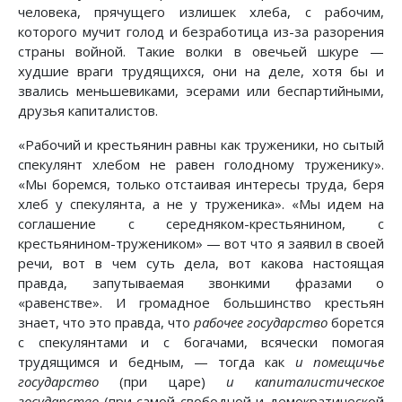
человека, прячущего излишек хлеба, с рабочим,
которого мучит голод и безработица из-за разорения
страны войной. Такие волки в овечьей шкуре —
худшие враги трудящихся, они на деле, хотя бы и
звались меньшевиками, эсерами или беспартийными,
друзья капиталистов.
«Рабочий и крестьянин равны как труженики, но сытый
спекулянт хлебом не равен голодному труженику».
«Мы боремся, только отстаивая интересы труда, беря
хлеб у спекулянта, а не у труженика». «Мы идем на
соглашение с середняком-крестьянином, с
крестьянином-тружеником» — вот что я заявил в своей
речи, вот в чем суть дела, вот какова настоящая
правда, запутываемая звонкими фразами о
«равенстве». И громадное большинство крестьян
знает, что это правда, что
рабочее государство
борется
с спекулянтами и с богачами, всячески помогая
трудящимся и бедным, — тогда как
и помещичье
государство
(при царе)
и капиталистическое
государство
(при самой свободной и демократической