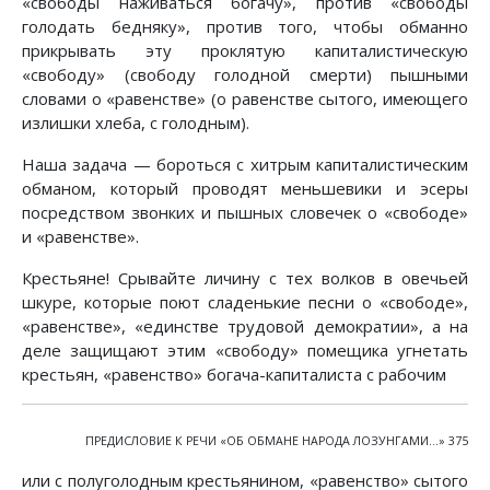
«свободы наживаться богачу», против «свободы
голодать бедняку», против того, чтобы обманно
прикрывать эту проклятую капиталистическую
«свободу» (свободу голодной смерти) пышными
словами о «равенстве» (о равенстве сытого, имеющего
излишки хлеба, с голодным).
Наша задача — бороться с хитрым капиталистическим
обманом, который проводят меньшевики и эсеры
посредством звонких и пышных словечек о «свободе»
и «равенстве».
Крестьяне! Срывайте личину с тех волков в овечьей
шкуре, которые поют сладенькие песни о «свободе»,
«равенстве», «единстве трудовой демократии», а на
деле защищают этим «свободу» помещика угнетать
крестьян, «равенство» богача-капиталиста с рабочим
ПРЕДИСЛОВИЕ К РЕЧИ «ОБ ОБМАНЕ НАРОДА ЛОЗУНГАМИ...» 375
или с полуголодным крестьянином, «равенство» сытого