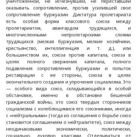
уничтоженной, не исчезнувшей, не переставшей
оказывать сопротивление, против усилившей свое
сопротивление буржуазии. Диктатура пролетариата
есть особая форма классового союза между
пролетариатом, авангардом трудящихся, и
многочисленными непролетарскими слоями
трудящихся (мелкая буржуазия, мелкие хозяйчики,
крестьянство, интеллигенция и т. д.), или
большинством их, союза против капитала, союза в
целях полного свержения капитала, полного
подавления сопротивления буржуазии и попыток
реставрации с ее стороны, союза в целях
окончательного создания и упрочения социализма. Это
— особого вида союз, складывающийся в особой
обстановке, именно в обстановке бешеной
гражданской войны, это союз твердых сторонников
социализма с колеблющимися его союзниками, иногда
с «нейтральными» (тогда из соглашения о борьбе союз
становится соглашением о нейтралитете), союз между
неодинаковыми экономически, политически,
социально, духовно классами. Отделываться от