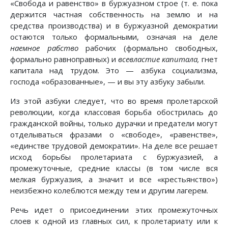
«Свобода и равенство» в буржуазном строе (т. е. пока
держится частная собственность на землю и на
средства производства) и в буржуазной демократии
остаются только формальными, означая на деле
наемное рабство
рабочих (формально свободных,
формально равноправных) и
всевластие капитала,
гнет
капитала над трудом. Это — азбука социализма,
господа «образованные», — и вы эту азбуку забыли.
Из этой азбуки следует, что во время пролетарской
революции, когда классовая борьба обострилась до
гражданской войны, только дурачки и предатели могут
отделываться фразами о «свободе», «равенстве»,
«единстве трудовой демократии». На деле все решает
исход борьбы пролетариата с буржуазией, а
промежуточные, средние классы (в том числе вся
мелкая буржуазия, а значит и все «крестьянство»)
неизбежно колеблются между тем и другим лагерем.
Речь идет о присоединении этих промежуточных
слоев к одной из главных сил, к пролетариату или к