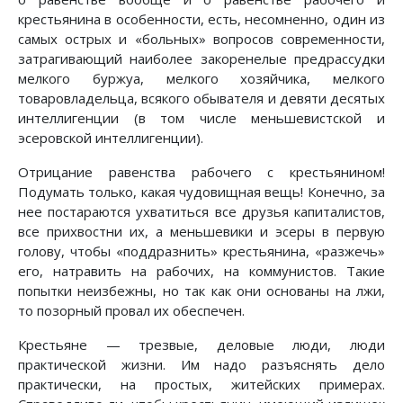
крестьянина в особенности, есть, несомненно, один из
самых острых и «больных» вопросов современности,
затрагивающий наиболее закоренелые предрассудки
мелкого буржуа, мелкого хозяйчика, мелкого
товаровладельца, всякого обывателя и девяти десятых
интеллигенции (в том числе меньшевистской и
эсеровской интеллигенции).
Отрицание равенства рабочего с крестьянином!
Подумать только, какая чудовищная вещь! Конечно, за
нее постараются ухватиться все друзья капиталистов,
все прихвостни их, а меньшевики и эсеры в первую
голову, чтобы «поддразнить» крестьянина, «разжечь»
его, натравить на рабочих, на коммунистов. Такие
попытки неизбежны, но так как они основаны на лжи,
то позорный провал их обеспечен.
Крестьяне — трезвые, деловые люди, люди
практической жизни. Им надо разъяснять дело
практически, на простых, житейских примерах.