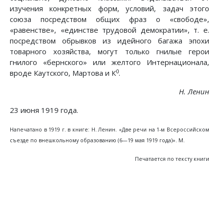
изучения конкретных форм, условий, задач этого
союза посредством общих фраз о «свободе»,
«равенстве», «единстве трудовой демократии», т. е.
посредством обрывков из идейного багажа эпохи
товарного хозяйства, могут только гнилые герои
гнилого «бернского» или желтого Интернационала,
0
вроде Каутского, Мартова и К
.
Н. Ленин
23 июня 1919 года.
Напечатано в 1919 г. в книге: Н. Ленин. «Две речи на 1-м Всероссийском
съезде по внешкольному образованию (6—19 мая 1919 года)». М.
Печатается по тексту книги
Предыдущий: Телеграмма Совнаркому Украин
Следующий: I Всероссийский с
Назад
Вперед