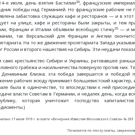
34
14-е июля, день взятия Бастилии
, французские империал
здник победы над Германией. Но французские рабочие не п
явлена забастовка служащих кафе и ресторанов — и в этот 
цует на улице, кафе и рестораны были закрыты, и тем пр
35
лии, Франции и Италии объявили всеобщую стачку
— и мо
мании, так Версальский для Франции и Англии окончит
летариата. На то же движение пролетариата Запада указыва
г России и второго нашествия на Сибирь. Эти неудачи показа
и само крестьянство Сибири и Украины, ратовавшее раньше
оловного грабежа и насильничества повернуло против них. Те
 Деникиным близка; эта победа завершится и победой п
жение рабочих всюду принимает большевистский характер, и
чале была в одиночестве, то впоследствии к ней присоеди
едаче власти Советам в Германии, и недалек день, когда в
публику, которая уничтожит господство капиталист
одисменты.)
атано 17 июля 1919 г. в газете «Вечерние Известия Московского Совета» № 293
Печатается по тексту газеты, сверенн