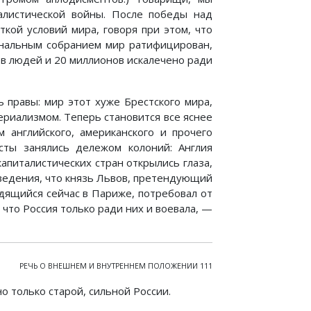
алистической войны. После победы над
ткой условий мира, говоря при этом, что
ональным собранием мир ратифицирован,
в людей и 20 миллионов искалечено ради
ь правы: мир этот хуже Брестского мира,
риализмом. Теперь становится все яснее
 английского, американского и прочего
сты занялись дележом колоний: Англия
апиталистических стран открылись глаза,
сведения, что князь Львов, претендующий
одящийся сейчас в Париже, потребовал от
что Россия только ради них и воевала, —
РЕЧЬ О ВНЕШНЕМ И ВНУТРЕННЕМ ПОЛОЖЕНИИ 111
о только старой, сильной России.