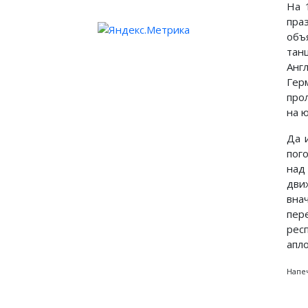
На 
пра
объ
тан
Анг
Гер
про
на ю
Да 
пог
над
дви
вна
пер
рес
апл
Напеч