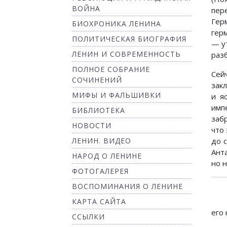
ВОЙНА
пер
Гер
БИОХРОНИКА ЛЕНИНА
гер
ПОЛИТИЧЕСКАЯ БИОГРАФИЯ
— у
ЛЕНИН И СОВРЕМЕННОСТЬ
раз
ПОЛНОЕ СОБРАНИЕ
Сей
СОЧИНЕНИЙ
зак
МИФЫ И ФАЛЬШИВКИ
и я
имп
БИБЛИОТЕКА
заб
НОВОСТИ
что
ЛЕНИН. ВИДЕО
до 
Ант
НАРОД О ЛЕНИНЕ
но 
ФОТОГАЛЕРЕЯ
ВОСПОМИНАНИЯ О ЛЕНИНЕ
КАРТА САЙТА
его 
ССЫЛКИ