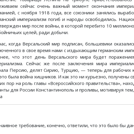
еживаем сейчас очень важный момент окончания импери
манией, с ноября 1918 года, все союзники занялись вырабо
манский империализм погиб и народы освободились. Наци
твержден мир после войны, в которой перебито 10 миллионо
бойничьих целей, ради добычи.
час, когда Версальский мир подписан, большевики оказалис
люченного в свое время нами с издыхающим германским импе
снее, что этот день Версальского мира будет поражением
ериализма. Сейчас же после заключения мира империали
рала Персию, делят Сирию, Турцию, — теперь для рабочих к
 это была война хищников. И как это ни курьезно, получены 
сих пор на роль главы «Всероссийского правительства», нах
анты для России Константинополь и проливы, мотивируя тем, 
на
наивное требование, конечно, ответили, что это было бы дан