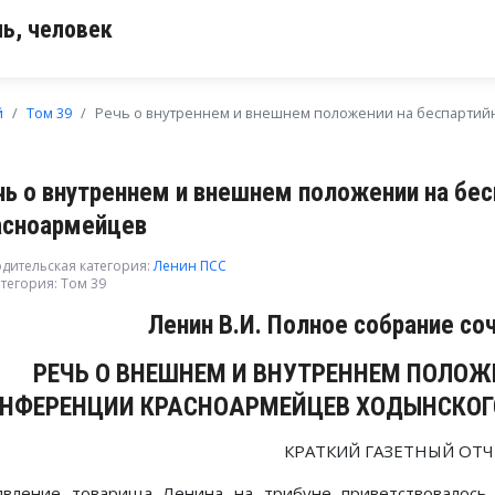
ь, человек
й
Том 39
Речь о внутреннем и внешнем положении на беспарти
чь о внутреннем и внешнем положении на бе
асноармейцев
дительская категория:
Ленин ПСС
тегория:
Том 39
Ленин В.И. Полное собрание со
РЕЧЬ О ВНЕШНЕМ И ВНУТРЕННЕМ ПОЛОЖ
НФЕРЕНЦИИ КРАСНОАРМЕЙЦЕВ ХОДЫНСКОГ
КРАТКИЙ ГАЗЕТНЫЙ ОТЧ
явление товарища Ленина на трибуне приветствовалось