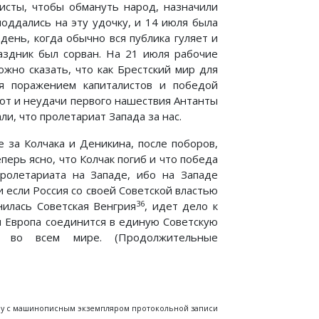
исты, чтобы обмануть народ, назначили
оддались на эту удочку, и 14 июля была
день, когда обычно вся публика гуляет и
аздник был сорван. На 21 июля рабочие
жно сказать, что как Брестский мир для
ся поражением капиталистов и победой
ют и неудачи первого нашествия Антанты
ли, что пролетариат Запада за нас.
 за Колчака и Деникина, после поборов,
перь ясно, что Колчак погиб и что победа
ролетариата на Западе, ибо на Западе
 если Россия со своей Советской властью
36
нилась Советская Венгрия
, идет дело к
ся Европа соединится в единую Советскую
ов во всем мире. (Продолжительные
ому с машинописным экземпляром протокольной записи