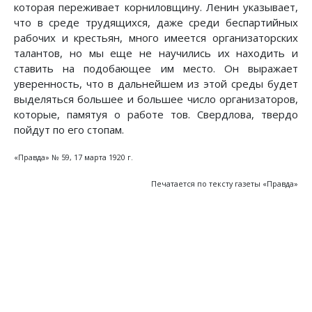
которая переживает корниловщину. Ленин указывает,
что в среде трудящихся, даже среди беспартийных
рабочих и крестьян, много имеется организаторских
талантов, но мы еще не научились их находить и
ставить на подобающее им место. Он выражает
уверенность, что в дальнейшем из этой среды будет
выделяться большее и большее число организаторов,
которые, памятуя о работе тов. Свердлова, твердо
пойдут по его стопам.
«Правда» № 59, 17 марта 1920 г.
Печатается по тексту газеты «Правда»
Предыдущий: Постановления Политбюро в свя
Следующий: Речь на заседании
Назад
Вперед