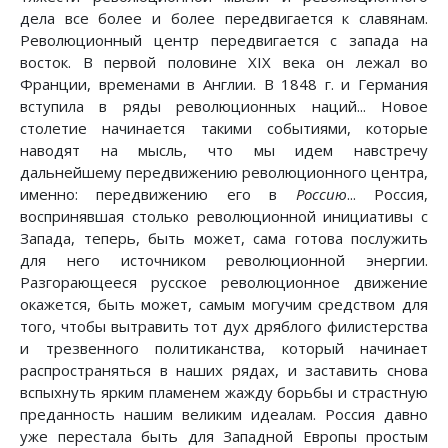
дела все более и более передвигается к славянам.
Революционный центр передвигается с запада на
восток. В первой половине XIX века он лежал во
Франции, временами в Англии. В 1848 г. и Германия
вступила в ряды революционных наций... Новое
столетие начинается такими событиями, которые
наводят на мысль, что мы идем навстречу
дальнейшему передвижению революционного центра,
именно: передвижению его в
Россию
... Россия,
воспринявшая столько революционной инициативы с
Запада, теперь, быть может, сама готова послужить
для него источником революционной энергии.
Разгорающееся русское революционное движение
окажется, быть может, самым могучим средством для
того, чтобы вытравить тот дух дряблого филистерства
и трезвенного политиканства, который начинает
распространяться в наших рядах, и заставить снова
вспыхнуть ярким пламенем жажду борьбы и страстную
преданность нашим великим идеалам. Россия давно
уже перестала быть для Западной Европы простым