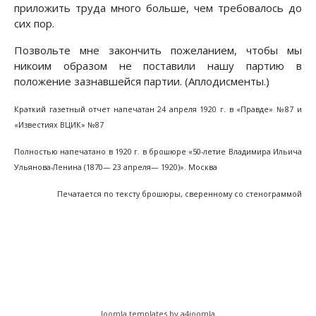
приложить труда много больше, чем требовалось до
сих пор.
Позвольте мне закончить пожеланием, чтобы мы
никоим образом не поставили нашу партию в
положение зазнавшейся партии. (Аплодисменты.)
Краткий газетный отчет напечатан 24 апреля 1920 г. в «Правде» №87 и
«Известиях ВЦИК» №87
Полностью напечатано в 1920 г. в брошюре «50-летие Владимира Ильича
Ульянова-Ленина (1870— 23 апреля— 1920)». Москва
Печатается по тексту брошюры, сверенному со стенограммой
Предыдущий: Заметки по поводу декрета о т
Следующий: Речь на III всерос
Назад
Вперед
Joomla templates by a4joomla