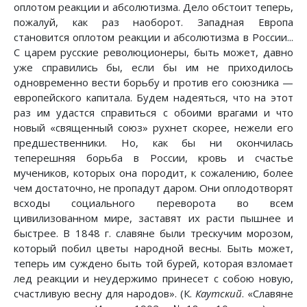
оплотом реакции и абсолютизма. Дело обстоит теперь,
пожалуй, как раз наоборот. Западная Европа
становится оплотом реакции и абсолютизма в России...
С царем русские революционеры, быть может, давно
уже справились бы, если бы им не приходилось
одновременно вести борьбу и против его союзника —
европейского капитала. Будем надеяться, что на этот
раз им удастся справиться с обоими врагами и что
новый «священный союз» рухнет скорее, нежели его
предшественники. Но, как бы ни окончилась
теперешняя борьба в России, кровь и счастье
мучеников, которых она породит, к сожалению, более
чем достаточно, не пропадут даром. Они оплодотворят
всходы социального переворота во всем
цивилизованном мире, заставят их расти пышнее и
быстрее. В 1848 г. славяне были трескучим морозом,
который побил цветы народной весны. Быть может,
теперь им суждено быть той бурей, которая взломает
лед реакции и неудержимо принесет с собою новую,
счастливую весну для народов». (К.
Каутский
. «Славяне