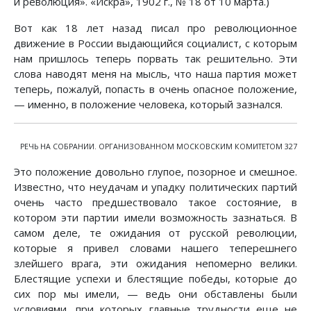
и революция». «Искра», 1902 г., № 18 от 10 марта.)
Вот как 18 лет назад писал про революционное
движение в России выдающийся социалист, с которым
нам пришлось теперь порвать так решительно. Эти
слова наводят меня на мысль, что наша партия может
теперь, пожалуй, попасть в очень опасное положение,
— именно, в положение человека, который зазнался.
РЕЧЬ НА СОБРАНИИ. ОРГАНИЗОВАННОМ МОСКОВСКИМ КОМИТЕТОМ 327
Это положение довольно глупое, позорное и смешное.
Известно, что неудачам и упадку политических партий
очень часто предшествовало такое состояние, в
котором эти партии имели возможность зазнаться. В
самом деле, те ожидания от русской революции,
которые я привел словами нашего теперешнего
злейшего врага, эти ожидания непомерно велики.
Блестящие успехи и блестящие победы, которые до
сих пор мы имели, — ведь они обставлены были
условиями, при которых главные трудности еще не