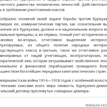
олютного равенства человеческих личностей. Действитель
ь в требовании уничтожения классов.
Сообразно основной своей задаче борьбы против буржуа
емерия ее, коммунистическая партия, как сознательная 
ржение ига буржуазии, должна и в национальном вопросе во
мальные принципы, а, во-первых, точный учет исторически-
тановки; во-вторых, отчетливое выделение интерес
плуатируемых, из общего понятия народных интере
подствующего класса; в-третьих, такое же отчетливое ра
авноправных от наций угнетающих, эксплуататорских, п
ократической лжи, которая затушевывает свойственное эпо
ониальное и финансовое порабощение громадного бол
ьшинством богатейших передовых капиталистических стран.
Империалистская война 1914—1918 годов с особенной ясност
етенными классами всего мира лживость буржуазно-демок
сальский договор пресловутых «западных демокра-
ТЕЗИСЫ КО II 