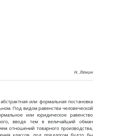
Н. Ленин
 абстрактная или формальная постановка
льном. Под видом равенства человеческой
ормальное или юридическое равенство
емого, вводя тем в величайший обман
нием отношений товарного производства,
ения классов, под предлогом будто бы