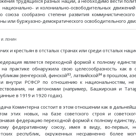
ижения трудящихся разных наций, а необходимо вести полит
х национально- и колониально-освободительных движений
го союза сообразно степени развития коммунистическог
аны или буржуазно-демократического освободительного дв
. И. ЛЕНИН
очих и крестьян в отсталых странах или среди отсталых наци
Федерация является переходной формой к полному единст
 на практике обнаружила свою целесообразность как в
83
84
публикам (венгерской, финской
, латвийской
в прошлом, аз
 и внутри РСФСР по отношению к национальностям, не
ествования, ни автономии (например, Башкирская и Тата
анные в 1919 и 1920 годах).
Задача Коминтерна состоит в этом отношении как в дальнейше
том этих новых, на базе советского строя и советско
знавая федерацию переходной формой к полному единству,
ному федеративному союзу, имея в виду, во-первых, н
етских республик, окруженных несравненно более м