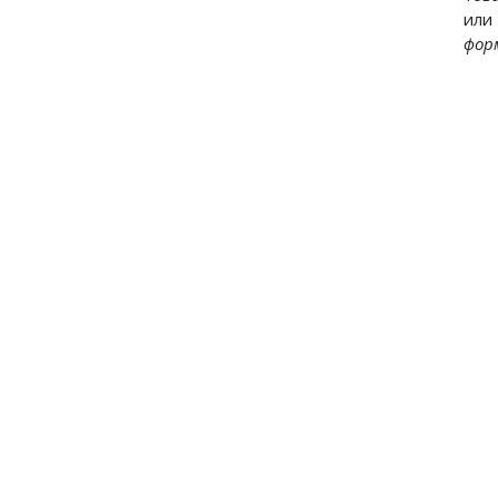
или
фор