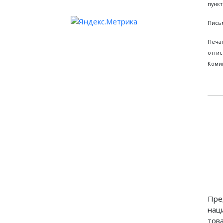
пункт
Письм
Печа
оттис
Комин
Пре
нац
тов