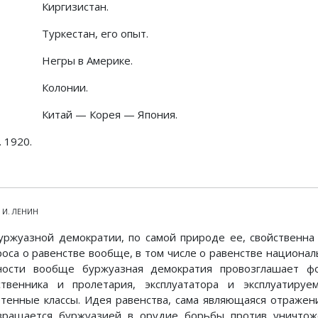
Киргизистан.
Туркестан, его опыт.
Негры в Америке.
Колонии.
Китай — Корея — Япония.
I. 1920.
. И. ЛЕНИН
Буржуазной демократии, по самой природе ее, свойственна
роса о равенстве вообще, в том числе о равенстве национа
ности вообще буржуазная демократия провозглашает ф
ственника и пролетария, эксплуататора и эксплуатиру
етенные классы. Идея равенства, сама являющаяся отраже
вращается буржуазией в орудие борьбы против уничтож