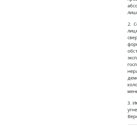
абс
лиш
2. 
лиц
све
фор
обс
экс
гос
нер
дем
кол
мен
3. 
угн
Вер