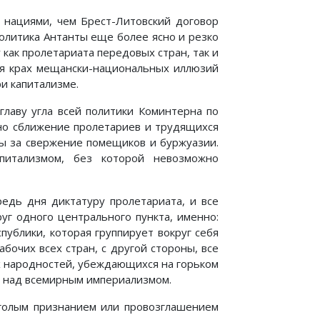
 нациями, чем Брест-Литовский договор
политика Антанты еще более ясно и резко
как пролетариата передовых стран, так и
ряя крах мещански-национальных иллюзий
и капитализме.
главу угла всей политики Коминтерна по
но сближение пролетариев и трудящихся
бы за свержение помещиков и буржуазии.
питализмом, без которой невозможно
редь дня диктатуру пролетариата, и все
уг одного центрального пункта, именно:
ублики, которая группирует вокруг себя
бочих всех стран, с другой стороны, все
 народностей, убеждающихся на горьком
ти над всемирным империализмом.
 голым признанием или провозглашением