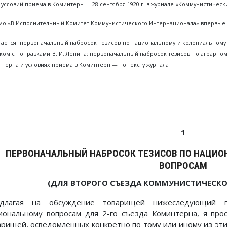
 условий приема в Коминтерн — 28 сентября 1920 г. в журнале «Коммунистичес
о «В Исполнительный Комитет Коммунистического Интернационала» впервые на
тается: первоначальный набросок тезисов по национальному и колониальному
ком с поправками В. И. Ленина; первоначальный набросок тезисов по аграрном
терна и условиях приема в Коминтерн — по тексту журнала
1
ПЕРВОНАЧАЛЬНЫЙ НАБРОСОК ТЕЗИСОВ ПО НАЦИ
ВОПРОСАМ
(ДЛЯ ВТОРОГО СЪЕЗДА КОММУНИСТИЧЕСКО
длагая на обсуждение товарищей нижеследующий п
иональному вопросам для 2-го съезда Коминтерна, я про
арищей, осведомленных конкретно по тому или иному из эти