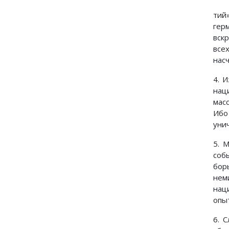
тий
гер
вск
все
нас
4. 
нац
мас
Ибо
уни
5. 
соб
бор
нем
нац
опы
6. 