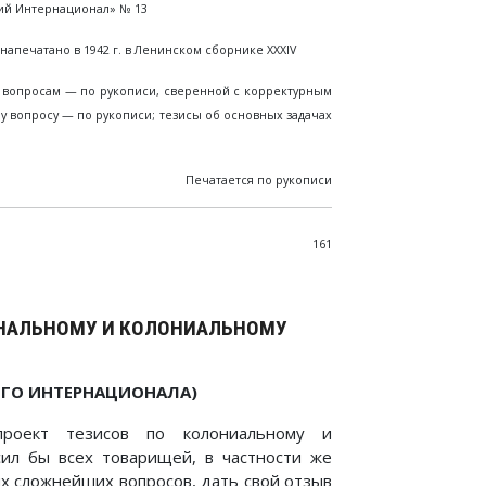
кий Интернационал» № 13
печатано в 1942 г. в Ленинском сборнике XXXIV
 вопросам — по рукописи, сверенной с корректурным
у вопросу — по рукописи; тезисы об основных задачах
Печатается по рукописи
161
ОНАЛЬНОМУ И КОЛОНИАЛЬНОМУ
ГО ИНТЕРНАЦИОНАЛА)
роект тезисов по колониальному и
сил бы всех товарищей, в частности же
х сложнейших вопросов, дать свой отзыв