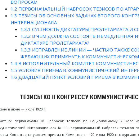
ВОПРОСАМ
1.2
ПЕРВОНАЧАЛЬНЫЙ НАБРОСОК ТЕЗИСОВ ПО АГРА
1.3
ТЕЗИСЫ ОБ ОСНОВНЫХ ЗАДАЧАХ ВТОРОГО КОНГР
ИНТЕРНАЦИОНАЛА
1.3.1
СУЩНОСТЬ ДИКТАТУРЫ ПРОЛЕТАРИАТА И С
1.3.2
В ЧЕМ ДОЛЖНА СОСТОЯТЬ НЕМЕДЛЕННАЯ И
ДИКТАТУРЕ ПРОЛЕТАРИАТА?
1.3.3
ИСПРАВЛЕНИЕ ЛИНИИ — ЧАСТЬЮ ТАКЖЕ СО
ЖЕЛАЮЩИХ ПРИМКНУТЬ К КОММУНИСТИЧЕСКОМ
1.4
В ИСПОЛНИТЕЛЬНЫЙ КОМИТЕТ КОММУНИСТИЧЕС
1.5
УСЛОВИЯ ПРИЕМА В КОММУНИСТИЧЕСКИЙ ИНТЕ
1.6
ДВАДЦАТЫЙ ПУНКТ УСЛОВИЙ ПРИЕМА В КОММУН
ТЕЗИСЫ КО II КОНГРЕССУ КОММУНИСТИЧЕ
ано в июне — июле 1920 г.
чатано: первоначальный набросок тезисов по национальному и колон
мунистический Интернационал» № 11; первоначальный набросок тезисов по 
ресса Коминтерна, условия приема в Коминтерн — 20 июля 1920 г. в журнале