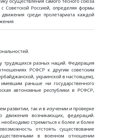
ику осуществления самого тесного союза
 с Советской Россией, определяя формы
о движения среди пролетариата каждой
ижения
ональностей.
ву трудящихся разных наций. Федерация
 отношениях РСФСР к другим советским
ербайджанской, украинской в настоящем),
 имевшим раньше ни государственного
рская автономные республики в РСФСР,
м развитии, так и в изучении и проверке
го движения возникающих, федераций.
 необходимо стремиться к более и более
евозможность отстоять существование
огущественными в военном отношении