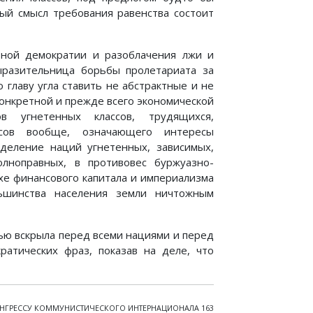
ный смысл требования равенства состоит
зной демократии и разоблачения лжи и
выразительница борьбы пролетариата за
 главу угла ставить не абстрактные и не
конкретной и прежде всего экономической
ов угнетенных классов, трудящихся,
сов вообще, означающего интересы
зделение наций угнетенных, зависимых,
олноправных, в противовес буржуазно-
хе финансового капитала и империализма
ьшинства населения земли ничтожным
ью вскрыла перед всеми нациями и перед
ратических фраз, показав на деле, что
КОНГРЕССУ КОММУНИСТИЧЕСКОГО ИНТЕРНАЦИОНАЛА 163