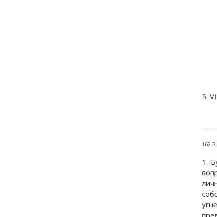
5. V
162 В
1. 
воп
лич
соб
угн
пре