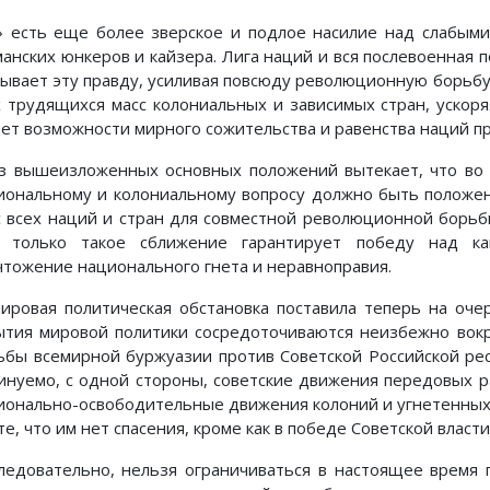
» есть еще более зверское и подлое насилие над слабыми
манских юнкеров и кайзера. Лига наций и вся послевоенная 
рывает эту правду, усиливая повсюду революционную борьбу 
х трудящихся масс колониальных и зависимых стран, уско
чет возможности мирного сожительства и равенства наций пр
Из вышеизложенных основных положений вытекает, что во 
иональному и колониальному вопросу должно быть положе
с всех наций и стран для совместной революционной борь
 только такое сближение гарантирует победу над ка
чтожение национального гнета и неравноправия.
Мировая политическая обстановка поставила теперь на оче
ытия мировой политики сосредоточиваются неизбежно вокр
ьбы всемирной буржуазии против Советской Российской респ
инуемо, с одной стороны, советские движения передовых ра
ионально-освободительные движения колоний и угнетенных
те, что им нет спасения, кроме как в победе Советской влас
Следовательно, нельзя ограничиваться в настоящее время