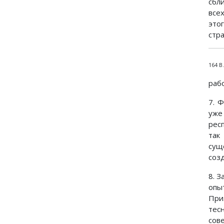
сбл
все
это
стр
164 В
раб
7. 
уже
рес
так
сущ
созд
8. 
опы
При
тес
сов