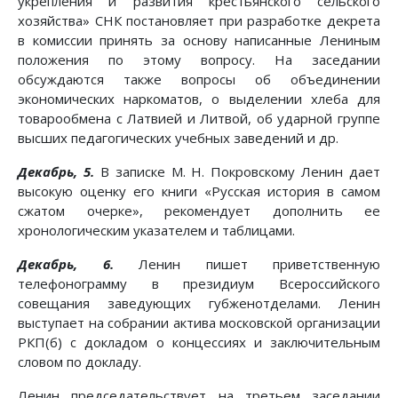
укрепления и развития крестьянского сельского
хозяйства» СНК постановляет при разработке декрета
в комиссии принять за основу написанные Лениным
положения по этому вопросу. На заседании
обсуждаются также вопросы об объединении
экономических наркоматов, о выделении хлеба для
товарообмена с Латвией и Литвой, об ударной группе
высших педагогических учебных заведений и др.
Декабрь, 5.
В записке М. Н. Покровскому Ленин дает
высокую оценку его книги «Русская история в самом
сжатом очерке», рекомендует дополнить ее
хронологическим указателем и таблицами.
Декабрь, 6.
Ленин пишет приветственную
телефонограмму в президиум Всероссийского
совещания заведующих губженотделами. Ленин
выступает на собрании актива московской организации
РКП(б) с докладом о концессиях и заключительным
словом по докладу.
Ленин председательствует на третьем заседании