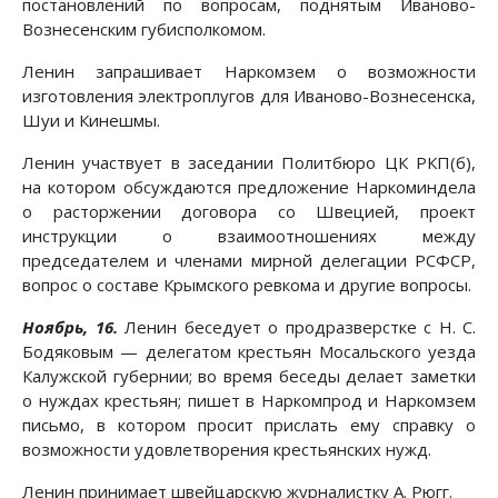
постановлений по вопросам, поднятым Иваново-
Вознесенским губисполкомом.
Ленин запрашивает Наркомзем о возможности
изготовления электроплугов для Иваново-Вознесенска,
Шуи и Кинешмы.
Ленин участвует в заседании Политбюро ЦК РКП(б),
на котором обсуждаются предложение Наркоминдела
о расторжении договора со Швецией, проект
инструкции о взаимоотношениях между
председателем и членами мирной делегации РСФСР,
вопрос о составе Крымского ревкома и другие вопросы.
Ноябрь, 16.
Ленин беседует о продразверстке с Н. С.
Бодяковым — делегатом крестьян Мосальского уезда
Калужской губернии; во время беседы делает заметки
о нуждах крестьян; пишет в Наркомпрод и Наркомзем
письмо, в котором просит прислать ему справку о
возможности удовлетворения крестьянских нужд.
Ленин принимает швейцарскую журналистку А. Рюгг.