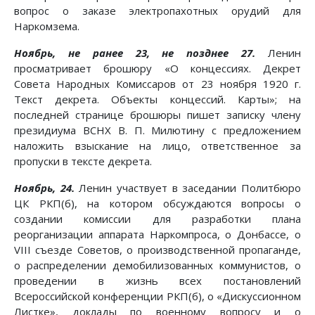
вопрос о заказе электропахотных орудий для
Наркомзема.
Ноябрь, не ранее 23, не позднее 27.
Ленин
просматривает брошюру «О концессиях. Декрет
Совета Народных Комиссаров от 23 ноября 1920 г.
Текст декрета. Объекты концессий. Карты»; на
последней странице брошюры пишет записку члену
президиума ВСНХ В. П. Милютину с предложением
наложить взыскание на лицо, ответственное за
пропуски в тексте декрета.
Ноябрь, 24.
Ленин участвует в заседании Политбюро
ЦК РКП(б), на котором обсуждаются вопросы о
создании комиссии для разработки плана
реорганизации аппарата Наркомпроса, о Донбассе, о
VIII съезде Советов, о производственной пропаганде,
о распределении демобилизованных коммунистов, о
проведении в жизнь всех постановлений
Всероссийской конференции РКП(б), о «Дискуссионном
Листке», доклады по военному вопросу и о