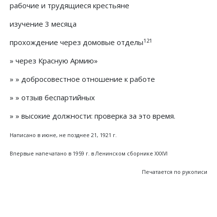
рабочие и трудящиеся крестьяне
изучение 3 месяца
121
прохождение через домовые отделы
» через Красную Армию»
» » добросовестное отношение к работе
» » отзыв беспартийных
» » высокие должности: проверка за это время.
Написано в июне, не позднее 21, 1921 г.
Впервые напечатано в 1959 г. в Ленинском сборнике XXXVI
Печатается по рукописи
Предыдущий: Подготовительные материалы
Следующий: Предложения по воп
Назад
Вперед