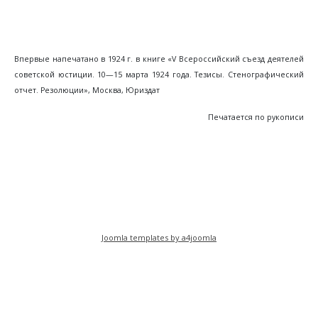
Впервые напечатано в 1924 г. в книге «V Всероссийский съезд деятелей
советской юстиции. 10—15 марта 1924 года. Тезисы. Стенографический
отчет. Резолюции», Москва, Юриздат
Печатается по рукописи
Предыдущий: Проект Постановления ВЦИК по 
Следующий: Записка И. В. Стал
Назад
Вперед
Joomla templates by a4joomla