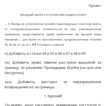
Проект
ВВОДНЫЙ ЗАКОН К УГОЛОВНОМУ КОДЕКСУ РСФСР
... 5. Впредь до установления условий, гарантирующих Советскую власть
от контрреволюционных посягательств на нее, революционным
трибуналом предоставляется право применения как высшей меры
наказания — расстрела по преступлениям, предусмотренным статьями
64
58, 59, 60, 61, 62, 63 +
Уголовного кодекса).
х) Добавить и статьи
64
и
65
и
66
и
67
и
68
и
69
.
хх) Добавить право замены расстрела высылкой за
границу, по решению Президиума ВЦИКа (на срок или
бессрочно).
ххх) Добавить: расстрел за неразрешенное
возвращение из-за границы.
т. Курский!
По-моему, надо расширить применение расстрела (с