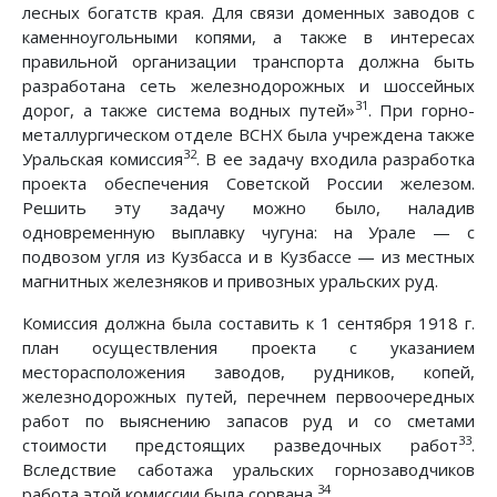
лесных богатств края. Для связи доменных заводов с
каменноугольными копями, а также в интересах
правильной организации транспорта должна быть
разработана сеть железнодорожных и шоссейных
31
дорог, а также система водных путей»
. При горно-
металлургическом отделе ВСНХ была учреждена также
32
Уральская комиссия
. В ее задачу входила разработка
проекта обеспечения Советской России железом.
Решить эту задачу можно было, наладив
одновременную выплавку чугуна: на Урале — с
подвозом угля из Кузбасса и в Кузбассе — из местных
магнитных железняков и привозных уральских руд.
Комиссия должна была составить к 1 сентября 1918 г.
план осуществления проекта с указанием
месторасположения заводов, рудников, копей,
железнодорожных путей, перечнем первоочередных
работ по выяснению запасов руд и со сметами
33
стоимости предстоящих разведочных работ
.
Вследствие саботажа уральских горнозаводчиков
34
работа этой комиссии была сорвана
.