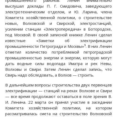
промышленного районов. Ленин внимательно
выслушал доклады П. Г. Смидовича, заведующего
электротехническим отделом, и Ю. Ларина, члена
Комитета хозяйственной политики, о строительстве
новых, Волховской и Свирской, электростанций,
усилении станции «Электропередача» в Ботородске,
под Москвой. В своей записной книжке Ленин сделал
известные «Заметки об электрификации
9
промышленности Петрограда и Москвы»
. В них Ленин
отметил количество потребляемой петроградской
промышленностью энергии и энергии, которую могут
дать водные силы водопада Иматра и рек Невы,
Волховы и Свири. Затем Ленин сделал запись, что
Свирь надо обследовать, а Волхов — строить.
В дальнейшем вопросы строительства двух первенцев
электрификации — станций на реках Волхове и Свири
— все время продолжают оставаться в поле зрения В.
И. Ленина. 22 марта он принял участие в заседании
Комитета хозяйственной политики, на котором
рассматривалась смета на строительство Волховской