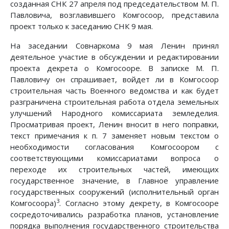
созданная СНК 27 апреля под председательством М. П.
Павловича, возглавившего Комгосоор, представила
проект только к заседанию СНК 9 мая.
На заседании Совнаркома 9 мая Ленин принял
деятельное участие в обсуждении и редактировании
проекта декрета о Комгосооре. В записке М. П.
Павловичу он спрашивает, войдет ли в Комгосоор
строительная часть Военного ведомства и как будет
разграничена строительная работа отдела земельных
улучшений Народного комиссариата земледелия.
Просматривая проект, Ленин вносит в него поправки,
текст примечания к п. 7 заменяет новым текстом о
необходимости согласования Комгосоором с
соответствующими комиссариатами вопроса о
переходе их строительных частей, имеющих
государственное значение, в Главное управление
государственных сооружений (исполнительный орган
3
Комгосоора)
. Согласно этому декрету, в Комгосооре
сосредоточивались разработка планов, установление
порядка выполнения государственного строительства