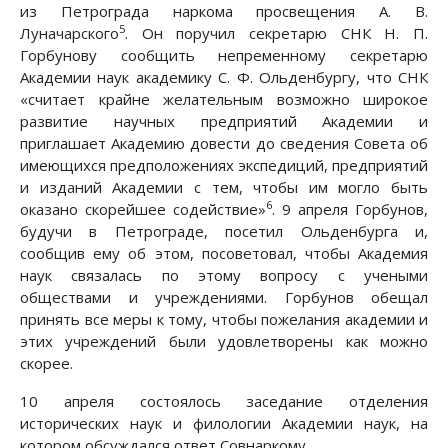
из Петрограда наркома просвещения А. В.
5
Луначарского
. Он поручил секретарю СНК Н. П.
Горбунову сообщить непременному секретарю
Академии наук академику С. Ф. Ольденбургу, что СНК
«считает крайне желательным возможно широкое
развитие научных предприятий Академии и
приглашает Академию довести до сведения Совета об
имеющихся предположениях экспедиций, предприятий
и изданий Академии с тем, чтобы им могло быть
6
оказано скорейшее содействие»
. 9 апреля Горбунов,
будучи в Петрограде, посетил Ольденбурга и,
сообщив ему об этом, посоветовал, чтобы Академия
наук связалась по этому вопросу с учеными
обществами и учреждениями. Горбунов обещал
принять все меры к тому, чтобы пожелания академии и
этих учреждений были удовлетворены как можно
скорее.
10 апреля состоялось заседание отделения
исторических наук и филологии Академии наук, на
котором обсуждался ответ Совнаркому.