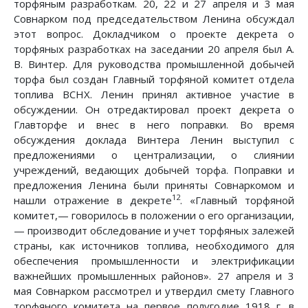
торфяным разработкам. 20, 22 и 27 апреля и 3 мая
Совнарком под председательством Ленина обсуждал
этот вопрос. Докладчиком о проекте декрета о
торфяных разработках на заседании 20 апреля был А.
В. Винтер. Для руководства промышленной добычей
торфа был создан Главный торфяной комитет отдела
топлива ВСНХ. Ленин принял активное участие в
обсуждении. Он отредактировал проект декрета о
Главторфе и внес в него поправки. Во время
обсуждения доклада Винтера Ленин выступил с
предложениями о централизации, о слиянии
учреждений, ведающих добычей торфа. Поправки и
предложения Ленина были приняты Совнаркомом и
12
нашли отражение в декрете
. «Главный торфяной
комитет,— говорилось в положении о его организации,
— производит обследование и учет торфяных залежей
страны, как источников топлива, необходимого для
обеспечения промышленности и электрификации
важнейших промышленных районов». 27 апреля и 3
мая Совнарком рассмотрел и утвердил смету Главного
торфяного комитета на первое полугодие 1918 г. в