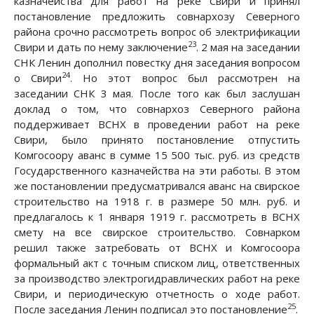
казначейства для работ на реке Свири и принял
постановление предложить совнархозу Северного
района срочно рассмотреть вопрос об электрификации
23
Свири и дать по нему заключение
. 2 мая на заседании
СНК Ленин дополнил повестку дня заседания вопросом
24
о Свири
. Но этот вопрос был рассмотрен на
заседании СНК 3 мая. После того как был заслушан
доклад о том, что совнархоз Северного района
поддерживает ВСНХ в проведении работ на реке
Свири, было принято постановление отпустить
Комгосоору аванс в сумме 15 500 тыс. руб. из средств
Государственного казначейства на эти работы. В этом
же постановлении предусматривался аванс на свирское
строительство на 1918 г. в размере 50 млн. руб. и
предлагалось к 1 января 1919 г. рассмотреть в ВСНХ
смету на все свирское строительство. Совнарком
решил также затребовать от ВСНХ и Комгосоора
формальный акт с точным списком лиц, ответственных
за производство электрогидравлических работ на реке
Свири, и периодическую отчетность о ходе работ.
25
После заседания Ленин подписал это постановление
.