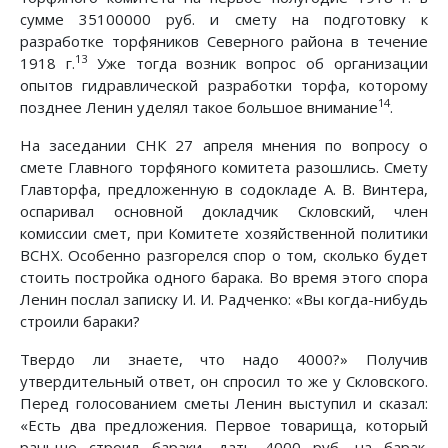
сумме 35100000 руб. и смету на подготовку к
разработке торфяников Северного района в течение
13
1918 г.
Уже тогда возник вопрос об организации
опытов гидравлической разработки торфа, которому
14
позднее Ленин уделял такое большое внимание
.
На заседании СНК 27 апреля мнения по вопросу о
смете Главного торфяного комитета разошлись. Смету
Главторфа, предложенную в содокладе А. В. Винтера,
оспаривал основной докладчик Скловский, член
комиссии смет, при Комитете хозяйственной политики
ВСНХ. Особенно разгорелся спор о том, сколько будет
стоить постройка одного барака. Во время этого спора
Ленин послал записку И. И. Радченко: «Вы когда-нибудь
строили бараки?
Твердо ли знаете, что надо 4000?» Получив
утвердительный ответ, он спросил то же у Скловского.
Перед голосованием сметы Ленин выступил и сказал:
«Есть два предложения. Первое товарища, который
раньше строил бараки, дать 4000 руб. на барак.