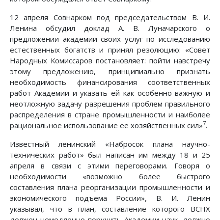
12 апреля Совнарком под председательством В. И.
Ленина обсудил доклад А. В. Луначарского о
предложении академии своих услуг по исследованию
естественных богатств и принял резолюцию: «Совет
Народных Комиссаров постановляет: пойти навстречу
этому предложению, принципиально признать
необходимость финансирования соответственных
работ Академии и указать ей как особенно важную и
неотложную задачу разрешения проблем правильного
распределения в стране промышленности и наиболее
7
рациональное использование ее хозяйственных сил»
.
Известный ленинский «Набросок плана научно-
технических работ» был написан им между 18 и 25
апреля в связи с этими переговорами. Говоря о
необходимости «возможно более быстрого
составления плана реорганизации промышленности и
экономического подъема России», В. И. Ленин
указывал, что в план, составление которого ВСНХ
должен немедленно поручить Академии наук, должно