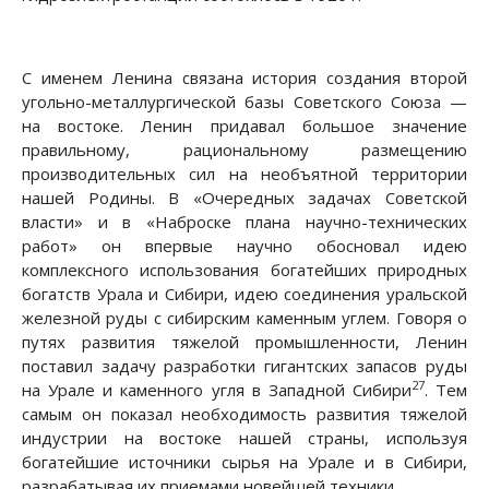
С именем Ленина связана история создания второй
угольно-металлургической базы Советского Союза —
на востоке. Ленин придавал большое значение
правильному, рациональному размещению
производительных сил на необъятной территории
нашей Родины. В «Очередных задачах Советской
власти» и в «Наброске плана научно-технических
работ» он впервые научно обосновал идею
комплексного использования богатейших природных
богатств Урала и Сибири, идею соединения уральской
железной руды с сибирским каменным углем. Говоря о
путях развития тяжелой промышленности, Ленин
поставил задачу разработки гигантских запасов руды
27
на Урале и каменного угля в Западной Сибири
. Тем
самым он показал необходимость развития тяжелой
индустрии на востоке нашей страны, используя
богатейшие источники сырья на Урале и в Сибири,
разрабатывая их приемами новейшей техники.