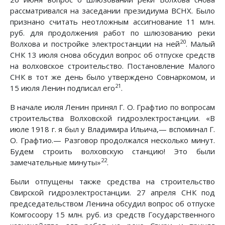
рассматривался на заседании президиума ВСНХ. Было
признано считать неотложным ассигнование 11 млн.
руб. для продолжения работ по шлюзованию реки
20
Волхова и постройке электростанции на ней
. Малый
СНК 13 июля снова обсудил вопрос об отпуске средств
на волховское строительство. Постановление Малого
СНК в тот же день было утверждено Совнаркомом, и
21
15 июля Ленин подписал его
.
В начале июля Ленин принял Г. О. Графтио по вопросам
строительства Волховской гидроэлектростанции. «В
июле 1918 г. я был у Владимира Ильича,— вспоминал Г.
О. Графтио.— Разговор продолжался несколько минут.
Будем строить волховскую станцию! Это были
22
замечательные минуты»
.
Были отпущены также средства на строительство
Свирской гидроэлектростанции. 27 апреля СНК под
председательством Ленина обсудил вопрос об отпуске
Комгосоору 15 млн. руб. из средств Государственного