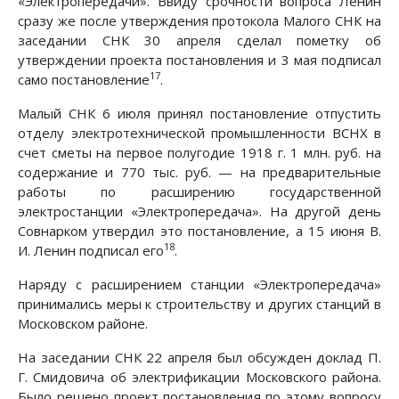
«Электропередачи». Ввиду срочности вопроса Ленин
сразу же после утверждения протокола Малого СНК на
заседании СНК 30 апреля сделал пометку об
утверждении проекта постановления и 3 мая подписал
17
само постановление
.
Малый СНК 6 июля принял постановление отпустить
отделу электротехнической промышленности ВСНХ в
счет сметы на первое полугодие 1918 г. 1 млн. руб. на
содержание и 770 тыс. руб. — на предварительные
работы по расширению государственной
электростанции «Электропередача». На другой день
Совнарком утвердил это постановление, а 15 июня В.
18
И. Ленин подписал его
.
Наряду с расширением станции «Электропередача»
принимались меры к строительству и других станций в
Московском районе.
На заседании СНК 22 апреля был обсужден доклад П.
Г. Смидовича об электрификации Московского района.
Было решено проект постановления по этому вопросу